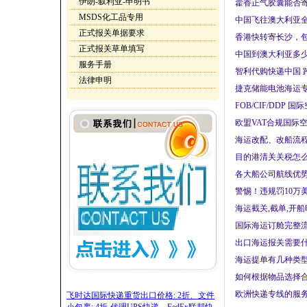
伊朗-叙利亚-申明书
藿香正气胶囊能否寄
MSDS化工品专用
中国飞往澳大利亚全
正式报关单据要求
香港快转寄长沙，包
正式报关草单填写
中国到澳大利亚多少
服务手册
智利代购快递中国 
法律申明
捷克储能电池海运专
FOB/CIF/DD
欧盟VAT合规国际
海运改配、改船流程
目的港清关关税怎么
各大船公司航线优势，
警惕！违规罚10万
海运截关,截单,开
国际海运订舱完整流
出口海运报关需要什
海运提单有几种类型
如何根据物品选择合
欧洲快递专线的服务
飞时达国际快递重货出口价格: 2折、文件