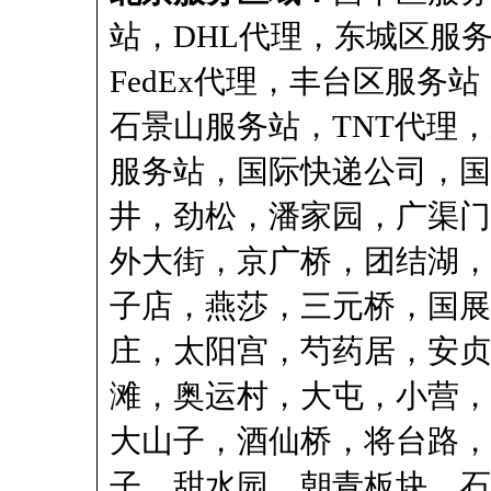
站
，
DHL代理
，
东城区服
FedEx代理
，
丰台区服务站
石景山服务站
，
TNT代理
，
服务站
，
国际快递公司
，国
井，劲松，潘家园，广渠门
外大街，京广桥，团结湖，
子店，燕莎，三元桥，国展
庄，太阳宫，芍药居，安贞
滩，奥运村，大屯，小营，
大山子，酒仙桥，将台路，
子，甜水园，朝青板块，石