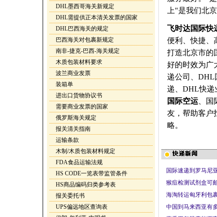
DHL墨西哥海关新规定
上"是我们北
DHL需提供正本清关发票的国家
飞时达国际快
DHL巴西海关的规定
巴西海关对包裹新规定
便利、快捷、
南非-捷克-巴西-海关规定
打造北京市的
木质包装材料要求
好的时效为广
波兰商业发票
递公司、DHL
装箱单
递、DHL快
进出口货物协议书
国际空运
、国
需要商业发票的国家
友，帮助客户
俄罗斯海关规定
略。
报关清关指南
运输条款
木制/木质包装材料规定
FDA食品运输法规
国际速递到罗马尼亚
HS CODE一览表带监管条件
猴痘检测试剂盒可邮
HS商品编码归类参考表
海淘转运匈牙利包裹
报关委托书
UPS偏远地区查询表
中国到马来西亚有多