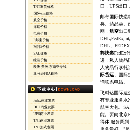
TNT价格
口，UPS出口
TNT重货价格
国际ems价格
邮寄国际快递
航空价格
类、药品类、
海运价格
网，
航空
出口
电商价格
DHL,FedEx,tnt
E邮宝价格
DHL、FED
E特快价格
邦快递
Fed
SAL价格
递：私人物品
经济价格
欧洲.美洲.东南亚专线
人物品行李托运
亚马逊FBA价格
际货运
、国际
询联系电话。
飞时达国际速
有专业服务水
fedex商业发票
航空大包、S
DHL商业发票
UPS商业发票
能。要向北京E
TNT商业发票
得体,服务周
TNT形式发票
服务最好。"