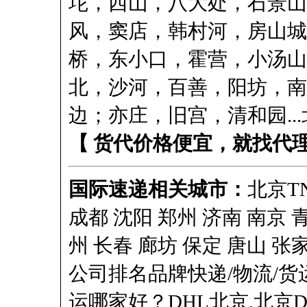
坨，西山，八大处，石景山
风，窦店，韩村河，房山城
桥，东小口，霍营，小汤山
北，沙河，百善，阳坊，南
边；亦庄，旧宫，清和园..
【 货代价格便宜，就找代
国际速递相关城市：
北京
T
成都 沈阳 郑州 济南 南京 
州 长春 廊坊 保定 唐山 张
公司排名品牌快递/物流/货
运哪家好？DHL北京,北京D