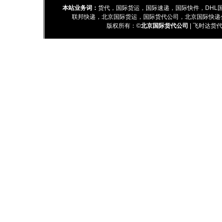
本站业务词：
货代
，
国际货运
，
国际速递
，
国际快件
，
DHL
联邦快递
，
北京国际货运
，
国际货代公司
，
北京国际快递
版权所有：©
北京国际货代公司
|
飞时达货