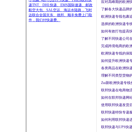
小包裹: 4折-代理UPS快递、FedEx联邦快
应对高峰期的欧洲快
递TNT、DHL快递、EMS国际速递、邮政
了解各大快递品牌的
航空大包、SAL空运、海运水陆路，飞时
达联合全国京东、德邦、顺丰免费上门取
欧洲快递专线包裹追
件，我们付快递费。
选择的欧洲快递专线
如何有效打包提高快
了解不同快递公司在
完成跨境电商的欧洲
欧洲快递专线的保险
如何提升欧洲快递专
各类商品在欧洲快递
理解不同类型货物的
Zui新欧洲快递专线
联邦快递在电商物流
如何在联邦快递网站
使用联邦快递发货后
联邦快递特快专递服
如何利用联邦快递进
联邦快递与UPS快