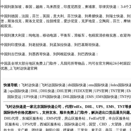
中国到新加坡，泰国，越南，马来西亚，印度尼西亚，柬埔寨、菲律宾快递： 3-4个
中国到德国，法国，芬兰，英国，意大利、芬兰快递、到希腊快递、到瑞士快递、到
堡，斯洛伐克，斯洛文尼亚，拉脱维亚，爱沙尼亚，克罗地亚，立陶宛，芬兰，摩纳
税双清。
中国到澳大利亚；纯电池，移动电源，平衡车，滑板车，包税双清价格实惠，欢迎询
中国到印度快递、到老挝快递、到孟加拉快递、到巴基斯坦快递。
中国到古巴快递、到墨西哥快递、到阿根廷快递、到巴西快递：
中国及全球大部分地区免费上门取件，凡我司所寄物品，均可在官方网站24小时跟踪查
优惠_上飞时达快递官网
快速导航：
飞时达快递
|
飞时达国际快递
|
dhl国际快递
|
ems国际快递
|
fedex国际快
递
|
ups国际快递
|
DHL
|
DHL快递
|
DHL官网
|
FEDEX官网
|
UPS官网
|
TNT官网
|
E
国际货运
|
UPS快递
|
UPS国际快递
|
DHL国际快递
|
EMS
|
EMS国际快递
|
TNT代
飞时达快递是一家北京国际快递公司，代理FedEx、DHL、UPS、EMS、TN
国际快件价格优惠80%，支持京东、顺丰免费上门取件，解决进出口货品通关问题
DHL代理
，
东城区服务站
，
EMS代理
，
房山区服务站
，
FedEx代理
，
丰台区服务站
区服务站
，
UPS代理
，
西城区服务站
，
国际快递公司
，国贸，CBD ，大望路，
外大街，京广桥，团结湖，朝阳公园，呼家楼，三里屯，麦子店，燕莎，三元桥，