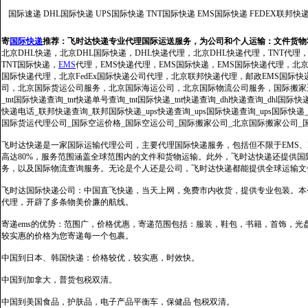
国际速递
DHL国际快递
UPS国际快递
TNT国际快递
EMS国际快递
FEDEX联邦快
寄
国际快递
推荐：
飞时达快递专业代理国际运送服务，为公司和个人运输：文件货物
北京DHL快递，北京DHL国际快递，DHL快递代理，北京DHL快递代理，TNT代理
TNT国际快递，
EMS
代理，EMS快递代理，EMS国际快递，EMS国际快递代理，北京FedE
国际快递代理，北京FedEx国际快递公司代理，北京联邦快递代理，邮政EMS国际
司，北京国际货运公司服务，北京国际海运公司，北京国际物流公司服务，国际搬家运输服务
_tnt国际快递查询_tnt快递单号查询_tnt国际快递_tnt快递查询_dhl快递查询_dhl国
快递电话_联邦快递查询_联邦国际快递_ups快递查询_ups国际快递查询_ups国际快递
国际货运代理公司_国际空运价格_国际空运公司_国际搬家公司_北京国际搬家公司_
飞时达快递是一家国际运输代理公司，主要代理国际快递服务，包括但不限于EMS、Fe
高达80%，服务范围涵盖全球范围内的文件和货物运输。此外，飞时达快递还提供
务，以及国际物流查询服务。无论是个人还是公司，飞时达快递都能提供全球运输文
飞时达国际快递公司：中国直飞快递，当天上网，免费市内收货，提供专业包装。本
代理，开辟了多条物美价廉的航线。
寄递ems的优势：范围广，价格优惠，寄递范围包括：服装，鞋包，书籍，首饰，
较实惠的价格为您寄递每一个包裹。
中国到日本、韩国快递：价格较优，较实惠，时效快。
中国到加拿大，普货包税双清。
中国到美国食品，护肤品，电子产品平衡车，保健品 包税双清。