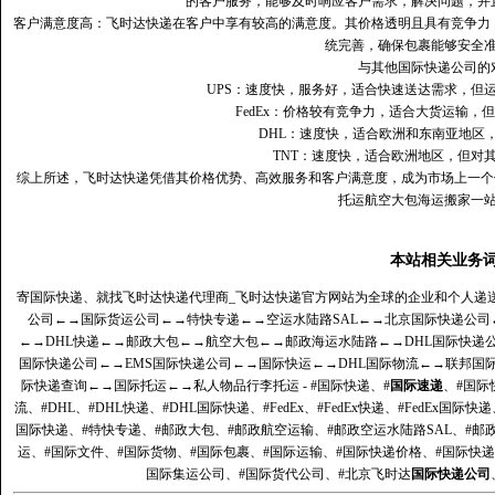
的客户服务，能够及时响应客户需求，解决问题，并
客户满意度高‌：飞时达快递在客户中享有较高的满意度。其价格透明且具有竞争
统完善，确保包裹能够安全
与其他国际快递公司的
UPS：速度快，服务好，适合快速送达需求，但
FedEx：价格较有竞争力，适合大货运输，
DHL：速度快，适合欧洲和东南亚地区
TNT：速度快，适合欧洲地区，但对
综上所述，飞时达快递凭借其价格优势、高效服务和客户满意度，成为市场上一个
托运航空大包海运搬家一
本站相关业务
寄国际快递、就找飞时达快递代理商_飞时达快递官方网站为全球的企业和个人递
公司
←→
国际货运公司
←→
特快专递
←→
空运水陆路SAL
←→
北京国际快递公司
←→
DHL快递
←→
邮政大包
←→
航空大包
←→
邮政海运水陆路
←→
DHL国际快递
国际快递公司
←→
EMS国际快递公司
←→
国际快运
←→
DHL国际物流
←→
联邦国
际快递查询
←→
国际托运
←→
私人物品行李托运
- #国际快递、#
国际速递
、#国际
流、#DHL、#DHL快递、#DHL国际快递、#FedEx、#FedEx快递、#FedEx国际快
国际快递、#特快专递、#邮政大包、#邮政航空运输、#邮政空运水陆路SAL、#邮政
运、#国际文件、#国际货物、#国际包裹、#国际运输、#国际快递价格、#国际快递
国际集运公司、#国际货代公司、#北京飞时达
国际快递公司