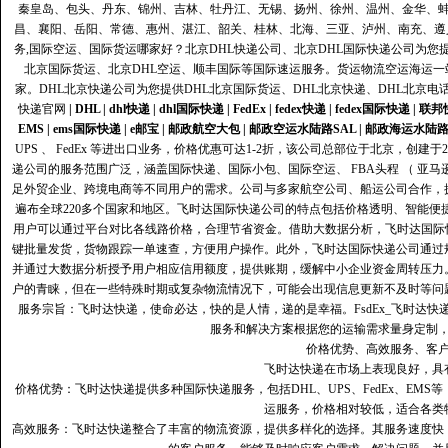
秦皇岛、包头、丹东、锦州、吉林、牡丹江、无锡、扬州、徐州、温州、金华、
昌、襄阳、岳阳、常德、惠州、湛江、韶关、桂林、北海、三亚、泸州、南充、遵
务,国际空运、国际货运哪家好？北京DHL快递公司、北京DHL国际快递公司为您提
北京国际货运、北京DHL空运、顺丰国际等国际速运服务。货运物流空运海运
家。DHL北京快递公司为您提供DHL北京国际货运、DHL北京快递、DHL北京电
快递官网
|
DHL
|
dhl快递
|
dhl国际快递
|
FedEx
|
fedex快递
|
fedex国际快递
|
联邦
EMS
|
ems国际快递
|
e邮宝
|
邮政航空大包
|
邮政空运水陆路SAL
|
邮政海运水陆
UPS 、 FedEx 等进出口业务，价格优惠可达1-2折，该公司总部位于北京，创
递公司的服务范围广泛，涵盖国际快递、国际小包、国际空运、 FBA头程 （ 亚
足外贸企业、跨境电商等不同用户的需求。公司与多家航空公司、船运公司合作，
遍布全球220多个国家和地区。飞时达国际快递公司的特点包括价格透明、智能
用户可以通过平台对比各线路价格，合理节省资金。借助大数据分析，飞时达国际
键批量发货，货物跟踪一单速查，方便用户操作。此外，飞时达国际快递公司通过
并通过大数据分析授予用户相应信用额度，提供账期，缓解中小企业资金周转压力
户的青睐，但在一些特殊时期或复杂物流情况下，可能会出现信息更新不及时等问
服务宗旨：飞时达快递，使命必达，快的是人情，递的是幸福。FsdEx_飞时达
服务和解决方案根据您的运输需求量身定制
价格优势、高效服务、客
飞时达快递在市场上表现良好，具
价格优势：飞时达快递提供多种国际快递服务，包括DHL、UPS、FedEx、EM
运服务，价格相对较低，适合各类
高效服务：飞时达快递整合了丰富的物流资源，提供多样化的选择。其服务速度快