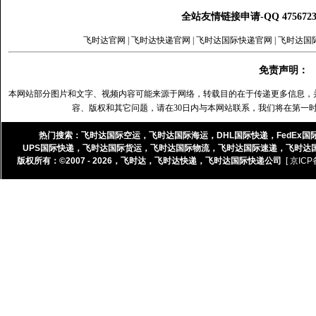
全站友情链接申请-QQ 47567
飞时达官网
|
飞时达快递官网
|
飞时达国际快递官网
|
飞时达国
免责声明：
本网站部分图片和文字、视频内容可能来源于网络，转载目的在于传递更多信息，
容、版权和其它问题，请在30日内与本网站联系，我们将在第一
热门搜索：
飞时达国际空运
，
飞时达国际海运
，
DHL国际快递
，
FedEx国
UPS国际快递
，
飞时达国际货运
，
飞时达国际物流
，
飞时达国际速递
，
飞时达
版权所有：©2007 - 2026，
飞时达
，
飞时达快递
，
飞时达国际快递公司
[ 京ICP