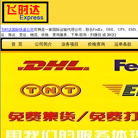
飞时达国际快递公司
官网是一家国际运输代理公司，联合FedEx、DHL、UPS、EM
运、海运、货运、物流、价格、查询服务。下单/咨询：扫微信 或 加QQ
首 页
公司简介
业务项目
价格查询
运单条款