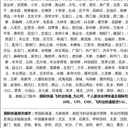
亚运村，安慧桥，小关，北沙滩，奥运村，大屯，小营，望京，来广营，北苑，花
子，甜水园，朝青板块，石佛营，十里堡，红庙，百子湾，高碑店，定福庄，双桥
周边；中关村，北京大学，清华大学，五道口，上地，西三旗，回龙观，西二旗，
桥，双榆树，人民大学，皂君庙，大钟寺，魏公村，白石桥，紫竹桥，花园桥，
路，八里庄，定慧寺，田村，四季青，香山，世纪城，苏州桥，苏州街，万泉河，
平里，雍和宫，安定门，交道口，东四十条，海运仓，北新桥，朝阳门，建国门，
西直门，车公庄，官园，百万庄，阜成门，西四，展览路，月坛，金融街，西单
门，复兴门，西便门，南礼士路，什刹海，木樨地，三里河，西城周边； 崇文门
天坛，永定门，龙潭湖，光明楼，崇文周边；广安门，外广安门，内天宁寺，马连
武门，椿树街道，菜市口，陶然亭，珠市口，虎坊桥，天桥，大栅栏，和平门，宣
桥，长辛店，云岗，北大地，丰台体育馆，丽泽桥，科技园区，世界公园，花乡
地，赵公口，嘉园，刘家窑，蒲黄榆，左安门，方庄，东铁匠营，成寿寺，宋家
义，丰台周边；北关，北关环岛，永顺，新华大街，通州北苑，八里桥，果园，
街，玉桥，张家湾，八通轻轨沿线，武夷花园，潞城，马驹桥，通州周边；八宝山
园，金顶街，模式口，五里坨，西山，八大处，石景山周边；长阳，良乡，阎村，
小口，霍营，小汤山，北七家，回龙观，龙泽，城北，沙河，百善，阳坊，南口，城
盖，都能上门取件。
国际快递
-
飞时达
快递_为公司、个人提供全球快递及
国际托
DHL
、
UPS
、
EMS
、
飞时达快递
航空
SAL
国际快递
相关城市：
寄国际速递，大家推荐：就找飞时达快递代理商，专业代理国际快递
及海运水陆路业务。中国服务城市：北京、天津、石家庄、呼和浩特、太原、沈阳
厦门、南昌、济南、青岛、郑州、武汉、长沙、广州、深圳、南宁、海口、重庆、