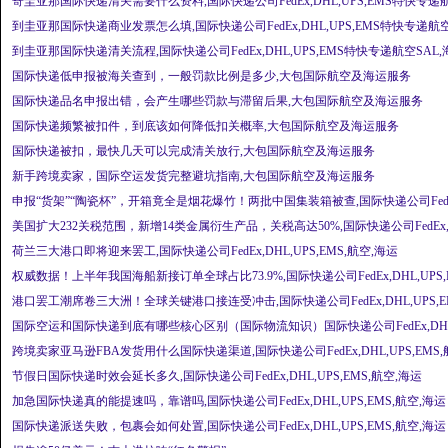
寄圭亚那国际快递清关需要什么资料,国际快递公司FedEx,DHL,UPS,EMS特快专递航
到圭亚那国际快递商业发票怎么填,国际快递公司FedEx,DHL,UPS,EMS特快专递航空
到圭亚那国际快递清关流程,国际快递公司FedEx,DHL,UPS,EMS特快专递航空SAL,
国际快递低申报被海关查到，一般罚款比例是多少,大包国际航空及海运服务
国际快递品名申报出错，会产生哪些罚款与滞留后果,大包国际航空及海运服务
国际快递频繁被扣件，到底该如何降低扣关概率,大包国际航空及海运服务
国际快递被扣，最快几天可以完成清关放行,大包国际航空及海运服务
新手跨境卖家，国际空运发货完整避坑指南,大包国际航空及海运服务
申报“货架”“陶瓷杯”，开箱竟全是烟花爆竹！两批中国集装箱被查,国际快递公司Fed
美国扩大232关税范围，新增14类金属衍生产品，关税高达50%,国际快递公司FedEx,D
荷兰三大港口即将迎来罢工,国际快递公司FedEx,DHL,UPS,EMS,航空,海运
权威数据！上半年我国海船新接订单全球占比73.9%,国际快递公司FedEx,DHL,UPS,
港口罢工潮席卷三大洲！全球关键港口接连受冲击,国际快递公司FedEx,DHL,UPS,EM
国际空运和国际快递到底有哪些核心区别（国际物流知识）国际快递公司FedEx,DHL,
跨境卖家亚马逊FBA发货用什么国际快递渠道,国际快递公司FedEx,DHL,UPS,EMS,
节假日国际快递时效会延长多久,国际快递公司FedEx,DHL,UPS,EMS,航空,海运
加急国际快递真的能提速吗，靠谱吗,国际快递公司FedEx,DHL,UPS,EMS,航空,海运
国际快递派送失败，包裹会如何处置,国际快递公司FedEx,DHL,UPS,EMS,航空,海运