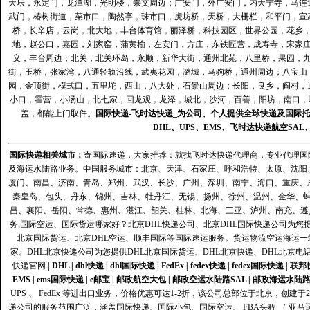
天坛，永定门，龙潭湖，光明楼，崇文周边；广安门，外广安门，内天宁寺，马连
武门，椿树街道，菜市口，陶然亭，珠市口，虎坊桥，天桥，大栅栏，和平门，宣
桥，长辛店，云岗，北大地，丰台体育馆，丽泽桥，科技园区，世界公园，花乡
地，赵公口，嘉园，刘家窑，蒲黄榆，左安门，方庄，东铁匠营，成寿寺，宋家
义，丰台周边；北关，北关环岛，永顺，新华大街，通州北苑，八里桥，果园，
街，玉桥，张家湾，八通轻轨沿线，武夷花园，潞城，马驹桥，通州周边；八宝山
园，金顶街，模式口，五里坨，西山，八大处，石景山周边；长阳，良乡，阎村，
小口，霍营，小汤山，北七家，回龙观，龙泽，城北，沙河，百善，阳坊，南口，城
盖，都能上门取件。
国际快递
-
飞时达
快递_为公司、个人提供全球快递及
国际托
DHL
、
UPS
、
EMS
、
飞时达快递
航空
SAL
国际快递
相关城市：
寄国际速递，大家推荐：就找飞时达快递代理商，专业代理国际快递
及海运水陆路业务。中国服务城市：北京、天津、石家庄、呼和浩特、太原、沈阳
厦门、南昌、济南、青岛、郑州、武汉、长沙、广州、深圳、南宁、海口、重庆、
秦皇岛、包头、丹东、锦州、吉林、牡丹江、无锡、扬州、徐州、温州、金华、
昌、襄阳、岳阳、常德、惠州、湛江、韶关、桂林、北海、三亚、泸州、南充、遵
务,国际空运、国际货运哪家好？北京DHL快递公司、北京DHL国际快递公司为您提
北京国际货运、北京DHL空运、顺丰国际等国际速运服务。货运物流空运海运
家。DHL北京快递公司为您提供DHL北京国际货运、DHL北京快递、DHL北京电
快递官网
|
DHL
|
dhl快递
|
dhl国际快递
|
FedEx
|
fedex快递
|
fedex国际快递
|
联邦
EMS
|
ems国际快递
|
e邮宝
|
邮政航空大包
|
邮政空运水陆路SAL
|
邮政海运水陆
UPS 、 FedEx 等进出口业务，价格优惠可达1-2折，该公司总部位于北京，创
递公司的服务范围广泛，涵盖国际快递、国际小包、国际空运、 FBA头程 （ 亚