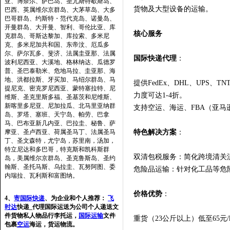
亚、博奈尔、萨巴岛、圣尤斯特歇斯岛、
货物及大型设备的运输。‌‌
巴西、英属维尔京群岛、大茅草岛、大多
巴哥群岛、约斯特・范代克岛、诺曼岛、
开曼群岛、大开曼、智利、哥伦比亚、库
‌核心服务‌
克群岛、哥斯达黎加、库拉索、多米尼
克、多米尼加共和国、东帝汶、厄瓜多
尔、萨尔瓦多、斐济、法属圭亚那、法属
国际快递代理‌
：
波利尼西亚、大溪地、格林纳达、瓜德罗
普、圣巴泰勒米、危地马拉、圭亚那、海
地、洪都拉斯、牙买加、马绍尔群岛、马
提供FedEx、DHL、UPS
提尼克、密克罗尼西亚、蒙特塞拉特、尼
力度可达1-4折。‌‌
维斯、圣克里斯多福、圣基茨和尼维斯、
新喀里多尼亚、尼加拉瓜、北马里亚纳群
支持空运、海运、FBA（亚马
岛、罗塔、塞班、天宁岛、帕劳、巴拿
马、巴布亚新几内亚、巴拉圭、秘鲁、萨
摩亚、圣卢西亚、荷属圣马丁、法属圣马
特色解决方案‌
：
丁、圣文森特，尤宁岛，苏里南，汤加，
特立尼达和多巴哥，特克斯和凯科斯群
双清包税服务：简化跨境清关流
岛，美属维尔京群岛、圣克鲁斯岛、圣约
翰斯、圣托马斯、乌拉圭、瓦努阿图、委
危险品运输：针对化工品等危险
内瑞拉、瓦利斯和富图纳。
价格优势‌
：
4、
寄国际快递
、为企业和个人推荐：
飞
时达
快递_代理国际运送为公司个人递送文
件货物私人物品行李托运，
国际运输
文件
重货（23公斤以上）低至65元/k
包裹
空运
海运，货运物流。