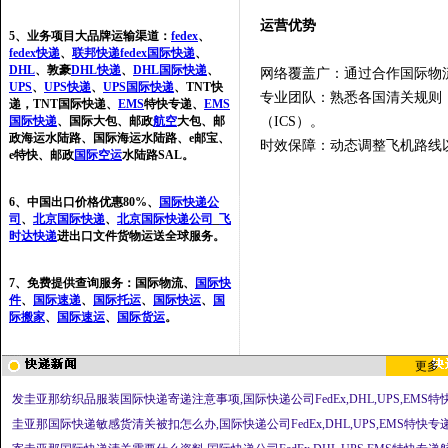
运营优势‌
5、业务项目大品牌运输渠道：
fedex
、
fedex快递
、
联邦快递
fedex国际快递
、
DHL
、敦豪
DHL快递
、
DHL国际快递
、
‌网络覆盖广‌：通过合作国际物
UPS
、
UPS快递
、
UPS国际快递
、TNT快
‌专业团队‌：熟悉各国清关规
递，TNT国际快递、
EMS
特快专递、
EMS
国际快递
、国际大包、邮政
航空
大包、邮
（ICS）。‌‌
政海运水陆路、国际海运水陆路、e邮宝、
‌时效保障‌：动态调整飞机路线
e特快、邮政
国际空运
水陆路SAL。
6、中国出口价格优惠80%、
国际快递公
司
、
北京国际快递
、
北京国际快递公司
_
飞
时达快递
进出口文件货物运送全球服务。
7、免费提供查询服务：国际物流、
国际快
件
、
国际速递
、
国际托运
、
国际快运
、
国
际搬家
、
国际速运
、
国际货运
。
更多
发圭亚那纺织品服装国际快递寄递注意事项,国际快递公司FedEx,DHL,UPS,EMS
圭亚那国际快递敏感货清关被扣怎么办,国际快递公司FedEx,DHL,UPS,EMS特快专递