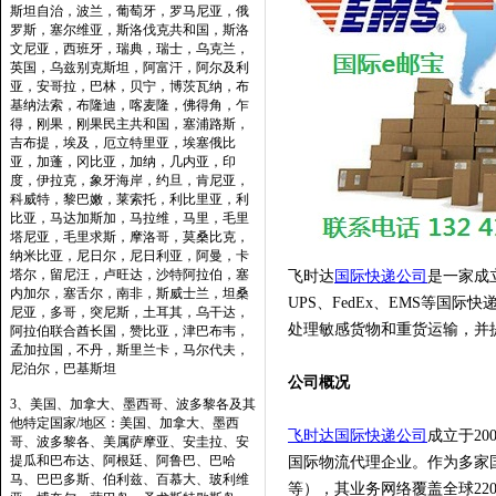
斯坦自治，波兰，葡萄牙，罗马尼亚，俄
罗斯，塞尔维亚，斯洛伐克共和国，斯洛
文尼亚，西班牙，瑞典，瑞士，乌克兰，
英国，乌兹别克斯坦，阿富汗，阿尔及利
亚，安哥拉，巴林，贝宁，博茨瓦纳，布
基纳法索，布隆迪，喀麦隆，佛得角，乍
得，刚果，刚果民主共和国，塞浦路斯，
吉布提，埃及，厄立特里亚，埃塞俄比
亚，加蓬，冈比亚，加纳，几内亚，印
度，伊拉克，象牙海岸，约旦，肯尼亚，
科威特，黎巴嫩，莱索托，利比里亚，利
比亚，马达加斯加，马拉维，马里，毛里
塔尼亚，毛里求斯，摩洛哥，莫桑比克，
纳米比亚，尼日尔，尼日利亚，阿曼，卡
塔尔，留尼汪，卢旺达，沙特阿拉伯，塞
飞时达
国际快递公司
是一家成
内加尔，塞舌尔，南非，斯威士兰，坦桑
UPS、FedEx、EMS等国
尼亚，多哥，突尼斯，土耳其，乌干达，
处理敏感货物和重货运输，并提
阿拉伯联合酋长国，赞比亚，津巴布韦，
孟加拉国，不丹，斯里兰卡，马尔代夫，
尼泊尔，巴基斯坦
‌公司概况‌
3、美国、加拿大、墨西哥、波多黎各及其
他特定国家/地区：美国、加拿大、墨西
飞时达国际快递公司
成立于2
哥、波多黎各、美属萨摩亚、安圭拉、安
提瓜和巴布达、阿根廷、阿鲁巴、巴哈
国际物流代理企业。作为多家国际
马、巴巴多斯、伯利兹、百慕大、玻利维
等），其业务网络覆盖全球2