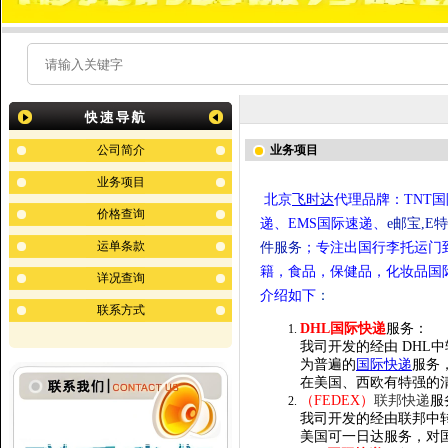
公司简介
业务项目
业务项目
北京
飞时达
代理品牌：
TNT
国
价格查询
递
、EMS国际
速递
、
e邮宝,E
运单条款
件服务
；
专注出国行李托运门
籍，食品，保健品，化妆品国
详况查询
介绍如下
：
联系方式
DHL国际快递
服务：
我司开发的经由 DHL
为普遍的
国际快递
服务
在美国、西欧有特强的
（FEDEX）
联邦快递
服
我司开发的经由联邦中
美国可一日达服务，对