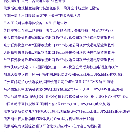
损失逾50亿美元！吉大港拉响“红色警报”
俄罗斯组建规模空前的北极油轮船队，绕开全球航运热点区域
仅剩一周！出口欧盟面临“史上最严”包装合规大考
日本正式断供半导体设备，8月1日起生效
美国即将公布第二轮关税，覆盖16个经济体，叠加征税，锁定这些行业
桥头联邦快递FedEx国际物流出口 FedEx快递公司联邦快递电话查询收件
寮步联邦快递FedEx国际物流出口 FedEx快递公司联邦快递电话查询收件
大朗联邦快递FedEx国际物流出口 FedEx快递公司联邦快递电话查询收件
常平联邦快递FedEx国际物流出口 FedEx快递公司联邦快递电话查询收件
樟木头联邦快递FedEx国际物流出口 FedEx快递公司联邦快递电话查询收件
加拿大奢华之选，轻松运抵中国,国际快递公司FedEx,DHL,UPS,EMS,航空,海运
广州直邮尼泊尔快递攻略,国际快递公司FedEx,DHL,UPS,EMS,航空,海运
马来西亚到中国快递费(多少钱),国际快递公司FedEx,DHL,UPS,EMS,航空,海运
空运台湾专线新消息(1公斤多少钱),国际快递公司FedEx,DHL,UPS,EMS,航空,海运
中国寄药品至拉脱维亚,国际快递公司FedEx,DHL,UPS,EMS,航空,海运
俄罗斯更新婴幼儿乳制品GOST标准,国际快递公司FedEx,DHL,UPS,EMS,航空,海运
俄罗斯年轻人推动模拟媒体复兴 Ozon唱片机销量增长1.5倍
俄罗斯电商联盟提议强制平台投保以应对WB仓库袭击货损问题