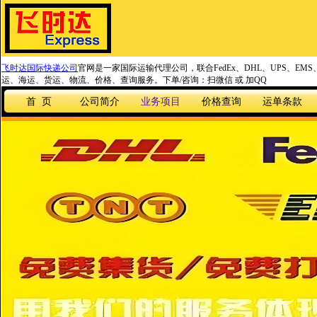
飞时达国际快递公司
官网是一家国际运输代理公司，联合FedEx、DHL、UPS、EM
运、海运、货运、物流、价格、查询服务。下单/咨询：扫微信 或 加QQ
首 页
公司简介
业务项目
价格查询
运单条款