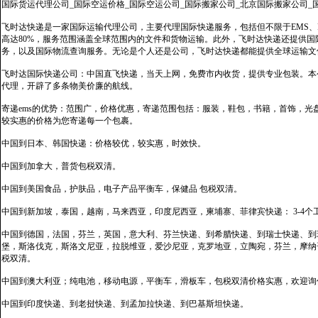
国际货运代理公司_国际空运价格_国际空运公司_国际搬家公司_北京国际搬家公司_
飞时达快递是一家国际运输代理公司，主要代理国际快递服务，包括但不限于EMS、Fe
高达80%，服务范围涵盖全球范围内的文件和货物运输。此外，飞时达快递还提供
务，以及国际物流查询服务。无论是个人还是公司，飞时达快递都能提供全球运输文
飞时达国际快递公司：中国直飞快递，当天上网，免费市内收货，提供专业包装。本
代理，开辟了多条物美价廉的航线。
寄递ems的优势：范围广，价格优惠，寄递范围包括：服装，鞋包，书籍，首饰，
较实惠的价格为您寄递每一个包裹。
中国到日本、韩国快递：价格较优，较实惠，时效快。
中国到加拿大，普货包税双清。
中国到美国食品，护肤品，电子产品平衡车，保健品 包税双清。
中国到新加坡，泰国，越南，马来西亚，印度尼西亚，柬埔寨、菲律宾快递： 3-4个
中国到德国，法国，芬兰，英国，意大利、芬兰快递、到希腊快递、到瑞士快递、到
堡，斯洛伐克，斯洛文尼亚，拉脱维亚，爱沙尼亚，克罗地亚，立陶宛，芬兰，摩纳
税双清。
中国到澳大利亚；纯电池，移动电源，平衡车，滑板车，包税双清价格实惠，欢迎询
中国到印度快递、到老挝快递、到孟加拉快递、到巴基斯坦快递。