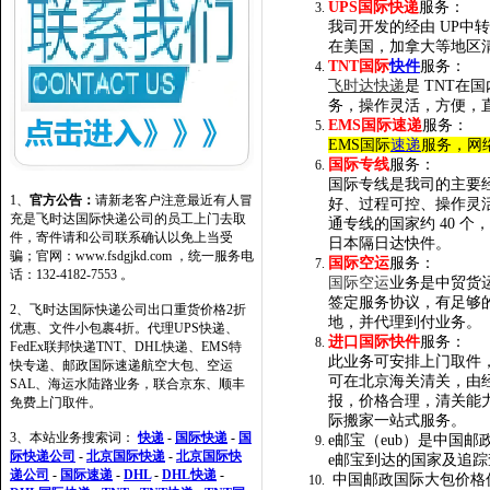
UPS国际快递
服务：
我司开发的经由 UP中
在美国，加拿大等地区
TN
T
国际
快件
服务：
飞时达快递
是 TNT在
务，操作灵活，方便，
EMS
国际速递
服务：
EMS国际
速递
服务，网
国际专线
服务：
国际专线是我司的主要
1、
官方公告：
请新老客户注意最近有人冒
好、过程可控、操作灵
充是飞时达国际快递公司的员工上门去取
通专线的国家约 40 
件，寄件请和公司联系确认以免上当受
日本隔日达快件。
骗；官网：www.fsdgjkd.com ，统一服务电
国际
空运
服务：
话：132-4182-7553 。
国际空运
业务是中贸货
签定服务协议，有足够
2、飞时达国际快递公司出口重货价格2折
地，并代理到付业务。
优惠、文件小包裹4折。代理UPS快递、
进口
国际快件
服务：
FedEx联邦快递TNT、DHL快递、EMS特
此业务可安排上门取件
快专递、邮政国际速递航空大包、空运
可在北京海关清关，由
SAL、海运水陆路业务，联合京东、顺丰
报，价格合理，清关能
免费上门取件。
际搬家一站式服务。
3、本站业务搜索词：
快递
-
国际快递
-
国
e邮宝（eub）是中国
际快递公司
-
北京国际快递
-
北京国际快
e邮宝到达的国家及追踪
递公司
-
国际速递
-
DHL
-
DHL快递
-
中国邮政国际大包价格