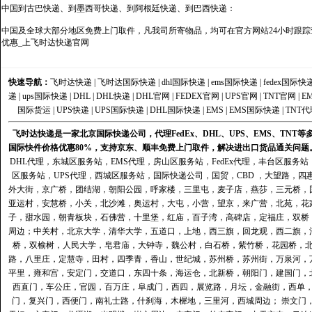
中国到古巴快递、到墨西哥快递、到阿根廷快递、到巴西快递：
中国及全球大部分地区免费上门取件，凡我司所寄物品，均可在官方网站24小时跟踪查
优惠_上飞时达快递官网
快速导航：
飞时达快递
|
飞时达国际快递
|
dhl国际快递
|
ems国际快递
|
fedex国际快
递
|
ups国际快递
|
DHL
|
DHL快递
|
DHL官网
|
FEDEX官网
|
UPS官网
|
TNT官网
|
E
国际货运
|
UPS快递
|
UPS国际快递
|
DHL国际快递
|
EMS
|
EMS国际快递
|
TNT代
飞时达快递是一家北京国际快递公司，代理FedEx、DHL、UPS、EMS、TN
国际快件价格优惠80%，支持京东、顺丰免费上门取件，解决进出口货品通关问题
DHL代理
，
东城区服务站
，
EMS代理
，
房山区服务站
，
FedEx代理
，
丰台区服务站
区服务站
，
UPS代理
，
西城区服务站
，
国际快递公司
，国贸，CBD ，大望路，
外大街，京广桥，团结湖，朝阳公园，呼家楼，三里屯，麦子店，燕莎，三元桥，
亚运村，安慧桥，小关，北沙滩，奥运村，大屯，小营，望京，来广营，北苑，花
子，甜水园，朝青板块，石佛营，十里堡，红庙，百子湾，高碑店，定福庄，双桥
周边；中关村，北京大学，清华大学，五道口，上地，西三旗，回龙观，西二旗，
桥，双榆树，人民大学，皂君庙，大钟寺，魏公村，白石桥，紫竹桥，花园桥，
路，八里庄，定慧寺，田村，四季青，香山，世纪城，苏州桥，苏州街，万泉河，
平里，雍和宫，安定门，交道口，东四十条，海运仓，北新桥，朝阳门，建国门，
西直门，车公庄，官园，百万庄，阜成门，西四，展览路，月坛，金融街，西单
门，复兴门，西便门，南礼士路，什刹海，木樨地，三里河，西城周边； 崇文门