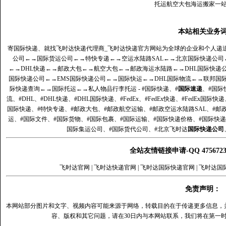
托运航空大包海运搬家一
本站相关业务
寄国际快递、就找飞时达快递代理商_飞时达快递官方网站为全球的企业和个人递
公司
←→
国际货运公司
←→
特快专递
←→
空运水陆路SAL
←→
北京国际快递公司
←→
DHL快递
←→
邮政大包
←→
航空大包
←→
邮政海运水陆路
←→
DHL国际快递
国际快递公司
←→
EMS国际快递公司
←→
国际快运
←→
DHL国际物流
←→
联邦国
际快递查询
←→
国际托运
←→
私人物品行李托运
- #国际快递、#
国际速递
、#国际
流、#DHL、#DHL快递、#DHL国际快递、#FedEx、#FedEx快递、#FedEx国际快
国际快递、#特快专递、#邮政大包、#邮政航空运输、#邮政空运水陆路SAL、#邮政
运、#国际文件、#国际货物、#国际包裹、#国际运输、#国际快递价格、#国际快递
国际集运公司、#国际货代公司、#北京飞时达
国际快递公司
全站友情链接申请-QQ 47567
飞时达官网
|
飞时达快递官网
|
飞时达国际快递官网
|
飞时达国
免责声明：
本网站部分图片和文字、视频内容可能来源于网络，转载目的在于传递更多信息，
容、版权和其它问题，请在30日内与本网站联系，我们将在第一