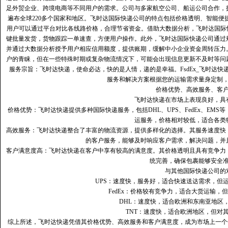
足外贸企业、跨境电商等不同用户的需求。公司与多家航空公司、船运公司合作，
遍布全球220多个国家和地区。飞时达国际快递公司的特点包括价格透明、智能
用户可以通过平台对比各线路价格，合理节省资金。借助大数据分析，飞时达国际
键批量发货，货物跟踪一单速查，方便用户操作。此外，飞时达国际快递公司通过
并通过大数据分析授予用户相应信用额度，提供账期，缓解中小企业资金周转压力
户的青睐，但在一些特殊时期或复杂物流情况下，可能会出现信息更新不及时等问
服务宗旨：飞时达快递，使命必达，快的是人情，递的是幸福。FsdEx_飞时达
服务和解决方案根据您的运输需求量身定制
价格优势、高效服务、客
飞时达快递在市场上表现良好，具
价格优势：飞时达快递提供多种国际快递服务，包括DHL、UPS、FedEx、EM
运服务，价格相对较低，适合各类
高效服务：飞时达快递整合了丰富的物流资源，提供多样化的选择。其服务速度快
的客户服务，能够及时响应客户需求，解决问题，并
客户满意度高‌：飞时达快递在客户中享有较高的满意度。其价格透明且具有竞争
统完善，确保包裹能够安全
与其他国际快递公司的
UPS：速度快，服务好，适合快速送达需求，但
FedEx：价格较有竞争力，适合大货运输，
DHL：速度快，适合欧洲和东南亚地区
TNT：速度快，适合欧洲地区，但对
综上所述，飞时达快递凭借其价格优势、高效服务和客户满意度，成为市场上一个