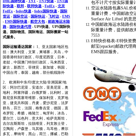
DHL国际快递
-
TNT
-
TNT快递
-
TNT国
包不计尺寸按实际重量计费,
际快递
-
联邦
-
联邦快递
-
FedEx
-
北京
空运水陆路包裹SAL价
FedEx
-
fedex快递
-
fedex国际快递
-
国际
重量计费，中国邮政空运
货运
-
国际空运
-
国际快运
-
飞时达
-
EMS
Surface Air Lifted 的
-
EMS国际快递
-
航空大包
-
邮政海运水陆
中国邮政海运水陆路价
路
-
国际快递代理
- UPS快递、UPS国际快
际重量计费，提供邮政海运
递、国际物流、国际海运、国际搬家一站
7553
式服务。
E特快价格表-E特快资费-
邮宝(epacket)邮政
国际运输通达国家：
1、亚太国家/地区包
EMS跟踪服务。
括：澳大利亚，文莱，柬埔寨，关岛，中
国香港特别行政区，印度尼西亚，日本，
老挝，中国澳门特别行政区，马来西亚，
蒙古，新西兰，菲律宾，新加坡，韩国，
中国台湾，泰国，越南，部分航线除外
2、 欧洲和中东/印度次大陆/非洲国家/地
区：阿尔巴尼亚，安道尔，亚美尼亚，奥
地利，阿塞拜疆，白俄罗斯，比利时，波
斯尼亚和黑塞哥维那，保加利亚，克罗地
亚，捷克共和国，丹麦，爱沙尼亚，法罗
群岛，芬兰，法国，格鲁吉亚，德国，直
布罗陀，希腊，格陵兰，匈牙利，冰岛，
爱尔兰，以色列，意大利，哈萨克斯坦，
吉尔吉斯斯坦，拉脱维亚，列支敦士登，
立陶宛，卢森堡，马其顿，马耳他，摩尔
多瓦，摩纳哥，黑山，荷兰，挪威，巴勒