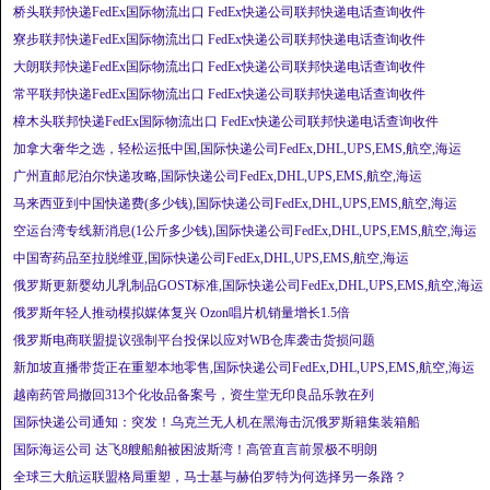
桥头联邦快递FedEx国际物流出口 FedEx快递公司联邦快递电话查询收件
寮步联邦快递FedEx国际物流出口 FedEx快递公司联邦快递电话查询收件
大朗联邦快递FedEx国际物流出口 FedEx快递公司联邦快递电话查询收件
常平联邦快递FedEx国际物流出口 FedEx快递公司联邦快递电话查询收件
樟木头联邦快递FedEx国际物流出口 FedEx快递公司联邦快递电话查询收件
加拿大奢华之选，轻松运抵中国,国际快递公司FedEx,DHL,UPS,EMS,航空,海运
广州直邮尼泊尔快递攻略,国际快递公司FedEx,DHL,UPS,EMS,航空,海运
马来西亚到中国快递费(多少钱),国际快递公司FedEx,DHL,UPS,EMS,航空,海运
空运台湾专线新消息(1公斤多少钱),国际快递公司FedEx,DHL,UPS,EMS,航空,海运
中国寄药品至拉脱维亚,国际快递公司FedEx,DHL,UPS,EMS,航空,海运
俄罗斯更新婴幼儿乳制品GOST标准,国际快递公司FedEx,DHL,UPS,EMS,航空,海运
俄罗斯年轻人推动模拟媒体复兴 Ozon唱片机销量增长1.5倍
俄罗斯电商联盟提议强制平台投保以应对WB仓库袭击货损问题
新加坡直播带货正在重塑本地零售,国际快递公司FedEx,DHL,UPS,EMS,航空,海运
越南药管局撤回313个化妆品备案号，资生堂无印良品乐敦在列
国际快递公司通知：突发！乌克兰无人机在黑海击沉俄罗斯籍集装箱船
国际海运公司 达飞8艘船舶被困波斯湾！高管直言前景极不明朗
全球三大航运联盟格局重塑，马士基与赫伯罗特为何选择另一条路？