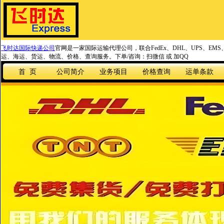
飞时达国际快递公司
官网是一家国际运输代理公司，联合FedEx、DHL、UPS、EM
运、海运、货运、物流、价格、查询服务。下单/咨询：扫微信 或 加QQ
首 页
公司简介
业务项目
价格查询
运单条款