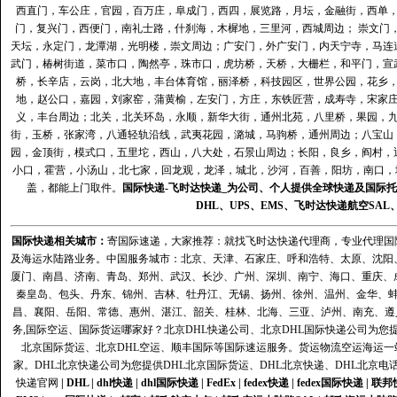
西直门，车公庄，官园，百万庄，阜成门，西四，展览路，月坛，金融街，西单
门，复兴门，西便门，南礼士路，什刹海，木樨地，三里河，西城周边； 崇文门
天坛，永定门，龙潭湖，光明楼，崇文周边；广安门，外广安门，内天宁寺，马连
武门，椿树街道，菜市口，陶然亭，珠市口，虎坊桥，天桥，大栅栏，和平门，宣
桥，长辛店，云岗，北大地，丰台体育馆，丽泽桥，科技园区，世界公园，花乡
地，赵公口，嘉园，刘家窑，蒲黄榆，左安门，方庄，东铁匠营，成寿寺，宋家
义，丰台周边；北关，北关环岛，永顺，新华大街，通州北苑，八里桥，果园，
街，玉桥，张家湾，八通轻轨沿线，武夷花园，潞城，马驹桥，通州周边；八宝山
园，金顶街，模式口，五里坨，西山，八大处，石景山周边；长阳，良乡，阎村，
小口，霍营，小汤山，北七家，回龙观，龙泽，城北，沙河，百善，阳坊，南口，城
盖，都能上门取件。
国际快递
-
飞时达
快递_为公司、个人提供全球快递及
国际托
DHL
、
UPS
、
EMS
、
飞时达快递
航空
SAL
国际快递
相关城市：
寄国际速递，大家推荐：就找飞时达快递代理商，专业代理国际快递
及海运水陆路业务。中国服务城市：北京、天津、石家庄、呼和浩特、太原、沈阳
厦门、南昌、济南、青岛、郑州、武汉、长沙、广州、深圳、南宁、海口、重庆、
秦皇岛、包头、丹东、锦州、吉林、牡丹江、无锡、扬州、徐州、温州、金华、
昌、襄阳、岳阳、常德、惠州、湛江、韶关、桂林、北海、三亚、泸州、南充、遵
务,国际空运、国际货运哪家好？北京DHL快递公司、北京DHL国际快递公司为您提
北京国际货运、北京DHL空运、顺丰国际等国际速运服务。货运物流空运海运
家。DHL北京快递公司为您提供DHL北京国际货运、DHL北京快递、DHL北京电
快递官网
|
DHL
|
dhl快递
|
dhl国际快递
|
FedEx
|
fedex快递
|
fedex国际快递
|
联邦