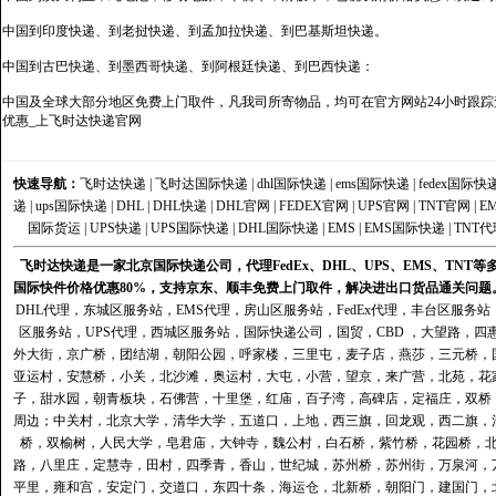
中国到印度快递、到老挝快递、到孟加拉快递、到巴基斯坦快递。
中国到古巴快递、到墨西哥快递、到阿根廷快递、到巴西快递：
中国及全球大部分地区免费上门取件，凡我司所寄物品，均可在官方网站24小时跟踪查
优惠_上飞时达快递官网
快速导航：
飞时达快递
|
飞时达国际快递
|
dhl国际快递
|
ems国际快递
|
fedex国际快
递
|
ups国际快递
|
DHL
|
DHL快递
|
DHL官网
|
FEDEX官网
|
UPS官网
|
TNT官网
|
E
国际货运
|
UPS快递
|
UPS国际快递
|
DHL国际快递
|
EMS
|
EMS国际快递
|
TNT代
飞时达快递是一家北京国际快递公司，代理FedEx、DHL、UPS、EMS、TN
国际快件价格优惠80%，支持京东、顺丰免费上门取件，解决进出口货品通关问题
DHL代理
，
东城区服务站
，
EMS代理
，
房山区服务站
，
FedEx代理
，
丰台区服务站
区服务站
，
UPS代理
，
西城区服务站
，
国际快递公司
，国贸，CBD ，大望路，
外大街，京广桥，团结湖，朝阳公园，呼家楼，三里屯，麦子店，燕莎，三元桥，
亚运村，安慧桥，小关，北沙滩，奥运村，大屯，小营，望京，来广营，北苑，花
子，甜水园，朝青板块，石佛营，十里堡，红庙，百子湾，高碑店，定福庄，双桥
周边；中关村，北京大学，清华大学，五道口，上地，西三旗，回龙观，西二旗，
桥，双榆树，人民大学，皂君庙，大钟寺，魏公村，白石桥，紫竹桥，花园桥，
路，八里庄，定慧寺，田村，四季青，香山，世纪城，苏州桥，苏州街，万泉河，
平里，雍和宫，安定门，交道口，东四十条，海运仓，北新桥，朝阳门，建国门，