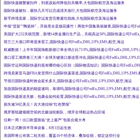
国际快递频繁被扣件，到底该如何降低扣关概率,大包国际航空及海运服务
国际快递被扣，最快几天可以完成清关放行,大包国际航空及海运服务
新手跨境卖家，国际空运发货完整避坑指南,大包国际航空及海运服务
申报“货架”“陶瓷杯”，开箱竟全是烟花爆竹！两批中国集装箱被查,国际快递公司Fed
美国扩大232关税范围，新增14类金属衍生产品，关税高达50%,国际快递公司FedEx,D
荷兰三大港口即将迎来罢工,国际快递公司FedEx,DHL,UPS,EMS,航空,海运
权威数据！上半年我国海船新接订单全球占比73.9%,国际快递公司FedEx,DHL,UPS,
港口罢工潮席卷三大洲！全球关键港口接连受冲击,国际快递公司FedEx,DHL,UPS,EM
国际空运和国际快递到底有哪些核心区别（国际物流知识）国际快递公司FedEx,DHL,
跨境卖家亚马逊FBA发货用什么国际快递渠道,国际快递公司FedEx,DHL,UPS,EMS,
节假日国际快递时效会延长多久,国际快递公司FedEx,DHL,UPS,EMS,航空,海运
加急国际快递真的能提速吗，靠谱吗,国际快递公司FedEx,DHL,UPS,EMS,航空,海运
国际快递派送失败，包裹会如何处置,国际快递公司FedEx,DHL,UPS,EMS,航空,海运
损失逾50亿美元！吉大港拉响“红色警报”
俄罗斯组建规模空前的北极油轮船队，绕开全球航运热点区域
仅剩一周！出口欧盟面临“史上最严”包装合规大考
日本正式断供半导体设备，8月1日起生效
美国即将公布第二轮关税，覆盖16个经济体，叠加征税，锁定这些行业