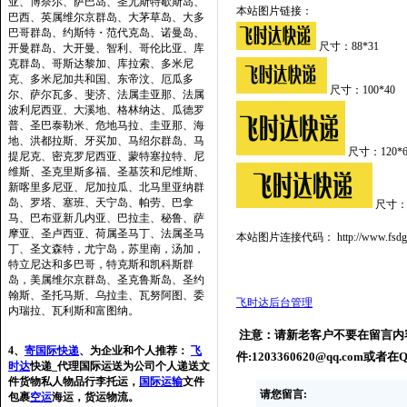
亚、博奈尔、萨巴岛、圣尤斯特歇斯岛、
本站图片链接：
巴西、英属维尔京群岛、大茅草岛、大多
巴哥群岛、约斯特・范代克岛、诺曼岛、
尺寸：88*31
开曼群岛、大开曼、智利、哥伦比亚、库
克群岛、哥斯达黎加、库拉索、多米尼
克、多米尼加共和国、东帝汶、厄瓜多
尺寸：100*40
尔、萨尔瓦多、斐济、法属圭亚那、法属
波利尼西亚、大溪地、格林纳达、瓜德罗
普、圣巴泰勒米、危地马拉、圭亚那、海
地、洪都拉斯、牙买加、马绍尔群岛、马
尺寸：120*6
提尼克、密克罗尼西亚、蒙特塞拉特、尼
维斯、圣克里斯多福、圣基茨和尼维斯、
新喀里多尼亚、尼加拉瓜、北马里亚纳群
岛、罗塔、塞班、天宁岛、帕劳、巴拿
尺寸：1
马、巴布亚新几内亚、巴拉圭、秘鲁、萨
摩亚、圣卢西亚、荷属圣马丁、法属圣马
本站图片连接代码： http://www.fsdgjkd.
丁、圣文森特，尤宁岛，苏里南，汤加，
特立尼达和多巴哥，特克斯和凯科斯群
岛，美属维尔京群岛、圣克鲁斯岛、圣约
翰斯、圣托马斯、乌拉圭、瓦努阿图、委
飞时达后台管理
内瑞拉、瓦利斯和富图纳。
注意：请新老客户不要在留言内
4、
寄国际快递
、为企业和个人推荐：
飞
件:1203360620@qq.com或
时达
快递_代理国际运送为公司个人递送文
件货物私人物品行李托运，
国际运输
文件
请您留言:
包裹
空运
海运，货运物流。