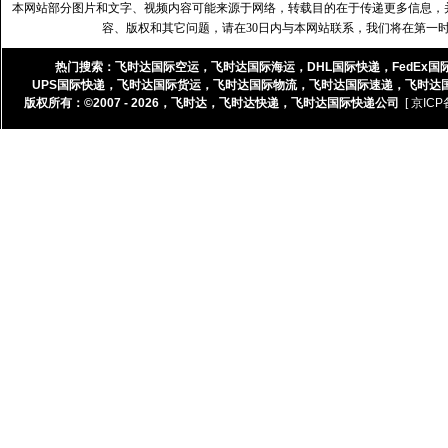
本网站部分图片和文字、视频内容可能来源于网络，转载目的在于传递更多信息，
容、版权和其它问题，请在30日内与本网站联系，我们将在第一
热门搜索：
飞时达国际空运
，
飞时达国际海运
，
DHL国际快递
，
FedEx国
UPS国际快递
，
飞时达国际货运
，
飞时达国际物流
，
飞时达国际速递
，
飞时达
版权所有：©2007 - 2026，
飞时达
，
飞时达快递
，
飞时达国际快递公司
[ 京ICP