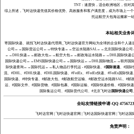
TNT：速度快，适合欧洲地区，但对
综上所述，飞时达快递凭借其价格优势、高效服务和客户满意度，成为市场上一个
托运航空大包海运搬家一
本站相关业务
寄国际快递、就找飞时达快递代理商_飞时达快递官方网站为全球的企业和个人递
公司
←→
国际货运公司
←→
特快专递
←→
空运水陆路SAL
←→
北京国际快递公司
←→
DHL快递
←→
邮政大包
←→
航空大包
←→
邮政海运水陆路
←→
DHL国际快递
国际快递公司
←→
EMS国际快递公司
←→
国际快运
←→
DHL国际物流
←→
联邦国
际快递查询
←→
国际托运
←→
私人物品行李托运
- #国际快递、#
国际速递
、#国际
流、#DHL、#DHL快递、#DHL国际快递、#FedEx、#FedEx快递、#FedEx国际快
国际快递、#特快专递、#邮政大包、#邮政航空运输、#邮政空运水陆路SAL、#邮政
运、#国际文件、#国际货物、#国际包裹、#国际运输、#国际快递价格、#国际快递
国际集运公司、#国际货代公司、#北京飞时达
国际快递公司
全站友情链接申请-QQ 47567
飞时达官网
|
飞时达快递官网
|
飞时达国际快递官网
|
飞时达国
免责声明：