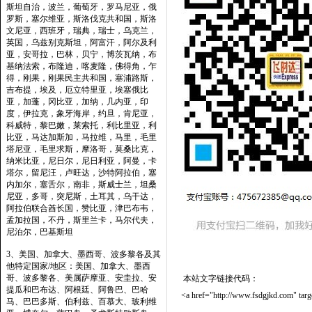
斯坦自治，波兰，葡萄牙，罗马尼亚，俄
罗斯，塞尔维亚，斯洛伐克共和国，斯洛
文尼亚，西班牙，瑞典，瑞士，乌克兰，
英国，乌兹别克斯坦，阿富汗，阿尔及利
亚，安哥拉，巴林，贝宁，博茨瓦纳，布
基纳法索，布隆迪，喀麦隆，佛得角，乍
得，刚果，刚果民主共和国，塞浦路斯，
吉布提，埃及，厄立特里亚，埃塞俄比
亚，加蓬，冈比亚，加纳，几内亚，印
度，伊拉克，象牙海岸，约旦，肯尼亚，
科威特，黎巴嫩，莱索托，利比里亚，利
比亚，马达加斯加，马拉维，马里，毛里
塔尼亚，毛里求斯，摩洛哥，莫桑比克，
纳米比亚，尼日尔，尼日利亚，阿曼，卡
塔尔，留尼汪，卢旺达，沙特阿拉伯，塞
内加尔，塞舌尔，南非，斯威士兰，坦桑
尼亚，多哥，突尼斯，土耳其，乌干达，
阿拉伯联合酋长国，赞比亚，津巴布韦，
孟加拉国，不丹，斯里兰卡，马尔代夫，
尼泊尔，巴基斯坦
3、美国、加拿大、墨西哥、波多黎各及其
他特定国家/地区：美国、加拿大、墨西
哥、波多黎各、美属萨摩亚、安圭拉、安
本站文字链接代码：
提瓜和巴布达、阿根廷、阿鲁巴、巴哈
<a href="http://www.fsdgjkd.com"
马、巴巴多斯、伯利兹、百慕大、玻利维