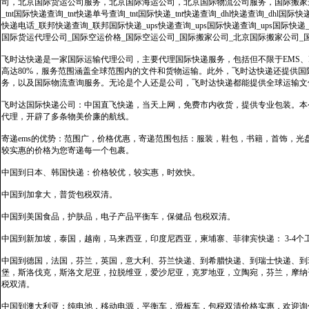
司，北京国际货运公司服务，北京国际海运公司，北京国际物流公司服务，国际搬家运输服务
_tnt国际快递查询_tnt快递单号查询_tnt国际快递_tnt快递查询_dhl快递查询_dhl国
快递电话_联邦快递查询_联邦国际快递_ups快递查询_ups国际快递查询_ups国际快递
国际货运代理公司_国际空运价格_国际空运公司_国际搬家公司_北京国际搬家公司_
飞时达快递是一家国际运输代理公司，主要代理国际快递服务，包括但不限于EMS、Fe
高达80%，服务范围涵盖全球范围内的文件和货物运输。此外，飞时达快递还提供
务，以及国际物流查询服务。无论是个人还是公司，飞时达快递都能提供全球运输文
飞时达国际快递公司：中国直飞快递，当天上网，免费市内收货，提供专业包装。本
代理，开辟了多条物美价廉的航线。
寄递ems的优势：范围广，价格优惠，寄递范围包括：服装，鞋包，书籍，首饰，
较实惠的价格为您寄递每一个包裹。
中国到日本、韩国快递：价格较优，较实惠，时效快。
中国到加拿大，普货包税双清。
中国到美国食品，护肤品，电子产品平衡车，保健品 包税双清。
中国到新加坡，泰国，越南，马来西亚，印度尼西亚，柬埔寨、菲律宾快递： 3-4个
中国到德国，法国，芬兰，英国，意大利、芬兰快递、到希腊快递、到瑞士快递、到
堡，斯洛伐克，斯洛文尼亚，拉脱维亚，爱沙尼亚，克罗地亚，立陶宛，芬兰，摩纳
税双清。
中国到澳大利亚；纯电池，移动电源，平衡车，滑板车，包税双清价格实惠，欢迎询