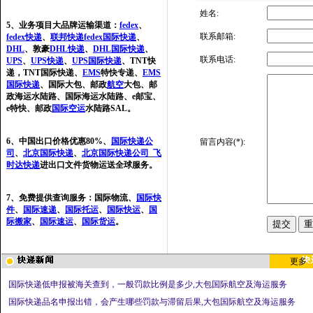
姓名:
5、业务项目大品牌运输渠道：
fedex
、
联系邮箱:
fedex快递
、
联邦快递
fedex国际快递
、
DHL
、敦豪
DHL快递
、
DHL国际快递
、
联系电话:
UPS
、
UPS快递
、
UPS国际快递
、TNT快
递，TNT国际快递、
EMS
特快专递、
EMS
国际快递
、国际大包、邮政
航空
大包、邮
政海运水陆路、国际海运水陆路、e邮宝、
e特快、邮政
国际空运
水陆路SAL。
6、中国出口价格优惠80%、
国际快递公
留言内容(*):
司
、
北京国际快递
、
北京国际快递公司
_
飞
时达快递
进出口文件货物运送全球服务。
7、免费提供查询服务：国际物流、
国际快
件
、
国际速递
、
国际托运
、
国际快运
、
国
际搬家
、
国际速运
、
国际货运
。
更多
国际快递低申报被海关查到，一般罚款比例是多少,大包国际航空及海运服务
国际快递品名申报出错，会产生哪些罚款与滞留后果,大包国际航空及海运服务