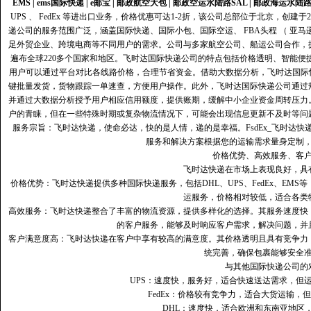
EMS
|
ems国际快递
|
e邮宝
|
邮政航空大包
|
邮政空运水陆路SAL
|
邮政海运水陆
UPS 、 FedEx 等进出口业务，价格优惠可达1-2折，该公司总部位于北京，创
递公司的服务范围广泛，涵盖国际快递、国际小包、国际空运、 FBA头程 （ 亚
足外贸企业、跨境电商等不同用户的需求。公司与多家航空公司、船运公司合作，
遍布全球220多个国家和地区。飞时达国际快递公司的特点包括价格透明、智能
用户可以通过平台对比各线路价格，合理节省资金。借助大数据分析，飞时达国际
键批量发货，货物跟踪一单速查，方便用户操作。此外，飞时达国际快递公司通过
并通过大数据分析授予用户相应信用额度，提供账期，缓解中小企业资金周转压力
户的青睐，但在一些特殊时期或复杂物流情况下，可能会出现信息更新不及时等问
服务宗旨：飞时达快递，使命必达，快的是人情，递的是幸福。FsdEx_飞时达
服务和解决方案根据您的运输需求量身定制
价格优势、高效服务、客
飞时达快递在市场上表现良好，具
价格优势：飞时达快递提供多种国际快递服务，包括DHL、UPS、FedEx、EM
运服务，价格相对较低，适合各类
高效服务：飞时达快递整合了丰富的物流资源，提供多样化的选择。其服务速度快
的客户服务，能够及时响应客户需求，解决问题，并
客户满意度高‌：飞时达快递在客户中享有较高的满意度。其价格透明且具有竞争
统完善，确保包裹能够安全
与其他国际快递公司的
UPS：速度快，服务好，适合快速送达需求，但
FedEx：价格较有竞争力，适合大货运输，
DHL：速度快，适合欧洲和东南亚地区