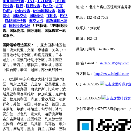
DHL国际快递
-
TNT
-
TNT快递
-
TNT国
际快递
-
联邦
-
联邦快递
-
FedEx
-
北京
地 址 ： 北京市房山区琉璃河鑫秀家园商
FedEx
-
fedex快递
-
fedex国际快递
-
国际
货运
-
国际空运
-
国际快运
-
飞时达
-
EMS
电话：132-4182-7553
-
EMS国际快递
-
航空大包
-
邮政海运水陆
路
-
国际快递代理
- UPS快递、UPS国际快
联系人：刘发明
递、国际物流、国际海运、国际搬家一站
式服务。
邮编：102403
国际运输通达国家：
1、亚太国家/地区包
微信QQ同号：475672385
括：澳大利亚，文莱，柬埔寨，关岛，中
国香港特别行政区，印度尼西亚，日本，
老挝，中国澳门特别行政区，马来西亚，
邮 箱 E-mail ：
475672385@qq.com
蒙古，新西兰，菲律宾，新加坡，韩国，
中国台湾，泰国，越南，部分航线除外
官方网站：
http://www.fsdgjkd.com/
2、 欧洲和中东/印度次大陆/非洲国家/地
区：阿尔巴尼亚，安道尔，亚美尼亚，奥
QQ: 475672385
地利，阿塞拜疆，白俄罗斯，比利时，波
斯尼亚和黑塞哥维那，保加利亚，克罗地
QQ: 1203360620
亚，捷克共和国，丹麦，爱沙尼亚，法罗
群岛，芬兰，法国，格鲁吉亚，德国，直
支付宝账号：475672385@qq.co
布罗陀，希腊，格陵兰，匈牙利，冰岛，
爱尔兰，以色列，意大利，哈萨克斯坦，
吉尔吉斯斯坦，拉脱维亚，列支敦士登，
立陶宛，卢森堡，马其顿，马耳他，摩尔
多瓦，摩纳哥，黑山，荷兰，挪威，巴勒