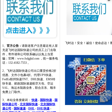
飞时达！安全！诚信！使命必达！
1、
官方公告：
请新老客户注意最近有人冒
充是飞时达国际快递公司的员工上门去取
件，寄件请和公司联系确认以免上当受
骗；官网：www.fsdgjkd.com ，统一服务电
话：132-4182-7553 。
2、飞时达国际快递公司出口重货价格2折
优惠、文件小包裹4折。代理UPS快递、
FedEx联邦快递TNT、DHL快递、EMS特
快专递、邮政国际速递航空大包、空运
SAL、海运水陆路业务，联合京东、顺丰
免费上门取件。
3、本站业务搜索词：
快递
-
国际快递
-
国
际快递公司
-
北京国际快递
-
北京国际快
递公司
-
国际速递
-
DHL
-
DHL快递
-