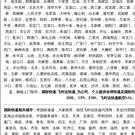
子，甜水园，朝青板块，石佛营，十里堡，红庙，百子湾，高碑店，定福庄，双桥
周边；中关村，北京大学，清华大学，五道口，上地，西三旗，回龙观，西二旗，
桥，双榆树，人民大学，皂君庙，大钟寺，魏公村，白石桥，紫竹桥，花园桥，
路，八里庄，定慧寺，田村，四季青，香山，世纪城，苏州桥，苏州街，万泉河，
平里，雍和宫，安定门，交道口，东四十条，海运仓，北新桥，朝阳门，建国门，
西直门，车公庄，官园，百万庄，阜成门，西四，展览路，月坛，金融街，西单
门，复兴门，西便门，南礼士路，什刹海，木樨地，三里河，西城周边； 崇文门
天坛，永定门，龙潭湖，光明楼，崇文周边；广安门，外广安门，内天宁寺，马连
武门，椿树街道，菜市口，陶然亭，珠市口，虎坊桥，天桥，大栅栏，和平门，宣
桥，长辛店，云岗，北大地，丰台体育馆，丽泽桥，科技园区，世界公园，花乡
地，赵公口，嘉园，刘家窑，蒲黄榆，左安门，方庄，东铁匠营，成寿寺，宋家
义，丰台周边；北关，北关环岛，永顺，新华大街，通州北苑，八里桥，果园，
街，玉桥，张家湾，八通轻轨沿线，武夷花园，潞城，马驹桥，通州周边；八宝山
园，金顶街，模式口，五里坨，西山，八大处，石景山周边；长阳，良乡，阎村，
小口，霍营，小汤山，北七家，回龙观，龙泽，城北，沙河，百善，阳坊，南口，城
盖，都能上门取件。
国际快递
-
飞时达
快递_为公司、个人提供全球快递及
国际托
DHL
、
UPS
、
EMS
、
飞时达快递
航空
SAL
国际快递
相关城市：
寄国际速递，大家推荐：就找飞时达快递代理商，专业代理国际快递
及海运水陆路业务。中国服务城市：北京、天津、石家庄、呼和浩特、太原、沈阳
厦门、南昌、济南、青岛、郑州、武汉、长沙、广州、深圳、南宁、海口、重庆、
秦皇岛、包头、丹东、锦州、吉林、牡丹江、无锡、扬州、徐州、温州、金华、
昌、襄阳、岳阳、常德、惠州、湛江、韶关、桂林、北海、三亚、泸州、南充、遵