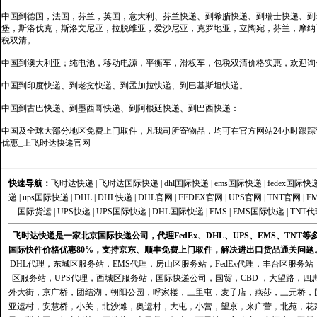
中国到德国，法国，芬兰，英国，意大利、芬兰快递、到希腊快递、到瑞士快递、到
堡，斯洛伐克，斯洛文尼亚，拉脱维亚，爱沙尼亚，克罗地亚，立陶宛，芬兰，摩纳
税双清。
中国到澳大利亚；纯电池，移动电源，平衡车，滑板车，包税双清价格实惠，欢迎询
中国到印度快递、到老挝快递、到孟加拉快递、到巴基斯坦快递。
中国到古巴快递、到墨西哥快递、到阿根廷快递、到巴西快递：
中国及全球大部分地区免费上门取件，凡我司所寄物品，均可在官方网站24小时跟踪查
优惠_上飞时达快递官网
快速导航：
飞时达快递
|
飞时达国际快递
|
dhl国际快递
|
ems国际快递
|
fedex国际快
递
|
ups国际快递
|
DHL
|
DHL快递
|
DHL官网
|
FEDEX官网
|
UPS官网
|
TNT官网
|
E
国际货运
|
UPS快递
|
UPS国际快递
|
DHL国际快递
|
EMS
|
EMS国际快递
|
TNT代
飞时达快递是一家北京国际快递公司，代理FedEx、DHL、UPS、EMS、TN
国际快件价格优惠80%，支持京东、顺丰免费上门取件，解决进出口货品通关问题
DHL代理
，
东城区服务站
，
EMS代理
，
房山区服务站
，
FedEx代理
，
丰台区服务站
区服务站
，
UPS代理
，
西城区服务站
，
国际快递公司
，国贸，CBD ，大望路，
外大街，京广桥，团结湖，朝阳公园，呼家楼，三里屯，麦子店，燕莎，三元桥，
亚运村，安慧桥，小关，北沙滩，奥运村，大屯，小营，望京，来广营，北苑，花