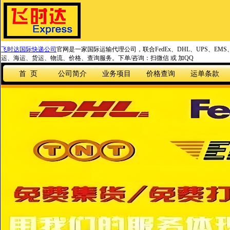
飞时达国际快递公司
官网是一家国际运输代理公司，联合FedEx、DHL、UPS、EM
运、海运、货运、物流、价格、查询服务。下单/咨询：扫微信 或 加QQ
首 页
公司简介
业务项目
价格查询
运单条款