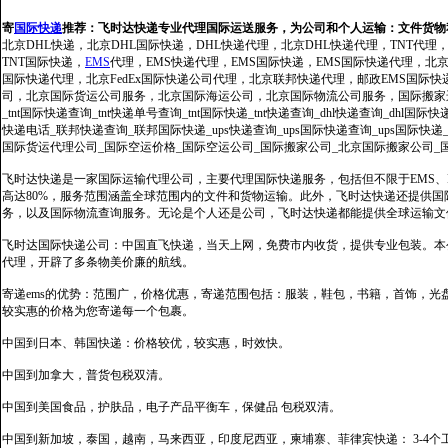
寄
国际快递
推荐：
飞时达快递专业代理国际运送服务，为公司和个人运输：文件货物
北京DHL快递，北京DHL国际快递，DHL快递代理，北京DHL快递代理，TNT代理
TNT国际快递，
EMS
代理，EMS快递代理，EMS国际快递，EMS国际快递代理，北京FedE
国际快递代理，北京FedEx国际快递公司代理，北京联邦快递代理，邮政EMS国际
司，北京国际货运公司服务，北京国际海运公司，北京国际物流公司服务，国际搬家运输服务
_tnt国际快递查询_tnt快递单号查询_tnt国际快递_tnt快递查询_dhl快递查询_dhl国
快递电话_联邦快递查询_联邦国际快递_ups快递查询_ups国际快递查询_ups国际快递
国际货运代理公司_国际空运价格_国际空运公司_国际搬家公司_北京国际搬家公司_
飞时达快递是一家国际运输代理公司，主要代理国际快递服务，包括但不限于EMS、Fe
高达80%，服务范围涵盖全球范围内的文件和货物运输。此外，飞时达快递还提供
务，以及国际物流查询服务。无论是个人还是公司，飞时达快递都能提供全球运输文
飞时达国际快递公司：中国直飞快递，当天上网，免费市内收货，提供专业包装。本
代理，开辟了多条物美价廉的航线。
寄递ems的优势：范围广，价格优惠，寄递范围包括：服装，鞋包，书籍，首饰，
较实惠的价格为您寄递每一个包裹。
中国到日本、韩国快递：价格较优，较实惠，时效快。
中国到加拿大，普货包税双清。
中国到美国食品，护肤品，电子产品平衡车，保健品 包税双清。
中国到新加坡，泰国，越南，马来西亚，印度尼西亚，柬埔寨、菲律宾快递： 3-4个