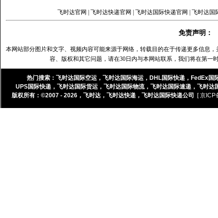
飞时达官网
|
飞时达快递官网
|
飞时达国际快递官网
|
飞时达国
免责声明：
本网站部分图片和文字、视频内容可能来源于网络，转载目的在于传递更多信息，
容、版权和其它问题，请在30日内与本网站联系，我们将在第一
热门搜索：
飞时达国际空运
，
飞时达国际海运
，
DHL国际快递
，
FedEx国
UPS国际快递
，
飞时达国际货运
，
飞时达国际物流
，
飞时达国际速递
，
飞时达
版权所有：©2007 - 2026，
飞时达
，
飞时达快递
，
飞时达国际快递公司
[ 京ICP