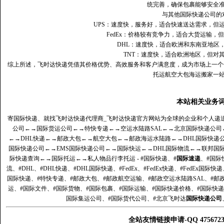
统完善，确保包裹能够安全
与其他国际快递公司的
UPS：速度快，服务好，适合快速送达需求，但
FedEx：价格较有竞争力，适合大货运输，
DHL：速度快，适合欧洲和东南亚地区
TNT：速度快，适合欧洲地区，但对
综上所述，飞时达快递凭借其价格优势、高效服务和客户满意度，成为市场上一个
托运航空大包海运搬家一
本站相关业务
寄国际快递、就找飞时达快递代理商_飞时达快递官方网站为全球的企业和个人递
公司
←→
国际货运公司
←→
特快专递
←→
空运水陆路SAL
←→
北京国际快递公司
←→
DHL快递
←→
邮政大包
←→
航空大包
←→
邮政海运水陆路
←→
DHL国际快递
国际快递公司
←→
EMS国际快递公司
←→
国际快运
←→
DHL国际物流
←→
联邦国
际快递查询
←→
国际托运
←→
私人物品行李托运
- #国际快递、#
国际速递
、#国际
流、#DHL、#DHL快递、#DHL国际快递、#FedEx、#FedEx快递、#FedEx国际快
国际快递、#特快专递、#邮政大包、#邮政航空运输、#邮政空运水陆路SAL、#邮政
运、#国际文件、#国际货物、#国际包裹、#国际运输、#国际快递价格、#国际快递
国际集运公司、#国际货代公司、#北京飞时达
国际快递公司
全站友情链接申请-QQ 47567