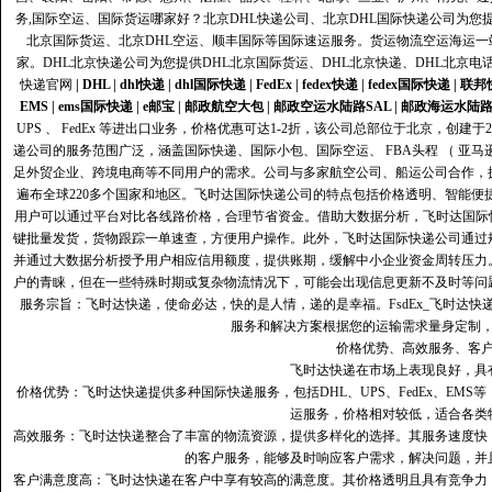
务,国际空运、国际货运哪家好？北京DHL快递公司、北京DHL国际快递公司为您提
北京国际货运、北京DHL空运、顺丰国际等国际速运服务。货运物流空运海运
家。DHL北京快递公司为您提供DHL北京国际货运、DHL北京快递、DHL北京电
快递官网
|
DHL
|
dhl快递
|
dhl国际快递
|
FedEx
|
fedex快递
|
fedex国际快递
|
联邦
EMS
|
ems国际快递
|
e邮宝
|
邮政航空大包
|
邮政空运水陆路SAL
|
邮政海运水陆
UPS 、 FedEx 等进出口业务，价格优惠可达1-2折，该公司总部位于北京，创
递公司的服务范围广泛，涵盖国际快递、国际小包、国际空运、 FBA头程 （ 亚
足外贸企业、跨境电商等不同用户的需求。公司与多家航空公司、船运公司合作，
遍布全球220多个国家和地区。飞时达国际快递公司的特点包括价格透明、智能
用户可以通过平台对比各线路价格，合理节省资金。借助大数据分析，飞时达国际
键批量发货，货物跟踪一单速查，方便用户操作。此外，飞时达国际快递公司通过
并通过大数据分析授予用户相应信用额度，提供账期，缓解中小企业资金周转压力
户的青睐，但在一些特殊时期或复杂物流情况下，可能会出现信息更新不及时等问
服务宗旨：飞时达快递，使命必达，快的是人情，递的是幸福。FsdEx_飞时达
服务和解决方案根据您的运输需求量身定制
价格优势、高效服务、客
飞时达快递在市场上表现良好，具
价格优势：飞时达快递提供多种国际快递服务，包括DHL、UPS、FedEx、EM
运服务，价格相对较低，适合各类
高效服务：飞时达快递整合了丰富的物流资源，提供多样化的选择。其服务速度快
的客户服务，能够及时响应客户需求，解决问题，并
客户满意度高‌：飞时达快递在客户中享有较高的满意度。其价格透明且具有竞争