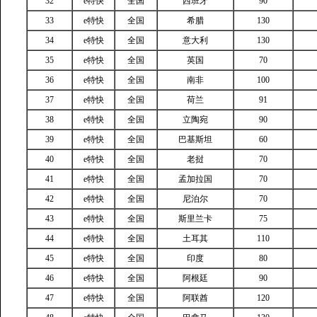
32
e特快
全国
西班牙
90
33
e特快
全国
希腊
130
34
e特快
全国
意大利
130
35
e特快
全国
英国
70
36
e特快
全国
南非
100
37
e特快
全国
荷兰
91
38
e特快
全国
立陶宛
90
39
e特快
全国
巴基斯坦
60
40
e特快
全国
老挝
70
41
e特快
全国
孟加拉国
70
42
e特快
全国
尼泊尔
70
43
e特快
全国
斯里兰卡
75
44
e特快
全国
土耳其
110
45
e特快
全国
印度
80
46
e特快
全国
阿根廷
90
47
e特快
全国
阿联酋
120