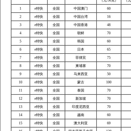
（元/50克）
（元
1
e特快
全国
中国澳门
60
2
e特快
全国
中国台湾
16
3
e特快
全国
中国香港
48
4
e特快
全国
朝鲜
70
5
e特快
全国
韩国
60
6
e特快
全国
日本
65
7
e特快
全国
菲律宾
75
8
e特快
全国
柬埔寨
70
9
e特快
全国
马来西亚
50
10
e特快
全国
蒙古
100
11
e特快
全国
泰国
70
12
e特快
全国
新加坡
70
13
e特快
全国
印度尼西亚
70
14
e特快
全国
越南
60
15
e特快
全国
澳大利亚
69