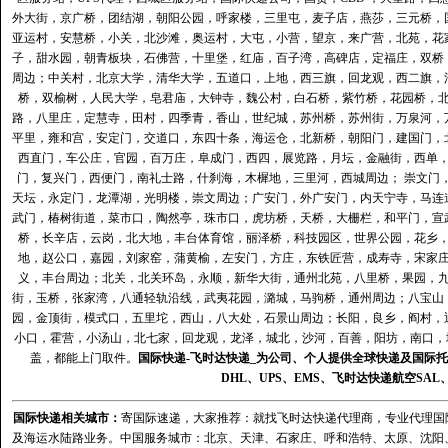
外大街，京广桥，团结湖，朝阳公园，呼家楼，三里屯，麦子店，燕莎，三元桥，
亚运村，安慧桥，小关，北沙滩，奥运村，大屯，小营，望京，来广营，北苑，花
子，甜水园，朝青板块，石佛营，十里堡，红庙，百子湾，高碑店，定福庄，双桥
周边；中关村，北京大学，清华大学，五道口，上地，西三旗，回龙观，西二旗，
桥，双榆树，人民大学，皂君庙，大钟寺，魏公村，白石桥，紫竹桥，花园桥，
路，八里庄，定慧寺，田村，四季青，香山，世纪城，苏州桥，苏州街，万泉河，
平里，雍和宫，安定门，交道口，东四十条，海运仓，北新桥，朝阳门，建国门，
西直门，车公庄，官园，百万庄，阜成门，西四，展览路，月坛，金融街，西单
门，复兴门，西便门，南礼士路，什刹海，木樨地，三里河，西城周边； 崇文门
天坛，永定门，龙潭湖，光明楼，崇文周边；广安门，外广安门，内天宁寺，马连
武门，椿树街道，菜市口，陶然亭，珠市口，虎坊桥，天桥，大栅栏，和平门，宣
桥，长辛店，云岗，北大地，丰台体育馆，丽泽桥，科技园区，世界公园，花乡
地，赵公口，嘉园，刘家窑，蒲黄榆，左安门，方庄，东铁匠营，成寿寺，宋家
义，丰台周边；北关，北关环岛，永顺，新华大街，通州北苑，八里桥，果园，
街，玉桥，张家湾，八通轻轨沿线，武夷花园，潞城，马驹桥，通州周边；八宝山
园，金顶街，模式口，五里坨，西山，八大处，石景山周边；长阳，良乡，阎村，
小口，霍营，小汤山，北七家，回龙观，龙泽，城北，沙河，百善，阳坊，南口，城
盖，都能上门取件。
国际快递
-
飞时达
快递_为公司、个人提供全球快递及
国际托
DHL
、
UPS
、
EMS
、
飞时达快递
航空
SAL
国际快递
相关城市：
寄国际速递，大家推荐：就找飞时达快递代理商，专业代理国际快递
及海运水陆路业务。中国服务城市：北京、天津、石家庄、呼和浩特、太原、沈阳