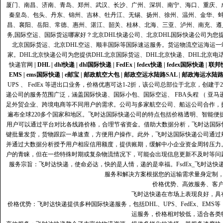
厦门、南昌、济南、青岛、郑州、武汉、长沙、广州、深圳、南宁、海口、重庆、
秦皇岛、包头、丹东、锦州、吉林、牡丹江、无锡、扬州、徐州、温州、金华、
昌、襄阳、岳阳、常德、惠州、湛江、韶关、桂林、北海、三亚、泸州、南充、遵
务,国际空运、国际货运哪家好？北京DHL快递公司、北京DHL国际快递公司为您提
北京国际货运、北京DHL空运、顺丰国际等国际速运服务。货运物流空运海运
家。DHL北京快递公司为您提供DHL北京国际货运、DHL北京快递、DHL北京电
快递官网
|
DHL
|
dhl快递
|
dhl国际快递
|
FedEx
|
fedex快递
|
fedex国际快递
|
联邦
EMS
|
ems国际快递
|
e邮宝
|
邮政航空大包
|
邮政空运水陆路SAL
|
邮政海运水陆
UPS 、 FedEx 等进出口业务，价格优惠可达1-2折，该公司总部位于北京，创
递公司的服务范围广泛，涵盖国际快递、国际小包、国际空运、 FBA头程 （ 亚
足外贸企业、跨境电商等不同用户的需求。公司与多家航空公司、船运公司合作，
遍布全球220多个国家和地区。飞时达国际快递公司的特点包括价格透明、智能
用户可以通过平台对比各线路价格，合理节省资金。借助大数据分析，飞时达国际
键批量发货，货物跟踪一单速查，方便用户操作。此外，飞时达国际快递公司通过
并通过大数据分析授予用户相应信用额度，提供账期，缓解中小企业资金周转压力
户的青睐，但在一些特殊时期或复杂物流情况下，可能会出现信息更新不及时等问
服务宗旨：飞时达快递，使命必达，快的是人情，递的是幸福。FsdEx_飞时达
服务和解决方案根据您的运输需求量身定制
价格优势、高效服务、客
飞时达快递在市场上表现良好，具
价格优势：飞时达快递提供多种国际快递服务，包括DHL、UPS、FedEx、EM
运服务，价格相对较低，适合各类