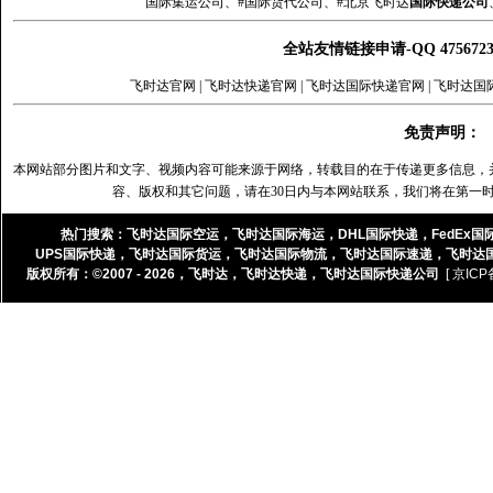
国际集运公司、#国际货代公司、#北京飞时达
国际快递公司
全站友情链接申请-QQ 47567
飞时达官网
|
飞时达快递官网
|
飞时达国际快递官网
|
飞时达国
免责声明：
本网站部分图片和文字、视频内容可能来源于网络，转载目的在于传递更多信息，
容、版权和其它问题，请在30日内与本网站联系，我们将在第一
热门搜索：
飞时达国际空运
，
飞时达国际海运
，
DHL国际快递
，
FedEx国
UPS国际快递
，
飞时达国际货运
，
飞时达国际物流
，
飞时达国际速递
，
飞时达
版权所有：©2007 - 2026，
飞时达
，
飞时达快递
，
飞时达国际快递公司
[ 京ICP