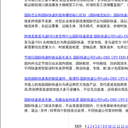
航运枢纽港口接连爆发大规模罢工行动。区域性罢工浪潮覆盖面广、
国际空运和国际快递到底有哪些核心区别（国际物流知识）国际快递公司FedE
很多跨境新手卖家、外贸从业者容易混淆国际空运与国际快递，误以
物流体系，在起运重量、运输主体、清关模式、末端派送、价格时效
跨境卖家亚马逊FBA发货用什么国际快递渠道,国际快递公司FedEx,DHL,
亚马逊 FBA 头程物流分为商业国际快递、空派专线、亚马逊官方 
家需要结合货量大小、时效紧急程度、货物品类、预算成本、仓库位
节假日国际快递时效会延长多久,国际快递公司FedEx,DHL,UPS,EMS
国内外法定节假日会从国内揽收、国际航班、中转枢纽、目的国清关
不同快递类型延误时长差异明显，商业快递、专线、邮 政小包受影
加急国际快递真的能提速吗，靠谱吗,国际快递公司FedEx,DHL,UPS,E
市面上的加急国际快递分为承运商官方加急产品、货代渠道加急两类
高;而杂牌渠道虚假加急大多只是噱头，不仅无法提速，还容易出现
国际快递派送失败，包裹会如何处置,国际快递公司FedEx,DHL,UPS,E
国际快递上门派送失败后，不会直接退回国内，行业有着标准化的处
择、退运 / 弃件 / 转寄四个阶段依次处理，不同快递公司暂存时限
3223
1
2
3
4
5
6
7
8
9
10
11
12
13
1