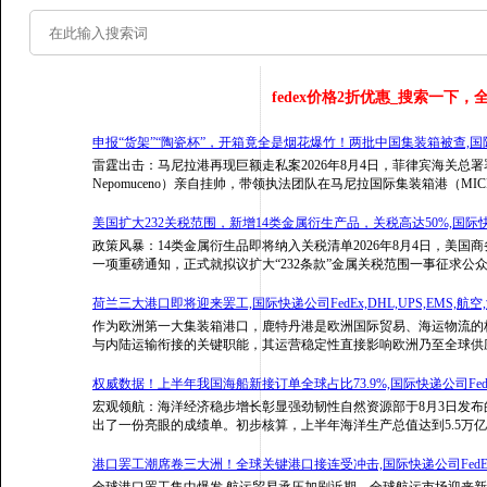
fedex
价格2折优惠_搜索一下，
申报“货架”“陶瓷杯”，开箱竟全是烟花爆竹！两批中国集装箱被查,国际快递公
雷霆出击：马尼拉港再现巨额走私案2026年8月4日，菲律宾海关总署署长阿
Nepomuceno）亲自挂帅，带领执法团队在马尼拉国际集装箱港（
美国扩大232关税范围，新增14类金属衍生产品，关税高达50%,国际快递公司
政策风暴：14类金属衍生品即将纳入关税清单2026年8月4日，美国
一项重磅通知，正式就拟议扩大“232条款”金属关税范围一事征求公
荷兰三大港口即将迎来罢工,国际快递公司FedEx,DHL,UPS,EMS,航空
作为欧洲第一大集装箱港口，鹿特丹港是欧洲国际贸易、海运物流的
与内陆运输衔接的关键职能，其运营稳定性直接影响欧洲乃至全球供应
权威数据！上半年我国海船新接订单全球占比73.9%,国际快递公司FedEx,
宏观领航：海洋经济稳步增长彰显强劲韧性自然资源部于8月3日发
出了一份亮眼的成绩单。初步核算，上半年海洋生产总值达到5.5万亿
港口罢工潮席卷三大洲！全球关键港口接连受冲击,国际快递公司FedEx,DH
全球港口罢工集中爆发 航运贸易承压加剧近期，全球航运市场迎来