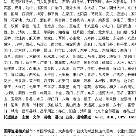
站
，
海淀区服务站
，
门头沟服务站
，
石景山服务站
，
TNT代理
，
通州区服务站
，
U
四惠，双井，劲松，潘家园，广渠门，建外大街，东大桥，工体，朝外大街，京广
桥，国展，西坝河，柳芳，和平街，左家庄，太阳宫，芍药居，安贞，亚运村，安
苑，花家地，大山子，酒仙桥，将台路，首都机场，东坝，姚家园，水碓子，甜水
庄，双桥，常营，管庄，南磨房，垡头，豆各庄，十八里店，小红门，朝阳周边；
西二旗，清河，二里庄，学院路，知春路，牡丹园，北航，北太平庄，蓟门桥，双
园桥，北洼路，航天桥，甘家口，军博，公主坟，万寿路，五棵松，永定路，八里
泉河，万柳，西苑，马连洼，西北旺，海淀周边；东直门，东直门外，和平里，雍
国门，北京站，王府井，景山，灯市口，沙滩，东单，东四，东城周边；西直门，
西单，德胜门，六铺炕，积水潭，小西天，新街口，马甸，鼓楼，地安门，复兴门
文门，前门，新世界，广渠门，东花市，法华寺，体育馆路，磁器口，天坛，永定
马连道，红莲，白纸坊，南菜园，大观园，白广路，牛街，长椿街，宣武门，椿树
门，宣武周边；西客站，太平桥，六里桥，丰台路，青塔，岳各庄，卢沟桥，长辛
花乡，玉泉营，菜户营，西罗园，右安门，草桥，洋桥，木樨园，新发地，赵公口
家庄，大红门，七里庄，五里店，马家堡，角门，南苑，东高地，和义，丰台周边
九棵树，梨园，土桥，临河里，中仓，西门，乔庄，东关，运河大街，玉桥，张家
山，玉泉路，鲁谷，永乐，衙门口，八角，老山，杨庄，古城，苹果园，金顶街，
村，迎风，窦店，韩村河，房山城关，房山周边；天通苑，立水桥，东小口，霍营
口，城南，昌平县城，昌平周边；亦庄，旧宫，清和园...北京市全部覆盖，都能上
托运
服务，主营：文件、货物、进出口业务。运输渠道：
fedex
、
DHL
、
UPS
、
EM
国际速递相关城市：
寄国际快递，大家推荐：就找飞时达快递代理商，专业代理国际快递