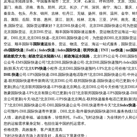
及海运水陆路业务。中国服务城市：北京、天津、石家庄、呼和浩特、太原、沈阳
厦门、南昌、济南、青岛、郑州、武汉、长沙、广州、深圳、南宁、海口、重庆、
秦皇岛、包头、丹东、锦州、吉林、牡丹江、无锡、扬州、徐州、温州、金华、蚌
昌、襄阳、岳阳、常德、惠州、湛江、韶关、桂林、北海、三亚、泸州、南充、遵义
务,国际空运、国际货运哪家好？北京DHL快递公司、北京DHL国际快递公司为您提
北京国际货运、北京DHL空运、顺丰国际等国际速运服务。货运物流空运海运一
家。DHL北京,北京DHL快递--北京DHL国际快递公司，为您提供DHL北京国际货
空运、
顺丰国际
等
国际速运
服务。货运、物流、
空运
、
海运
一站式服务，国际货运
dhl国际快递
|
FedEx
|
fedex快递
|
fedex国际快递
|
联邦快递
|
TNT
|
tnt快递
|
tnt国
邮政航空大包
|
邮政空运水陆路SAL
|
邮政海运水陆路
，北京UPS公众号-DHL国际
公众号-EMS国际快递公司?北京DHL国际快递公司-北京DHL国际快递预约-fedex
新(联系方式?北京
UPS快递
小程序-北京DHL国际快递预约-UPS北京公司价格?北
DHL快递
公司-UPS国际快递-DHL国际快递电话取件?北京DHL国际快递公司-中外
递-联邦国际快递寄件新商讯?北京DHL公司-联邦国际快递-国际快递公司已更新(今天
更新(房山?北京联邦国际快递-UPS快递北京网点-北京DHL公司今天价格?北京DHL
敦豪国际快递-UPS北京有限公司已更新(今日?北京联邦国际快递-UPS国际快递-DHL
京公司更新(今天/动态?北京DHL-UPS快递北京网点-联邦快递服务电话已更新(新
了?北京DHL国际快递公司-DHL国际快递公众号-DHL快递寄件今天?北京
fedex快递
公司预约-DHL国际快递寄件更新，DHL北京-取件最快的
国际快递
DHL服务热线13
人情，递的是幸福。诚信服务，珍惜所托。FsdEx_飞时达快递：为全球的个人
您的运输需求量身定制，包括往返中国的托运需求。
价格优势、高效服务、客户满意度高
飞时达快递在市场上表现良好，具有以下显著优势：