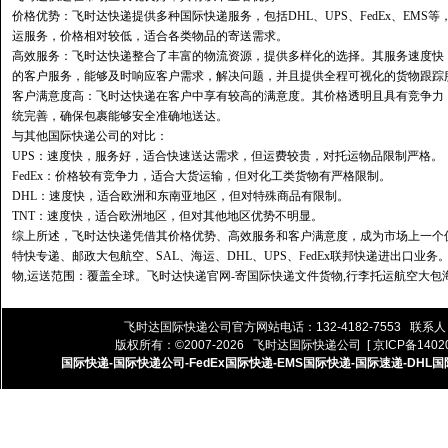
价格优势：飞时达快递提供多种国际快递服务，包括DHL、UPS、FedEx、EM
运服务，价格相对较低，适合各类物品的寄送需求。
高效服务：飞时达快递整合了丰富的物流资源，提供多样化的选择。其服务速度快
的客户服务，能够及时响应客户需求，解决问题，并且提供全程可视化的货物跟踪
客户满意度高：飞时达快递在客户中享有较高的满意度。其价格透明且具有竞争力
统完善，确保包裹能够安全准确地送达。
与其他国际快递公司的对比：
UPS：速度快，服务好，适合快速送达需求，但运费较贵，对托运物品限制严格。
FedEx：价格较有竞争力，适合大货运输，但对化工类货物有严格限制。
DHL：速度快，适合欧洲和东南亚地区，但对特殊商品有限制。
TNT：速度快，适合欧洲地区，但对其他地区优势不明显。
综上所述，飞时达快递凭借其价格优势、高效服务和客户满意度，成为市场上一个
特快专递、邮政大包航空、SAL、海运、DHL、UPS、FedEx联邦快递进出口
物,运送范围：覆盖全球。飞时达快递官网-寄国际快递文件货物,行李托运航空大包
飞时达国际快递公司
官方网站电话：132-4182-7553 联系
版权所有：©2007-2026
飞时达国际快递公司
[ 京ICP备14020
国际快递
-
国际快递公司
-
FedEx国际快递
-
EMS国际快递
-
国际速递
-
DHL