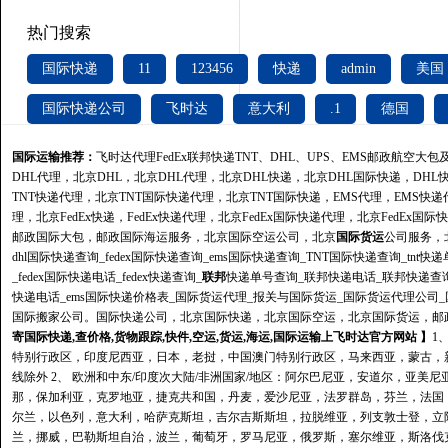
热门搜索
国际快递
11
123456
快递
admin
美国
国际快递公司
飞时达
意大利
.1
德国
国际运输推荐：
飞时达
代理FedEx联邦快递TNT、DHL、UPS、EMS邮政航空大
DHL代理，北京DHL，北京DHL代理，北京DHL快递，北京DHL国际快递，DHL
TNT快递代理，北京TNT国际快递代理，北京TNT国际快递，
EMS
代理，EMS快递代
理，北京FedEx快递，FedEx快递代理，北京FedEx国际快递代理，北京FedE
邮政国际大包，邮政国际海运服务，北京国际空运公司，北京
国际货运
公司服务，
dhl国际快递查询_fedex国际快递查询_ems国际快递查询_TNT国际快递查询_tnt快递
_fedex国际快递电话_fedex快递查询_
联邦
快递单号查询_联邦快递电话_联邦快递查
快递电话_ems国际快递价格表_国际货运代理_报关与国际货运_国际货运代理公司
国际搬家公司。国际快递公司，北京国际快递，北京国际空运，北京国际货运，邮
寄国际快递,查价格,货物跟踪,快件,空运,货运,海运,国际运输上飞时达官方网站 】
1
特别行政区，印度尼西亚，日本，老挝，中国澳门特别行政区，马来西亚，蒙古，
线除外 2、 欧洲和中东/印度次大陆/非洲国家/地区：阿尔巴尼亚，安道尔，亚
那，保加利亚，克罗地亚，捷克共和国，丹麦，爱沙尼亚，法罗群岛，芬兰，法国
尔兰，以色列，意大利，哈萨克斯坦，吉尔吉斯斯坦，拉脱维亚，列支敦士登，立
兰，挪威，巴勒斯坦自治，波兰，葡萄牙，罗马尼亚，俄罗斯，塞尔维亚，斯洛伐