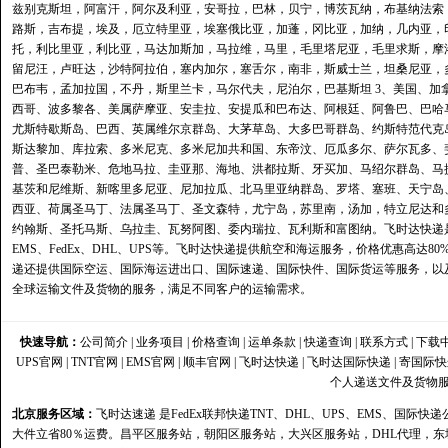
兹别克斯坦，阿富汗，阿尔及利亚，安哥拉，巴林，贝宁，博茨瓦纳，布基纳法索
路斯，吉布提，埃及，厄立特里亚，埃塞俄比亚，加蓬，冈比亚，加纳，几内亚，
托，利比里亚，利比亚，马达加斯加，马拉维，马里，毛里塔尼亚，毛里求斯，摩
留尼汪，卢旺达，沙特阿拉伯，塞内加尔，塞舌尔，南非，斯威士兰，坦桑尼亚，
巴布韦，孟加拉国，不丹，斯里兰卡，马尔代夫，尼泊尔，巴基斯坦 3、美国、加
西哥、波多黎各、美属萨摩亚、安圭拉、安提瓜和巴布达、阿根廷、阿鲁巴、巴哈
尤斯特歇斯岛、巴西、英属维尔京群岛、大茅草岛、大多巴哥群岛、约斯特范代克
斯达黎加、库拉索、多米尼克、多米尼加共和国、东帝汶、厄瓜多尔、萨尔瓦多、
普、圣巴泰勒米、危地马拉、圭亚那、海地、洪都拉斯、牙买加、马绍尔群岛、马
基茨和尼维斯、新喀里多尼亚、尼加拉瓜、北马里亚纳群岛、罗塔、塞班、天宁岛
西亚、荷属圣马丁、法属圣马丁、圣文森特，尤宁岛，苏里南，汤加，特立尼达和
约翰斯、圣托马斯、乌拉圭、瓦努阿图、委内瑞拉、瓦利斯和富图纳。飞时达快递
EMS、FedEx、DHL、UPS等。飞时达快递提供航空和海运服务，价格优惠高
递还提供国际空运、国际海运进出口、国际速递、国际快件、国际货运等服务，以
全球运输文件及货物的服务，满足不同客户的运输需求。
快速导航：
公司简介
|
业务项目
|
价格查询
|
运单条款
|
快递查询
|
联系方式
|
下载
UPS官网
|
TNT官网
|
EMS官网
|
顺丰官网
|
飞时达快递
|
飞时达国际快递
| 寄国际
个人递送文件及货物
北京服务区域：
飞时达速递
是FedEx联邦快递TNT、DHL、UPS、EMS、国
大件立省80％运费。
昌平区服务站
，
朝阳区服务站
，
大兴区服务站
，
DHL代理
，
东