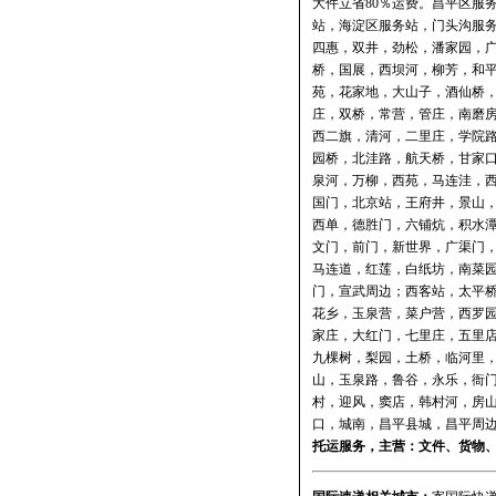
大件立省80％运费。
昌平区服
站
，
海淀区服务站
，
门头沟服
四惠，双井，劲松，潘家园，
桥，国展，西坝河，柳芳，和
苑，花家地，大山子，酒仙桥
庄，双桥，常营，管庄，南磨
西二旗，清河，二里庄，学院
园桥，北洼路，航天桥，甘家
泉河，万柳，西苑，马连洼，
国门，北京站，王府井，景山
西单，德胜门，六铺炕，积水
文门，前门，新世界，广渠门
马连道，红莲，白纸坊，南菜
门，宣武周边；西客站，太平
花乡，玉泉营，菜户营，西罗
家庄，大红门，七里庄，五里
九棵树，梨园，土桥，临河里
山，玉泉路，鲁谷，永乐，衙
村，迎风，窦店，韩村河，房
口，城南，昌平县城，昌平周边
托运
服务，主营：文件、货物