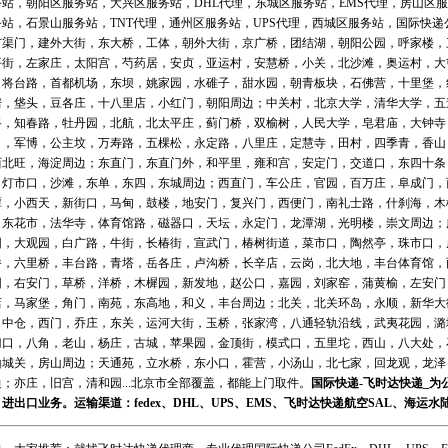
务站
，
朝阳区服务站
，
大兴区服务站
，
DHL代理
，
东城区服务站
，
EMS代理
，
房山区服
务站
，
石景山服务站
，
TNT代理
，
通州区服务站
，
UPS代理
，
西城区服务站
，
国际快递
广渠门，建外大街，东大桥，工体，朝外大街，京广桥，团结湖，朝阳公园，呼家楼，
平街，左家庄，太阳宫，芍药居，安贞，亚运村，安慧桥，小关，北沙滩，奥运村，大
，将台路，首都机场，东坝，姚家园，水碓子，甜水园，朝青板块，石佛营，十里堡，
房，垡头，豆各庄，十八里店，小红门，朝阳周边；中关村，北京大学，清华大学，五
路，知春路，牡丹园，北航，北太平庄，蓟门桥，双榆树，人民大学，皂君庙，大钟寺
口，军博，公主坟，万寿路，五棵松，永定路，八里庄，定慧寺，田村，四季青，香山
西北旺，海淀周边；东直门，东直门外，和平里，雍和宫，安定门，交道口，东四十条
，灯市口，沙滩，东单，东四，东城周边；西直门，车公庄，官园，百万庄，阜成门，
潭，小西天，新街口，马甸，鼓楼，地安门，复兴门，西便门，南礼士路，什刹海，木
，东花市，法华寺，体育馆路，磁器口，天坛，永定门，龙潭湖，光明楼，崇文周边；
园，大观园，白广路，牛街，长椿街，宣武门，椿树街道，菜市口，陶然亭，珠市口，
桥，六里桥，丰台路，青塔，岳各庄，卢沟桥，长辛店，云岗，北大地，丰台体育馆，
园，右安门，草桥，洋桥，木樨园，新发地，赵公口，嘉园，刘家窑，蒲黄榆，左安门
店，马家堡，角门，南苑，东高地，和义，丰台周边；北关，北关环岛，永顺，新华大
，中仓，西门，乔庄，东关，运河大街，玉桥，张家湾，八通轻轨沿线，武夷花园，潞
门口，八角，老山，杨庄，古城，苹果园，金顶街，模式口，五里坨，西山，八大处，
山城关，房山周边；天通苑，立水桥，东小口，霍营，小汤山，北七家，回龙观，龙泽
；亦庄，旧宫，清和园...北京市全部覆盖，都能上门取件。
国际快递
-
飞时达
快递_为
、进出口业务。运输渠道：
fedex
、
DHL
、
UPS
、
EMS
、
飞时达快递
航空
SAL、
海运
水