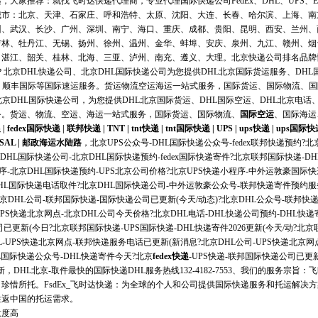
，大家推荐：就找飞时达快递代理商，专业代理国际快递公司FedEx、DHL、UPS、E
城市：北京、天津、石家庄、呼和浩特、太原、沈阳、大连、长春、哈尔滨、上海、南
州、武汉、长沙、广州、深圳、南宁、海口、重庆、成都、贵阳、昆明、西安、兰州、
吉林、牡丹江、无锡、扬州、徐州、温州、金华、蚌埠、安庆、泉州、九江、赣州、烟
湛江、韶关、桂林、北海、三亚、泸州、南充、遵义、大理。北京快递公司排名品牌快
北京DHL快递公司、北京DHL国际快递公司为您提供DHL北京国际货运服务、DHL国
、顺丰国际等国际速运服务。货运物流空运海运一站式服务，国际货运、国际物流、
--北京DHL国际快递公司，为您提供DHL北京国际货运、DHL国际空运、DHL北京电话
务。货运、物流、
空运
、
海运
一站式服务，国际货运、国际物流、
国际空运
、
国际海运
递
|
fedex国际快递
|
联邦快递
|
TNT
|
tnt快递
|
tnt国际快递
|
UPS
|
ups快递
|
ups国际快
SAL
|
邮政海运水陆路
，北京UPS公众号-DHL国际快递公众号-fedex联邦快递预约?
DHL国际快递公司-北京DHL国际快递预约-fedex国际快递寄件?北京联邦国际快递-D
序-北京DHL国际快递预约-UPS北京公司价格?北京UPS快递小程序-中外运敦豪国际
DHL国际快递电话取件?北京DHL国际快递公司-中外运敦豪公众号-联邦快递寄件预约服务
京DHL公司-联邦国际快递-国际快递公司已更新(今天/动态)?北京DHL公众号-联邦
PS快递北京网点-北京DHL公司今天价格?北京DHL电话-DHL快递公司预约-DHL快递
已更新(今日?北京联邦国际快递-UPS国际快递-DHL快递寄件2026更新(今天/动?北京
HL-UPS快递北京网点-联邦快递服务电话已更新(新消息?北京DHL公司-UPS快递北京
L国际快递公众号-DHL快递寄件今天?北京
fedex快递
-UPS快递-联邦国际快递公司已更新
新，DHL北京-取件最快的
国际快递
DHL服务热线132-4182-7553、我们的服务宗
珍惜所托。FsdEx_飞时达快递：为全球的个人和公司提供国际快递服务和托运解决
往返中国的托运需求。
意度高