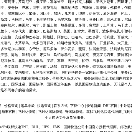
兰，葡萄牙，罗马尼亚，俄罗斯，塞尔维亚，斯洛伐克共和国，斯洛文尼亚，西班牙，
利亚，安哥拉，巴林，贝宁，博茨瓦纳，布基纳法索，布隆迪，喀麦隆，佛得角，乍得
里亚，埃塞俄比亚，加蓬，冈比亚，加纳，几内亚，印度，伊拉克，象牙海岸，约旦，
加斯加，马拉维，马里，毛里塔尼亚，毛里求斯，摩洛哥，莫桑比克，纳米比亚，尼日
，塞内加尔，塞舌尔，南非，斯威士兰，坦桑尼亚，多哥，突尼斯，土耳其，乌干达，
兰卡，马尔代夫，尼泊尔，巴基斯坦 3、美国、加拿大、墨西哥、波多黎各及其他特
、安圭拉、安提瓜和巴布达、阿根廷、阿鲁巴、巴哈马、巴巴多斯、伯利兹、百慕大、
尔京群岛、大茅草岛、大多巴哥群岛、约斯特范代克岛、诺曼岛、开曼群岛、大开曼、
、多米尼加共和国、东帝汶、厄瓜多尔、萨尔瓦多、斐济、法属圭亚那、法属波利尼西
圭亚那、海地、洪都拉斯、牙买加、马绍尔群岛、马提尼克、密克罗尼西亚、蒙特塞拉
、尼加拉瓜、北马里亚纳群岛、罗塔、塞班、天宁岛、帕劳、巴拿马、巴布亚新几内亚
丁、圣文森特，尤宁岛，苏里南，汤加，特立尼达和多巴哥，特克斯和凯科斯群岛，美
瓦努阿图、委内瑞拉、瓦利斯和富图纳。飞时达快递是一家国际运输代理公司，主要代
PS等。飞时达快递提供航空和海运服务，价格优惠高达80%，服务范围涵盖全球范围内的
进出口、国际速递、国际快件、国际货运等服务，以及国际物流查询服务。无论是个人
满足不同客户的运输需求。
目
|
价格查询
|
运单条款
|
快递查询
|
联系方式
|
下载中心
|
快递新闻
|
DHL官网
|
中外运
|
顺丰官网
|
飞时达快递
|
飞时达国际快递
| 寄国际快递、就找飞时达快递代理商_飞
个人递送文件及货物服务。
FedEx联邦快递TNT、DHL、UPS、EMS、国际快递公司中国官方授权代理商。邮