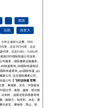
英国
法国
加拿大
、大件立省80％运费。
DHL
，
T代理，北京TNT代理，北京
理，北京FedEx，FedEx代
理，邮政EMS国际快递公司业务，
公司服务，国际搬家运输服务。
_dhl快递查询_dhl国际快递电话
ps国际快递查询_ups国际快递_ups
际搬家公司_北京国际搬家公司_
快递公司
【 飞时达快递 官网 -
，文莱，柬埔寨，关岛，中国香港
中国台湾，泰国，越南，部分航
斯，比利时，波斯尼亚和黑塞哥维
腊，格陵兰，匈牙利，冰岛，爱
摩尔多瓦，摩纳哥，黑山，荷