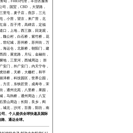
务站
，
FedEx代理
，
丰台区服务
公司
，国贸，CBD ，大望路，
三里屯，麦子店，燕莎，三元
屯，小营，望京，来广营，北
红庙，百子湾，高碑店，定福
道口，上地，西三旗，回龙观，
，魏公村，白石桥，紫竹桥，花
，世纪城，苏州桥，苏州街，万
，海运仓，北新桥，朝阳门，建
西四，展览路，月坛，金融街，
樨地，三里河，西城周边； 崇
广安门，外广安门，内天宁寺，
虎坊桥，天桥，大栅栏，和平
丽泽桥，科技园区，世界公园，
，方庄，东铁匠营，成寿寺，宋
街，通州北苑，八里桥，果园，
城，马驹桥，通州周边；八宝
石景山周边；长阳，良乡，阎
，城北，沙河，百善，阳坊，南
公司、个人提供全球快递及
国际
陆路、通达全球。