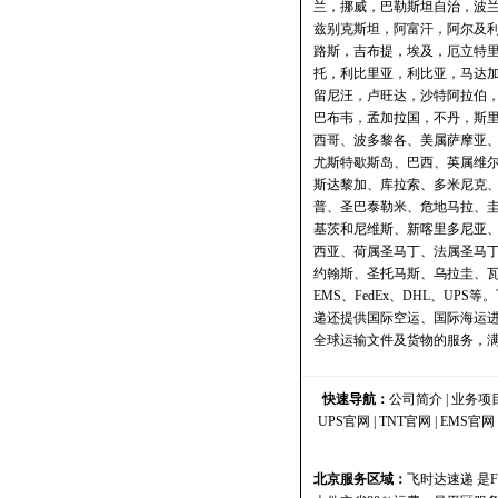
兰，挪威，巴勒斯坦自治，波
兹别克斯坦，阿富汗，阿尔及
路斯，吉布提，埃及，厄立特
托，利比里亚，利比亚，马达
留尼汪，卢旺达，沙特阿拉伯
巴布韦，孟加拉国，不丹，斯里
西哥、波多黎各、美属萨摩亚
尤斯特歇斯岛、巴西、英属维
斯达黎加、库拉索、多米尼克
普、圣巴泰勒米、危地马拉、
基茨和尼维斯、新喀里多尼亚
西亚、荷属圣马丁、法属圣马
约翰斯、圣托马斯、乌拉圭、
EMS、FedEx、DHL、U
递还提供国际空运、国际海运
全球运输文件及货物的服务，
快速导航：
公司简介
|
业务项
UPS官网
|
TNT官网
|
EMS官网
北京服务区域：
飞时达速递
是