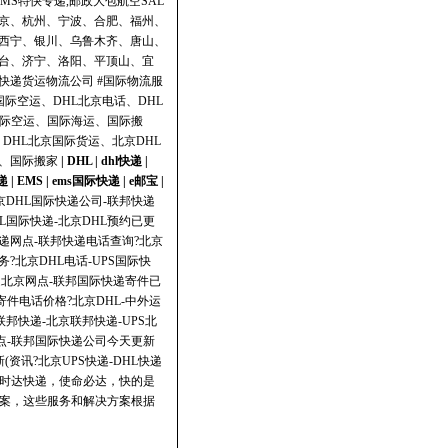
MS特快专递,邮政大包航空SAL
京、杭州、宁波、合肥、福州、
西宁、银川、乌鲁木齐、唐山、
台、济宁、洛阳、平顶山、宜
递货运物流公司 #国际物流服
际空运、DHL北京电话、DHL
国际空运、国际海运、国际搬
、DHL北京国际货运、北京DHL
、国际搬家
|
DHL
|
dhl快递
|
递
|
EMS
|
ems国际快递
|
e邮宝
|
北京DHL国际快递公司-联邦快递
HL国际快递-北京DHL预约已更
快递网点-联邦快递电话查询?北京
?北京DHL电话-UPS国际快
快递北京网点-联邦国际快递寄件已
寄件电话价格?北京DHL-中外运
联邦快递-北京联邦快递-UPS北
网点-联邦国际快递公司今天更新
(资讯?北京UPS快递-DHL快递
旨：飞时达快递，使命必达，快的是
方案，这些服务和解决方案根据