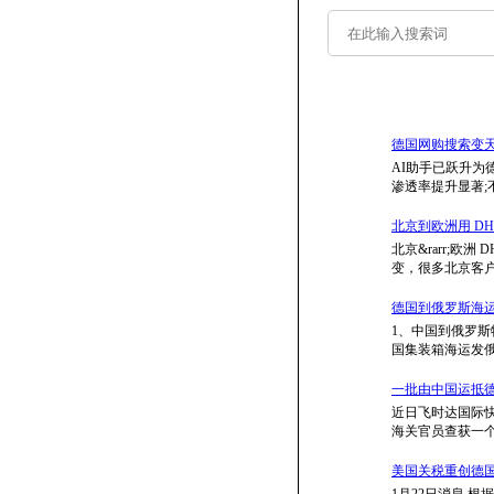
德国网购搜索变天:
AI助手已跃升为
渗透率提升显著;
北京到欧洲用 DH
北京&rarr;欧
变，很多北京客户
德国到俄罗斯海
1、中国到俄罗
国集装箱海运发俄
一批由中国运抵德
近日飞时达国际
海关官员查获一
美国关税重创德国
1月22日消息,