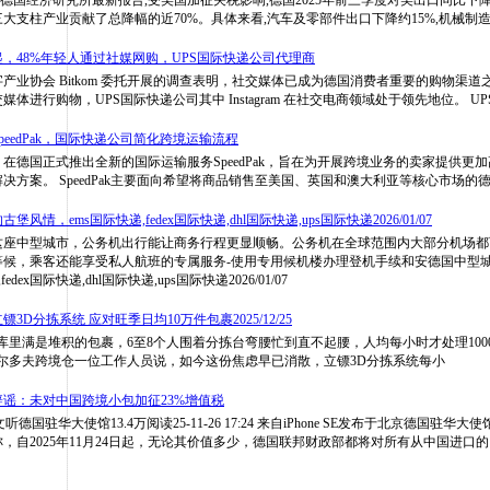
大支柱产业贡献了总降幅的近70%。具体来看,汽车及零部件出口下降约15%,机械制
，48%年轻人通过社媒网购，UPS国际快递公司代理商
产业协会 Bitkom 委托开展的调查表明，社交媒体已成为德国消费者重要的购物渠道之
体进行购物，UPS国际快递公司其中 Instagram 在社交电商领域处于领先地位。 UP
SpeedPak，国际快递公司简化跨境运输流程
布，在德国正式推出全新的国际运输服务SpeedPak，旨在为开展跨境业务的卖家提供更
决方案。 SpeedPak主要面向希望将商品销售至美国、英国和澳大利亚等核心市场的
风情，ems国际快递,fedex国际快递,dhl国际快递,ups国际快递2026/01/07
这座中型城市，公务机出行能让商务行程更显顺畅。公务机在全球范围内大部分机场都
等候，乘客还能享受私人航班的专属服务-使用专用候机楼办理登机手续和安德国中型
edex国际快递,dhl国际快递,ups国际快递2026/01/07
3D分拣系统 应对旺季日均10万件包裹2025/12/25
库里满是堆积的包裹，6至8个人围着分拣台弯腰忙到直不起腰，人均每小时才处理100
塞尔多夫跨境仓一位工作人员说，如今这份焦虑早已消散，立镖3D分拣系统每小
谣：未对中国跨境小包加征23%增值税
博正文听德国驻华大使馆13.4万阅读25-11-26 17:24 来自iPhone SE发布于北京德国驻
，自2025年11月24日起，无论其价值多少，德国联邦财政部都将对所有从中国进口的