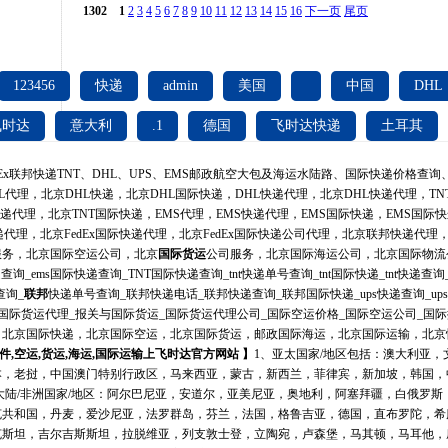
1302
1
2
3
4
5
6
7
8
9
10
11
12
13
14
15
16
下一页
尾页
123456
快递
admin
美国
中国
DHL
飞时达
意大利
.1
德国
飞时达快递
土耳其
dEx联邦快递TNT、DHL、UPS、EMS邮政航空大包及海运水陆路、
国际快递
价格查询
HL代理，北京DHL快递，北京DHL国际快递，DHL快递代理，北京DHL快递代理，TN
快递代理，北京TNT国际快递，
EMS
代理，EMS快递代理，EMS国际快递，EMS国际快递代
x快递代理，北京FedEx国际快递代理，北京FedEx国际快递公司代理，北京联邦快递代
服务，北京国际空运公司，北京
国际货运
公司服务，北京
国际海运
公司，北京国际物流
递查询_ems国际快递查询_TNT国际快递查询_tnt快递单号查询_tnt国际快递_tnt快递查询
查询_
联邦
快递单号查询_联邦快递电话_联邦快递查询_联邦
国际快递
_ups快递查询_u
_国际货运代理_报关与国际货运_国际货运代理公司_国际空运价格_国际空运公司_国
，北京国际快递，北京国际空运，北京国际货运，邮政国际海运，北京国际运输，北京
件,空运,货运,海运,国际运输上飞时达官方网站 】
1、亚太国家/地区包括：澳大利亚
本，老挝，中国澳门特别行政区，马来西亚，蒙古，新西兰，菲律宾，新加坡，韩国，
度次大陆/非洲国家/地区：阿尔巴尼亚，安道尔，亚美尼亚，奥地利，阿塞拜疆，白俄罗
克共和国，丹麦，爱沙尼亚，法罗群岛，芬兰，法国，格鲁吉亚，德国，直布罗陀，希
克斯坦，吉尔吉斯斯坦，拉脱维亚，列支敦士登，立陶宛，卢森堡，马其顿，马耳他，