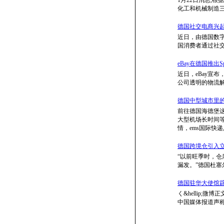
化工和机械制造三
德国社交电商兴起
近日，由德国数字
国消费者通过社交媒
eBay在德国推出
近日，eBay宣
公司透明的物流解
德国中型城市里的古堡
前往德国海德堡
大型机场长时间
情，ems国际快递,f
德国跨境仓引入立镖
“以前旺季时，仓
漏发。”德国杜
德国驻华大使馆辟
く&hellip;微
中国媒体报道声称