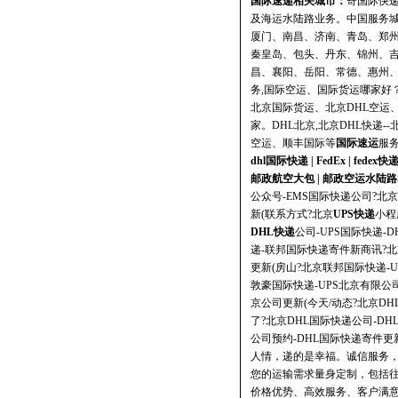
国际速递相关城市：
寄国际快递
及海运水陆路业务。中国服务
厦门、南昌、济南、青岛、郑
秦皇岛、包头、丹东、锦州、
昌、襄阳、岳阳、常德、惠州、
务,国际空运、国际货运哪家好？
北京国际货运、北京DHL空运
家。DHL北京,北京DHL快递
空运、
顺丰国际
等
国际速运
服
dhl国际快递
|
FedEx
|
fedex快
邮政航空大包
|
邮政空运水陆路
公众号-EMS国际快递公司?北京
新(联系方式?北京
UPS快递
小程
DHL快递
公司-UPS国际快递-
递-联邦国际快递寄件新商讯?北
更新(房山?北京联邦国际快递-U
敦豪国际快递-UPS北京有限公司
京公司更新(今天/动态?北京D
了?北京DHL国际快递公司-DH
公司预约-DHL国际快递寄件更
人情，递的是幸福。诚信服务，
您的运输需求量身定制，包括
价格优势、高效服务、客户满