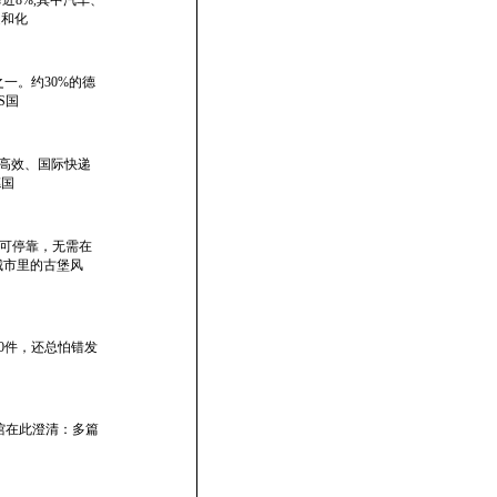
造和化
一。约30%的德
S国
加高效、国际快递
德国
可停靠，无需在
城市里的古堡风
0件，还总怕错发
华大使馆在此澄清：多篇