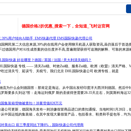
德国
价格2折优惠_搜索一下，全知道_飞时达官网
39%用户转向AI助手_EMS快递代理 EMS国际快递代理公司
德国网民第二大信息来源,39%的在线用户会使用聊天机器人获取资讯,虽仍落后于首选搜寻
不过德国用户对AI生成答案的信任度并不高,普遍期望获得可追溯的解释、可靠的来源
L国际快递 好在哪里？德国 / 英国 / 法国 / 意大利清关稳吗？
洲 DHL国际快递 专线 —— 清关Zui稳、时效Zui稳、服务Zui稳。欧洲（欧盟）清关严格、
吃过清关亏、延误亏、关税亏。我们北京 DHL国际快递公司 欧洲专线，就是
运
斯物流为什么会到德国答：那肯定是海运。从中国出发经印度洋大西洋到德国。然后中
罗斯要多久到达?答：走海运到俄罗 斯的圣彼得堡需要28-35天左右，到莫斯科海运3
国集装箱货物被查扣！涉案货值828万元
快递公司更新，德国海关发布一则涉嫌假冒商品进口的查扣通报。当地时间1月28日，
个从中国运抵的集装箱，在其中发现大量假冒产品，包括香水、鞋类和手提包等，均为
对美出口 前三季度同比下降8%，国际快递公司代理商
根据德国经济研究所最新报告,受美国加征关税影响,德国2025年前三季度对美出口同比下降