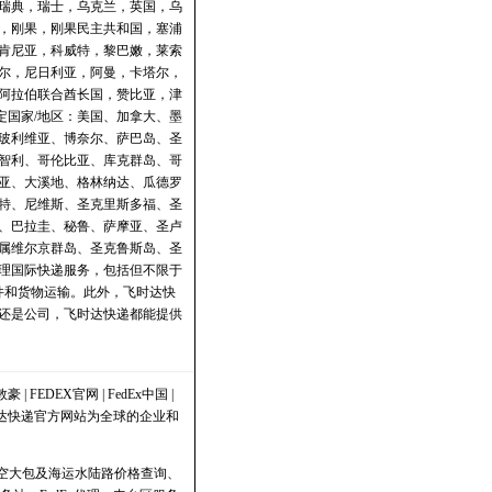
瑞典，瑞士，乌克兰，英国，乌
，刚果，刚果民主共和国，塞浦
肯尼亚，科威特，黎巴嫩，莱索
尔，尼日利亚，阿曼，卡塔尔，
阿拉伯联合酋长国，赞比亚，津
定国家/地区：美国、加拿大、墨
玻利维亚、博奈尔、萨巴岛、圣
智利、哥伦比亚、库克群岛、哥
亚、大溪地、格林纳达、瓜德罗
特、尼维斯、圣克里斯多福、圣
、巴拉圭、秘鲁、萨摩亚、圣卢
属维尔京群岛、圣克鲁斯岛、圣
理国际快递服务，包括但不限于
文件和货物运输。此外，飞时达快
还是公司，飞时达快递都能提供
敦豪
|
FEDEX官网
|
FedEx中国
|
时达快递官方网站为全球的企业和
政航空大包及海运水陆路价格
查询
、