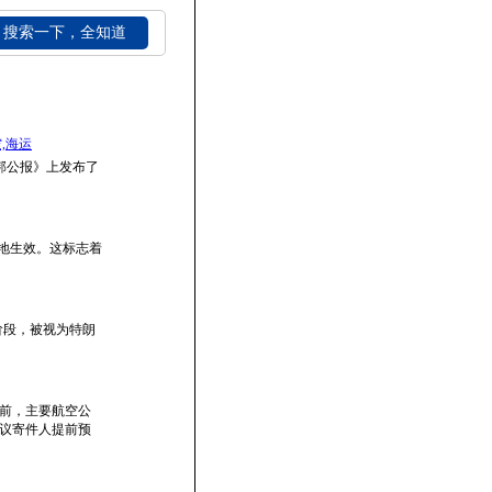
搜索一下，全知道
空,海运
联邦公报》上发布了
落地生效。这标志着
阶段，被视为特朗
前，主要航空公
议寄件人提前预