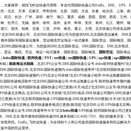
，大家推荐：就找飞时达快递代理商，专业代理国际快递公司FedEx、DHL、UPS、E
城市：北京、天津、石家庄、呼和浩特、太原、沈阳、大连、长春、哈尔滨、上海、南
州、武汉、长沙、广州、深圳、南宁、海口、重庆、成都、贵阳、昆明、西安、兰州、
吉林、牡丹江、无锡、扬州、徐州、温州、金华、蚌埠、安庆、泉州、九江、赣州、烟
湛江、韶关、桂林、北海、三亚、泸州、南充、遵义、大理。北京快递公司排名品牌快
北京DHL快递公司、北京DHL国际快递公司为您提供DHL北京国际货运服务、DHL国
、顺丰国际等国际速运服务。货运物流空运海运一站式服务，国际货运、国际物流、
--北京DHL国际快递公司，为您提供DHL北京国际货运、DHL国际空运、DHL北京电话
务。货运、物流、
空运
、
海运
一站式服务，国际货运、国际物流、
国际空运
、
国际海运
递
|
fedex国际快递
|
联邦快递
|
TNT
|
tnt快递
|
tnt国际快递
|
UPS
|
ups快递
|
ups国际快
SAL
|
邮政海运水陆路
，北京UPS公众号-DHL国际快递公众号-fedex联邦快递预约?
DHL国际快递公司-北京DHL国际快递预约-fedex国际快递寄件?北京联邦国际快递-D
序-北京DHL国际快递预约-UPS北京公司价格?北京UPS快递小程序-中外运敦豪国际
DHL国际快递电话取件?北京DHL国际快递公司-中外运敦豪公众号-联邦快递寄件预约服务
京DHL公司-联邦国际快递-国际快递公司已更新(今天/动态)?北京DHL公众号-联邦
PS快递北京网点-北京DHL公司今天价格?北京DHL电话-DHL快递公司预约-DHL快递
已更新(今日?北京联邦国际快递-UPS国际快递-DHL快递寄件2026更新(今天/动?北京
HL-UPS快递北京网点-联邦快递服务电话已更新(新消息?北京DHL公司-UPS快递北京
L国际快递公众号-DHL快递寄件今天?北京
fedex快递
-UPS快递-联邦国际快递公司已更新
新，DHL北京-取件最快的
国际快递
DHL服务热线132-4182-7553、我们的服务宗
珍惜所托。FsdEx_飞时达快递：为全球的个人和公司提供国际快递服务和托运解决
往返中国的托运需求。