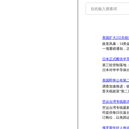
美国扩大232关税
政策风暴：14类
一项重磅通知，正
日本正式断供半导
第三轮管制落地：
日本对华半导体
美国即将公布第二
调查加速推进：锁
普关税政策“第二
空运台湾专线新消息(
空运台湾专线最
司提供每日往返
订舱位，以免因
俄罗斯年轻人推动模