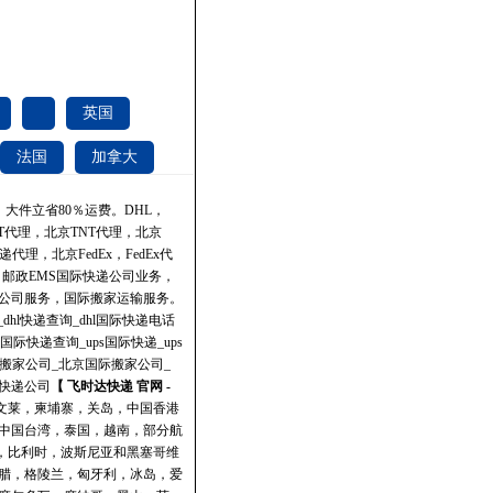
英国
法国
加拿大
、大件立省80％运费。
DHL
，
T代理，北京TNT代理，北京
理，北京FedEx，FedEx代
理，邮政EMS国际快递公司业务，
公司服务，国际搬家运输服务。
_dhl快递查询_dhl国际快递电话
ps国际快递查询_ups国际快递_ups
际搬家公司_北京国际搬家公司_
快递公司
【 飞时达快递 官网 -
，文莱，柬埔寨，关岛，中国香港
中国台湾，泰国，越南，部分航
斯，比利时，波斯尼亚和黑塞哥维
腊，格陵兰，匈牙利，冰岛，爱