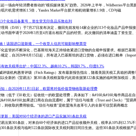
一场由年轻消费者推动的“模拟媒体复兴”趋势。2026年上半年，Wildberries平台
台唱片机需求增长1.5倍，Yandex Market平台胶片相机销量增长1.9倍，CD与磁
13个化妆品备案号，资生堂无印良品乐敦在列
理局（DAV）于7月27日发布决定，撤回先前发给14家企业的313个化妆品产品申报
动书面申请于2026年3月至4月退出相应产品的经营。此次撤回的清单涵盖了资生堂
实施！该国进口迎新规，一个收货人信息可能影响整票货
字化监管的不断深化，巴基斯坦海关正持续收紧进口货物的合规申报要求。根据巴基斯
/2026号规定，自2026年8月15日起，所有进入巴基斯坦的进口货物，必须在进口舱单（Import 
效关税率出炉：中国22.3%、越南10.2%，韩国9.7%，印度8.3%
威评级机构惠誉评级（Fitch Ratings）发布最新报告指出，随着美国关税工具箱的
以全新的《贸易法》第301条关税框架取代此前依据第122条实施的临时附加税后，美
知：自2026年11月1日起，欧盟将对低价值货物收取新处理费
（低于 150 欧元）征收统一的欧盟处理费，具体如下：&#160;&#160;每件商品在
160;&#160;如果进口商在自由流通时，属于“信任与核查（Trust and Check）”
库，则收取的费用较低。“信任与核查”是欧盟海关改革引入的全新可信贸易商概念
更新：美国对60个经济体的进口产品实施301条款关税
贸易法第301条款，对来自60个经济体的进口产品征收额外关税，税率从10%到12.5%不等
的301条款关税与临时122条款国际收支关税到期日同日生效。这些301条款关税根据产