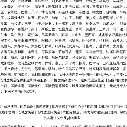
克斯坦，吉尔吉斯斯坦，拉脱维亚，列支敦士登，立陶宛，卢森堡，马其顿，马耳他，
兰，葡萄牙，罗马尼亚，俄罗斯，塞尔维亚，斯洛伐克共和国，斯洛文尼亚，西班牙，
利亚，安哥拉，巴林，贝宁，博茨瓦纳，布基纳法索，布隆迪，喀麦隆，佛得角，乍得
里亚，埃塞俄比亚，加蓬，冈比亚，加纳，几内亚，印度，伊拉克，象牙海岸，约旦，
加斯加，马拉维，马里，毛里塔尼亚，毛里求斯，摩洛哥，莫桑比克，纳米比亚，尼日
，塞内加尔，塞舌尔，南非，斯威士兰，坦桑尼亚，多哥，突尼斯，土耳其，乌干达，
兰卡，马尔代夫，尼泊尔，巴基斯坦 3、美国、加拿大、墨西哥、波多黎各及其他特
、安圭拉、安提瓜和巴布达、阿根廷、阿鲁巴、巴哈马、巴巴多斯、伯利兹、百慕大、
尔京群岛、大茅草岛、大多巴哥群岛、约斯特范代克岛、诺曼岛、开曼群岛、大开曼、
、多米尼加共和国、东帝汶、厄瓜多尔、萨尔瓦多、斐济、法属圭亚那、法属波利尼西
圭亚那、海地、洪都拉斯、牙买加、马绍尔群岛、马提尼克、密克罗尼西亚、蒙特塞拉
、尼加拉瓜、北马里亚纳群岛、罗塔、塞班、天宁岛、帕劳、巴拿马、巴布亚新几内亚
丁、圣文森特，尤宁岛，苏里南，汤加，特立尼达和多巴哥，特克斯和凯科斯群岛，美
瓦努阿图、委内瑞拉、瓦利斯和富图纳。飞时达快递是一家国际运输代理公司，主要代
PS等。飞时达快递提供航空和海运服务，价格优惠高达80%，服务范围涵盖全球范围内的
进出口、国际速递、国际快件、国际货运等服务，以及国际物流查询服务。无论是个人
满足不同客户的运输需求。
目
|
价格查询
|
运单条款
|
快递查询
|
联系方式
|
下载中心
|
快递新闻
|
DHL官网
|
中外运
|
顺丰官网
|
飞时达快递
|
飞时达国际快递
| 寄国际快递、就找飞时达快递代理商_飞
个人递送文件及货物服务。