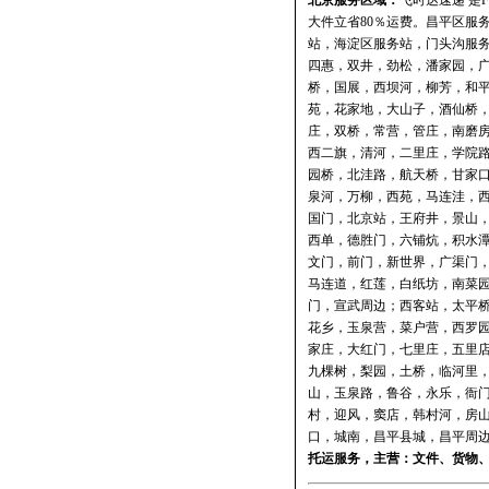
北京服务区域：
飞时达速递
是
大件立省80％运费。
昌平区服
站
，
海淀区服务站
，
门头沟服
四惠，双井，劲松，潘家园，
桥，国展，西坝河，柳芳，和
苑，花家地，大山子，酒仙桥
庄，双桥，常营，管庄，南磨
西二旗，清河，二里庄，学院
园桥，北洼路，航天桥，甘家
泉河，万柳，西苑，马连洼，
国门，北京站，王府井，景山
西单，德胜门，六铺炕，积水
文门，前门，新世界，广渠门
马连道，红莲，白纸坊，南菜
门，宣武周边；西客站，太平
花乡，玉泉营，菜户营，西罗
家庄，大红门，七里庄，五里
九棵树，梨园，土桥，临河里
山，玉泉路，鲁谷，永乐，衙
村，迎风，窦店，韩村河，房
口，城南，昌平县城，昌平周边
托运
服务，主营：文件、货物