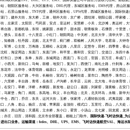
FedEx联邦快递TNT、DHL、UPS、EMS、国际快递公司中国官方授权代理商。邮
务站
，
朝阳区服务站
，
大兴区服务站
，
DHL代理
，
东城区服务站
，
EMS代理
，
房山区服
务站
，
石景山服务站
，
TNT代理
，
通州区服务站
，
UPS代理
，
西城区服务站
，
国际快递
广渠门，建外大街，东大桥，工体，朝外大街，京广桥，团结湖，朝阳公园，呼家楼，
平街，左家庄，太阳宫，芍药居，安贞，亚运村，安慧桥，小关，北沙滩，奥运村，大
，将台路，首都机场，东坝，姚家园，水碓子，甜水园，朝青板块，石佛营，十里堡，
房，垡头，豆各庄，十八里店，小红门，朝阳周边；中关村，北京大学，清华大学，五
路，知春路，牡丹园，北航，北太平庄，蓟门桥，双榆树，人民大学，皂君庙，大钟寺
口，军博，公主坟，万寿路，五棵松，永定路，八里庄，定慧寺，田村，四季青，香山
西北旺，海淀周边；东直门，东直门外，和平里，雍和宫，安定门，交道口，东四十条
，灯市口，沙滩，东单，东四，东城周边；西直门，车公庄，官园，百万庄，阜成门，
潭，小西天，新街口，马甸，鼓楼，地安门，复兴门，西便门，南礼士路，什刹海，木
，东花市，法华寺，体育馆路，磁器口，天坛，永定门，龙潭湖，光明楼，崇文周边；
园，大观园，白广路，牛街，长椿街，宣武门，椿树街道，菜市口，陶然亭，珠市口，
桥，六里桥，丰台路，青塔，岳各庄，卢沟桥，长辛店，云岗，北大地，丰台体育馆，
园，右安门，草桥，洋桥，木樨园，新发地，赵公口，嘉园，刘家窑，蒲黄榆，左安门
店，马家堡，角门，南苑，东高地，和义，丰台周边；北关，北关环岛，永顺，新华大
，中仓，西门，乔庄，东关，运河大街，玉桥，张家湾，八通轻轨沿线，武夷花园，潞
门口，八角，老山，杨庄，古城，苹果园，金顶街，模式口，五里坨，西山，八大处，
山城关，房山周边；天通苑，立水桥，东小口，霍营，小汤山，北七家，回龙观，龙泽
；亦庄，旧宫，清和园...北京市全部覆盖，都能上门取件。
国际快递
-
飞时达
快递_为
、进出口业务。运输渠道：
fedex
、
DHL
、
UPS
、
EMS
、
飞时达快递
航空
SAL、
海运
水