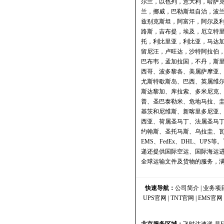
尔兰，以色列，意大利，哈萨
兰，挪威，巴勒斯坦自治，波
兹别克斯坦，阿富汗，阿尔及
路斯，吉布提，埃及，厄立特
托，利比里亚，利比亚，马达
留尼汪，卢旺达，沙特阿拉伯
巴布韦，孟加拉国，不丹，斯里
西哥、波多黎各、美属萨摩亚
尤斯特歇斯岛、巴西、英属维
斯达黎加、库拉索、多米尼克
普、圣巴泰勒米、危地马拉、
基茨和尼维斯、新喀里多尼亚
西亚、荷属圣马丁、法属圣马
约翰斯、圣托马斯、乌拉圭、
EMS、FedEx、DHL、U
递还提供国际空运、国际海运
全球运输文件及货物的服务，
快速导航：
公司简介
|
业务项
UPS官网
|
TNT官网
|
EMS官网