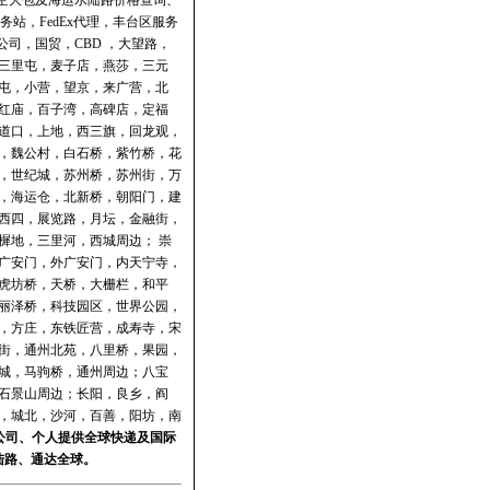
政航空大包及海运水陆路价格
查询
、
务站
，
FedEx代理
，
丰台区服务
公司
，国贸，CBD ，大望路，
三里屯，麦子店，燕莎，三元
屯，小营，望京，来广营，北
红庙，百子湾，高碑店，定福
道口，上地，西三旗，回龙观，
，魏公村，白石桥，紫竹桥，花
，世纪城，苏州桥，苏州街，万
，海运仓，北新桥，朝阳门，建
西四，展览路，月坛，金融街，
樨地，三里河，西城周边； 崇
广安门，外广安门，内天宁寺，
虎坊桥，天桥，大栅栏，和平
丽泽桥，科技园区，世界公园，
，方庄，东铁匠营，成寿寺，宋
街，通州北苑，八里桥，果园，
城，马驹桥，通州周边；八宝
石景山周边；长阳，良乡，阎
，城北，沙河，百善，阳坊，南
公司、个人提供全球快递及
国际
陆路、通达全球。