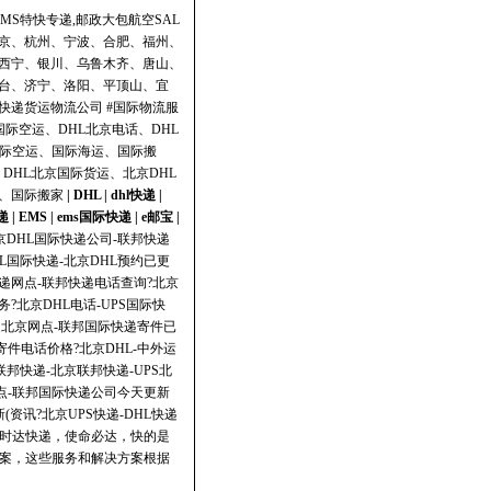
MS特快专递,邮政大包航空SAL
京、杭州、宁波、合肥、福州、
西宁、银川、乌鲁木齐、唐山、
台、济宁、洛阳、平顶山、宜
递货运物流公司 #国际物流服
际空运、DHL北京电话、DHL
国际空运、国际海运、国际搬
、DHL北京国际货运、北京DHL
、国际搬家
|
DHL
|
dhl快递
|
递
|
EMS
|
ems国际快递
|
e邮宝
|
北京DHL国际快递公司-联邦快递
HL国际快递-北京DHL预约已更
快递网点-联邦快递电话查询?北京
?北京DHL电话-UPS国际快
快递北京网点-联邦国际快递寄件已
寄件电话价格?北京DHL-中外运
联邦快递-北京联邦快递-UPS北
网点-联邦国际快递公司今天更新
(资讯?北京UPS快递-DHL快递
旨：飞时达快递，使命必达，快的是
方案，这些服务和解决方案根据