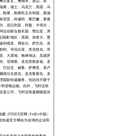
摩尔多瓦，摩纳哥，黑山，荷
瑞典，瑞士，乌克兰，英国，乌
，刚果，刚果民主共和国，塞浦
肯尼亚，科威特，黎巴嫩，莱索
尔，尼日利亚，阿曼，卡塔尔，
阿拉伯联合酋长国，赞比亚，津
定国家/地区：美国、加拿大、墨
玻利维亚、博奈尔、萨巴岛、圣
智利、哥伦比亚、库克群岛、哥
亚、大溪地、格林纳达、瓜德罗
特、尼维斯、圣克里斯多福、圣
、巴拉圭、秘鲁、萨摩亚、圣卢
属维尔京群岛、圣克鲁斯岛、圣
理国际快递服务，包括但不限于
文件和货物运输。此外，飞时达快
还是公司，飞时达快递都能提供
敦豪
|
FEDEX官网
|
FedEx中国
|
时达快递官方网站为全球的企业和