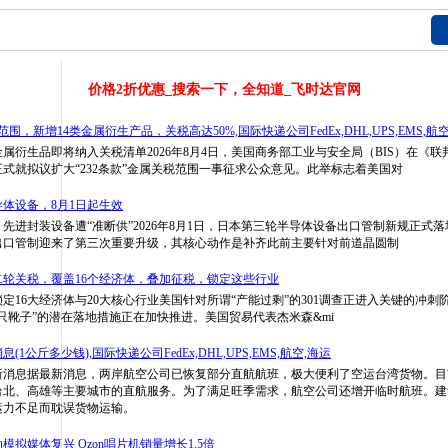
价格2折优惠_搜索一下，全知道_飞时达官网
范围，新增14类金属衍生产品，关税高达50%,国际快递公司FedEx,DHL,UPS,EMS,航
金属衍生品即将纳入关税清单2026年8月4日，美国商务部工业与安全局（BIS）在《
式就拟议扩大“232条款”金属关税范围一事征求公众意见。此举标志着美国对
体设备，8月1日起生效
先进封装设备遭“准断供”2026年8月1日，日本第三轮半导体设备出口管制新规正式
出口管制迎来了第三次重要升级，其核心动作是补齐此前主要针对前道晶圆制
轮关税，覆盖16个经济体，叠加征税，锁定这些行业
定16大经济体与20大核心行业美国针对所谓“产能过剩”的301调查正进入关键的冲刺
只靴子”的潜在落地措施正在加快推进。美国贸易代表杰米森&mi
1公斤多少钱),国际快递公司FedEx,DHL,UPS,EMS,航空,海运
新消息据最新消息，两岸航空公司已恢复部分直航航班，极大便利了空运台湾货物。目
台北、高雄等主要城市的直航服务。为了满足旺季需求，航空公司还增开临时航班。建
运力不足而耽误货物运输。
拟媒体复兴 Ozon唱片机销量增长1.5倍