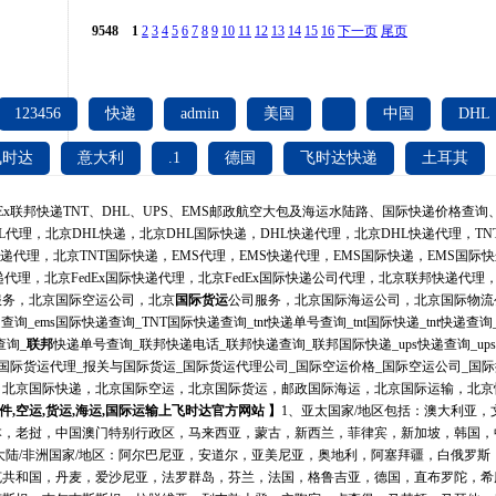
9548
1
2
3
4
5
6
7
8
9
10
11
12
13
14
15
16
下一页
尾页
123456
快递
admin
美国
中国
DHL
飞时达
意大利
.1
德国
飞时达快递
土耳其
dEx联邦快递TNT、DHL、UPS、EMS邮政航空大包及海运水陆路、
国际快递
价格查询
HL代理，北京DHL快递，北京DHL国际快递，DHL快递代理，北京DHL快递代理，TN
快递代理，北京TNT国际快递，
EMS
代理，EMS快递代理，EMS国际快递，EMS国际快递代
x快递代理，北京FedEx国际快递代理，北京FedEx国际快递公司代理，北京联邦快递代
服务，北京国际空运公司，北京
国际货运
公司服务，北京
国际海运
公司，北京国际物流
递查询_ems国际快递查询_TNT国际快递查询_tnt快递单号查询_tnt国际快递_tnt快递查询
查询_
联邦
快递单号查询_联邦快递电话_联邦快递查询_联邦
国际快递
_ups快递查询_u
_国际货运代理_报关与国际货运_国际货运代理公司_国际空运价格_国际空运公司_国
，北京国际快递，北京国际空运，北京国际货运，邮政国际海运，北京国际运输，北京
件,空运,货运,海运,国际运输上飞时达官方网站 】
1、亚太国家/地区包括：澳大利亚
本，老挝，中国澳门特别行政区，马来西亚，蒙古，新西兰，菲律宾，新加坡，韩国，
度次大陆/非洲国家/地区：阿尔巴尼亚，安道尔，亚美尼亚，奥地利，阿塞拜疆，白俄罗
克共和国，丹麦，爱沙尼亚，法罗群岛，芬兰，法国，格鲁吉亚，德国，直布罗陀，希