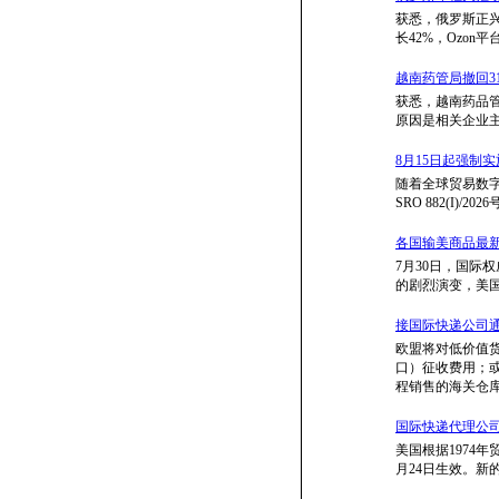
获悉，俄罗斯正兴起
长42%，Ozon平
越南药管局撤回3
获悉，越南药品管
原因是相关企业主
8月15日起强制
随着全球贸易数
SRO 882(I)
各国输美商品最新有
7月30日，国际权
的剧烈演变，美国
接国际快递公司通
欧盟将对低价值货物
口）征收费用；或&#
程销售的海关仓
国际快递代理公司
美国根据1974年
月24日生效。新