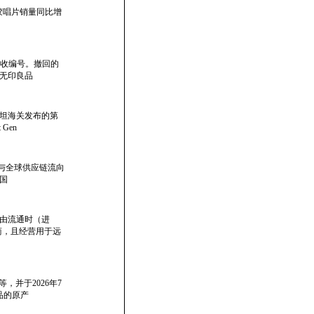
黑胶唱片销量同比增
接收编号。撤回的
、无印良品
坦海关发布的第
Gen
调整与全球供应链流向
国
自由流通时（进
贸易商，且经营用于远
，并于2026年7
品的原产