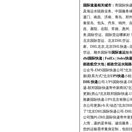
国际速递相关城市：
寄国际快递
及海运水陆路业务。中国服务
厦门、南昌、济南、青岛、郑
秦皇岛、包头、丹东、锦州、
昌、襄阳、岳阳、常德、惠州、
务,国际空运、国际货运哪家好？
北京国际货运、北京DHL空运
家。DHL北京,北京DHL快递
空运、
顺丰国际
等
国际速运
服
dhl国际快递
|
FedEx
|
fedex快
邮政航空大包
|
邮政空运水陆路
公众号-EMS国际快递公司?北京
新(联系方式?北京
UPS快递
小程
DHL快递
公司-UPS国际快递-
递-联邦国际快递寄件新商讯?北
更新(房山?北京联邦国际快递-U
敦豪国际快递-UPS北京有限公司
京公司更新(今天/动态?北京D
了?北京DHL国际快递公司-DH
公司预约-DHL国际快递寄件更
人情，递的是幸福。诚信服务，
您的运输需求量身定制，包括