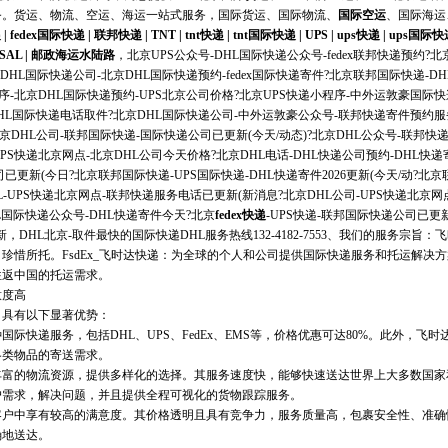
务。货运、物流、
空运
、
海运
一站式服务，国际货运、国际物流、
国际空运
、
国际海运
递
|
fedex国际快递
|
联邦快递
|
TNT
|
tnt快递
|
tnt国际快递
|
UPS
|
ups快递
|
ups国际快
SAL
|
邮政海运水陆路
，北京UPS公众号-DHL国际快递公众号-fedex联邦快递预约?
DHL国际快递公司-北京DHL国际快递预约-fedex国际快递寄件?北京联邦国际快递-D
序-北京DHL国际快递预约-UPS北京公司价格?北京UPS快递小程序-中外运敦豪国际
DHL国际快递电话取件?北京DHL国际快递公司-中外运敦豪公众号-联邦快递寄件预约服务
京DHL公司-联邦国际快递-国际快递公司已更新(今天/动态)?北京DHL公众号-联邦
PS快递北京网点-北京DHL公司今天价格?北京DHL电话-DHL快递公司预约-DHL快递
已更新(今日?北京联邦国际快递-UPS国际快递-DHL快递寄件2026更新(今天/动?北京
HL-UPS快递北京网点-联邦快递服务电话已更新(新消息?北京DHL公司-UPS快递北京
L国际快递公众号-DHL快递寄件今天?北京
fedex快递
-UPS快递-联邦国际快递公司已更新
新，DHL北京-取件最快的
国际快递
DHL服务热线132-4182-7553、我们的服务宗
珍惜所托。FsdEx_飞时达快递：为全球的个人和公司提供国际快递服务和托运解决
往返中国的托运需求。
意度高
，具有以下显著优势：
际快递服务，包括DHL、UPS、FedEx、EMS等，价格优惠可达80%。此外，飞
各类物品的寄送需求。
丰富的物流资源，提供多样化的选择。其服务速度快，能够快速送达世界上大多数国家
户需求，解决问题，并且提供全程可视化的货物跟踪服务。
客户中享有较高的满意度。其价格透明且具有竞争力，服务质量高，包裹安全性、准确
确地送达。