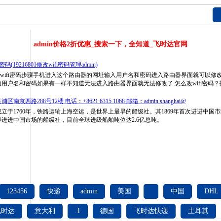
admin
价格2折优惠_搜索一下，全知道_飞时达官网
i密码(19216801修改wifi密码管理admin)
.1手机改wifi密码步骤手机进入这个路由器的网址输入用户名和密码进入路由器界面就可以修改
用户名和密码如果有一样不知道无法进入路由器界面就无法修改了 怎么改wifi密码？
京西路288号12楼 电话：+8621 6315 1068 邮箱：admin.shanghai@
立于1760年，铁路运输上海空运，是世界上最早的船级社。其1869年首次进进中国
进进中国市场的船级社，目前全球进级船舶吨位达2.6亿总吨。
123456
快递
admin
美国
中国
DHL
飞时达
意大利
.1
德国
飞时达快递
土耳其