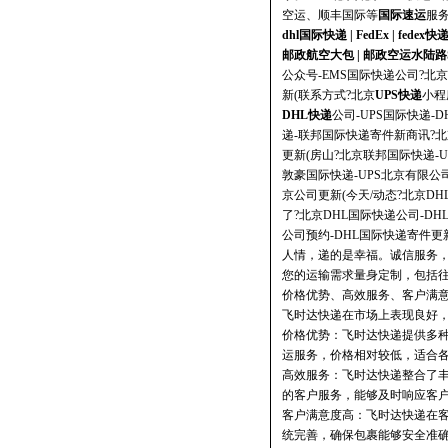
空运、
顺丰国际
等
国际速运
服
dhl国际快递
|
FedEx
|
fedex快
邮政航空大包
|
邮政空运水陆路
公众号-EMS国际快递公司?北京
新(联系方式?北京
UPS快递
小程
DHL快递
公司-UPS国际快递-
递-联邦国际快递寄件新商讯?北
更新(房山?北京联邦国际快递-U
敦豪国际快递-UPS北京有限公司
京公司更新(今天/动态?北京D
了?北京DHL国际快递公司-DH
公司预约-DHL国际快递寄件更
人情，递的是幸福。诚信服务，
您的运输需求量身定制，包括
价格优势、高效服务、客户满
飞时达快递在市场上表现良好
价格优势：飞时达快递提供多种国
运服务，价格相对较低，适合
高效服务：飞时达快递整合了
的客户服务，能够及时响应客
客户满意度高：飞时达快递在
统完善，确保包裹能够安全准