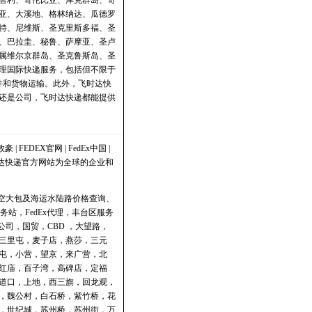
智利、哥伦比亚、库克群岛、哥
亚、大溪地、格林纳达、瓜德罗
特、尼维斯、圣克里斯多福、圣
、巴拉圭、秘鲁、萨摩亚、圣卢
属维尔京群岛、圣克鲁斯岛、圣
理国际快递服务，包括但不限于
文件和货物运输。此外，飞时达快
还是公司，飞时达快递都能提供
敦豪
|
FEDEX官网
|
FedEx中国
|
时达快递官方网站为全球的企业和
政航空大包及海运水陆路价格
查询
、
务站
，
FedEx代理
，
丰台区服务
公司
，国贸，CBD ，大望路，
三里屯，麦子店，燕莎，三元
屯，小营，望京，来广营，北
红庙，百子湾，高碑店，定福
道口，上地，西三旗，回龙观，
，魏公村，白石桥，紫竹桥，花
，世纪城，苏州桥，苏州街，万