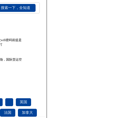
搜索一下，全知道
wifi密码前提是
打
市场，国际货运空
英国
法国
加拿大