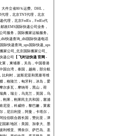
、大件立省80％运费。
DHL
，
T代理，北京TNT代理，北京
理，北京FedEx，FedEx代
理，邮政EMS国际快递公司业务，
公司服务，国际搬家运输服务。
_dhl快递查询_dhl国际快递电话
ps国际快递查询_ups国际快递_ups
际搬家公司_北京国际搬家公司_
快递公司
【 飞时达快递 官网 -
，文莱，柬埔寨，关岛，中国香港
中国台湾，泰国，越南，部分航
斯，比利时，波斯尼亚和黑塞哥维
腊，格陵兰，匈牙利，冰岛，爱
摩尔多瓦，摩纳哥，黑山，荷
瑞典，瑞士，乌克兰，英国，乌
，刚果，刚果民主共和国，塞浦
肯尼亚，科威特，黎巴嫩，莱索
尔，尼日利亚，阿曼，卡塔尔，
阿拉伯联合酋长国，赞比亚，津
定国家/地区：美国、加拿大、墨
玻利维亚、博奈尔、萨巴岛、圣