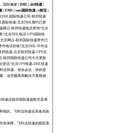
、国际搬家
|
DHL
|
dhl快递
|
递
|
EMS
|
ems国际快递
|
e邮宝
|
北京DHL国际快递公司-联邦快递
HL国际快递-北京DHL预约已更
快递网点-联邦快递电话查询?北京
?北京DHL电话-UPS国际快
快递北京网点-联邦国际快递寄件已
寄件电话价格?北京DHL-中外运
联邦快递-北京联邦快递-UPS北
网点-联邦国际快递公司今天更新
(资讯?北京UPS快递-DHL快递
旨：飞时达快递，使命必达，快的是
方案，这些服务和解决方案根据
时达快递还提供国际速递航空及海
和地区。飞时达快递还具备高效
性有保障。飞时达快递的跟踪系