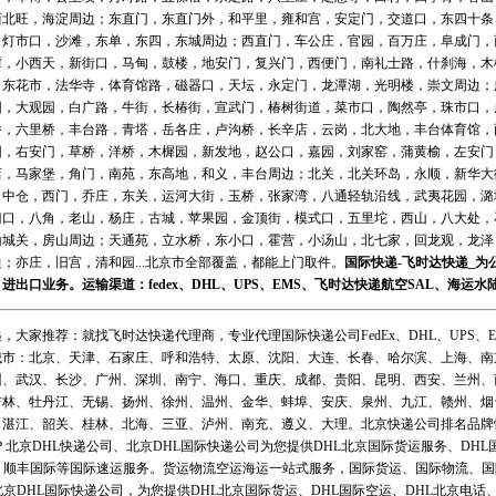
西北旺，海淀周边；东直门，东直门外，和平里，雍和宫，安定门，交道口，东四十条
，灯市口，沙滩，东单，东四，东城周边；西直门，车公庄，官园，百万庄，阜成门，
潭，小西天，新街口，马甸，鼓楼，地安门，复兴门，西便门，南礼士路，什刹海，木
，东花市，法华寺，体育馆路，磁器口，天坛，永定门，龙潭湖，光明楼，崇文周边；
园，大观园，白广路，牛街，长椿街，宣武门，椿树街道，菜市口，陶然亭，珠市口，
桥，六里桥，丰台路，青塔，岳各庄，卢沟桥，长辛店，云岗，北大地，丰台体育馆，
园，右安门，草桥，洋桥，木樨园，新发地，赵公口，嘉园，刘家窑，蒲黄榆，左安门
店，马家堡，角门，南苑，东高地，和义，丰台周边；北关，北关环岛，永顺，新华大
，中仓，西门，乔庄，东关，运河大街，玉桥，张家湾，八通轻轨沿线，武夷花园，潞
门口，八角，老山，杨庄，古城，苹果园，金顶街，模式口，五里坨，西山，八大处，
山城关，房山周边；天通苑，立水桥，东小口，霍营，小汤山，北七家，回龙观，龙泽
；亦庄，旧宫，清和园...北京市全部覆盖，都能上门取件。
国际快递
-
飞时达
快递_为
、进出口业务。运输渠道：
fedex
、
DHL
、
UPS
、
EMS
、
飞时达快递
航空
SAL、
海运
水
，大家推荐：就找飞时达快递代理商，专业代理国际快递公司FedEx、DHL、UPS、E
城市：北京、天津、石家庄、呼和浩特、太原、沈阳、大连、长春、哈尔滨、上海、南
州、武汉、长沙、广州、深圳、南宁、海口、重庆、成都、贵阳、昆明、西安、兰州、
吉林、牡丹江、无锡、扬州、徐州、温州、金华、蚌埠、安庆、泉州、九江、赣州、烟
湛江、韶关、桂林、北海、三亚、泸州、南充、遵义、大理。北京快递公司排名品牌快
北京DHL快递公司、北京DHL国际快递公司为您提供DHL北京国际货运服务、DHL国
、顺丰国际等国际速运服务。货运物流空运海运一站式服务，国际货运、国际物流、
--北京DHL国际快递公司，为您提供DHL北京国际货运、DHL国际空运、DHL北京电话