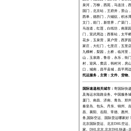
泉河，万柳，西苑，马连洼，
国门，北京站，王府井，景山
西单，德胜门，六铺炕，积水
文门，前门，新世界，广渠门
马连道，红莲，白纸坊，南菜
门，宣武周边；西客站，太平
花乡，玉泉营，菜户营，西罗
家庄，大红门，七里庄，五里
九棵树，梨园，土桥，临河里
山，玉泉路，鲁谷，永乐，衙
村，迎风，窦店，韩村河，房
口，城南，昌平县城，昌平周边
托运
服务，主营：文件、货物
国际速递相关城市：
寄国际快递
及海运水陆路业务。中国服务
厦门、南昌、济南、青岛、郑
秦皇岛、包头、丹东、锦州、
昌、襄阳、岳阳、常德、惠州、
务,国际空运、国际货运哪家好？
北京国际货运、北京DHL空运
家。DHL北京,北京DHL快递