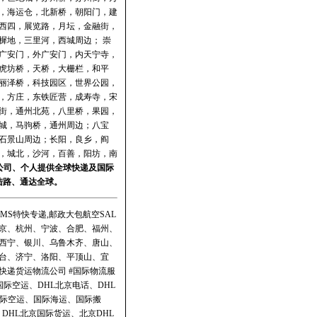
，海运仓，北新桥，朝阳门，建
西四，展览路，月坛，金融街，
樨地，三里河，西城周边； 崇
广安门，外广安门，内天宁寺，
虎坊桥，天桥，大栅栏，和平
丽泽桥，科技园区，世界公园，
，方庄，东铁匠营，成寿寺，宋
街，通州北苑，八里桥，果园，
城，马驹桥，通州周边；八宝
石景山周边；长阳，良乡，阎
，城北，沙河，百善，阳坊，南
公司、个人提供全球快递及
国际
陆路、通达全球。
MS特快专递,邮政大包航空SAL
京、杭州、宁波、合肥、福州、
西宁、银川、乌鲁木齐、唐山、
台、济宁、洛阳、平顶山、宜
递货运物流公司 #国际物流服
际空运、DHL北京电话、DHL
国际空运、国际海运、国际搬
、DHL北京国际货运、北京DHL