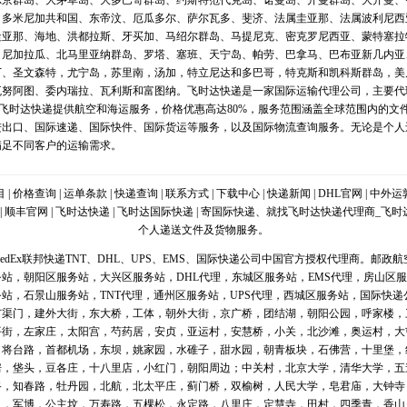
尔京群岛、大茅草岛、大多巴哥群岛、约斯特范代克岛、诺曼岛、开曼群岛、大开曼、
、多米尼加共和国、东帝汶、厄瓜多尔、萨尔瓦多、斐济、法属圭亚那、法属波利尼西
圭亚那、海地、洪都拉斯、牙买加、马绍尔群岛、马提尼克、密克罗尼西亚、蒙特塞拉
、尼加拉瓜、北马里亚纳群岛、罗塔、塞班、天宁岛、帕劳、巴拿马、巴布亚新几内亚
丁、圣文森特，尤宁岛，苏里南，汤加，特立尼达和多巴哥，特克斯和凯科斯群岛，美
瓦努阿图、委内瑞拉、瓦利斯和富图纳。飞时达快递是一家国际运输代理公司，主要代
PS等。飞时达快递提供航空和海运服务，价格优惠高达80%，服务范围涵盖全球范围内的
进出口、国际速递、国际快件、国际货运等服务，以及国际物流查询服务。无论是个人
满足不同客户的运输需求。
目
|
价格查询
|
运单条款
|
快递查询
|
联系方式
|
下载中心
|
快递新闻
|
DHL官网
|
中外运
|
顺丰官网
|
飞时达快递
|
飞时达国际快递
| 寄国际快递、就找飞时达快递代理商_飞
个人递送文件及货物服务。
FedEx联邦快递TNT、DHL、UPS、EMS、国际快递公司中国官方授权代理商。邮
务站
，
朝阳区服务站
，
大兴区服务站
，
DHL代理
，
东城区服务站
，
EMS代理
，
房山区服
务站
，
石景山服务站
，
TNT代理
，
通州区服务站
，
UPS代理
，
西城区服务站
，
国际快递
广渠门，建外大街，东大桥，工体，朝外大街，京广桥，团结湖，朝阳公园，呼家楼，
平街，左家庄，太阳宫，芍药居，安贞，亚运村，安慧桥，小关，北沙滩，奥运村，大
，将台路，首都机场，东坝，姚家园，水碓子，甜水园，朝青板块，石佛营，十里堡，
房，垡头，豆各庄，十八里店，小红门，朝阳周边；中关村，北京大学，清华大学，五
路，知春路，牡丹园，北航，北太平庄，蓟门桥，双榆树，人民大学，皂君庙，大钟寺
口，军博，公主坟，万寿路，五棵松，永定路，八里庄，定慧寺，田村，四季青，香山