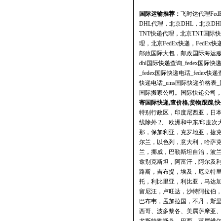
国际运输推荐：
飞时达
代理Fe
DHL代理，北京DHL，北京D
TNT快递代理，北京TNT国际
理，北京FedEx快递，FedE
邮政国际大包，邮政国际海运
dhl国际快递查询_fedex国际快
_fedex国际快递电话_fedex快递
快递电话_ems国际快递价格表
国际搬家公司。国际快递公司
寄国际快递,查价格,货物跟踪,快
特别行政区，印度尼西亚，日
线除外 2、 欧洲和中东/印
那，保加利亚，克罗地亚，捷
尔兰，以色列，意大利，哈萨
兰，挪威，巴勒斯坦自治，波
兹别克斯坦，阿富汗，阿尔及
路斯，吉布提，埃及，厄立特
托，利比里亚，利比亚，马达
留尼汪，卢旺达，沙特阿拉伯
巴布韦，孟加拉国，不丹，斯里
西哥、波多黎各、美属萨摩亚