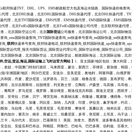
dEx联邦快递TNT、DHL、UPS、EMS邮政航空大包及海运水陆路、
国际快递
价格查询
HL代理，北京DHL快递，北京DHL国际快递，DHL快递代理，北京DHL快递代理，TN
快递代理，北京TNT国际快递，
EMS
代理，EMS快递代理，EMS国际快递，EMS国际快递代
x快递代理，北京FedEx国际快递代理，北京FedEx国际快递公司代理，北京联邦快递代
服务，北京国际空运公司，北京
国际货运
公司服务，北京
国际海运
公司，北京国际物流
递查询_ems国际快递查询_TNT国际快递查询_tnt快递单号查询_tnt国际快递_tnt快递查询
查询_
联邦
快递单号查询_联邦快递电话_联邦快递查询_联邦
国际快递
_ups快递查询_u
_国际货运代理_报关与国际货运_国际货运代理公司_国际空运价格_国际空运公司_国
，北京国际快递，北京国际空运，北京国际货运，邮政国际海运，北京国际运输，北京
件,空运,货运,海运,国际运输上飞时达官方网站 】
1、亚太国家/地区包括：澳大利亚
本，老挝，中国澳门特别行政区，马来西亚，蒙古，新西兰，菲律宾，新加坡，韩国，
度次大陆/非洲国家/地区：阿尔巴尼亚，安道尔，亚美尼亚，奥地利，阿塞拜疆，白俄罗
克共和国，丹麦，爱沙尼亚，法罗群岛，芬兰，法国，格鲁吉亚，德国，直布罗陀，希
克斯坦，吉尔吉斯斯坦，拉脱维亚，列支敦士登，立陶宛，卢森堡，马其顿，马耳他，
兰，葡萄牙，罗马尼亚，俄罗斯，塞尔维亚，斯洛伐克共和国，斯洛文尼亚，西班牙，
利亚，安哥拉，巴林，贝宁，博茨瓦纳，布基纳法索，布隆迪，喀麦隆，佛得角，乍得
里亚，埃塞俄比亚，加蓬，冈比亚，加纳，几内亚，印度，伊拉克，象牙海岸，约旦，
加斯加，马拉维，马里，毛里塔尼亚，毛里求斯，摩洛哥，莫桑比克，纳米比亚，尼日
，塞内加尔，塞舌尔，南非，斯威士兰，坦桑尼亚，多哥，突尼斯，土耳其，乌干达，
兰卡，马尔代夫，尼泊尔，巴基斯坦 3、美国、加拿大、墨西哥、波多黎各及其他特
、安圭拉、安提瓜和巴布达、阿根廷、阿鲁巴、巴哈马、巴巴多斯、伯利兹、百慕大、