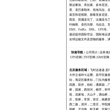
尤斯特歇斯岛、巴西、英属维
斯达黎加、库拉索、多米尼克
普、圣巴泰勒米、危地马拉、
基茨和尼维斯、新喀里多尼亚
西亚、荷属圣马丁、法属圣马
约翰斯、圣托马斯、乌拉圭、
EMS、FedEx、DHL、U
递还提供国际空运、国际海运
全球运输文件及货物的服务，
快速导航：
公司简介
|
业务项
UPS官网
|
TNT官网
|
EMS官网
北京服务区域：
飞时达速递
是
大件立省80％运费。
昌平区服
站
，
海淀区服务站
，
门头沟服
四惠，双井，劲松，潘家园，
桥，国展，西坝河，柳芳，和
苑，花家地，大山子，酒仙桥
庄，双桥，常营，管庄，南磨
西二旗，清河，二里庄，学院
园桥，北洼路，航天桥，甘家