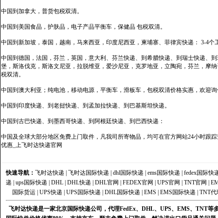
中国到加拿大，普货包税双清。
中国到美国食品，护肤品，电子产品平衡车，保健品 包税双清。
中国到新加坡，泰国，越南，马来西亚，印度尼西亚，柬埔寨、菲律宾快递： 3-4个
中国到德国，法国，芬兰，英国，意大利、芬兰快递、到希腊快递、到瑞士快递、到
堡，斯洛伐克，斯洛文尼亚，拉脱维亚，爱沙尼亚，克罗地亚，立陶宛，芬兰，摩纳
税双清。
中国到澳大利亚；纯电池，移动电源，平衡车，滑板车，包税双清价格实惠，欢迎询
中国到印度快递、到老挝快递、到孟加拉快递、到巴基斯坦快递。
中国到古巴快递、到墨西哥快递、到阿根廷快递、到巴西快递：
中国及全球大部分地区免费上门取件，凡我司所寄物品，均可在官方网站24小时跟踪查
优惠_上飞时达快递官网
快速导航：
飞时达快递
|
飞时达国际快递
|
dhl国际快递
|
ems国际快递
|
fedex国际快
递
|
ups国际快递
|
DHL
|
DHL快递
|
DHL官网
|
FEDEX官网
|
UPS官网
|
TNT官网
|
E
国际货运
|
UPS快递
|
UPS国际快递
|
DHL国际快递
|
EMS
|
EMS国际快递
|
TNT代
飞时达快递是一家北京国际快递公司，代理FedEx、DHL、UPS、EMS、TN