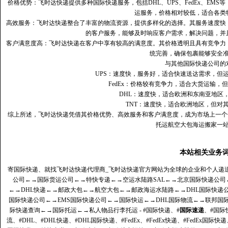
价格优势：飞时达快递提供多种国际快递服务，包括DHL、UPS、FedEx、EM
运服务，价格相对较低，适合各类
高效服务：飞时达快递整合了丰富的物流资源，提供多样化的选择。其服务速度快
的客户服务，能够及时响应客户需求，解决问题，并
客户满意度高‌：飞时达快递在客户中享有较高的满意度。其价格透明且具有竞争
统完善，确保包裹能够安全
与其他国际快递公司的
UPS：速度快，服务好，适合快速送达需求，但
FedEx：价格较有竞争力，适合大货运输，
DHL：速度快，适合欧洲和东南亚地区
TNT：速度快，适合欧洲地区，但对
综上所述，飞时达快递凭借其价格优势、高效服务和客户满意度，成为市场上一个
托运航空大包海运搬家一
本站相关业务
寄国际快递、就找飞时达快递代理商_飞时达快递官方网站为全球的企业和个人递
公司
←→
国际货运公司
←→
特快专递
←→
空运水陆路SAL
←→
北京国际快递公司
←→
DHL快递
←→
邮政大包
←→
航空大包
←→
邮政海运水陆路
←→
DHL国际快递
国际快递公司
←→
EMS国际快递公司
←→
国际快运
←→
DHL国际物流
←→
联邦国
际快递查询
←→
国际托运
←→
私人物品行李托运
- #国际快递、#
国际速递
、#国际
流、#DHL、#DHL快递、#DHL国际快递、#FedEx、#FedEx快递、#FedEx国际快