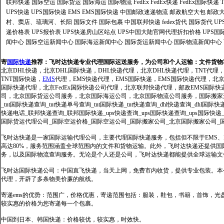
联邦快递
国际空运
国际货运
国际海运
国际物流
FedEx
FedEx快递
FedEx国际快递
UPS快递
UPS国际快递
EMS
EMS国际快递
中国邮政速递物流
邮政航空大包
邮政大
村、窦店、琉璃河、长阳
国际文件
国际包裹
中国联邦快递
fedex货代
国际货代
U
递价格表
UPS报价表
UPS快递房山区站点
UPS中国大陆官网代理折扣价格
UPS国
闻中心
国际空运新闻中心
国际海运新闻中心
国际货运新闻中心
国际物流新闻中心
寄
国际快递
推荐：
飞时达快递专业代理国际运送服务，为公司和个人运输：文件货物
北京DHL快递，北京DHL国际快递，DHL快递代理，北京DHL快递代理，TNT代理
TNT国际快递，
EMS
代理，EMS快递代理，EMS国际快递，EMS国际快递代理，北京FedE
国际快递代理，北京FedEx国际快递公司代理，北京联邦快递代理，邮政EMS国际
司，北京国际货运公司服务，北京国际海运公司，北京国际物流公司服务，国际搬家运输服务
_tnt国际快递查询_tnt快递单号查询_tnt国际快递_tnt快递查询_dhl快递查询_dhl国
快递电话_联邦快递查询_联邦国际快递_ups快递查询_ups国际快递查询_ups国际快递
国际货运代理公司_国际空运价格_国际空运公司_国际搬家公司_北京国际搬家公司_
飞时达快递是一家国际运输代理公司，主要代理国际快递服务，包括但不限于EMS、Fe
高达80%，服务范围涵盖全球范围内的文件和货物运输。此外，飞时达快递还提供
务，以及国际物流查询服务。无论是个人还是公司，飞时达快递都能提供全球运输文
飞时达国际快递公司：中国直飞快递，当天上网，免费市内收货，提供专业包装。本
代理，开辟了多条物美价廉的航线。
寄递ems的优势：范围广，价格优惠，寄递范围包括：服装，鞋包，书籍，首饰，
较实惠的价格为您寄递每一个包裹。
中国到日本、韩国快递：价格较优，较实惠，时效快。