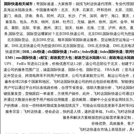
国际快递
相关城市：
寄国际速递，大家推荐：就找飞时达快递代理商，专业代理国际快递
及海运水陆路业务。中国服务城市：北京、天津、石家庄、呼和浩特、太原、沈阳
厦门、南昌、济南、青岛、郑州、武汉、长沙、广州、深圳、南宁、海口、重庆、
秦皇岛、包头、丹东、锦州、吉林、牡丹江、无锡、扬州、徐州、温州、金华、
昌、襄阳、岳阳、常德、惠州、湛江、韶关、桂林、北海、三亚、泸州、南充、遵
务,国际空运、国际货运哪家好？北京DHL快递公司、北京DHL国际快递公司为您提
北京国际货运、北京DHL空运、顺丰国际等国际速运服务。货运物流空运海运
家。DHL北京快递公司为您提供DHL北京国际货运、DHL北京快递、DHL北京电
快递官网
|
DHL
|
dhl快递
|
dhl国际快递
|
FedEx
|
fedex快递
|
fedex国际快递
|
联邦
EMS
|
ems国际快递
|
e邮宝
|
邮政航空大包
|
邮政空运水陆路SAL
|
邮政海运水陆
UPS 、 FedEx 等进出口业务，价格优惠可达1-2折，该公司总部位于北京，创
递公司的服务范围广泛，涵盖国际快递、国际小包、国际空运、 FBA头程 （ 亚
足外贸企业、跨境电商等不同用户的需求。公司与多家航空公司、船运公司合作，
遍布全球220多个国家和地区。飞时达国际快递公司的特点包括价格透明、智能
用户可以通过平台对比各线路价格，合理节省资金。借助大数据分析，飞时达国际
键批量发货，货物跟踪一单速查，方便用户操作。此外，飞时达国际快递公司通过
并通过大数据分析授予用户相应信用额度，提供账期，缓解中小企业资金周转压力
户的青睐，但在一些特殊时期或复杂物流情况下，可能会出现信息更新不及时等问
服务宗旨：飞时达快递，使命必达，快的是人情，递的是幸福。FsdEx_飞时达
服务和解决方案根据您的运输需求量身定制
价格优势、高效服务、客
飞时达快递在市场上表现良好，具