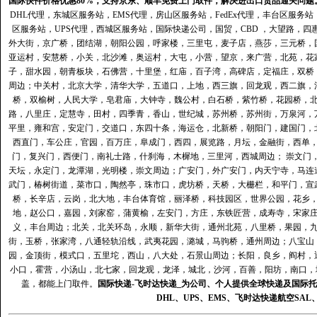
国际快件价格优惠80%，支持京东、顺丰免费上门取件，解决进出口货品通关问题
DHL代理
，
东城区服务站
，
EMS代理
，
房山区服务站
，
FedEx代理
，
丰台区服务站
区服务站
，
UPS代理
，
西城区服务站
，
国际快递公司
，国贸，CBD ，大望路，
外大街，京广桥，团结湖，朝阳公园，呼家楼，三里屯，麦子店，燕莎，三元桥，
亚运村，安慧桥，小关，北沙滩，奥运村，大屯，小营，望京，来广营，北苑，花
子，甜水园，朝青板块，石佛营，十里堡，红庙，百子湾，高碑店，定福庄，双桥
周边；中关村，北京大学，清华大学，五道口，上地，西三旗，回龙观，西二旗，
桥，双榆树，人民大学，皂君庙，大钟寺，魏公村，白石桥，紫竹桥，花园桥，
路，八里庄，定慧寺，田村，四季青，香山，世纪城，苏州桥，苏州街，万泉河，
平里，雍和宫，安定门，交道口，东四十条，海运仓，北新桥，朝阳门，建国门，
西直门，车公庄，官园，百万庄，阜成门，西四，展览路，月坛，金融街，西单
门，复兴门，西便门，南礼士路，什刹海，木樨地，三里河，西城周边； 崇文门
天坛，永定门，龙潭湖，光明楼，崇文周边；广安门，外广安门，内天宁寺，马连
武门，椿树街道，菜市口，陶然亭，珠市口，虎坊桥，天桥，大栅栏，和平门，宣
桥，长辛店，云岗，北大地，丰台体育馆，丽泽桥，科技园区，世界公园，花乡
地，赵公口，嘉园，刘家窑，蒲黄榆，左安门，方庄，东铁匠营，成寿寺，宋家
义，丰台周边；北关，北关环岛，永顺，新华大街，通州北苑，八里桥，果园，
街，玉桥，张家湾，八通轻轨沿线，武夷花园，潞城，马驹桥，通州周边；八宝山
园，金顶街，模式口，五里坨，西山，八大处，石景山周边；长阳，良乡，阎村，
小口，霍营，小汤山，北七家，回龙观，龙泽，城北，沙河，百善，阳坊，南口，城
盖，都能上门取件。
国际快递
-
飞时达
快递_为公司、个人提供全球快递及
国际托
DHL
、
UPS
、
EMS
、
飞时达快递
航空
SAL