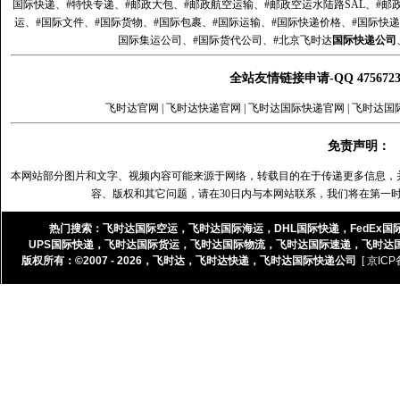
国际快递、#特快专递、#邮政大包、#邮政航空运输、#邮政空运水陆路SAL、#邮政
运、#国际文件、#国际货物、#国际包裹、#国际运输、#国际快递价格、#国际快递
国际集运公司、#国际货代公司、#北京飞时达
国际快递公司
全站友情链接申请-QQ 47567
飞时达官网
|
飞时达快递官网
|
飞时达国际快递官网
|
飞时达国
免责声明：
本网站部分图片和文字、视频内容可能来源于网络，转载目的在于传递更多信息，
容、版权和其它问题，请在30日内与本网站联系，我们将在第一
热门搜索：
飞时达国际空运
，
飞时达国际海运
，
DHL国际快递
，
FedEx国
UPS国际快递
，
飞时达国际货运
，
飞时达国际物流
，
飞时达国际速递
，
飞时达
版权所有：©2007 - 2026，
飞时达
，
飞时达快递
，
飞时达国际快递公司
[ 京ICP