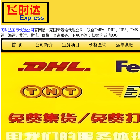
飞时达国际快递公司
官网是一家国际运输代理公司，联合FedEx、DHL、UPS、EM
运、海运、货运、物流、价格、查询服务。下单/咨询：扫微信 或 加QQ
首 页
公司简介
业务项目
价格查询
运单条款