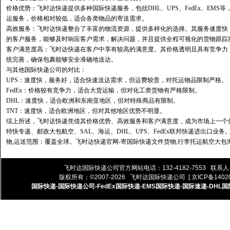
价格优势：飞时达快递提供多种国际快递服务，包括DHL、UPS、FedEx、EM
运服务，价格相对较低，适合各类物品的寄送需求。
高效服务：飞时达快递整合了丰富的物流资源，提供多样化的选择。其服务速度快
的客户服务，能够及时响应客户需求，解决问题，并且提供全程可视化的货物跟踪
客户满意度高：飞时达快递在客户中享有较高的满意度。其价格透明且具有竞争力
统完善，确保包裹能够安全准确地送达。
与其他国际快递公司的对比：
UPS：速度快，服务好，适合快速送达需求，但运费较贵，对托运物品限制严格。
FedEx：价格较有竞争力，适合大货运输，但对化工类货物有严格限制。
DHL：速度快，适合欧洲和东南亚地区，但对特殊商品有限制。
TNT：速度快，适合欧洲地区，但对其他地区优势不明显。
综上所述，飞时达快递凭借其价格优势、高效服务和客户满意度，成为市场上一个
特快专递、邮政大包航空、SAL、海运、DHL、UPS、FedEx联邦快递进出口
物,运送范围：覆盖全球。飞时达快递官网-寄国际快递文件货物,行李托运航空大包
飞时达国际快递公司
官方网站电话：132-4182-7553 联系
版权所有：©2007-2026
飞时达国际快递公司
[ 京ICP备14020
国际快递
-
国际快递公司
-
FedEx国际快递
-
EMS国际快递
-
国际速递
-
DHL