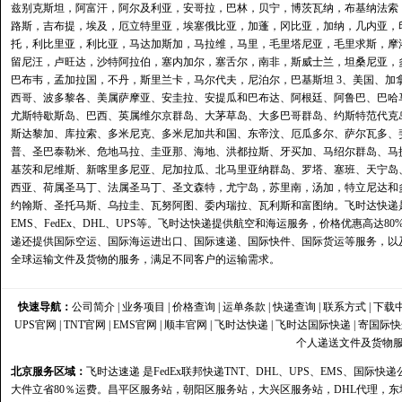
兹别克斯坦，阿富汗，阿尔及利亚，安哥拉，巴林，贝宁，博茨瓦纳，布基纳法索
路斯，吉布提，埃及，厄立特里亚，埃塞俄比亚，加蓬，冈比亚，加纳，几内亚，
托，利比里亚，利比亚，马达加斯加，马拉维，马里，毛里塔尼亚，毛里求斯，摩
留尼汪，卢旺达，沙特阿拉伯，塞内加尔，塞舌尔，南非，斯威士兰，坦桑尼亚，
巴布韦，孟加拉国，不丹，斯里兰卡，马尔代夫，尼泊尔，巴基斯坦 3、美国、加
西哥、波多黎各、美属萨摩亚、安圭拉、安提瓜和巴布达、阿根廷、阿鲁巴、巴哈
尤斯特歇斯岛、巴西、英属维尔京群岛、大茅草岛、大多巴哥群岛、约斯特范代克
斯达黎加、库拉索、多米尼克、多米尼加共和国、东帝汶、厄瓜多尔、萨尔瓦多、
普、圣巴泰勒米、危地马拉、圭亚那、海地、洪都拉斯、牙买加、马绍尔群岛、马
基茨和尼维斯、新喀里多尼亚、尼加拉瓜、北马里亚纳群岛、罗塔、塞班、天宁岛
西亚、荷属圣马丁、法属圣马丁、圣文森特，尤宁岛，苏里南，汤加，特立尼达和
约翰斯、圣托马斯、乌拉圭、瓦努阿图、委内瑞拉、瓦利斯和富图纳。飞时达快递
EMS、FedEx、DHL、UPS等。飞时达快递提供航空和海运服务，价格优惠高
递还提供国际空运、国际海运进出口、国际速递、国际快件、国际货运等服务，以
全球运输文件及货物的服务，满足不同客户的运输需求。
快速导航：
公司简介
|
业务项目
|
价格查询
|
运单条款
|
快递查询
|
联系方式
|
下载
UPS官网
|
TNT官网
|
EMS官网
|
顺丰官网
|
飞时达快递
|
飞时达国际快递
| 寄国际
个人递送文件及货物
北京服务区域：
飞时达速递
是FedEx联邦快递TNT、DHL、UPS、EMS、国
大件立省80％运费。
昌平区服务站
，
朝阳区服务站
，
大兴区服务站
，
DHL代理
，
东