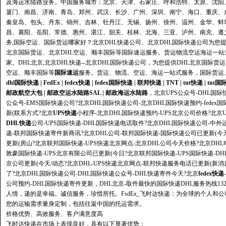
及海运水陆路业务。中国服务城市：北京、天津、石家庄、呼和浩特、太原、沈阳
厦门、南昌、济南、青岛、郑州、武汉、长沙、广州、深圳、南宁、海口、重庆、
秦皇岛、包头、丹东、锦州、吉林、牡丹江、无锡、扬州、徐州、温州、金华、蚌
昌、襄阳、岳阳、常德、惠州、湛江、韶关、桂林、北海、三亚、泸州、南充、遵义
务,国际空运、国际货运哪家好？北京DHL快递公司、北京DHL国际快递公司为您提
北京国际货运、北京DHL空运、顺丰国际等国际速运服务。货运物流空运海运一
家。DHL北京,北京DHL快递--北京DHL国际快递公司，为您提供DHL北京国际货
空运、
顺丰国际
等
国际速运
服务。货运、物流、
空运
、
海运
一站式服务，国际货运
dhl国际快递
|
FedEx
|
fedex快递
|
fedex国际快递
|
联邦快递
|
TNT
|
tnt快递
|
tnt国
邮政航空大包
|
邮政空运水陆路SAL
|
邮政海运水陆路
，北京UPS公众号-DHL国际
公众号-EMS国际快递公司?北京DHL国际快递公司-北京DHL国际快递预约-fedex
新(联系方式?北京
UPS快递
小程序-北京DHL国际快递预约-UPS北京公司价格?北
DHL快递
公司-UPS国际快递-DHL国际快递电话取件?北京DHL国际快递公司-中外
递-联邦国际快递寄件新商讯?北京DHL公司-联邦国际快递-国际快递公司已更新(今天
更新(房山?北京联邦国际快递-UPS快递北京网点-北京DHL公司今天价格?北京DHL
敦豪国际快递-UPS北京有限公司已更新(今日?北京联邦国际快递-UPS国际快递-DHL
京公司更新(今天/动态?北京DHL-UPS快递北京网点-联邦快递服务电话已更新(新
了?北京DHL国际快递公司-DHL国际快递公众号-DHL快递寄件今天?北京
fedex快递
公司预约-DHL国际快递寄件更新，DHL北京-取件最快的
国际快递
DHL服务热线13
人情，递的是幸福。诚信服务，珍惜所托。FsdEx_飞时达快递：为全球的个人
您的运输需求量身定制，包括往返中国的托运需求。
价格优势、高效服务、客户满意度高
飞时达快递在市场上表现良好，具有以下显著优势：