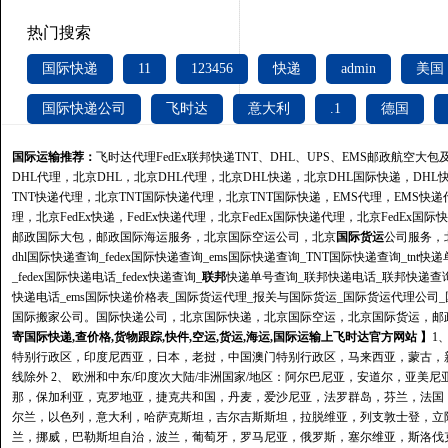
热门搜索
国际快递
11
123456
快递
admin
美国
国际快递公司
飞时达
意大利
.1
德国
国际运输推荐：
飞时达
代理FedEx联邦快递TNT、DHL、UPS、EMS邮政航空大
DHL代理，北京DHL，北京DHL代理，北京DHL快递，北京DHL国际快递，DHL
TNT快递代理，北京TNT国际快递代理，北京TNT国际快递，
EMS
代理，EMS快递代
理，北京FedEx快递，FedEx快递代理，北京FedEx国际快递代理，北京FedE
邮政国际大包，邮政国际海运服务，北京国际空运公司，北京
国际货运
公司服务，
dhl国际快递查询_fedex国际快递查询_ems国际快递查询_TNT国际快递查询_tnt快递
_fedex国际快递电话_fedex快递查询_
联邦
快递单号查询_联邦快递电话_联邦快递查
快递电话_ems国际快递价格表_国际货运代理_报关与国际货运_国际货运代理公司
国际搬家公司。国际快递公司，北京国际快递，北京国际空运，北京国际货运，邮
寄国际快递,查价格,货物跟踪,快件,空运,货运,海运,国际运输上飞时达官方网站 】
1
特别行政区，印度尼西亚，日本，老挝，中国澳门特别行政区，马来西亚，蒙古，
线除外 2、 欧洲和中东/印度次大陆/非洲国家/地区：阿尔巴尼亚，安道尔，亚
那，保加利亚，克罗地亚，捷克共和国，丹麦，爱沙尼亚，法罗群岛，芬兰，法国
尔兰，以色列，意大利，哈萨克斯坦，吉尔吉斯斯坦，拉脱维亚，列支敦士登，立
兰，挪威，巴勒斯坦自治，波兰，葡萄牙，罗马尼亚，俄罗斯，塞尔维亚，斯洛伐