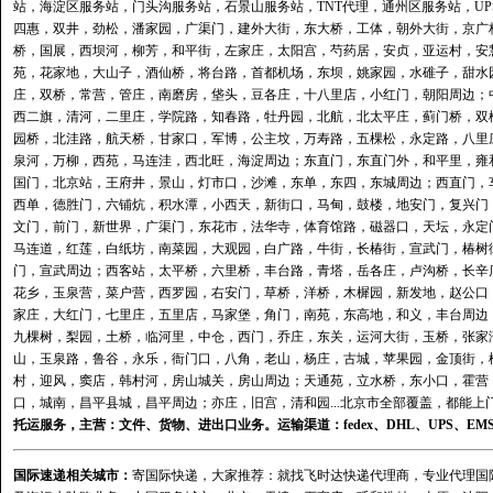
站
，
海淀区服务站
，
门头沟服务站
，
石景山服务站
，
TNT代理
，
通州区服务站
，
U
四惠，双井，劲松，潘家园，广渠门，建外大街，东大桥，工体，朝外大街，京广
桥，国展，西坝河，柳芳，和平街，左家庄，太阳宫，芍药居，安贞，亚运村，安
苑，花家地，大山子，酒仙桥，将台路，首都机场，东坝，姚家园，水碓子，甜水
庄，双桥，常营，管庄，南磨房，垡头，豆各庄，十八里店，小红门，朝阳周边；
西二旗，清河，二里庄，学院路，知春路，牡丹园，北航，北太平庄，蓟门桥，双
园桥，北洼路，航天桥，甘家口，军博，公主坟，万寿路，五棵松，永定路，八里
泉河，万柳，西苑，马连洼，西北旺，海淀周边；东直门，东直门外，和平里，雍
国门，北京站，王府井，景山，灯市口，沙滩，东单，东四，东城周边；西直门，
西单，德胜门，六铺炕，积水潭，小西天，新街口，马甸，鼓楼，地安门，复兴门
文门，前门，新世界，广渠门，东花市，法华寺，体育馆路，磁器口，天坛，永定
马连道，红莲，白纸坊，南菜园，大观园，白广路，牛街，长椿街，宣武门，椿树
门，宣武周边；西客站，太平桥，六里桥，丰台路，青塔，岳各庄，卢沟桥，长辛
花乡，玉泉营，菜户营，西罗园，右安门，草桥，洋桥，木樨园，新发地，赵公口
家庄，大红门，七里庄，五里店，马家堡，角门，南苑，东高地，和义，丰台周边
九棵树，梨园，土桥，临河里，中仓，西门，乔庄，东关，运河大街，玉桥，张家
山，玉泉路，鲁谷，永乐，衙门口，八角，老山，杨庄，古城，苹果园，金顶街，
村，迎风，窦店，韩村河，房山城关，房山周边；天通苑，立水桥，东小口，霍营
口，城南，昌平县城，昌平周边；亦庄，旧宫，清和园...北京市全部覆盖，都能上
托运
服务，主营：文件、货物、进出口业务。运输渠道：
fedex
、
DHL
、
UPS
、
EM
国际速递相关城市：
寄国际快递，大家推荐：就找飞时达快递代理商，专业代理国际快递