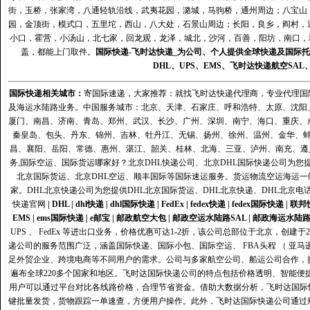
街，玉桥，张家湾，八通轻轨沿线，武夷花园，潞城，马驹桥，通州周边；八宝山
园，金顶街，模式口，五里坨，西山，八大处，石景山周边；长阳，良乡，阎村，
小口，霍营，小汤山，北七家，回龙观，龙泽，城北，沙河，百善，阳坊，南口，城
盖，都能上门取件。
国际快递
-
飞时达
快递_为公司、个人提供全球快递及
国际托
DHL
、
UPS
、
EMS
、
飞时达快递
航空
SAL
国际快递
相关城市：
寄国际速递，大家推荐：就找飞时达快递代理商，专业代理国际快递
及海运水陆路业务。中国服务城市：北京、天津、石家庄、呼和浩特、太原、沈阳
厦门、南昌、济南、青岛、郑州、武汉、长沙、广州、深圳、南宁、海口、重庆、
秦皇岛、包头、丹东、锦州、吉林、牡丹江、无锡、扬州、徐州、温州、金华、
昌、襄阳、岳阳、常德、惠州、湛江、韶关、桂林、北海、三亚、泸州、南充、遵
务,国际空运、国际货运哪家好？北京DHL快递公司、北京DHL国际快递公司为您提
北京国际货运、北京DHL空运、顺丰国际等国际速运服务。货运物流空运海运
家。DHL北京快递公司为您提供DHL北京国际货运、DHL北京快递、DHL北京电
快递官网
|
DHL
|
dhl快递
|
dhl国际快递
|
FedEx
|
fedex快递
|
fedex国际快递
|
联邦
EMS
|
ems国际快递
|
e邮宝
|
邮政航空大包
|
邮政空运水陆路SAL
|
邮政海运水陆
UPS 、 FedEx 等进出口业务，价格优惠可达1-2折，该公司总部位于北京，创
递公司的服务范围广泛，涵盖国际快递、国际小包、国际空运、 FBA头程 （ 亚
足外贸企业、跨境电商等不同用户的需求。公司与多家航空公司、船运公司合作，
遍布全球220多个国家和地区。飞时达国际快递公司的特点包括价格透明、智能
用户可以通过平台对比各线路价格，合理节省资金。借助大数据分析，飞时达国际
键批量发货，货物跟踪一单速查，方便用户操作。此外，飞时达国际快递公司通过