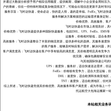
并通过大数据分析授予用户相应信用额度，提供账期，缓解中小企业资金周转压力
户的青睐，但在一些特殊时期或复杂物流情况下，可能会出现信息更新不及时等问
服务宗旨：飞时达快递，使命必达，快的是人情，递的是幸福。FsdEx_飞时达
服务和解决方案根据您的运输需求量身定制
价格优势、高效服务、客
飞时达快递在市场上表现良好，具
价格优势：飞时达快递提供多种国际快递服务，包括DHL、UPS、FedEx、EM
运服务，价格相对较低，适合各类
高效服务：飞时达快递整合了丰富的物流资源，提供多样化的选择。其服务速度快
的客户服务，能够及时响应客户需求，解决问题，并
客户满意度高‌：飞时达快递在客户中享有较高的满意度。其价格透明且具有竞争
统完善，确保包裹能够安全
与其他国际快递公司的
UPS：速度快，服务好，适合快速送达需求，但
FedEx：价格较有竞争力，适合大货运输，
DHL：速度快，适合欧洲和东南亚地区
TNT：速度快，适合欧洲地区，但对
综上所述，飞时达快递凭借其价格优势、高效服务和客户满意度，成为市场上一个
托运航空大包海运搬家一
本站相关业务