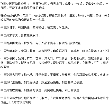
飞时达国际快递公司：中国直飞快递，当天上网，免费市内收货，提供专业包装。本
代理，开辟了多条物美价廉的航线。
寄递ems的优势：范围广，价格优惠，寄递范围包括：服装，鞋包，书籍，首饰，
较实惠的价格为您寄递每一个包裹。
中国到日本、韩国快递：价格较优，较实惠，时效快。
中国到加拿大，普货包税双清。
中国到美国食品，护肤品，电子产品平衡车，保健品 包税双清。
中国到新加坡，泰国，越南，马来西亚，印度尼西亚，柬埔寨、菲律宾快递： 3-4个
中国到德国，法国，芬兰，英国，意大利、芬兰快递、到希腊快递、到瑞士快递、到
堡，斯洛伐克，斯洛文尼亚，拉脱维亚，爱沙尼亚，克罗地亚，立陶宛，芬兰，摩纳
税双清。
中国到澳大利亚；纯电池，移动电源，平衡车，滑板车，包税双清价格实惠，欢迎询
中国到印度快递、到老挝快递、到孟加拉快递、到巴基斯坦快递。
中国到古巴快递、到墨西哥快递、到阿根廷快递、到巴西快递：
中国及全球大部分地区免费上门取件，凡我司所寄物品，均可在官方网站24小时跟踪查
优惠_上飞时达快递官网