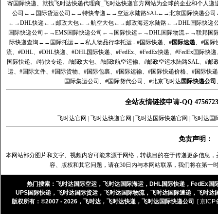
寄国际快递、就找飞时达快递代理商_飞时达快递官方网站为全球的企业和个人递
公司
←→
国际货运公司
←→
特快专递
←→
空运水陆路SAL
←→
北京国际快递公司
←→
DHL快递
←→
邮政大包
←→
航空大包
←→
邮政海运水陆路
←→
DHL国际快递
国际快递公司
←→
EMS国际快递公司
←→
国际快运
←→
DHL国际物流
←→
联邦国
际快递查询
←→
国际托运
←→
私人物品行李托运
- #国际快递、#
国际速递
、#国际
流、#DHL、#DHL快递、#DHL国际快递、#FedEx、#FedEx快递、#FedEx国际快
国际快递、#特快专递、#邮政大包、#邮政航空运输、#邮政空运水陆路SAL、#邮政
运、#国际文件、#国际货物、#国际包裹、#国际运输、#国际快递价格、#国际快递
国际集运公司、#国际货代公司、#北京飞时达
国际快递公司
全站友情链接申请-QQ 47567
飞时达官网
|
飞时达快递官网
|
飞时达国际快递官网
|
飞时达国
免责声明：
本网站部分图片和文字、视频内容可能来源于网络，转载目的在于传递更多信息，
容、版权和其它问题，请在30日内与本网站联系，我们将在第一
热门搜索：
飞时达国际空运
，
飞时达国际海运
，
DHL国际快递
，
FedEx国
UPS国际快递
，
飞时达国际货运
，
飞时达国际物流
，
飞时达国际速递
，
飞时达
版权所有：©2007 - 2026，
飞时达
，
飞时达快递
，
飞时达国际快递公司
[ 京ICP