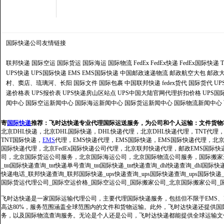
国际快递公司
友情链接
联邦快递
国际空运
国际货运
国际海运
国际物流
FedEx
FedEx快递
FedEx国际快递
UPS快递
UPS国际快递
EMS
EMS国际快递
中国邮政速递物流
邮政航空大包
邮政大
村、窦店、琉璃河、长阳
国际文件
国际包裹
中国联邦快递
fedex货代
国际货代
U
递价格表
UPS报价表
UPS快递房山区站点
UPS中国大陆官网代理折扣价格
UPS国
闻中心
国际空运新闻中心
国际海运新闻中心
国际货运新闻中心
国际物流新闻中心
寄
国际快递
推荐：
飞时达快递专业代理国际运送服务，为公司和个人运输：文件货物
北京DHL快递，北京DHL国际快递，DHL快递代理，北京DHL快递代理，TNT代理
TNT国际快递，
EMS
代理，EMS快递代理，EMS国际快递，EMS国际快递代理，北京FedE
国际快递代理，北京FedEx国际快递公司代理，北京联邦快递代理，邮政EMS国际
司，北京国际货运公司服务，北京国际海运公司，北京国际物流公司服务，国际搬家运输服务
_tnt国际快递查询_tnt快递单号查询_tnt国际快递_tnt快递查询_dhl快递查询_dhl国
快递电话_联邦快递查询_联邦国际快递_ups快递查询_ups国际快递查询_ups国际快递
国际货运代理公司_国际空运价格_国际空运公司_国际搬家公司_北京国际搬家公司_
飞时达快递是一家国际运输代理公司，主要代理国际快递服务，包括但不限于EMS、Fe
高达80%，服务范围涵盖全球范围内的文件和货物运输。此外，飞时达快递还提供
务，以及国际物流查询服务。无论是个人还是公司，飞时达快递都能提供全球运输文