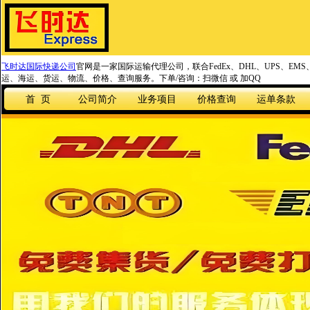
飞时达国际快递公司
官网是一家国际运输代理公司，联合FedEx、DHL、UPS、EM
运、海运、货运、物流、价格、查询服务。下单/咨询：扫微信 或 加QQ
首 页
公司简介
业务项目
价格查询
运单条款