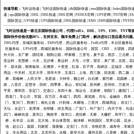
快速导航：
飞时达快递
|
飞时达国际快递
|
dhl国际快递
|
ems国际快递
|
fedex国际快
递
|
ups国际快递
|
DHL
|
DHL快递
|
DHL官网
|
FEDEX官网
|
UPS官网
|
TNT官网
|
E
国际货运
|
UPS快递
|
UPS国际快递
|
DHL国际快递
|
EMS
|
EMS国际快递
|
TNT代
飞时达快递是一家北京国际快递公司，代理FedEx、DHL、UPS、EMS、TN
国际快件价格优惠80%，支持京东、顺丰免费上门取件，解决进出口货品通关问题
DHL代理
，
东城区服务站
，
EMS代理
，
房山区服务站
，
FedEx代理
，
丰台区服务站
区服务站
，
UPS代理
，
西城区服务站
，
国际快递公司
，国贸，CBD ，大望路，
外大街，京广桥，团结湖，朝阳公园，呼家楼，三里屯，麦子店，燕莎，三元桥，
亚运村，安慧桥，小关，北沙滩，奥运村，大屯，小营，望京，来广营，北苑，花
子，甜水园，朝青板块，石佛营，十里堡，红庙，百子湾，高碑店，定福庄，双桥
周边；中关村，北京大学，清华大学，五道口，上地，西三旗，回龙观，西二旗，
桥，双榆树，人民大学，皂君庙，大钟寺，魏公村，白石桥，紫竹桥，花园桥，
路，八里庄，定慧寺，田村，四季青，香山，世纪城，苏州桥，苏州街，万泉河，
平里，雍和宫，安定门，交道口，东四十条，海运仓，北新桥，朝阳门，建国门，
西直门，车公庄，官园，百万庄，阜成门，西四，展览路，月坛，金融街，西单
门，复兴门，西便门，南礼士路，什刹海，木樨地，三里河，西城周边； 崇文门
天坛，永定门，龙潭湖，光明楼，崇文周边；广安门，外广安门，内天宁寺，马连
武门，椿树街道，菜市口，陶然亭，珠市口，虎坊桥，天桥，大栅栏，和平门，宣
桥，长辛店，云岗，北大地，丰台体育馆，丽泽桥，科技园区，世界公园，花乡
地，赵公口，嘉园，刘家窑，蒲黄榆，左安门，方庄，东铁匠营，成寿寺，宋家
义，丰台周边；北关，北关环岛，永顺，新华大街，通州北苑，八里桥，果园，