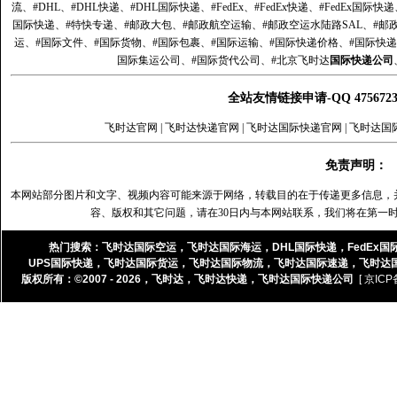
流、#DHL、#DHL快递、#DHL国际快递、#FedEx、#FedEx快递、#FedEx国际快
国际快递、#特快专递、#邮政大包、#邮政航空运输、#邮政空运水陆路SAL、#邮政
运、#国际文件、#国际货物、#国际包裹、#国际运输、#国际快递价格、#国际快递
国际集运公司、#国际货代公司、#北京飞时达
国际快递公司
全站友情链接申请-QQ 47567
飞时达官网
|
飞时达快递官网
|
飞时达国际快递官网
|
飞时达国
免责声明：
本网站部分图片和文字、视频内容可能来源于网络，转载目的在于传递更多信息，
容、版权和其它问题，请在30日内与本网站联系，我们将在第一
热门搜索：
飞时达国际空运
，
飞时达国际海运
，
DHL国际快递
，
FedEx国
UPS国际快递
，
飞时达国际货运
，
飞时达国际物流
，
飞时达国际速递
，
飞时达
版权所有：©2007 - 2026，
飞时达
，
飞时达快递
，
飞时达国际快递公司
[ 京ICP