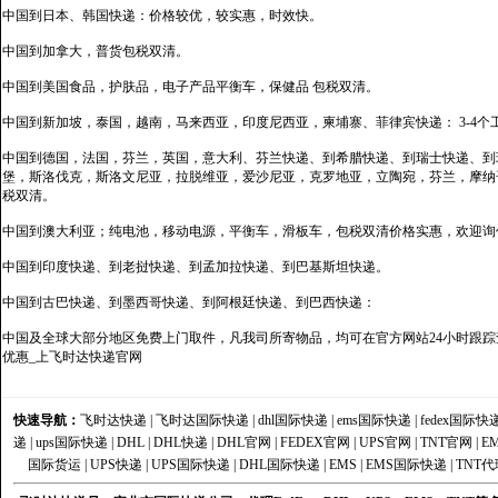
中国到日本、韩国快递：价格较优，较实惠，时效快。
中国到加拿大，普货包税双清。
中国到美国食品，护肤品，电子产品平衡车，保健品 包税双清。
中国到新加坡，泰国，越南，马来西亚，印度尼西亚，柬埔寨、菲律宾快递： 3-4个
中国到德国，法国，芬兰，英国，意大利、芬兰快递、到希腊快递、到瑞士快递、到
堡，斯洛伐克，斯洛文尼亚，拉脱维亚，爱沙尼亚，克罗地亚，立陶宛，芬兰，摩纳
税双清。
中国到澳大利亚；纯电池，移动电源，平衡车，滑板车，包税双清价格实惠，欢迎询
中国到印度快递、到老挝快递、到孟加拉快递、到巴基斯坦快递。
中国到古巴快递、到墨西哥快递、到阿根廷快递、到巴西快递：
中国及全球大部分地区免费上门取件，凡我司所寄物品，均可在官方网站24小时跟踪查
优惠_上飞时达快递官网
快速导航：
飞时达快递
|
飞时达国际快递
|
dhl国际快递
|
ems国际快递
|
fedex国际快
递
|
ups国际快递
|
DHL
|
DHL快递
|
DHL官网
|
FEDEX官网
|
UPS官网
|
TNT官网
|
E
国际货运
|
UPS快递
|
UPS国际快递
|
DHL国际快递
|
EMS
|
EMS国际快递
|
TNT代