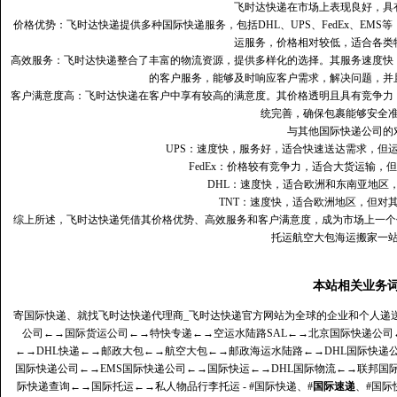
飞时达快递在市场上表现良好，具
价格优势：飞时达快递提供多种国际快递服务，包括DHL、UPS、FedEx、EM
运服务，价格相对较低，适合各类
高效服务：飞时达快递整合了丰富的物流资源，提供多样化的选择。其服务速度快
的客户服务，能够及时响应客户需求，解决问题，并
客户满意度高‌：飞时达快递在客户中享有较高的满意度。其价格透明且具有竞争
统完善，确保包裹能够安全
与其他国际快递公司的
UPS：速度快，服务好，适合快速送达需求，但
FedEx：价格较有竞争力，适合大货运输，
DHL：速度快，适合欧洲和东南亚地区
TNT：速度快，适合欧洲地区，但对
综上所述，飞时达快递凭借其价格优势、高效服务和客户满意度，成为市场上一个
托运航空大包海运搬家一
本站相关业务
寄国际快递、就找飞时达快递代理商_飞时达快递官方网站为全球的企业和个人递
公司
←→
国际货运公司
←→
特快专递
←→
空运水陆路SAL
←→
北京国际快递公司
←→
DHL快递
←→
邮政大包
←→
航空大包
←→
邮政海运水陆路
←→
DHL国际快递
国际快递公司
←→
EMS国际快递公司
←→
国际快运
←→
DHL国际物流
←→
联邦国
际快递查询
←→
国际托运
←→
私人物品行李托运
- #国际快递、#
国际速递
、#国际