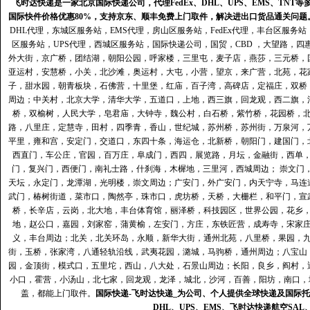
飞时达快递是一家北京国际快递公司，代理FedEx、DHL、UPS、EMS、TN
国际快件价格优惠80%，支持京东、顺丰免费上门取件，解决进出口货品通关问题
DHL代理
，
东城区服务站
，
EMS代理
，
房山区服务站
，
FedEx代理
，
丰台区服务站
区服务站
，
UPS代理
，
西城区服务站
，
国际快递公司
，国贸，CBD ，大望路，
外大街，京广桥，团结湖，朝阳公园，呼家楼，三里屯，麦子店，燕莎，三元桥，
亚运村，安慧桥，小关，北沙滩，奥运村，大屯，小营，望京，来广营，北苑，花
子，甜水园，朝青板块，石佛营，十里堡，红庙，百子湾，高碑店，定福庄，双桥
周边；中关村，北京大学，清华大学，五道口，上地，西三旗，回龙观，西二旗，
桥，双榆树，人民大学，皂君庙，大钟寺，魏公村，白石桥，紫竹桥，花园桥，
路，八里庄，定慧寺，田村，四季青，香山，世纪城，苏州桥，苏州街，万泉河，
平里，雍和宫，安定门，交道口，东四十条，海运仓，北新桥，朝阳门，建国门，
西直门，车公庄，官园，百万庄，阜成门，西四，展览路，月坛，金融街，西单
门，复兴门，西便门，南礼士路，什刹海，木樨地，三里河，西城周边； 崇文门
天坛，永定门，龙潭湖，光明楼，崇文周边；广安门，外广安门，内天宁寺，马连
武门，椿树街道，菜市口，陶然亭，珠市口，虎坊桥，天桥，大栅栏，和平门，宣
桥，长辛店，云岗，北大地，丰台体育馆，丽泽桥，科技园区，世界公园，花乡
地，赵公口，嘉园，刘家窑，蒲黄榆，左安门，方庄，东铁匠营，成寿寺，宋家
义，丰台周边；北关，北关环岛，永顺，新华大街，通州北苑，八里桥，果园，
街，玉桥，张家湾，八通轻轨沿线，武夷花园，潞城，马驹桥，通州周边；八宝山
园，金顶街，模式口，五里坨，西山，八大处，石景山周边；长阳，良乡，阎村，
小口，霍营，小汤山，北七家，回龙观，龙泽，城北，沙河，百善，阳坊，南口，城
盖，都能上门取件。
国际快递
-
飞时达
快递_为公司、个人提供全球快递及
国际托
DHL
、
UPS
、
EMS
、
飞时达快递
航空
SAL