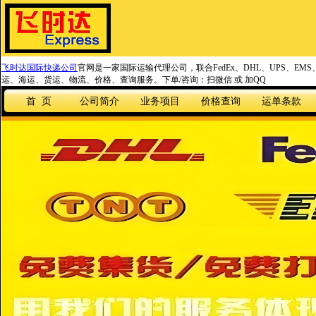
飞时达国际快递公司
官网是一家国际运输代理公司，联合FedEx、DHL、UPS、EM
运、海运、货运、物流、价格、查询服务。下单/咨询：扫微信 或 加QQ
首 页
公司简介
业务项目
价格查询
运单条款