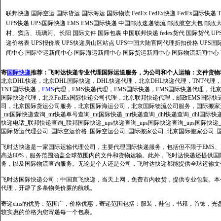
联邦快递
国际空运
国际货运
国际海运
国际物流
FedEx
FedEx快递
FedEx国际快递
UPS快递
UPS国际快递
EMS
EMS国际快递
中国邮政速递物流
邮政航空大包
邮政大
村、窦店、琉璃河、长阳
国际文件
国际包裹
中国联邦快递
fedex货代
国际货代
U
递价格表
UPS报价表
UPS快递房山区站点
UPS中国大陆官网代理折扣价格
UPS国
闻中心
国际空运新闻中心
国际海运新闻中心
国际货运新闻中心
国际物流新闻中心
寄
国际快递
推荐：
飞时达快递专业代理国际运送服务，为公司和个人运输：文件货物
北京DHL快递，北京DHL国际快递，DHL快递代理，北京DHL快递代理，TNT代理
TNT国际快递，
EMS
代理，EMS快递代理，EMS国际快递，EMS国际快递代理，北京FedE
国际快递代理，北京FedEx国际快递公司代理，北京联邦快递代理，邮政EMS国际
司，北京国际货运公司服务，北京国际海运公司，北京国际物流公司服务，国际搬家运输服务
_tnt国际快递查询_tnt快递单号查询_tnt国际快递_tnt快递查询_dhl快递查询_dhl国
快递电话_联邦快递查询_联邦国际快递_ups快递查询_ups国际快递查询_ups国际快递
国际货运代理公司_国际空运价格_国际空运公司_国际搬家公司_北京国际搬家公司_
飞时达快递是一家国际运输代理公司，主要代理国际快递服务，包括但不限于EMS、Fe
高达80%，服务范围涵盖全球范围内的文件和货物运输。此外，飞时达快递还提供
务，以及国际物流查询服务。无论是个人还是公司，飞时达快递都能提供全球运输文
飞时达国际快递公司：中国直飞快递，当天上网，免费市内收货，提供专业包装。本
代理，开辟了多条物美价廉的航线。
寄递ems的优势：范围广，价格优惠，寄递范围包括：服装，鞋包，书籍，首饰，
较实惠的价格为您寄递每一个包裹。