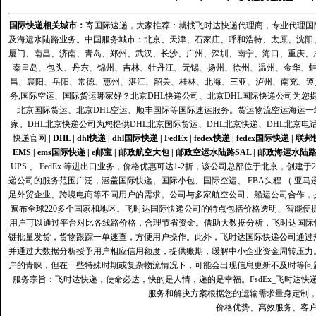
国际快递
相关城市：
寄国际速递，大家推荐：就找飞时达快递代理商，专业代理国际快递
及海运水陆路业务。中国服务城市：北京、天津、石家庄、呼和浩特、太原、沈阳
厦门、南昌、济南、青岛、郑州、武汉、长沙、广州、深圳、南宁、海口、重庆、
秦皇岛、包头、丹东、锦州、吉林、牡丹江、无锡、扬州、徐州、温州、金华、
昌、襄阳、岳阳、常德、惠州、湛江、韶关、桂林、北海、三亚、泸州、南充、遵
务,国际空运、国际货运哪家好？北京DHL快递公司、北京DHL国际快递公司为您提
北京国际货运、北京DHL空运、顺丰国际等国际速运服务。货运物流空运海运
家。DHL北京快递公司为您提供DHL北京国际货运、DHL北京快递、DHL北京电
快递官网
|
DHL
|
dhl快递
|
dhl国际快递
|
FedEx
|
fedex快递
|
fedex国际快递
|
联邦
EMS
|
ems国际快递
|
e邮宝
|
邮政航空大包
|
邮政空运水陆路SAL
|
邮政海运水陆
UPS 、 FedEx 等进出口业务，价格优惠可达1-2折，该公司总部位于北京，创
递公司的服务范围广泛，涵盖国际快递、国际小包、国际空运、 FBA头程 （ 亚
足外贸企业、跨境电商等不同用户的需求。公司与多家航空公司、船运公司合作，
遍布全球220多个国家和地区。飞时达国际快递公司的特点包括价格透明、智能
用户可以通过平台对比各线路价格，合理节省资金。借助大数据分析，飞时达国际
键批量发货，货物跟踪一单速查，方便用户操作。此外，飞时达国际快递公司通过
并通过大数据分析授予用户相应信用额度，提供账期，缓解中小企业资金周转压力
户的青睐，但在一些特殊时期或复杂物流情况下，可能会出现信息更新不及时等问
服务宗旨：飞时达快递，使命必达，快的是人情，递的是幸福。FsdEx_飞时达
服务和解决方案根据您的运输需求量身定制
价格优势、高效服务、客