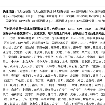
快速导航：
飞时达快递
|
飞时达国际快递
|
dhl国际快递
|
ems国际快递
|
fedex国际快
递
|
ups国际快递
|
DHL
|
DHL快递
|
DHL官网
|
FEDEX官网
|
UPS官网
|
TNT官网
|
E
国际货运
|
UPS快递
|
UPS国际快递
|
DHL国际快递
|
EMS
|
EMS国际快递
|
TNT代
飞时达快递是一家北京国际快递公司，代理FedEx、DHL、UPS、EMS、TN
国际快件价格优惠80%，支持京东、顺丰免费上门取件，解决进出口货品通关问题
DHL代理
，
东城区服务站
，
EMS代理
，
房山区服务站
，
FedEx代理
，
丰台区服务站
区服务站
，
UPS代理
，
西城区服务站
，
国际快递公司
，国贸，CBD ，大望路，
外大街，京广桥，团结湖，朝阳公园，呼家楼，三里屯，麦子店，燕莎，三元桥，
亚运村，安慧桥，小关，北沙滩，奥运村，大屯，小营，望京，来广营，北苑，花
子，甜水园，朝青板块，石佛营，十里堡，红庙，百子湾，高碑店，定福庄，双桥
周边；中关村，北京大学，清华大学，五道口，上地，西三旗，回龙观，西二旗，
桥，双榆树，人民大学，皂君庙，大钟寺，魏公村，白石桥，紫竹桥，花园桥，
路，八里庄，定慧寺，田村，四季青，香山，世纪城，苏州桥，苏州街，万泉河，
平里，雍和宫，安定门，交道口，东四十条，海运仓，北新桥，朝阳门，建国门，
西直门，车公庄，官园，百万庄，阜成门，西四，展览路，月坛，金融街，西单
门，复兴门，西便门，南礼士路，什刹海，木樨地，三里河，西城周边； 崇文门
天坛，永定门，龙潭湖，光明楼，崇文周边；广安门，外广安门，内天宁寺，马连
武门，椿树街道，菜市口，陶然亭，珠市口，虎坊桥，天桥，大栅栏，和平门，宣
桥，长辛店，云岗，北大地，丰台体育馆，丽泽桥，科技园区，世界公园，花乡
地，赵公口，嘉园，刘家窑，蒲黄榆，左安门，方庄，东铁匠营，成寿寺，宋家