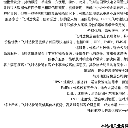
键批量发货，货物跟踪一单速查，方便用户操作。此外，飞时达国际快递公司通过
并通过大数据分析授予用户相应信用额度，提供账期，缓解中小企业资金周转压力
户的青睐，但在一些特殊时期或复杂物流情况下，可能会出现信息更新不及时等问
服务宗旨：飞时达快递，使命必达，快的是人情，递的是幸福。FsdEx_飞时达
服务和解决方案根据您的运输需求量身定制
价格优势、高效服务、客
飞时达快递在市场上表现良好，具
价格优势：飞时达快递提供多种国际快递服务，包括DHL、UPS、FedEx、EM
运服务，价格相对较低，适合各类
高效服务：飞时达快递整合了丰富的物流资源，提供多样化的选择。其服务速度快
的客户服务，能够及时响应客户需求，解决问题，并
客户满意度高‌：飞时达快递在客户中享有较高的满意度。其价格透明且具有竞争
统完善，确保包裹能够安全
与其他国际快递公司的
UPS：速度快，服务好，适合快速送达需求，但
FedEx：价格较有竞争力，适合大货运输，
DHL：速度快，适合欧洲和东南亚地区
TNT：速度快，适合欧洲地区，但对
综上所述，飞时达快递凭借其价格优势、高效服务和客户满意度，成为市场上一个
托运航空大包海运搬家一
本站相关业务