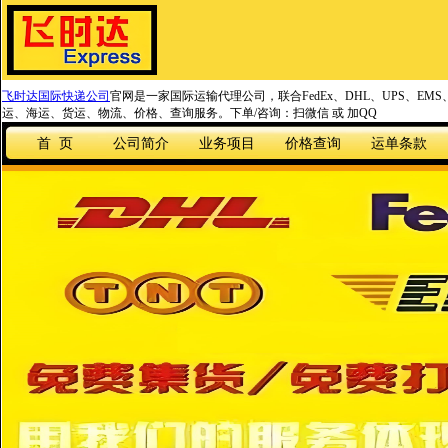
飞时达国际快递公司
官网是一家国际运输代理公司，联合FedEx、DHL、UPS、EM
运、海运、货运、物流、价格、查询服务。下单/咨询：扫微信 或 加QQ
首 页
公司简介
业务项目
价格查询
运单条款