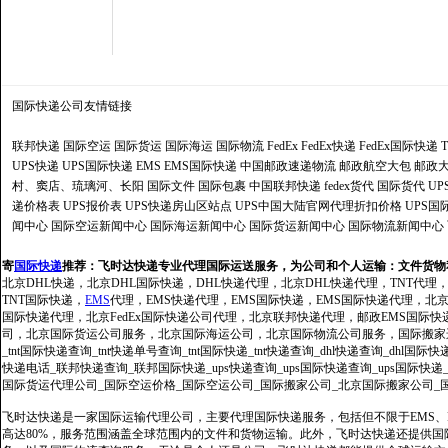
国际快递公司
友情链接
联邦快递
国际空运
国际货运
国际海运
国际物流
FedEx
FedEx快递
FedEx国际快递
UPS快递
UPS国际快递
EMS
EMS国际快递
中国邮政速递物流
邮政航空大包
邮政大
村、窦店、琉璃河、长阳
国际文件
国际包裹
中国联邦快递
fedex货代
国际货代
U
递价格表
UPS报价表
UPS快递房山区站点
UPS中国大陆官网代理折扣价格
UPS国
闻中心
国际空运新闻中心
国际海运新闻中心
国际货运新闻中心
国际物流新闻中心
寄
国际快递
推荐：
飞时达快递专业代理国际运送服务，为公司和个人运输：文件货物
北京DHL快递，北京DHL国际快递，DHL快递代理，北京DHL快递代理，TNT代理
TNT国际快递，
EMS
代理，EMS快递代理，EMS国际快递，EMS国际快递代理，北京FedE
国际快递代理，北京FedEx国际快递公司代理，北京联邦快递代理，邮政EMS国际
司，北京国际货运公司服务，北京国际海运公司，北京国际物流公司服务，国际搬家运输服务
_tnt国际快递查询_tnt快递单号查询_tnt国际快递_tnt快递查询_dhl快递查询_dhl国
快递电话_联邦快递查询_联邦国际快递_ups快递查询_ups国际快递查询_ups国际快递
国际货运代理公司_国际空运价格_国际空运公司_国际搬家公司_北京国际搬家公司_
飞时达快递是一家国际运输代理公司，主要代理国际快递服务，包括但不限于EMS、Fe
高达80%，服务范围涵盖全球范围内的文件和货物运输。此外，飞时达快递还提供