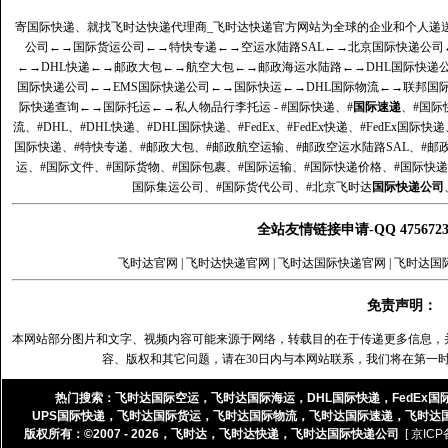
寄国际快递、就找飞时达快递代理商_飞时达快递官方网站为全球的企业和个人递
公司
←→
国际货运公司
←→
特快专递
←→
空运水陆路SAL
←→
北京国际快递公司
←→
DHL快递
←→
邮政大包
←→
航空大包
←→
邮政海运水陆路
←→
DHL国际快递
国际快递公司
←→
EMS国际快递公司
←→
国际快运
←→
DHL国际物流
←→
联邦国
际快递查询
←→
国际托运
←→
私人物品行李托运
- #国际快递、#
国际速递
、#国际
流、#DHL、#DHL快递、#DHL国际快递、#FedEx、#FedEx快递、#FedEx国际快
国际快递、#特快专递、#邮政大包、#邮政航空运输、#邮政空运水陆路SAL、#邮政
运、#国际文件、#国际货物、#国际包裹、#国际运输、#国际快递价格、#国际快递
国际集运公司、#国际货代公司、#北京飞时达
国际快递公司
全站友情链接申请-QQ 47567
飞时达官网
|
飞时达快递官网
|
飞时达国际快递官网
|
飞时达国
免责声明：
本网站部分图片和文字、视频内容可能来源于网络，转载目的在于传递更多信息，
容、版权和其它问题，请在30日内与本网站联系，我们将在第一
热门搜索：
飞时达国际空运
，
飞时达国际海运
，
DHL国际快递
，
FedEx国
UPS国际快递
，
飞时达国际货运
，
飞时达国际物流
，
飞时达国际速递
，
飞时达
版权所有：©2007 - 2026，
飞时达
，
飞时达快递
，
飞时达国际快递公司
[ 京ICP