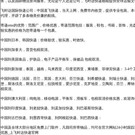
务，以及国际物流查询服务。无论是个人还是公司，飞时达快递都能提供全球运输文
飞时达国际快递公司：中国直飞快递，当天上网，免费市内收货，提供专业包装。本
代理，开辟了多条物美价廉的航线。
寄递ems的优势：范围广，价格优惠，寄递范围包括：服装，鞋包，书籍，首饰，
较实惠的价格为您寄递每一个包裹。
中国到日本、韩国快递：价格较优，较实惠，时效快。
中国到加拿大，普货包税双清。
中国到美国食品，护肤品，电子产品平衡车，保健品 包税双清。
中国到新加坡，泰国，越南，马来西亚，印度尼西亚，柬埔寨、菲律宾快递： 3-4个
中国到德国，法国，芬兰，英国，意大利、芬兰快递、到希腊快递、到瑞士快递、到
堡，斯洛伐克，斯洛文尼亚，拉脱维亚，爱沙尼亚，克罗地亚，立陶宛，芬兰，摩纳
税双清。
中国到澳大利亚；纯电池，移动电源，平衡车，滑板车，包税双清价格实惠，欢迎询
中国到印度快递、到老挝快递、到孟加拉快递、到巴基斯坦快递。
中国到古巴快递、到墨西哥快递、到阿根廷快递、到巴西快递：
中国及全球大部分地区免费上门取件，凡我司所寄物品，均可在官方网站24小时跟踪查
优惠_上飞时达快递官网