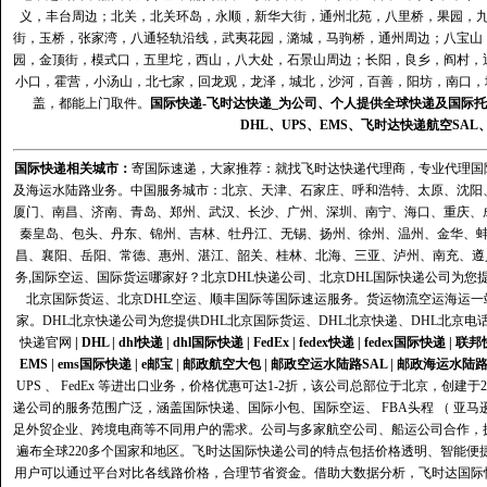
义，丰台周边；北关，北关环岛，永顺，新华大街，通州北苑，八里桥，果园，
街，玉桥，张家湾，八通轻轨沿线，武夷花园，潞城，马驹桥，通州周边；八宝山
园，金顶街，模式口，五里坨，西山，八大处，石景山周边；长阳，良乡，阎村，
小口，霍营，小汤山，北七家，回龙观，龙泽，城北，沙河，百善，阳坊，南口，城
盖，都能上门取件。
国际快递
-
飞时达
快递_为公司、个人提供全球快递及
国际托
DHL
、
UPS
、
EMS
、
飞时达快递
航空
SAL
国际快递
相关城市：
寄国际速递，大家推荐：就找飞时达快递代理商，专业代理国际快递
及海运水陆路业务。中国服务城市：北京、天津、石家庄、呼和浩特、太原、沈阳
厦门、南昌、济南、青岛、郑州、武汉、长沙、广州、深圳、南宁、海口、重庆、
秦皇岛、包头、丹东、锦州、吉林、牡丹江、无锡、扬州、徐州、温州、金华、
昌、襄阳、岳阳、常德、惠州、湛江、韶关、桂林、北海、三亚、泸州、南充、遵
务,国际空运、国际货运哪家好？北京DHL快递公司、北京DHL国际快递公司为您提
北京国际货运、北京DHL空运、顺丰国际等国际速运服务。货运物流空运海运
家。DHL北京快递公司为您提供DHL北京国际货运、DHL北京快递、DHL北京电
快递官网
|
DHL
|
dhl快递
|
dhl国际快递
|
FedEx
|
fedex快递
|
fedex国际快递
|
联邦
EMS
|
ems国际快递
|
e邮宝
|
邮政航空大包
|
邮政空运水陆路SAL
|
邮政海运水陆
UPS 、 FedEx 等进出口业务，价格优惠可达1-2折，该公司总部位于北京，创
递公司的服务范围广泛，涵盖国际快递、国际小包、国际空运、 FBA头程 （ 亚
足外贸企业、跨境电商等不同用户的需求。公司与多家航空公司、船运公司合作，
遍布全球220多个国家和地区。飞时达国际快递公司的特点包括价格透明、智能
用户可以通过平台对比各线路价格，合理节省资金。借助大数据分析，飞时达国际