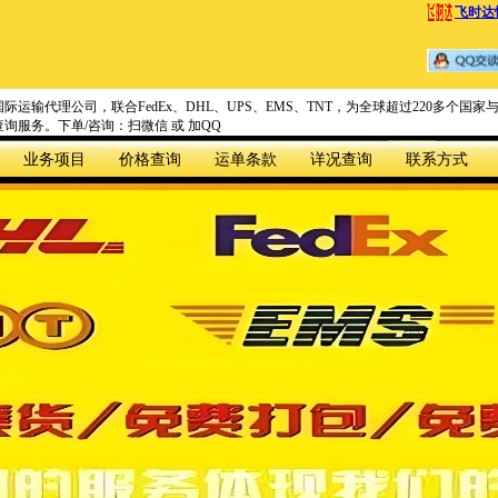
飞时达
际运输代理公司，联合FedEx、DHL、UPS、EMS、TNT，为全球超过220多个
询服务。下单/咨询：扫微信 或 加QQ
业务项目
价格查询
运单条款
详况查询
联系方式