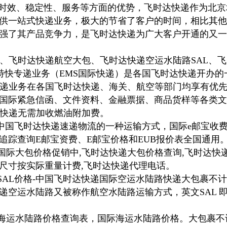
格、时效、稳定性、服务等方面的优势，飞时达快递作为北京
供一站式快递业务，极大的节省了客户的时间，相比其他
强了其产品竞争力，是飞时达快递为广大客户开通的又一
递、飞时达快递航空大包、飞时达快递空运水陆路SAL、
递特快专递业务（EMS国际快递）是各国飞时达快递开办
快递业务在各国飞时达快递、海关、航空等部门均享有优
国际紧急信函、文件资料、金融票据、商品货样等各类文
际快递无需加收燃油附加费。
b）是中国飞时达快递速递物流的一种运输方式，国际e邮宝收
追踪查询E邮宝资费、E邮宝价格和EUB报价表全国通用
递国际大包价格促销中,飞时达快递大包价格查询,飞时达快
尺寸按实际重量计费,飞时达快递代理电话。
裹SAL价格-中国飞时达快递国际空运水陆路快递大包裹不
运水陆路又被称作航空水陆路运输方式，英文SAL 即Surface 
递海运水陆路价格查询表，国际海运水陆路价格。大包裹