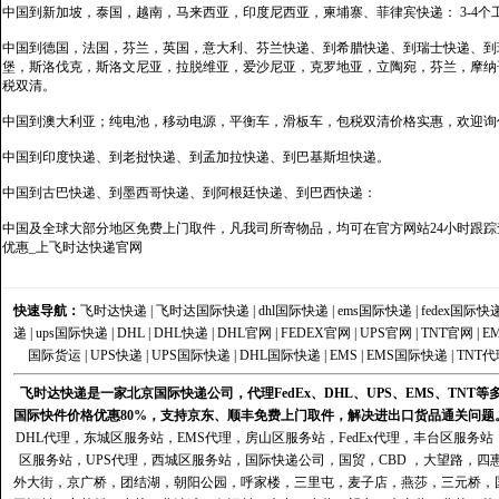
中国到新加坡，泰国，越南，马来西亚，印度尼西亚，柬埔寨、菲律宾快递： 3-4个
中国到德国，法国，芬兰，英国，意大利、芬兰快递、到希腊快递、到瑞士快递、到
堡，斯洛伐克，斯洛文尼亚，拉脱维亚，爱沙尼亚，克罗地亚，立陶宛，芬兰，摩纳
税双清。
中国到澳大利亚；纯电池，移动电源，平衡车，滑板车，包税双清价格实惠，欢迎询
中国到印度快递、到老挝快递、到孟加拉快递、到巴基斯坦快递。
中国到古巴快递、到墨西哥快递、到阿根廷快递、到巴西快递：
中国及全球大部分地区免费上门取件，凡我司所寄物品，均可在官方网站24小时跟踪查
优惠_上飞时达快递官网
快速导航：
飞时达快递
|
飞时达国际快递
|
dhl国际快递
|
ems国际快递
|
fedex国际快
递
|
ups国际快递
|
DHL
|
DHL快递
|
DHL官网
|
FEDEX官网
|
UPS官网
|
TNT官网
|
E
国际货运
|
UPS快递
|
UPS国际快递
|
DHL国际快递
|
EMS
|
EMS国际快递
|
TNT代
飞时达快递是一家北京国际快递公司，代理FedEx、DHL、UPS、EMS、TN
国际快件价格优惠80%，支持京东、顺丰免费上门取件，解决进出口货品通关问题
DHL代理
，
东城区服务站
，
EMS代理
，
房山区服务站
，
FedEx代理
，
丰台区服务站
区服务站
，
UPS代理
，
西城区服务站
，
国际快递公司
，国贸，CBD ，大望路，
外大街，京广桥，团结湖，朝阳公园，呼家楼，三里屯，麦子店，燕莎，三元桥，