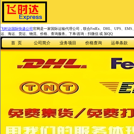
飞时达国际快递公司
官网是一家国际运输代理公司，联合FedEx、DHL、UPS、EM
运、海运、货运、物流、价格、查询服务。下单/咨询：扫微信 或 加QQ
首 页
公司简介
业务项目
价格查询
运单条款