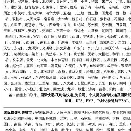
亚运村，安慧桥，小关，北沙滩，奥运村，大屯，小营，望京，来广营，北苑，花
子，甜水园，朝青板块，石佛营，十里堡，红庙，百子湾，高碑店，定福庄，双桥
周边；中关村，北京大学，清华大学，五道口，上地，西三旗，回龙观，西二旗，
桥，双榆树，人民大学，皂君庙，大钟寺，魏公村，白石桥，紫竹桥，花园桥，
路，八里庄，定慧寺，田村，四季青，香山，世纪城，苏州桥，苏州街，万泉河，
平里，雍和宫，安定门，交道口，东四十条，海运仓，北新桥，朝阳门，建国门，
西直门，车公庄，官园，百万庄，阜成门，西四，展览路，月坛，金融街，西单
门，复兴门，西便门，南礼士路，什刹海，木樨地，三里河，西城周边； 崇文门
天坛，永定门，龙潭湖，光明楼，崇文周边；广安门，外广安门，内天宁寺，马连
武门，椿树街道，菜市口，陶然亭，珠市口，虎坊桥，天桥，大栅栏，和平门，宣
桥，长辛店，云岗，北大地，丰台体育馆，丽泽桥，科技园区，世界公园，花乡
地，赵公口，嘉园，刘家窑，蒲黄榆，左安门，方庄，东铁匠营，成寿寺，宋家
义，丰台周边；北关，北关环岛，永顺，新华大街，通州北苑，八里桥，果园，
街，玉桥，张家湾，八通轻轨沿线，武夷花园，潞城，马驹桥，通州周边；八宝山
园，金顶街，模式口，五里坨，西山，八大处，石景山周边；长阳，良乡，阎村，
小口，霍营，小汤山，北七家，回龙观，龙泽，城北，沙河，百善，阳坊，南口，城
盖，都能上门取件。
国际快递
-
飞时达
快递_为公司、个人提供全球快递及
国际托
DHL
、
UPS
、
EMS
、
飞时达快递
航空
SAL
国际快递
相关城市：
寄国际速递，大家推荐：就找飞时达快递代理商，专业代理国际快递
及海运水陆路业务。中国服务城市：北京、天津、石家庄、呼和浩特、太原、沈阳
厦门、南昌、济南、青岛、郑州、武汉、长沙、广州、深圳、南宁、海口、重庆、
秦皇岛、包头、丹东、锦州、吉林、牡丹江、无锡、扬州、徐州、温州、金华、