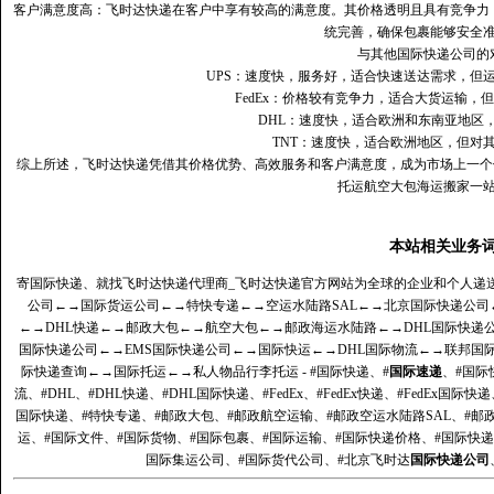
客户满意度高‌：飞时达快递在客户中享有较高的满意度。其价格透明且具有竞争
统完善，确保包裹能够安全
与其他国际快递公司的
UPS：速度快，服务好，适合快速送达需求，但
FedEx：价格较有竞争力，适合大货运输，
DHL：速度快，适合欧洲和东南亚地区
TNT：速度快，适合欧洲地区，但对
综上所述，飞时达快递凭借其价格优势、高效服务和客户满意度，成为市场上一个
托运航空大包海运搬家一
本站相关业务
寄国际快递、就找飞时达快递代理商_飞时达快递官方网站为全球的企业和个人递
公司
←→
国际货运公司
←→
特快专递
←→
空运水陆路SAL
←→
北京国际快递公司
←→
DHL快递
←→
邮政大包
←→
航空大包
←→
邮政海运水陆路
←→
DHL国际快递
国际快递公司
←→
EMS国际快递公司
←→
国际快运
←→
DHL国际物流
←→
联邦国
际快递查询
←→
国际托运
←→
私人物品行李托运
- #国际快递、#
国际速递
、#国际
流、#DHL、#DHL快递、#DHL国际快递、#FedEx、#FedEx快递、#FedEx国际快
国际快递、#特快专递、#邮政大包、#邮政航空运输、#邮政空运水陆路SAL、#邮政
运、#国际文件、#国际货物、#国际包裹、#国际运输、#国际快递价格、#国际快递
国际集运公司、#国际货代公司、#北京飞时达
国际快递公司