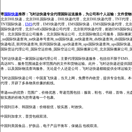
寄
国际快递
推荐：
飞时达快递专业代理国际运送服务，为公司和个人运输：文件货物
北京DHL快递，北京DHL国际快递，DHL快递代理，北京DHL快递代理，TNT代理
TNT国际快递，
EMS
代理，EMS快递代理，EMS国际快递，EMS国际快递代理，北京FedE
国际快递代理，北京FedEx国际快递公司代理，北京联邦快递代理，邮政EMS国际
司，北京国际货运公司服务，北京国际海运公司，北京国际物流公司服务，国际搬家运输服务
_tnt国际快递查询_tnt快递单号查询_tnt国际快递_tnt快递查询_dhl快递查询_dhl国
快递电话_联邦快递查询_联邦国际快递_ups快递查询_ups国际快递查询_ups国际快递
国际货运代理公司_国际空运价格_国际空运公司_国际搬家公司_北京国际搬家公司_
飞时达快递是一家国际运输代理公司，主要代理国际快递服务，包括但不限于EMS、Fe
高达80%，服务范围涵盖全球范围内的文件和货物运输。此外，飞时达快递还提供
务，以及国际物流查询服务。无论是个人还是公司，飞时达快递都能提供全球运输文
飞时达国际快递公司：中国直飞快递，当天上网，免费市内收货，提供专业包装。本
代理，开辟了多条物美价廉的航线。
寄递ems的优势：范围广，价格优惠，寄递范围包括：服装，鞋包，书籍，首饰，
较实惠的价格为您寄递每一个包裹。
中国到日本、韩国快递：价格较优，较实惠，时效快。
中国到加拿大，普货包税双清。
中国到美国食品，护肤品，电子产品平衡车，保健品 包税双清。