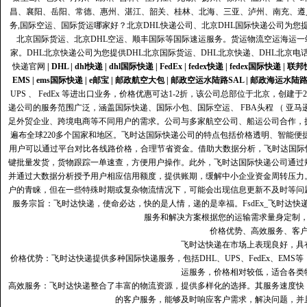
昌、襄阳、岳阳、常德、惠州、湛江、韶关、桂林、北海、三亚、泸州、南充、遵
务,国际空运、国际货运哪家好？北京DHL快递公司、北京DHL国际快递公司为您提
北京国际货运、北京DHL空运、顺丰国际等国际速运服务。货运物流空运海运
家。DHL北京快递公司为您提供DHL北京国际货运、DHL北京快递、DHL北京电
快递官网
|
DHL
|
dhl快递
|
dhl国际快递
|
FedEx
|
fedex快递
|
fedex国际快递
|
联邦
EMS
|
ems国际快递
|
e邮宝
|
邮政航空大包
|
邮政空运水陆路SAL
|
邮政海运水陆
UPS 、 FedEx 等进出口业务，价格优惠可达1-2折，该公司总部位于北京，创
递公司的服务范围广泛，涵盖国际快递、国际小包、国际空运、 FBA头程 （ 亚
足外贸企业、跨境电商等不同用户的需求。公司与多家航空公司、船运公司合作，
遍布全球220多个国家和地区。飞时达国际快递公司的特点包括价格透明、智能
用户可以通过平台对比各线路价格，合理节省资金。借助大数据分析，飞时达国际
键批量发货，货物跟踪一单速查，方便用户操作。此外，飞时达国际快递公司通过
并通过大数据分析授予用户相应信用额度，提供账期，缓解中小企业资金周转压力
户的青睐，但在一些特殊时期或复杂物流情况下，可能会出现信息更新不及时等问
服务宗旨：飞时达快递，使命必达，快的是人情，递的是幸福。FsdEx_飞时达
服务和解决方案根据您的运输需求量身定制
价格优势、高效服务、客
飞时达快递在市场上表现良好，具
价格优势：飞时达快递提供多种国际快递服务，包括DHL、UPS、FedEx、EM
运服务，价格相对较低，适合各类
高效服务：飞时达快递整合了丰富的物流资源，提供多样化的选择。其服务速度快
的客户服务，能够及时响应客户需求，解决问题，并