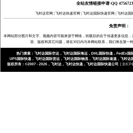
全站友情链接申请-QQ 47567
飞时达官网
|
飞时达快递官网
|
飞时达国际快递官网
|
飞时达国
免责声明：
本网站部分图片和文字、视频内容可能来源于网络，转载目的在于传递更多信息，
容、版权和其它问题，请在30日内与本网站联系，我们将在第一
热门搜索：
飞时达国际空运
，
飞时达国际海运
，
DHL国际快递
，
FedEx国
UPS国际快递
，
飞时达国际货运
，
飞时达国际物流
，
飞时达国际速递
，
飞时达
版权所有：©2007 - 2026，
飞时达
，
飞时达快递
，
飞时达国际快递公司
[ 京ICP