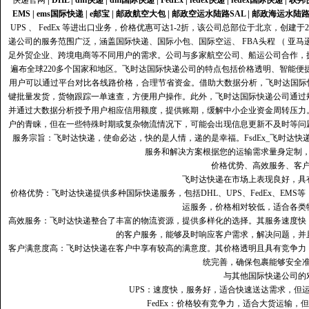
快递官网
|
DHL
|
dhl快递
|
dhl国际快递
|
FedEx
|
fedex快递
|
fedex国际快递
|
联邦
EMS
|
ems国际快递
|
e邮宝
|
邮政航空大包
|
邮政空运水陆路SAL
|
邮政海运水陆
UPS 、 FedEx 等进出口业务，价格优惠可达1-2折，该公司总部位于北京，创
递公司的服务范围广泛，涵盖国际快递、国际小包、国际空运、 FBA头程 （ 亚
足外贸企业、跨境电商等不同用户的需求。公司与多家航空公司、船运公司合作，
遍布全球220多个国家和地区。飞时达国际快递公司的特点包括价格透明、智能
用户可以通过平台对比各线路价格，合理节省资金。借助大数据分析，飞时达国际
键批量发货，货物跟踪一单速查，方便用户操作。此外，飞时达国际快递公司通过
并通过大数据分析授予用户相应信用额度，提供账期，缓解中小企业资金周转压力
户的青睐，但在一些特殊时期或复杂物流情况下，可能会出现信息更新不及时等问
服务宗旨：飞时达快递，使命必达，快的是人情，递的是幸福。FsdEx_飞时达
服务和解决方案根据您的运输需求量身定制
价格优势、高效服务、客
飞时达快递在市场上表现良好，具
价格优势：飞时达快递提供多种国际快递服务，包括DHL、UPS、FedEx、EM
运服务，价格相对较低，适合各类
高效服务：飞时达快递整合了丰富的物流资源，提供多样化的选择。其服务速度快
的客户服务，能够及时响应客户需求，解决问题，并
客户满意度高‌：飞时达快递在客户中享有较高的满意度。其价格透明且具有竞争
统完善，确保包裹能够安全
与其他国际快递公司的
UPS：速度快，服务好，适合快速送达需求，但
FedEx：价格较有竞争力，适合大货运输，