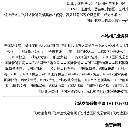
DHL：速度快，适合欧洲和东南亚地区
TNT：速度快，适合欧洲地区，但对
综上所述，飞时达快递凭借其价格优势、高效服务和客户满意度，成为市场上一个
托运航空大包海运搬家一
本站相关业务
寄国际快递、就找飞时达快递代理商_飞时达快递官方网站为全球的企业和个人递
公司
←→
国际货运公司
←→
特快专递
←→
空运水陆路SAL
←→
北京国际快递公司
←→
DHL快递
←→
邮政大包
←→
航空大包
←→
邮政海运水陆路
←→
DHL国际快递
国际快递公司
←→
EMS国际快递公司
←→
国际快运
←→
DHL国际物流
←→
联邦国
际快递查询
←→
国际托运
←→
私人物品行李托运
- #国际快递、#
国际速递
、#国际
流、#DHL、#DHL快递、#DHL国际快递、#FedEx、#FedEx快递、#FedEx国际快
国际快递、#特快专递、#邮政大包、#邮政航空运输、#邮政空运水陆路SAL、#邮政
运、#国际文件、#国际货物、#国际包裹、#国际运输、#国际快递价格、#国际快递
国际集运公司、#国际货代公司、#北京飞时达
国际快递公司
全站友情链接申请-QQ 47567
飞时达官网
|
飞时达快递官网
|
飞时达国际快递官网
|
飞时达国
免责声明：