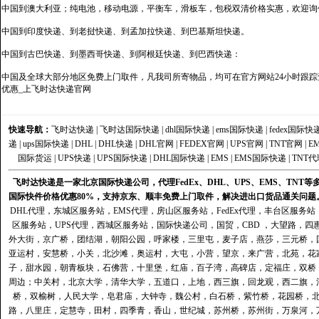
中国到澳大利亚；纯电池，移动电源，平衡车，滑板车，包税双清价格实惠，欢迎询
中国到印度快递、到老挝快递、到孟加拉快递、到巴基斯坦快递。
中国到古巴快递、到墨西哥快递、到阿根廷快递、到巴西快递：
中国及全球大部分地区免费上门取件，凡我司所寄物品，均可在官方网站24小时跟踪查
优惠_上飞时达快递官网
快速导航：
飞时达快递
|
飞时达国际快递
|
dhl国际快递
|
ems国际快递
|
fedex国际快
递
|
ups国际快递
|
DHL
|
DHL快递
|
DHL官网
|
FEDEX官网
|
UPS官网
|
TNT官网
|
E
国际货运
|
UPS快递
|
UPS国际快递
|
DHL国际快递
|
EMS
|
EMS国际快递
|
TNT代
飞时达快递是一家北京国际快递公司，代理FedEx、DHL、UPS、EMS、TN
国际快件价格优惠80%，支持京东、顺丰免费上门取件，解决进出口货品通关问题
DHL代理
，
东城区服务站
，
EMS代理
，
房山区服务站
，
FedEx代理
，
丰台区服务站
区服务站
，
UPS代理
，
西城区服务站
，
国际快递公司
，国贸，CBD ，大望路，
外大街，京广桥，团结湖，朝阳公园，呼家楼，三里屯，麦子店，燕莎，三元桥，
亚运村，安慧桥，小关，北沙滩，奥运村，大屯，小营，望京，来广营，北苑，花
子，甜水园，朝青板块，石佛营，十里堡，红庙，百子湾，高碑店，定福庄，双桥
周边；中关村，北京大学，清华大学，五道口，上地，西三旗，回龙观，西二旗，
桥，双榆树，人民大学，皂君庙，大钟寺，魏公村，白石桥，紫竹桥，花园桥，
路，八里庄，定慧寺，田村，四季青，香山，世纪城，苏州桥，苏州街，万泉河，