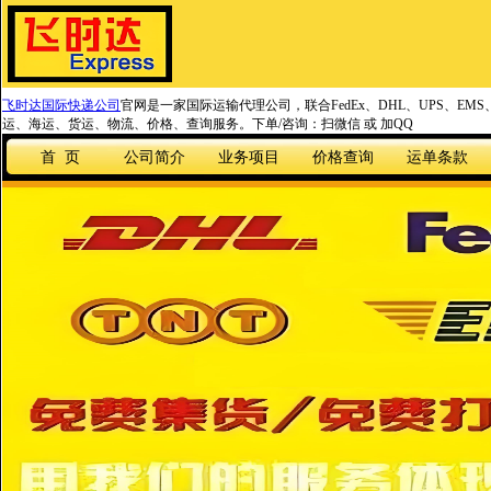
飞时达国际快递公司
官网是一家国际运输代理公司，联合FedEx、DHL、UPS、EM
运、海运、货运、物流、价格、查询服务。下单/咨询：扫微信 或 加QQ
首 页
公司简介
业务项目
价格查询
运单条款