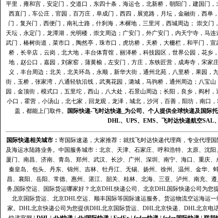
平里，雍和宫，安定门，交道口，东四十条，海运仓，北新桥，朝阳门，建国门，
西直门，车公庄，官园，百万庄，阜成门，西四，展览路，月坛，金融街，西单
门，复兴门，西便门，南礼士路，什刹海，木樨地，三里河，西城周边； 崇文门
天坛，永定门，龙潭湖，光明楼，崇文周边；广安门，外广安门，内天宁寺，马连
武门，椿树街道，菜市口，陶然亭，珠市口，虎坊桥，天桥，大栅栏，和平门，宣
桥，长辛店，云岗，北大地，丰台体育馆，丽泽桥，科技园区，世界公园，花乡
地，赵公口，嘉园，刘家窑，蒲黄榆，左安门，方庄，东铁匠营，成寿寺，宋家
义，丰台周边；北关，北关环岛，永顺，新华大街，通州北苑，八里桥，果园，
街，玉桥，张家湾，八通轻轨沿线，武夷花园，潞城，马驹桥，通州周边；八宝山
园，金顶街，模式口，五里坨，西山，八大处，石景山周边；长阳，良乡，阎村，
小口，霍营，小汤山，北七家，回龙观，龙泽，城北，沙河，百善，阳坊，南口，城
盖，都能上门取件。
国际快递
-
飞时达
快递_为公司、个人提供全球快递及
国际托
DHL
、
UPS
、
EMS
、
飞时达快递
航空
SAL
国际快递
相关城市：
寄国际速递，大家推荐：就找飞时达快递代理商，专业代理国际快递
及海运水陆路业务。中国服务城市：北京、天津、石家庄、呼和浩特、太原、沈阳
厦门、南昌、济南、青岛、郑州、武汉、长沙、广州、深圳、南宁、海口、重庆、
秦皇岛、包头、丹东、锦州、吉林、牡丹江、无锡、扬州、徐州、温州、金华、
昌、襄阳、岳阳、常德、惠州、湛江、韶关、桂林、北海、三亚、泸州、南充、遵
务,国际空运、国际货运哪家好？北京DHL快递公司、北京DHL国际快递公司为您提
北京国际货运、北京DHL空运、顺丰国际等国际速运服务。货运物流空运海运
家。DHL北京快递公司为您提供DHL北京国际货运、DHL北京快递、DHL北京电