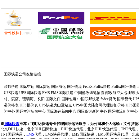
国际快递公司
友情链接
联邦快递
国际空运
国际货运
国际海运
国际物流
FedEx
FedEx快递
FedEx国际快递
UPS快递
UPS国际快递
EMS
EMS国际快递
中国邮政速递物流
邮政航空大包
邮政大
村、窦店、琉璃河、长阳
国际文件
国际包裹
中国联邦快递
fedex货代
国际货代
U
递价格表
UPS报价表
UPS快递房山区站点
UPS中国大陆官网代理折扣价格
UPS国
闻中心
国际空运新闻中心
国际海运新闻中心
国际货运新闻中心
国际物流新闻中心
寄
国际快递
推荐：
飞时达快递专业代理国际运送服务，为公司和个人运输：文件货物
北京DHL快递，北京DHL国际快递，DHL快递代理，北京DHL快递代理，TNT代理
TNT国际快递，
EMS
代理，EMS快递代理，EMS国际快递，EMS国际快递代理，北京FedE