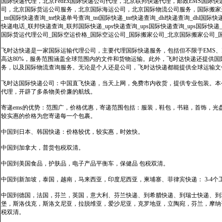
国际快递代理，北京FedEx国际快递公司代理，北京联邦快递代理，邮政EMS国际
司，北京国际货运公司服务，北京国际海运公司，北京国际物流公司服务，国际搬家运输服务
_tnt国际快递查询_tnt快递单号查询_tnt国际快递_tnt快递查询_dhl快递查询_dhl国
快递电话_联邦快递查询_联邦国际快递_ups快递查询_ups国际快递查询_ups国际快递
国际货运代理公司_国际空运价格_国际空运公司_国际搬家公司_北京国际搬家公司_
飞时达快递是一家国际运输代理公司，主要代理国际快递服务，包括但不限于EMS、Fe
高达80%，服务范围涵盖全球范围内的文件和货物运输。此外，飞时达快递还提供
务，以及国际物流查询服务。无论是个人还是公司，飞时达快递都能提供全球运输文
飞时达国际快递公司：中国直飞快递，当天上网，免费市内收货，提供专业包装。本
代理，开辟了多条物美价廉的航线。
寄递ems的优势：范围广，价格优惠，寄递范围包括：服装，鞋包，书籍，首饰，
较实惠的价格为您寄递每一个包裹。
中国到日本、韩国快递：价格较优，较实惠，时效快。
中国到加拿大，普货包税双清。
中国到美国食品，护肤品，电子产品平衡车，保健品 包税双清。
中国到新加坡，泰国，越南，马来西亚，印度尼西亚，柬埔寨、菲律宾快递： 3-4个
中国到德国，法国，芬兰，英国，意大利、芬兰快递、到希腊快递、到瑞士快递、到
堡，斯洛伐克，斯洛文尼亚，拉脱维亚，爱沙尼亚，克罗地亚，立陶宛，芬兰，摩纳
税双清。