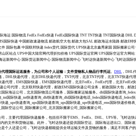
际海运
国际物流
FedEx
FedEx快递
FedEx国际快递
TNT
TNT快递
TNT国际快递
DHL
MS国际快递
中国邮政速递物流
邮政航空大包
邮政大包SAL
邮政海运水陆路
邮政E特
文件
国际包裹
中国联邦快递
fedex货代
国际货代
UPS快递北京鑫秀家园
国际搬家公司
递房山区站点
UPS中国大陆官网代理折扣价格
UPS国际货运官网
UPS国际空运官方网站
海运新闻中心
国际货运新闻中心
国际物流新闻中心
飞时达快递新闻中心
飞时达国际
业代理国际运送服务，为公司和个人运输：文件货物私人物品行李托运
。
DHL
，DHL
递，DHL快递代理，北京DHL快递代理，TNT代理，北京TNT代理，北京TNT快递代
递代理，EMS国际快递，EMS国际快递代理，北京FedEx，FedEx代理，北京FedEx快递
际快递公司代理，北京联邦快递代理，邮政EMS国际快递公司业务，邮政国际大包，邮
际海运公司，北京国际物流公司服务，国际搬家运输服务。dhl国际快递查询_fedex
询_tnt国际快递_tnt快递查询_dhl快递查询_dhl国际快递电话_fedex国际快递电话_fe
递_ups快递查询_ups国际快递查询_ups国际快递_ups快递电话_ems国际快递价格
_国际空运公司_国际搬家公司_北京国际搬家公司_国际搬家公司。
司，主要代理国际快递服务，包括但不限于EMS、FedEx、DHL、UPS等。飞时达
范围内的文件和货物运输。此外，飞时达快递还提供国际空运、国际海运进出口、国际
论是个人还是公司，飞时达快递都能提供全球运输文件及货物的服务，满足不同客户的