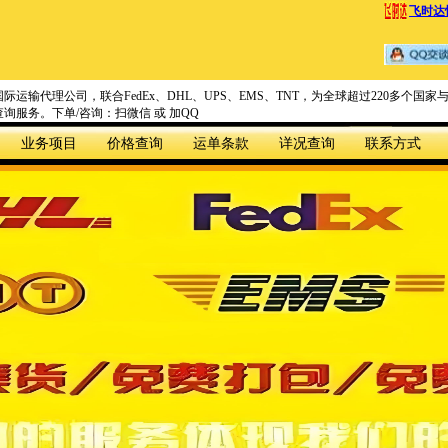
飞时达
际运输代理公司，联合FedEx、DHL、UPS、EMS、TNT，为全球超过220多个
询服务。下单/咨询：扫微信 或 加QQ
业务项目
价格查询
运单条款
详况查询
联系方式