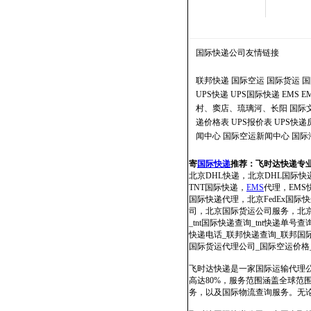
国际快递公司
友情链接
联邦快递
国际空运
国际货运
国
UPS快递
UPS国际快递
EMS
E
村、窦店、琉璃河、长阳
国际
递价格表
UPS报价表
UPS快
闻中心
国际空运新闻中心
国际
寄
国际快递
推荐：
飞时达快递专
北京DHL快递，北京DHL国际快
TNT国际快递，
EMS
代理，EMS快
国际快递代理，北京FedEx国
司，北京国际货运公司服务，北京国
_tnt国际快递查询_tnt快递单号查
快递电话_联邦快递查询_联邦国际快
国际货运代理公司_国际空运价格
飞时达快递是一家国际运输代理公
高达80%，服务范围涵盖全球
务，以及国际物流查询服务。无