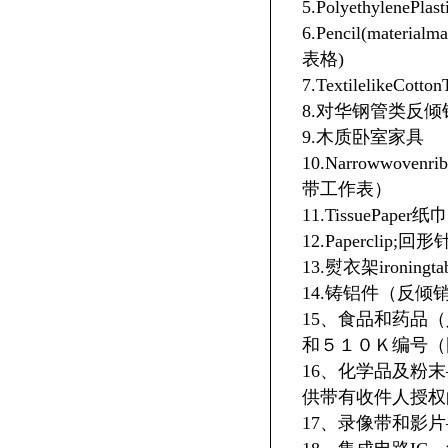
5.Polyethyle
6.Pencil(mate
表格)
7.TextilelikeC
8.对华钢管类反倾
9.木质卧室家具
10.Narrowwovenr
带工作表）
11.TissuePaper纸巾
12.Paperclip;回形
13.熨衣架ironingtab
14.铸铝件（反倾
15、食品和药品
和５１０Ｋ编号（
16、化学品及粉末
供带有收件人授权的
17、录像带和影