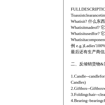
FULLDESCRIPTI
Toassistclearanceti
Whatisit? 什么东西
Whatisitmade
Whatisitusedf
Whatisitacom
例 e.g.)Ladies'100%
最后还有生产商信息 “S
二、反倾销货物&
1.Candle--cand
Candles)
2.Giftbox--G
3.Foldingchair
4.Bearing–beari