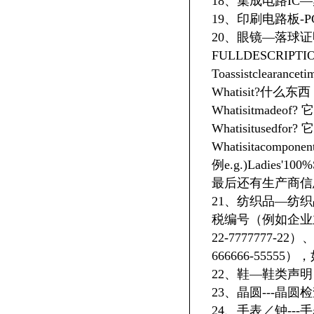
18、集成电路I
19、印刷电路板-P
20、眼镜—落球
FULLDESCRIPTI
Toassistclearanceti
Whatisit?什么东西
Whatisitmade
Whatisitusedf
Whatisitacom
例e.g.)Ladies'100%
最后还有生产商信息“SH
21、纺织品—纺
税编号（例如企业
22-7777777-
666666-55
22、鞋—鞋类声明
23、晶圆---晶圆
24、手表／钟--