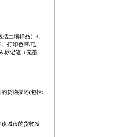
包括土壤样品）4、
8、打印色带/电
笔＆标记笔（充墨
的货物描述(包括:
查发往该城市的货物发