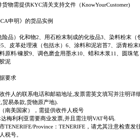
物需提供KYC清关支持文件（KnowYourCustomer)
SCA申明》的货品实例
危险品）化和物2、用石粉末制成的化妆品3、染料粉末（
漆5、皮革处理液（包括水）6、涂料和泥岩苔7、沥青粉末
料原料/橡胶9、调色磨盒用墨水10、蜡和木浆11、圆珠
具胶泥
据要求
收件人的联系电话和邮箱地址,发票需英文填写并注明详细
,贸易条款,货物原产地).
（南美国家），需提供收件人税号
达梅利利亚需要商业发票,并且需注明VAT号码.
ENERIFE/Province：TENERIFE，请尤其注意检
人税号。