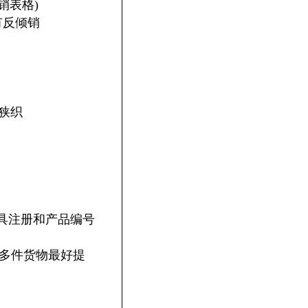
倾销表格)
息(有反倾销
供（狭织
器具注册和产品编号
（多件货物最好提