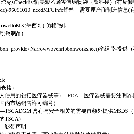
nePlasticBagsChecklist输美聚乙烯零售购物袋（塑料袋）(有反
rialmade)-96091010–needMFGinfo铅笔，需要原产商制造信
ottonToweltoMX(墨西哥) 仿棉毛巾
销(钢制品)
ibbon–provide<Narrowwovenribbonworksheet)窄织带-提
针
le
销表格）
（人使用的包括医疗器械等）--FDA，医疗器械需要注明
国内市场销售许可编号）
—TSCADGM 含有与安全相关的需要再额外提供MSDS
TSCA）
片—影带声明