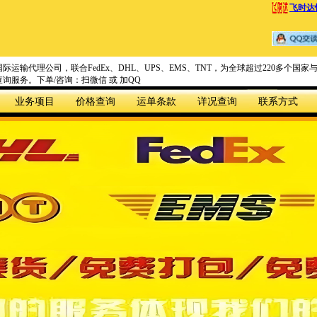
飞时达
际运输代理公司，联合FedEx、DHL、UPS、EMS、TNT，为全球超过220多个
询服务。下单/咨询：扫微信 或 加QQ
业务项目
价格查询
运单条款
详况查询
联系方式