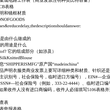
C—集成电路工作表（商业发票注明种类比特容量）
CB表格
证明和镜框材质
ONOFGOODS
mes&reducedelay,thedescriptionshouldanswer:
of? 它是由什么做成的
or? 它的用途是什么
ponentof? 它的组成部分（如涉及）
SilkKnittedBlouse
IPPERISMFG”原产国“madeinchina”
织品声明衣服类商业发票上要写详细种类和材质、针织还
主识别号，社会保险号，临时进口方编号），EIN#---企
22）、SSN#---社会保险号（例如，333-22-4444）、临时进
555），如果收件人没有进口商编码，收件人必须填写5106表
检查表
-手表申报表格