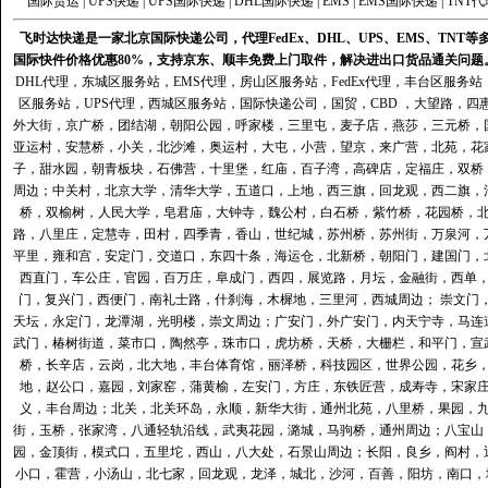
国际货运
|
UPS快递
|
UPS国际快递
|
DHL国际快递
|
EMS
|
EMS国际快递
|
TNT代
飞时达快递是一家北京国际快递公司，代理FedEx、DHL、UPS、EMS、TN
国际快件价格优惠80%，支持京东、顺丰免费上门取件，解决进出口货品通关问题
DHL代理
，
东城区服务站
，
EMS代理
，
房山区服务站
，
FedEx代理
，
丰台区服务站
区服务站
，
UPS代理
，
西城区服务站
，
国际快递公司
，国贸，CBD ，大望路，
外大街，京广桥，团结湖，朝阳公园，呼家楼，三里屯，麦子店，燕莎，三元桥，
亚运村，安慧桥，小关，北沙滩，奥运村，大屯，小营，望京，来广营，北苑，花
子，甜水园，朝青板块，石佛营，十里堡，红庙，百子湾，高碑店，定福庄，双桥
周边；中关村，北京大学，清华大学，五道口，上地，西三旗，回龙观，西二旗，
桥，双榆树，人民大学，皂君庙，大钟寺，魏公村，白石桥，紫竹桥，花园桥，
路，八里庄，定慧寺，田村，四季青，香山，世纪城，苏州桥，苏州街，万泉河，
平里，雍和宫，安定门，交道口，东四十条，海运仓，北新桥，朝阳门，建国门，
西直门，车公庄，官园，百万庄，阜成门，西四，展览路，月坛，金融街，西单
门，复兴门，西便门，南礼士路，什刹海，木樨地，三里河，西城周边； 崇文门
天坛，永定门，龙潭湖，光明楼，崇文周边；广安门，外广安门，内天宁寺，马连
武门，椿树街道，菜市口，陶然亭，珠市口，虎坊桥，天桥，大栅栏，和平门，宣
桥，长辛店，云岗，北大地，丰台体育馆，丽泽桥，科技园区，世界公园，花乡
地，赵公口，嘉园，刘家窑，蒲黄榆，左安门，方庄，东铁匠营，成寿寺，宋家
义，丰台周边；北关，北关环岛，永顺，新华大街，通州北苑，八里桥，果园，
街，玉桥，张家湾，八通轻轨沿线，武夷花园，潞城，马驹桥，通州周边；八宝山
园，金顶街，模式口，五里坨，西山，八大处，石景山周边；长阳，良乡，阎村，
小口，霍营，小汤山，北七家，回龙观，龙泽，城北，沙河，百善，阳坊，南口，城