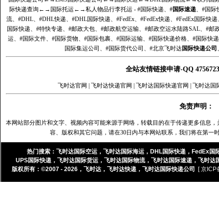
际快递查询
←→
国际托运
←→
私人物品行李托运
- #国际快递、#
国际速递
、#国际
流、#DHL、#DHL快递、#DHL国际快递、#FedEx、#FedEx快递、#FedEx国际快
国际快递、#特快专递、#邮政大包、#邮政航空运输、#邮政空运水陆路SAL、#邮政
运、#国际文件、#国际货物、#国际包裹、#国际运输、#国际快递价格、#国际快递
国际集运公司、#国际货代公司、#北京飞时达
国际快递公司
全站友情链接申请-QQ 47567
飞时达官网
|
飞时达快递官网
|
飞时达国际快递官网
|
飞时达国
免责声明：
本网站部分图片和文字、视频内容可能来源于网络，转载目的在于传递更多信息，
容、版权和其它问题，请在30日内与本网站联系，我们将在第一
热门搜索：
飞时达国际空运
，
飞时达国际海运
，
DHL国际快递
，
FedEx国
UPS国际快递
，
飞时达国际货运
，
飞时达国际物流
，
飞时达国际速递
，
飞时达
版权所有：©2007 - 2026，
飞时达
，
飞时达快递
，
飞时达国际快递公司
[ 京ICP