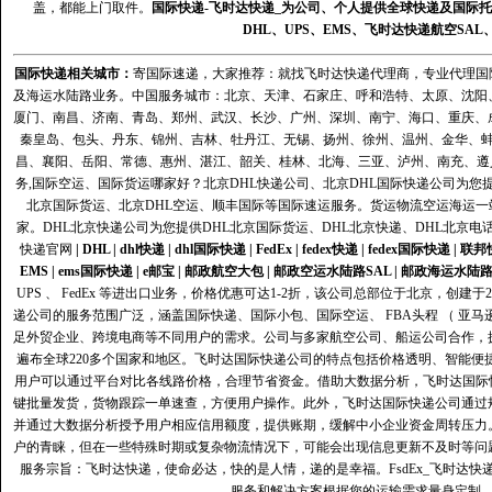
盖，都能上门取件。
国际快递
-
飞时达
快递_为公司、个人提供全球快递及
国际托
DHL
、
UPS
、
EMS
、
飞时达快递
航空
SAL
国际快递
相关城市：
寄国际速递，大家推荐：就找飞时达快递代理商，专业代理国际快递
及海运水陆路业务。中国服务城市：北京、天津、石家庄、呼和浩特、太原、沈阳
厦门、南昌、济南、青岛、郑州、武汉、长沙、广州、深圳、南宁、海口、重庆、
秦皇岛、包头、丹东、锦州、吉林、牡丹江、无锡、扬州、徐州、温州、金华、
昌、襄阳、岳阳、常德、惠州、湛江、韶关、桂林、北海、三亚、泸州、南充、遵
务,国际空运、国际货运哪家好？北京DHL快递公司、北京DHL国际快递公司为您提
北京国际货运、北京DHL空运、顺丰国际等国际速运服务。货运物流空运海运
家。DHL北京快递公司为您提供DHL北京国际货运、DHL北京快递、DHL北京电
快递官网
|
DHL
|
dhl快递
|
dhl国际快递
|
FedEx
|
fedex快递
|
fedex国际快递
|
联邦
EMS
|
ems国际快递
|
e邮宝
|
邮政航空大包
|
邮政空运水陆路SAL
|
邮政海运水陆
UPS 、 FedEx 等进出口业务，价格优惠可达1-2折，该公司总部位于北京，创
递公司的服务范围广泛，涵盖国际快递、国际小包、国际空运、 FBA头程 （ 亚
足外贸企业、跨境电商等不同用户的需求。公司与多家航空公司、船运公司合作，
遍布全球220多个国家和地区。飞时达国际快递公司的特点包括价格透明、智能
用户可以通过平台对比各线路价格，合理节省资金。借助大数据分析，飞时达国际
键批量发货，货物跟踪一单速查，方便用户操作。此外，飞时达国际快递公司通过
并通过大数据分析授予用户相应信用额度，提供账期，缓解中小企业资金周转压力
户的青睐，但在一些特殊时期或复杂物流情况下，可能会出现信息更新不及时等问
服务宗旨：飞时达快递，使命必达，快的是人情，递的是幸福。FsdEx_飞时达
服务和解决方案根据您的运输需求量身定制