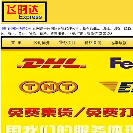
飞时达国际快递公司
官网是一家国际运输代理公司，联合FedEx、DHL、UPS、EM
运、海运、货运、物流、价格、查询服务。下单/咨询：扫微信 或 加QQ
首 页
公司简介
业务项目
价格查询
运单条款