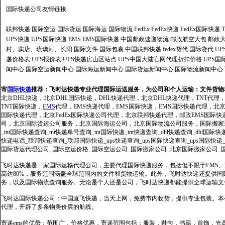
国际快递公司
友情链接
联邦快递
国际空运
国际货运
国际海运
国际物流
FedEx
FedEx快递
FedEx国际快递
UPS快递
UPS国际快递
EMS
EMS国际快递
中国邮政速递物流
邮政航空大包
邮政大
村、窦店、琉璃河、长阳
国际文件
国际包裹
中国联邦快递
fedex货代
国际货代
U
递价格表
UPS报价表
UPS快递房山区站点
UPS中国大陆官网代理折扣价格
UPS国
闻中心
国际空运新闻中心
国际海运新闻中心
国际货运新闻中心
国际物流新闻中心
寄
国际快递
推荐：
飞时达快递专业代理国际运送服务，为公司和个人运输：文件货物
北京DHL快递，北京DHL国际快递，DHL快递代理，北京DHL快递代理，TNT代理
TNT国际快递，
EMS
代理，EMS快递代理，EMS国际快递，EMS国际快递代理，北京FedE
国际快递代理，北京FedEx国际快递公司代理，北京联邦快递代理，邮政EMS国际
司，北京国际货运公司服务，北京国际海运公司，北京国际物流公司服务，国际搬家运输服务
_tnt国际快递查询_tnt快递单号查询_tnt国际快递_tnt快递查询_dhl快递查询_dhl国
快递电话_联邦快递查询_联邦国际快递_ups快递查询_ups国际快递查询_ups国际快递
国际货运代理公司_国际空运价格_国际空运公司_国际搬家公司_北京国际搬家公司_
飞时达快递是一家国际运输代理公司，主要代理国际快递服务，包括但不限于EMS、Fe
高达80%，服务范围涵盖全球范围内的文件和货物运输。此外，飞时达快递还提供
务，以及国际物流查询服务。无论是个人还是公司，飞时达快递都能提供全球运输文
飞时达国际快递公司：中国直飞快递，当天上网，免费市内收货，提供专业包装。本
代理，开辟了多条物美价廉的航线。
寄递ems的优势：范围广，价格优惠，寄递范围包括：服装，鞋包，书籍，首饰，