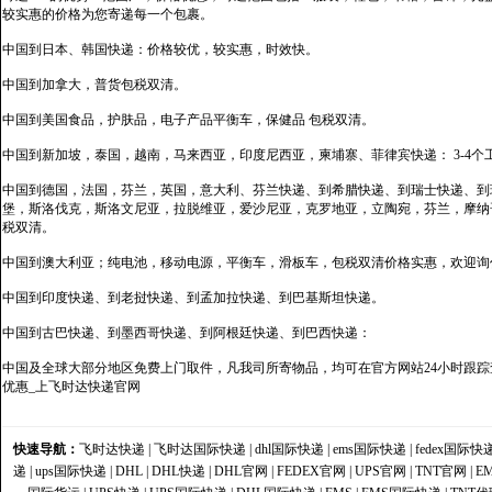
较实惠的价格为您寄递每一个包裹。
中国到日本、韩国快递：价格较优，较实惠，时效快。
中国到加拿大，普货包税双清。
中国到美国食品，护肤品，电子产品平衡车，保健品 包税双清。
中国到新加坡，泰国，越南，马来西亚，印度尼西亚，柬埔寨、菲律宾快递： 3-4个
中国到德国，法国，芬兰，英国，意大利、芬兰快递、到希腊快递、到瑞士快递、到
堡，斯洛伐克，斯洛文尼亚，拉脱维亚，爱沙尼亚，克罗地亚，立陶宛，芬兰，摩纳
税双清。
中国到澳大利亚；纯电池，移动电源，平衡车，滑板车，包税双清价格实惠，欢迎询
中国到印度快递、到老挝快递、到孟加拉快递、到巴基斯坦快递。
中国到古巴快递、到墨西哥快递、到阿根廷快递、到巴西快递：
中国及全球大部分地区免费上门取件，凡我司所寄物品，均可在官方网站24小时跟踪查
优惠_上飞时达快递官网
快速导航：
飞时达快递
|
飞时达国际快递
|
dhl国际快递
|
ems国际快递
|
fedex国际快
递
|
ups国际快递
|
DHL
|
DHL快递
|
DHL官网
|
FEDEX官网
|
UPS官网
|
TNT官网
|
E