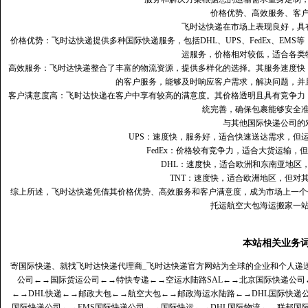
价格优势、高效服务、客
飞时达快递在市场上表现良好，具
价格优势：飞时达快递提供多种国际快递服务，包括DHL、UPS、FedEx、EM
运服务，价格相对较低，适合各类
高效服务：飞时达快递整合了丰富的物流资源，提供多样化的选择。其服务速度快
的客户服务，能够及时响应客户需求，解决问题，并
客户满意度高‌：飞时达快递在客户中享有较高的满意度。其价格透明且具有竞争
统完善，确保包裹能够安全
与其他国际快递公司的
UPS：速度快，服务好，适合快速送达需求，但
FedEx：价格较有竞争力，适合大货运输，
DHL：速度快，适合欧洲和东南亚地区
TNT：速度快，适合欧洲地区，但对
综上所述，飞时达快递凭借其价格优势、高效服务和客户满意度，成为市场上一个
托运航空大包海运搬家一
本站相关业务
寄国际快递、就找飞时达快递代理商_飞时达快递官方网站为全球的企业和个人递
公司
←→
国际货运公司
←→
特快专递
←→
空运水陆路SAL
←→
北京国际快递公司
←→
DHL快递
←→
邮政大包
←→
航空大包
←→
邮政海运水陆路
←→
DHL国际快递
国际快递公司
←→
EMS国际快递公司
←→
国际快运
←→
DHL国际物流
←→
联邦国