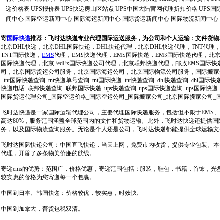
递价格表
UPS报价表
UPS快递房山区站点
UPS中国大陆官网代理折扣价格
UPS国
闻中心
国际空运新闻中心
国际海运新闻中心
国际货运新闻中心
国际物流新闻中心
寄
国际快递
推荐：
飞时达快递专业代理国际运送服务，为公司和个人运输：文件货物
北京DHL快递，北京DHL国际快递，DHL快递代理，北京DHL快递代理，TNT代理
TNT国际快递，
EMS
代理，EMS快递代理，EMS国际快递，EMS国际快递代理，北京FedE
国际快递代理，北京FedEx国际快递公司代理，北京联邦快递代理，邮政EMS国际
司，北京国际货运公司服务，北京国际海运公司，北京国际物流公司服务，国际搬家运输服务
_tnt国际快递查询_tnt快递单号查询_tnt国际快递_tnt快递查询_dhl快递查询_dhl国
快递电话_联邦快递查询_联邦国际快递_ups快递查询_ups国际快递查询_ups国际快递
国际货运代理公司_国际空运价格_国际空运公司_国际搬家公司_北京国际搬家公司_
飞时达快递是一家国际运输代理公司，主要代理国际快递服务，包括但不限于EMS、Fe
高达80%，服务范围涵盖全球范围内的文件和货物运输。此外，飞时达快递还提供
务，以及国际物流查询服务。无论是个人还是公司，飞时达快递都能提供全球运输文
飞时达国际快递公司：中国直飞快递，当天上网，免费市内收货，提供专业包装。本
代理，开辟了多条物美价廉的航线。
寄递ems的优势：范围广，价格优惠，寄递范围包括：服装，鞋包，书籍，首饰，
较实惠的价格为您寄递每一个包裹。
中国到日本、韩国快递：价格较优，较实惠，时效快。
中国到加拿大，普货包税双清。