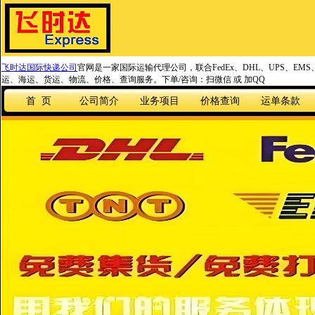
飞时达国际快递公司
官网是一家国际运输代理公司，联合FedEx、DHL、UPS、EM
运、海运、货运、物流、价格、查询服务。下单/咨询：扫微信 或 加QQ
首 页
公司简介
业务项目
价格查询
运单条款