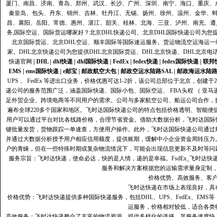
厦门、南昌、济南、青岛、郑州、武汉、长沙、广州、深圳、南宁、海口、重庆、
秦皇岛、包头、丹东、锦州、吉林、牡丹江、无锡、扬州、徐州、温州、金华、
昌、襄阳、岳阳、常德、惠州、湛江、韶关、桂林、北海、三亚、泸州、南充、遵
务,国际空运、国际货运哪家好？北京DHL快递公司、北京DHL国际快递公司为您提
北京国际货运、北京DHL空运、顺丰国际等国际速运服务。货运物流空运海运
家。DHL北京快递公司为您提供DHL北京国际货运、DHL北京快递、DHL北京电
快递官网
|
DHL
|
dhl快递
|
dhl国际快递
|
FedEx
|
fedex快递
|
fedex国际快递
|
联邦
EMS
|
ems国际快递
|
e邮宝
|
邮政航空大包
|
邮政空运水陆路SAL
|
邮政海运水陆
UPS 、 FedEx 等进出口业务，价格优惠可达1-2折，该公司总部位于北京，创
递公司的服务范围广泛，涵盖国际快递、国际小包、国际空运、 FBA头程 （ 亚
足外贸企业、跨境电商等不同用户的需求。公司与多家航空公司、船运公司合作，
遍布全球220多个国家和地区。飞时达国际快递公司的特点包括价格透明、智能
用户可以通过平台对比各线路价格，合理节省资金。借助大数据分析，飞时达国际
键批量发货，货物跟踪一单速查，方便用户操作。此外，飞时达国际快递公司通过
并通过大数据分析授予用户相应信用额度，提供账期，缓解中小企业资金周转压力
户的青睐，但在一些特殊时期或复杂物流情况下，可能会出现信息更新不及时等问
服务宗旨：飞时达快递，使命必达，快的是人情，递的是幸福。FsdEx_飞时达
服务和解决方案根据您的运输需求量身定制
价格优势、高效服务、客
飞时达快递在市场上表现良好，具
价格优势：飞时达快递提供多种国际快递服务，包括DHL、UPS、FedEx、EM
运服务，价格相对较低，适合各类
高效服务：飞时达快递整合了丰富的物流资源，提供多样化的选择。其服务速度快