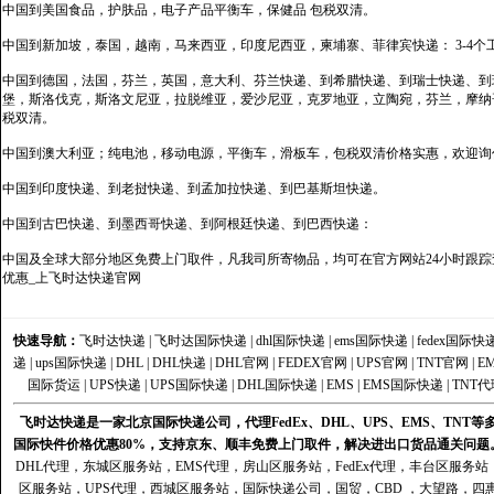
中国到美国食品，护肤品，电子产品平衡车，保健品 包税双清。
中国到新加坡，泰国，越南，马来西亚，印度尼西亚，柬埔寨、菲律宾快递： 3-4个
中国到德国，法国，芬兰，英国，意大利、芬兰快递、到希腊快递、到瑞士快递、到
堡，斯洛伐克，斯洛文尼亚，拉脱维亚，爱沙尼亚，克罗地亚，立陶宛，芬兰，摩纳
税双清。
中国到澳大利亚；纯电池，移动电源，平衡车，滑板车，包税双清价格实惠，欢迎询
中国到印度快递、到老挝快递、到孟加拉快递、到巴基斯坦快递。
中国到古巴快递、到墨西哥快递、到阿根廷快递、到巴西快递：
中国及全球大部分地区免费上门取件，凡我司所寄物品，均可在官方网站24小时跟踪查
优惠_上飞时达快递官网
快速导航：
飞时达快递
|
飞时达国际快递
|
dhl国际快递
|
ems国际快递
|
fedex国际快
递
|
ups国际快递
|
DHL
|
DHL快递
|
DHL官网
|
FEDEX官网
|
UPS官网
|
TNT官网
|
E
国际货运
|
UPS快递
|
UPS国际快递
|
DHL国际快递
|
EMS
|
EMS国际快递
|
TNT代
飞时达快递是一家北京国际快递公司，代理FedEx、DHL、UPS、EMS、TN
国际快件价格优惠80%，支持京东、顺丰免费上门取件，解决进出口货品通关问题
DHL代理
，
东城区服务站
，
EMS代理
，
房山区服务站
，
FedEx代理
，
丰台区服务站
区服务站
，
UPS代理
，
西城区服务站
，
国际快递公司
，国贸，CBD ，大望路，