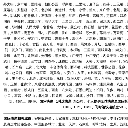
外大街，京广桥，团结湖，朝阳公园，呼家楼，三里屯，麦子店，燕莎，三元桥，
亚运村，安慧桥，小关，北沙滩，奥运村，大屯，小营，望京，来广营，北苑，花
子，甜水园，朝青板块，石佛营，十里堡，红庙，百子湾，高碑店，定福庄，双桥
周边；中关村，北京大学，清华大学，五道口，上地，西三旗，回龙观，西二旗，
桥，双榆树，人民大学，皂君庙，大钟寺，魏公村，白石桥，紫竹桥，花园桥，
路，八里庄，定慧寺，田村，四季青，香山，世纪城，苏州桥，苏州街，万泉河，
平里，雍和宫，安定门，交道口，东四十条，海运仓，北新桥，朝阳门，建国门，
西直门，车公庄，官园，百万庄，阜成门，西四，展览路，月坛，金融街，西单
门，复兴门，西便门，南礼士路，什刹海，木樨地，三里河，西城周边； 崇文门
天坛，永定门，龙潭湖，光明楼，崇文周边；广安门，外广安门，内天宁寺，马连
武门，椿树街道，菜市口，陶然亭，珠市口，虎坊桥，天桥，大栅栏，和平门，宣
桥，长辛店，云岗，北大地，丰台体育馆，丽泽桥，科技园区，世界公园，花乡
地，赵公口，嘉园，刘家窑，蒲黄榆，左安门，方庄，东铁匠营，成寿寺，宋家
义，丰台周边；北关，北关环岛，永顺，新华大街，通州北苑，八里桥，果园，
街，玉桥，张家湾，八通轻轨沿线，武夷花园，潞城，马驹桥，通州周边；八宝山
园，金顶街，模式口，五里坨，西山，八大处，石景山周边；长阳，良乡，阎村，
小口，霍营，小汤山，北七家，回龙观，龙泽，城北，沙河，百善，阳坊，南口，城
盖，都能上门取件。
国际快递
-
飞时达
快递_为公司、个人提供全球快递及
国际托
DHL
、
UPS
、
EMS
、
飞时达快递
航空
SAL
国际快递
相关城市：
寄国际速递，大家推荐：就找飞时达快递代理商，专业代理国际快递
及海运水陆路业务。中国服务城市：北京、天津、石家庄、呼和浩特、太原、沈阳