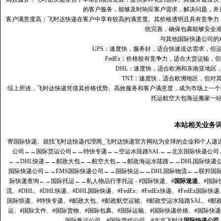
的客户服务，能够及时响应客户需求，解决问题，并
客户满意度高‌：飞时达快递在客户中享有较高的满意度。其价格透明且具有竞争
统完善，确保包裹能够安全
与其他国际快递公司的
UPS：速度快，服务好，适合快速送达需求，但
FedEx：价格较有竞争力，适合大货运输，
DHL：速度快，适合欧洲和东南亚地区
TNT：速度快，适合欧洲地区，但对
综上所述，飞时达快递凭借其价格优势、高效服务和客户满意度，成为市场上一个
托运航空大包海运搬家一
本站相关业务
寄国际快递、就找飞时达快递代理商_飞时达快递官方网站为全球的企业和个人递
公司
←→
国际货运公司
←→
特快专递
←→
空运水陆路SAL
←→
北京国际快递公司
←→
DHL快递
←→
邮政大包
←→
航空大包
←→
邮政海运水陆路
←→
DHL国际快递
国际快递公司
←→
EMS国际快递公司
←→
国际快运
←→
DHL国际物流
←→
联邦国
际快递查询
←→
国际托运
←→
私人物品行李托运
- #国际快递、#
国际速递
、#国际
流、#DHL、#DHL快递、#DHL国际快递、#FedEx、#FedEx快递、#FedEx国际快
国际快递、#特快专递、#邮政大包、#邮政航空运输、#邮政空运水陆路SAL、#邮政
运、#国际文件、#国际货物、#国际包裹、#国际运输、#国际快递价格、#国际快递
国际集运公司、#国际货代公司、#北京飞时达
国际快递公司