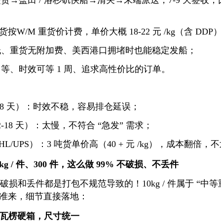
货→盐田 / 洛杉矶快船→清关→末端派送，7-9 天签收
货按W/M 重货价计费，单价大概 18-22 元 /kg（含 DDP
低、重货无附加费、美西港口拥堵时也能稳定发船；
等、时效可等 1 周、追求高性价比的订单。
-8 天）：时效不稳，容易排仓延误；
-18 天）：太慢，不符合 “急发” 需求；
L/UPS）：3 吨货单价高（40 + 元 /kg），成本翻倍，
g / 件、300 件，这么做 99% 不破损、不丢件
破损和丢件都是打包不规范导致的！10kg / 件属于 “中等
准来，细节直接落地：
层瓦楞硬箱，尺寸统一