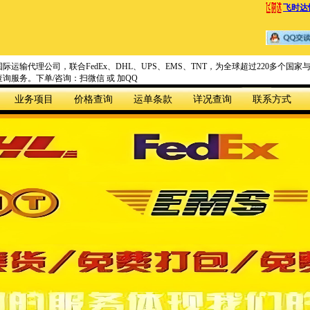
飞时达
际运输代理公司，联合FedEx、DHL、UPS、EMS、TNT，为全球超过220多个
询服务。下单/咨询：扫微信 或 加QQ
业务项目
价格查询
运单条款
详况查询
联系方式