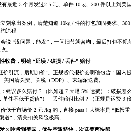
最近 3 个月发过2-5 吨、单件 10kg、200 件以上
立刻拿出案例，清楚知道 10kg / 件的打包加固要求、30
预约流程；
会说 “没问题，能发”，一问细节就含糊，最后打包不规
拒收。
性收费，明确 “延误 / 破损 / 丢件” 赔付
“低价引流，后期加价”。正规货代报价会明确包含：国内
费、美国清关费、关税（DDP）、末端派送费。
：延误多久赔付？（比如超 7 天退 5% 运费）；破损
，单件不低于货值”）；丢件赔付比例？（正规是运费 3 
低于市场价 2 元 /kg 的，直接 pass！大概率是 “低
色渠道”，清关扣关风险极高。
发 3 吨货到美国，优先空派特快，次选美西快船