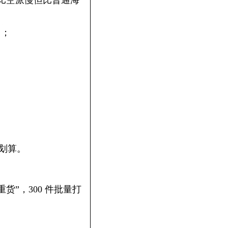
，比空派慢但比普通海
）；
不划算。
重货”，300 件批量打