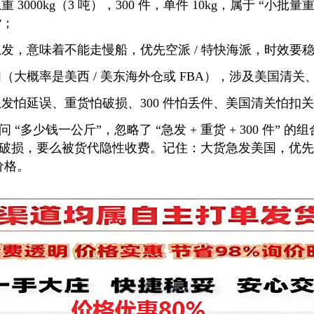
 3000kg（3 吨），300 件，单件 10kg，属于 “小
货；
发，意味着不能走慢船，优先空派 / 特快海派，时效要
（大概率是美西 / 美东海外仓或 FBA），涉及美国清关
发怕延误、重货怕破损、300 件怕丢件、美国清关怕扣
“多少钱一公斤”，忽略了 “急发 + 重货 + 300 件” 
破损，要么被货代隐性收费。记住：大货急发美国，优先 
价格。