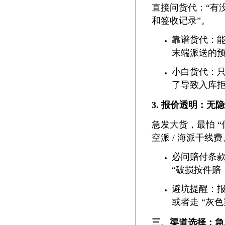
直接问货代：“有没有
和签收记录”。
靠谱货代：能
末端派送的
小白货代：只
了导致入库
3. 报价透明：无隐
急发大货，最怕 
空派 / 海派干线
必问赔付条款
“破损按件赔
避坑提醒：报价
或者走 “灰
三、渠道选择：急