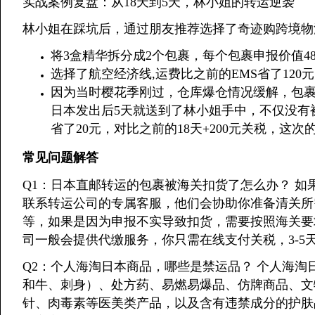
实战案例复盘：从18天到5天，林小姐的转运逆袭
林小姐在踩坑后，通过朋友推荐选择了奇迹购跨境物
将3盒精华拆分成2个包裹，每个包裹申报价值48
选择了航空经济线,运费比之前的EMS省了120
因为当时樱花季刚过，仓库爆仓情况缓解，包裹
日本发出后5天就送到了林小姐手中，不仅没有
省了20元，对比之前的18天+200元关税，这次
常见问题解答
Q1：日本直邮转运的包裹被海关扣货了怎么办？ 
联系转运公司的专属客服，他们会协助你准备清关所
等，如果是因为申报不实导致扣货，需要按照海关要
司一般会提供代缴服务，你只需在线支付关税，3-5
Q2：个人海淘日本商品，哪些是禁运品？ 个人海
和牛、刺身）、处方药、易燃易爆品、仿牌商品、文
针、肉毒素等医美类产品，以及含有违禁成分的护肤