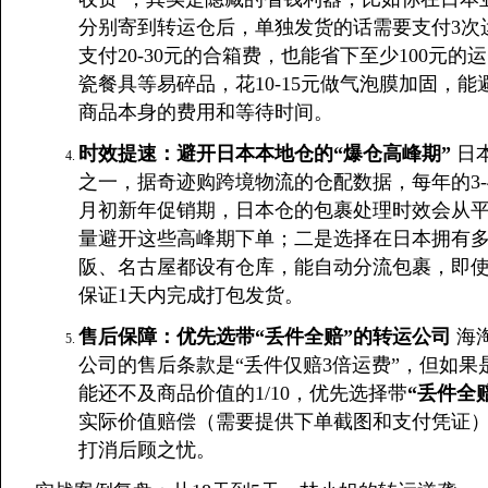
分别寄到转运仓后，单独发货的话需要支付3次
支付20-30元的合箱费，也能省下至少100元的
瓷餐具等易碎品，花10-15元做气泡膜加固，
商品本身的费用和等待时间。
时效提速：避开日本本地仓的“爆仓高峰期”
日
之一，据奇迹购跨境物流的仓配数据，每年的3-4月
月初新年促销期，日本仓的包裹处理时效会从平时
量避开这些高峰期下单；二是选择在日本拥有
阪、名古屋都设有仓库，能自动分流包裹，即使
保证1天内完成打包发货。
售后保障：优先选带“丢件全赔”的转运公司
海
公司的售后条款是“丢件仅赔3倍运费”，但如
能还不及商品价值的1/10，优先选择带
“丢件全
实际价值赔偿（需要提供下单截图和支付凭证）
打消后顾之忧。