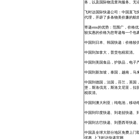
务，以及国际物流查询服务。无
飞时达国际快递公司：中国直飞
代理，开辟了多条物美价廉的航
寄递ems的优势：范围广，价
较实惠的价格为您寄递每一个包
中国到日本、韩国快递：价格较
中国到加拿大，普货包税双清。
中国到美国食品，护肤品，电子产
中国到新加坡，泰国，越南，马来
中国到德国，法国，芬兰，英国
堡，斯洛伐克，斯洛文尼亚，拉
税双清。
中国到澳大利亚；纯电池，移动
中国到印度快递、到老挝快递、
中国到古巴快递、到墨西哥快递
中国及全球大部分地区免费上门取
优惠_上飞时达快递官网