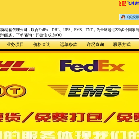
飞时达
际运输代理公司，联合FedEx、DHL、UPS、EMS、TNT，为全球超过220多个
询服务。下单/咨询：扫微信 或 加QQ
业务项目
价格查询
运单条款
详况查询
联系方式