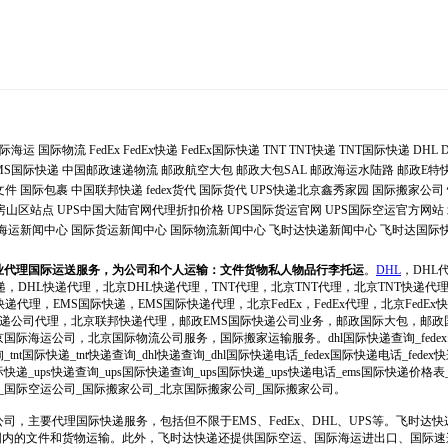
际海运
国际物流
FedEx
FedEx快递
FedEx国际快递
TNT
TNT快递
TNT国际快递
DHL
MS国际快递
中国邮政速递物流
邮政航空大包
邮政大包SAL
邮政海运水陆路
邮政E特
文件
国际包裹
中国联邦快递
fedex货代
国际货代
UPS快递北京鑫秀家园
国际搬家公司
递房山区站点
UPS中国大陆官网代理折扣价格
UPS国际货运官网
UPS国际空运官方网站
海运新闻中心
国际货运新闻中心
国际物流新闻中心
飞时达快递新闻中心
飞时达国际
业代理国际运送服务，为公司和个人运输：文件货物私人物品行李托运
。
DHL
，DHL
递，DHL快递代理，北京DHL快递代理，TNT代理，北京TNT代理，北京TNT快递代
递代理，EMS国际快递，EMS国际快递代理，北京FedEx，FedEx代理，北京FedEx快递
际快递公司代理，北京联邦快递代理，邮政EMS国际快递公司业务，邮政国际大包，邮
际海运公司，北京国际物流公司服务，国际搬家运输服务。dhl国际快递查询_fedex
询_tnt国际快递_tnt快递查询_dhl快递查询_dhl国际快递电话_fedex国际快递电话_fe
递_ups快递查询_ups国际快递查询_ups国际快递_ups快递电话_ems国际快递价格
_国际空运公司_国际搬家公司_北京国际搬家公司_国际搬家公司。
司，主要代理国际快递服务，包括但不限于EMS、FedEx、DHL、UPS等。飞时达
范围内的文件和货物运输。此外，飞时达快递还提供国际空运、国际海运进出口、国际