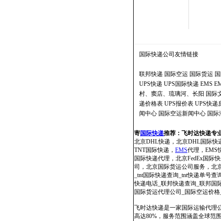
国际快递公司
友情链接
联邦快递
国际空运
国际货运
国
UPS快递
UPS国际快递
EMS
E
村、窦店、琉璃河、长阳
国际
递价格表
UPS报价表
UPS快
闻中心
国际空运新闻中心
国际
寄
国际快递
推荐：
飞时达快递专
北京DHL快递，北京DHL国际快
TNT国际快递，
EMS
代理，EMS快
国际快递代理，北京FedEx国
司，北京国际货运公司服务，北京国
_tnt国际快递查询_tnt快递单号查
快递电话_联邦快递查询_联邦国际快
国际货运代理公司_国际空运价格
飞时达快递是一家国际运输代理公
高达80%，服务范围涵盖全球