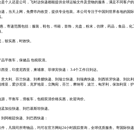
论是个人还是公司，飞时达快递都能提供全球运输文件及货物的服务，满足不同客户的
快递，当天上网，免费市内收货，提供专业包装。本公司专注于中国到世界各地的国际
线。
格优惠，寄递范围包括：服装，鞋包，书籍，首饰，光盘，粉末，仿牌，药品，食品，化
裹。
优，较实惠，时效快。
品平衡车，保健品 包税双清。
西亚，印度尼西亚，柬埔寨、菲律宾快递： 3-4个工作日到达。
，意大利、芬兰快递、到希腊快递、到瑞士快递、到瑞典快递、到西班牙快递、到比利
脱维亚，爱沙尼亚，克罗地亚，立陶宛，芬兰，摩纳哥，波兰，匈牙利，保加利亚：护
电源，平衡车，滑板车，包税双清价格实惠，欢迎询价。
到孟加拉快递、到巴基斯坦快递。
、到阿根廷快递、到巴西快递：
件，凡我司所寄物品，均可在官方网站24小时跟踪查询，全球优质服务。寄国际快递_