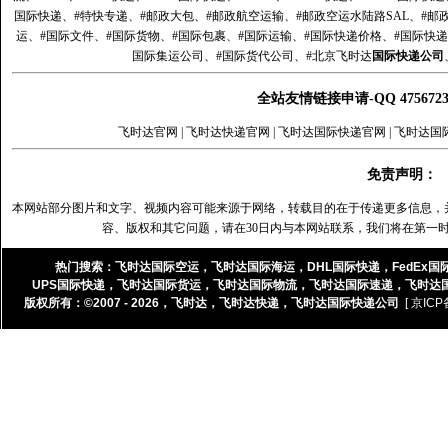
国际快递、#特快专递、#邮政大包、#邮政航空运输、#邮政空运水陆路SAL、#邮政
运、#国际文件、#国际货物、#国际包裹、#国际运输、#国际快递价格、#国际快递
国际集运公司、#国际货代公司、#北京飞时达
国际快递公司
全站友情链接申请-QQ 47567
飞时达官网
|
飞时达快递官网
|
飞时达国际快递官网
|
飞时达国
免责声明：
本网站部分图片和文字、视频内容可能来源于网络，转载目的在于传递更多信息，
容、版权和其它问题，请在30日内与本网站联系，我们将在第一
热门搜索：
飞时达国际空运
，
飞时达国际海运
，
DHL国际快递
，
FedEx国
UPS国际快递
，
飞时达国际货运
，
飞时达国际物流
，
飞时达国际速递
，
飞时达
版权所有：©2007 - 2026，
飞时达
，
飞时达快递
，
飞时达国际快递公司
[ 京ICP