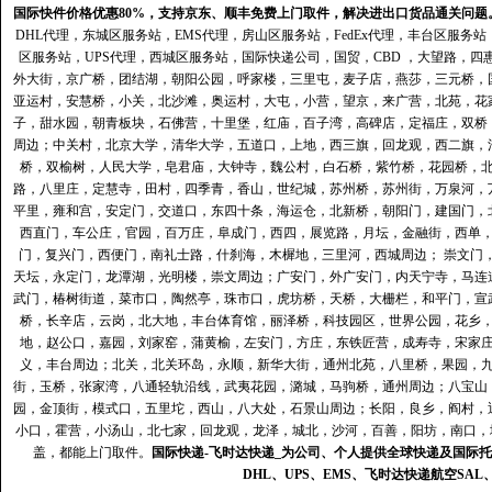
国际快件价格优惠80%，支持京东、顺丰免费上门取件，解决进出口货品通关问题
DHL代理
，
东城区服务站
，
EMS代理
，
房山区服务站
，
FedEx代理
，
丰台区服务站
区服务站
，
UPS代理
，
西城区服务站
，
国际快递公司
，国贸，CBD ，大望路，
外大街，京广桥，团结湖，朝阳公园，呼家楼，三里屯，麦子店，燕莎，三元桥，
亚运村，安慧桥，小关，北沙滩，奥运村，大屯，小营，望京，来广营，北苑，花
子，甜水园，朝青板块，石佛营，十里堡，红庙，百子湾，高碑店，定福庄，双桥
周边；中关村，北京大学，清华大学，五道口，上地，西三旗，回龙观，西二旗，
桥，双榆树，人民大学，皂君庙，大钟寺，魏公村，白石桥，紫竹桥，花园桥，
路，八里庄，定慧寺，田村，四季青，香山，世纪城，苏州桥，苏州街，万泉河，
平里，雍和宫，安定门，交道口，东四十条，海运仓，北新桥，朝阳门，建国门，
西直门，车公庄，官园，百万庄，阜成门，西四，展览路，月坛，金融街，西单
门，复兴门，西便门，南礼士路，什刹海，木樨地，三里河，西城周边； 崇文门
天坛，永定门，龙潭湖，光明楼，崇文周边；广安门，外广安门，内天宁寺，马连
武门，椿树街道，菜市口，陶然亭，珠市口，虎坊桥，天桥，大栅栏，和平门，宣
桥，长辛店，云岗，北大地，丰台体育馆，丽泽桥，科技园区，世界公园，花乡
地，赵公口，嘉园，刘家窑，蒲黄榆，左安门，方庄，东铁匠营，成寿寺，宋家
义，丰台周边；北关，北关环岛，永顺，新华大街，通州北苑，八里桥，果园，
街，玉桥，张家湾，八通轻轨沿线，武夷花园，潞城，马驹桥，通州周边；八宝山
园，金顶街，模式口，五里坨，西山，八大处，石景山周边；长阳，良乡，阎村，
小口，霍营，小汤山，北七家，回龙观，龙泽，城北，沙河，百善，阳坊，南口，城
盖，都能上门取件。
国际快递
-
飞时达
快递_为公司、个人提供全球快递及
国际托
DHL
、
UPS
、
EMS
、
飞时达快递
航空
SAL