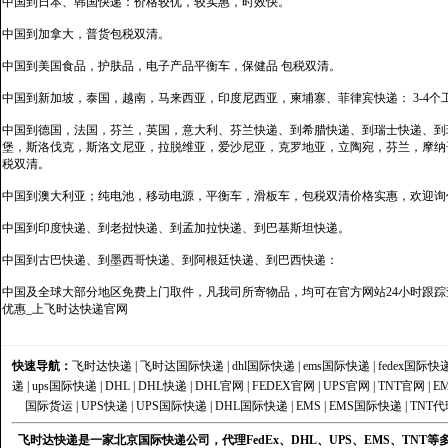
中国到日本、韩国快递：价格较优，较实惠，时效快。
中国到加拿大，普货包税双清。
中国到美国食品，护肤品，电子产品平衡车，保健品 包税双清。
中国到新加坡，泰国，越南，马来西亚，印度尼西亚，柬埔寨、菲律宾快递： 3-4个
中国到德国，法国，芬兰，英国，意大利、芬兰快递、到希腊快递、到瑞士快递、到
堡，斯洛伐克，斯洛文尼亚，拉脱维亚，爱沙尼亚，克罗地亚，立陶宛，芬兰，摩纳
税双清。
中国到澳大利亚；纯电池，移动电源，平衡车，滑板车，包税双清价格实惠，欢迎询
中国到印度快递、到老挝快递、到孟加拉快递、到巴基斯坦快递。
中国到古巴快递、到墨西哥快递、到阿根廷快递、到巴西快递：
中国及全球大部分地区免费上门取件，凡我司所寄物品，均可在官方网站24小时跟踪查
优惠_上飞时达快递官网
快速导航：
飞时达快递
|
飞时达国际快递
|
dhl国际快递
|
ems国际快递
|
fedex国际快
递
|
ups国际快递
|
DHL
|
DHL快递
|
DHL官网
|
FEDEX官网
|
UPS官网
|
TNT官网
|
E
国际货运
|
UPS快递
|
UPS国际快递
|
DHL国际快递
|
EMS
|
EMS国际快递
|
TNT代
飞时达快递是一家北京国际快递公司，代理FedEx、DHL、UPS、EMS、TN