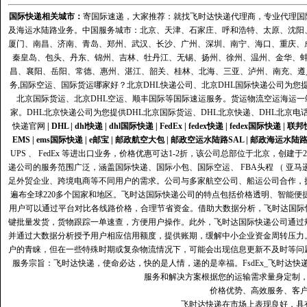
国际快递
相关城市：
寄国际速递，大家推荐：就找飞时达快递代理商，专业代理国际快递
及海运水陆路业务。中国服务城市：北京、天津、石家庄、呼和浩特、太原、沈阳
厦门、南昌、济南、青岛、郑州、武汉、长沙、广州、深圳、南宁、海口、重庆、
秦皇岛、包头、丹东、锦州、吉林、牡丹江、无锡、扬州、徐州、温州、金华、
昌、襄阳、岳阳、常德、惠州、湛江、韶关、桂林、北海、三亚、泸州、南充、遵
务,国际空运、国际货运哪家好？北京DHL快递公司、北京DHL国际快递公司为您提
北京国际货运、北京DHL空运、顺丰国际等国际速运服务。货运物流空运海运
家。DHL北京快递公司为您提供DHL北京国际货运、DHL北京快递、DHL北京电
快递官网
|
DHL
|
dhl快递
|
dhl国际快递
|
FedEx
|
fedex快递
|
fedex国际快递
|
联邦
EMS
|
ems国际快递
|
e邮宝
|
邮政航空大包
|
邮政空运水陆路SAL
|
邮政海运水陆
UPS 、 FedEx 等进出口业务，价格优惠可达1-2折，该公司总部位于北京，创
递公司的服务范围广泛，涵盖国际快递、国际小包、国际空运、 FBA头程 （ 亚
足外贸企业、跨境电商等不同用户的需求。公司与多家航空公司、船运公司合作，
遍布全球220多个国家和地区。飞时达国际快递公司的特点包括价格透明、智能
用户可以通过平台对比各线路价格，合理节省资金。借助大数据分析，飞时达国际
键批量发货，货物跟踪一单速查，方便用户操作。此外，飞时达国际快递公司通过
并通过大数据分析授予用户相应信用额度，提供账期，缓解中小企业资金周转压力
户的青睐，但在一些特殊时期或复杂物流情况下，可能会出现信息更新不及时等问
服务宗旨：飞时达快递，使命必达，快的是人情，递的是幸福。FsdEx_飞时达
服务和解决方案根据您的运输需求量身定制
价格优势、高效服务、客
飞时达快递在市场上表现良好，具