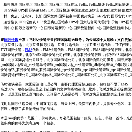
联邦快递
国际空运
国际货运
国际海运
国际物流
FedEx
FedEx快递
FedEx国际快递
UPS快递
UPS国际快递
EMS
EMS国际快递
中国邮政速递物流
邮政航空大包
邮政大
村、窦店、琉璃河、长阳
国际文件
国际包裹
中国联邦快递
fedex货代
国际货代
U
递价格表
UPS报价表
UPS快递房山区站点
UPS中国大陆官网代理折扣价格
UPS国
闻中心
国际空运新闻中心
国际海运新闻中心
国际货运新闻中心
国际物流新闻中心
寄
国际快递
推荐：
飞时达快递专业代理国际运送服务，为公司和个人运输：文件货物
北京DHL快递，北京DHL国际快递，DHL快递代理，北京DHL快递代理，TNT代理
TNT国际快递，
EMS
代理，EMS快递代理，EMS国际快递，EMS国际快递代理，北京FedE
国际快递代理，北京FedEx国际快递公司代理，北京联邦快递代理，邮政EMS国际
司，北京国际货运公司服务，北京国际海运公司，北京国际物流公司服务，国际搬家运输服务
_tnt国际快递查询_tnt快递单号查询_tnt国际快递_tnt快递查询_dhl快递查询_dhl国
快递电话_联邦快递查询_联邦国际快递_ups快递查询_ups国际快递查询_ups国际快递
国际货运代理公司_国际空运价格_国际空运公司_国际搬家公司_北京国际搬家公司_
飞时达快递是一家国际运输代理公司，主要代理国际快递服务，包括但不限于EMS、Fe
高达80%，服务范围涵盖全球范围内的文件和货物运输。此外，飞时达快递还提供
务，以及国际物流查询服务。无论是个人还是公司，飞时达快递都能提供全球运输文
飞时达国际快递公司：中国直飞快递，当天上网，免费市内收货，提供专业包装。本
代理，开辟了多条物美价廉的航线。
寄递ems的优势：范围广，价格优惠，寄递范围包括：服装，鞋包，书籍，首饰，
较实惠的价格为您寄递每一个包裹。