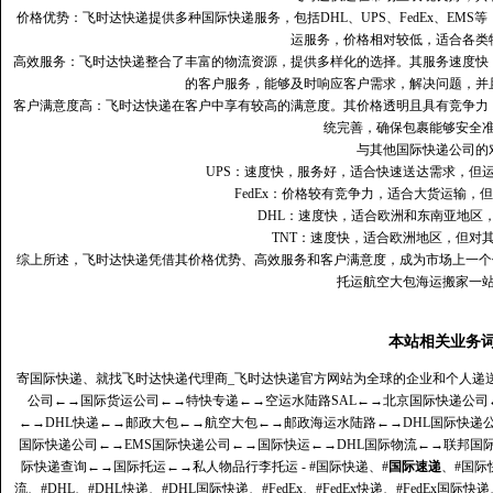
价格优势：飞时达快递提供多种国际快递服务，包括DHL、UPS、FedEx、EM
运服务，价格相对较低，适合各类
高效服务：飞时达快递整合了丰富的物流资源，提供多样化的选择。其服务速度快
的客户服务，能够及时响应客户需求，解决问题，并
客户满意度高‌：飞时达快递在客户中享有较高的满意度。其价格透明且具有竞争
统完善，确保包裹能够安全
与其他国际快递公司的
UPS：速度快，服务好，适合快速送达需求，但
FedEx：价格较有竞争力，适合大货运输，
DHL：速度快，适合欧洲和东南亚地区
TNT：速度快，适合欧洲地区，但对
综上所述，飞时达快递凭借其价格优势、高效服务和客户满意度，成为市场上一个
托运航空大包海运搬家一
本站相关业务
寄国际快递、就找飞时达快递代理商_飞时达快递官方网站为全球的企业和个人递
公司
←→
国际货运公司
←→
特快专递
←→
空运水陆路SAL
←→
北京国际快递公司
←→
DHL快递
←→
邮政大包
←→
航空大包
←→
邮政海运水陆路
←→
DHL国际快递
国际快递公司
←→
EMS国际快递公司
←→
国际快运
←→
DHL国际物流
←→
联邦国
际快递查询
←→
国际托运
←→
私人物品行李托运
- #国际快递、#
国际速递
、#国际
流、#DHL、#DHL快递、#DHL国际快递、#FedEx、#FedEx快递、#FedEx国际快