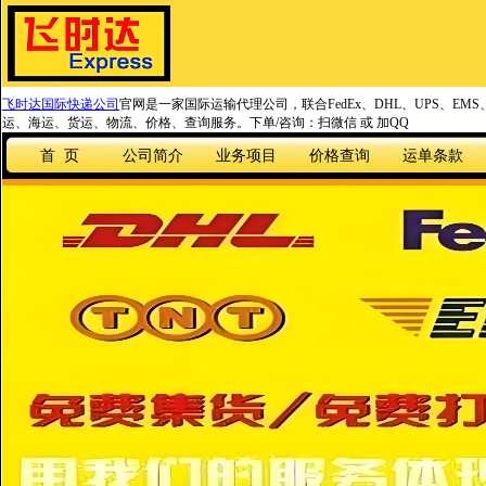
飞时达国际快递公司
官网是一家国际运输代理公司，联合FedEx、DHL、UPS、EM
运、海运、货运、物流、价格、查询服务。下单/咨询：扫微信 或 加QQ
首 页
公司简介
业务项目
价格查询
运单条款