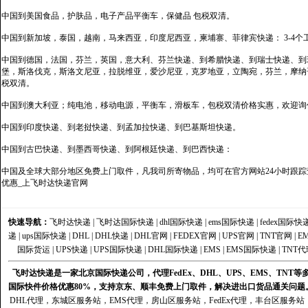
中国到美国食品，护肤品，电子产品平衡车，保健品 包税双清。
中国到新加坡，泰国，越南，马来西亚，印度尼西亚，柬埔寨、菲律宾快递： 3-4个
中国到德国，法国，芬兰，英国，意大利、芬兰快递、到希腊快递、到瑞士快递、到
堡，斯洛伐克，斯洛文尼亚，拉脱维亚，爱沙尼亚，克罗地亚，立陶宛，芬兰，摩纳
税双清。
中国到澳大利亚；纯电池，移动电源，平衡车，滑板车，包税双清价格实惠，欢迎询
中国到印度快递、到老挝快递、到孟加拉快递、到巴基斯坦快递。
中国到古巴快递、到墨西哥快递、到阿根廷快递、到巴西快递：
中国及全球大部分地区免费上门取件，凡我司所寄物品，均可在官方网站24小时跟踪查
优惠_上飞时达快递官网
快速导航：
飞时达快递
|
飞时达国际快递
|
dhl国际快递
|
ems国际快递
|
fedex国际快
递
|
ups国际快递
|
DHL
|
DHL快递
|
DHL官网
|
FEDEX官网
|
UPS官网
|
TNT官网
|
E
国际货运
|
UPS快递
|
UPS国际快递
|
DHL国际快递
|
EMS
|
EMS国际快递
|
TNT代
飞时达快递是一家北京国际快递公司，代理FedEx、DHL、UPS、EMS、TN
国际快件价格优惠80%，支持京东、顺丰免费上门取件，解决进出口货品通关问题
DHL代理
，
东城区服务站
，
EMS代理
，
房山区服务站
，
FedEx代理
，
丰台区服务站