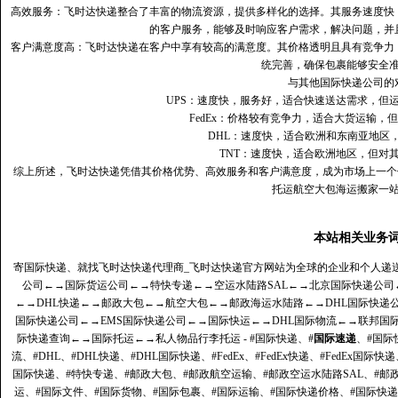
高效服务：飞时达快递整合了丰富的物流资源，提供多样化的选择。其服务速度快
的客户服务，能够及时响应客户需求，解决问题，并
客户满意度高‌：飞时达快递在客户中享有较高的满意度。其价格透明且具有竞争
统完善，确保包裹能够安全
与其他国际快递公司的
UPS：速度快，服务好，适合快速送达需求，但
FedEx：价格较有竞争力，适合大货运输，
DHL：速度快，适合欧洲和东南亚地区
TNT：速度快，适合欧洲地区，但对
综上所述，飞时达快递凭借其价格优势、高效服务和客户满意度，成为市场上一个
托运航空大包海运搬家一
本站相关业务
寄国际快递、就找飞时达快递代理商_飞时达快递官方网站为全球的企业和个人递
公司
←→
国际货运公司
←→
特快专递
←→
空运水陆路SAL
←→
北京国际快递公司
←→
DHL快递
←→
邮政大包
←→
航空大包
←→
邮政海运水陆路
←→
DHL国际快递
国际快递公司
←→
EMS国际快递公司
←→
国际快运
←→
DHL国际物流
←→
联邦国
际快递查询
←→
国际托运
←→
私人物品行李托运
- #国际快递、#
国际速递
、#国际
流、#DHL、#DHL快递、#DHL国际快递、#FedEx、#FedEx快递、#FedEx国际快
国际快递、#特快专递、#邮政大包、#邮政航空运输、#邮政空运水陆路SAL、#邮政
运、#国际文件、#国际货物、#国际包裹、#国际运输、#国际快递价格、#国际快递