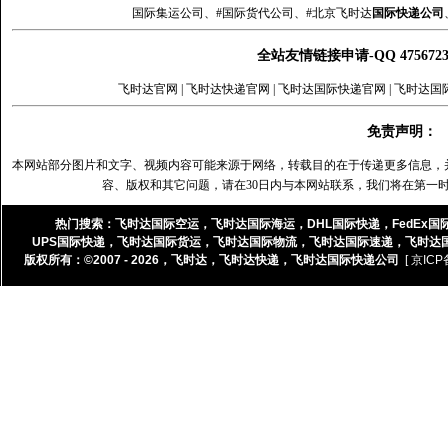
国际集运公司、#国际货代公司、#北京飞时达
国际快递公司
全站友情链接申请-QQ 47567
飞时达官网
|
飞时达快递官网
|
飞时达国际快递官网
|
飞时达国
免责声明：
本网站部分图片和文字、视频内容可能来源于网络，转载目的在于传递更多信息，
容、版权和其它问题，请在30日内与本网站联系，我们将在第一
热门搜索：
飞时达国际空运
，
飞时达国际海运
，
DHL国际快递
，
FedEx国
UPS国际快递
，
飞时达国际货运
，
飞时达国际物流
，
飞时达国际速递
，
飞时达
版权所有：©2007 - 2026，
飞时达
，
飞时达快递
，
飞时达国际快递公司
[ 京ICP