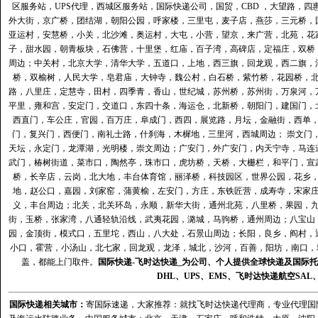
区服务站
，
UPS代理
，
西城区服务站
，
国际快递公司
，国贸，CBD ，大望路，
外大街，京广桥，团结湖，朝阳公园，呼家楼，三里屯，麦子店，燕莎，三元桥，
亚运村，安慧桥，小关，北沙滩，奥运村，大屯，小营，望京，来广营，北苑，花
子，甜水园，朝青板块，石佛营，十里堡，红庙，百子湾，高碑店，定福庄，双桥
周边；中关村，北京大学，清华大学，五道口，上地，西三旗，回龙观，西二旗，
桥，双榆树，人民大学，皂君庙，大钟寺，魏公村，白石桥，紫竹桥，花园桥，
路，八里庄，定慧寺，田村，四季青，香山，世纪城，苏州桥，苏州街，万泉河，
平里，雍和宫，安定门，交道口，东四十条，海运仓，北新桥，朝阳门，建国门，
西直门，车公庄，官园，百万庄，阜成门，西四，展览路，月坛，金融街，西单
门，复兴门，西便门，南礼士路，什刹海，木樨地，三里河，西城周边； 崇文门
天坛，永定门，龙潭湖，光明楼，崇文周边；广安门，外广安门，内天宁寺，马连
武门，椿树街道，菜市口，陶然亭，珠市口，虎坊桥，天桥，大栅栏，和平门，宣
桥，长辛店，云岗，北大地，丰台体育馆，丽泽桥，科技园区，世界公园，花乡
地，赵公口，嘉园，刘家窑，蒲黄榆，左安门，方庄，东铁匠营，成寿寺，宋家
义，丰台周边；北关，北关环岛，永顺，新华大街，通州北苑，八里桥，果园，
街，玉桥，张家湾，八通轻轨沿线，武夷花园，潞城，马驹桥，通州周边；八宝山
园，金顶街，模式口，五里坨，西山，八大处，石景山周边；长阳，良乡，阎村，
小口，霍营，小汤山，北七家，回龙观，龙泽，城北，沙河，百善，阳坊，南口，城
盖，都能上门取件。
国际快递
-
飞时达
快递_为公司、个人提供全球快递及
国际托
DHL
、
UPS
、
EMS
、
飞时达快递
航空
SAL
国际快递
相关城市：
寄国际速递，大家推荐：就找飞时达快递代理商，专业代理国际快递