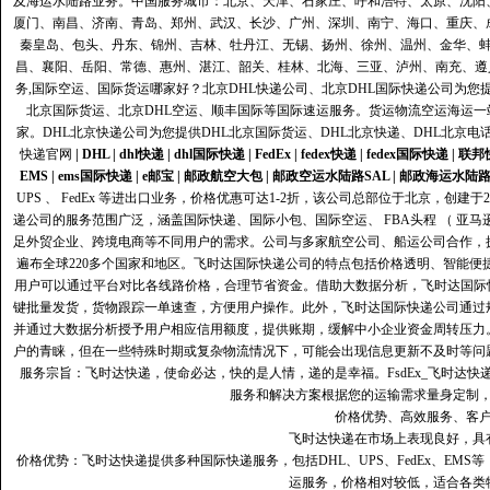
及海运水陆路业务。中国服务城市：北京、天津、石家庄、呼和浩特、太原、沈阳
厦门、南昌、济南、青岛、郑州、武汉、长沙、广州、深圳、南宁、海口、重庆、
秦皇岛、包头、丹东、锦州、吉林、牡丹江、无锡、扬州、徐州、温州、金华、
昌、襄阳、岳阳、常德、惠州、湛江、韶关、桂林、北海、三亚、泸州、南充、遵
务,国际空运、国际货运哪家好？北京DHL快递公司、北京DHL国际快递公司为您提
北京国际货运、北京DHL空运、顺丰国际等国际速运服务。货运物流空运海运
家。DHL北京快递公司为您提供DHL北京国际货运、DHL北京快递、DHL北京电
快递官网
|
DHL
|
dhl快递
|
dhl国际快递
|
FedEx
|
fedex快递
|
fedex国际快递
|
联邦
EMS
|
ems国际快递
|
e邮宝
|
邮政航空大包
|
邮政空运水陆路SAL
|
邮政海运水陆
UPS 、 FedEx 等进出口业务，价格优惠可达1-2折，该公司总部位于北京，创
递公司的服务范围广泛，涵盖国际快递、国际小包、国际空运、 FBA头程 （ 亚
足外贸企业、跨境电商等不同用户的需求。公司与多家航空公司、船运公司合作，
遍布全球220多个国家和地区。飞时达国际快递公司的特点包括价格透明、智能
用户可以通过平台对比各线路价格，合理节省资金。借助大数据分析，飞时达国际
键批量发货，货物跟踪一单速查，方便用户操作。此外，飞时达国际快递公司通过
并通过大数据分析授予用户相应信用额度，提供账期，缓解中小企业资金周转压力
户的青睐，但在一些特殊时期或复杂物流情况下，可能会出现信息更新不及时等问
服务宗旨：飞时达快递，使命必达，快的是人情，递的是幸福。FsdEx_飞时达
服务和解决方案根据您的运输需求量身定制
价格优势、高效服务、客
飞时达快递在市场上表现良好，具
价格优势：飞时达快递提供多种国际快递服务，包括DHL、UPS、FedEx、EM
运服务，价格相对较低，适合各类