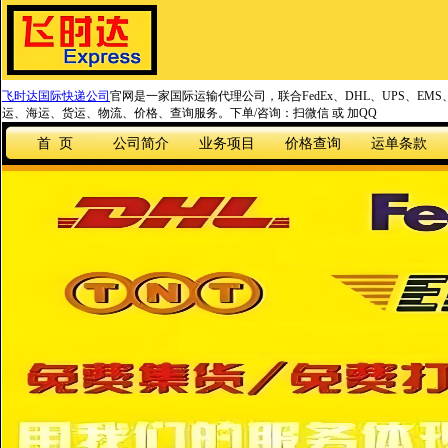
飞时达国际快递公司
官网是一家国际运输代理公司，联合FedEx、DHL、UPS、EM
运、海运、货运、物流、价格、查询服务。下单/咨询：扫微信 或 加QQ
首 页
公司简介
业务项目
价格查询
运单条款