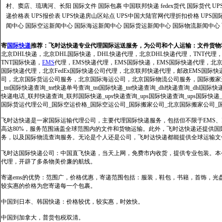
村、窦店、琉璃河、长阳
国际文件
国际包裹
中国联邦快递
fedex货代
国际货代
U
递价格表
UPS报价表
UPS快递房山区站点
UPS中国大陆官网代理折扣价格
UPS国
闻中心
国际空运新闻中心
国际海运新闻中心
国际货运新闻中心
国际物流新闻中心
寄
国际快递
推荐：
飞时达快递专业代理国际运送服务，为公司和个人运输：文件货物
北京DHL快递，北京DHL国际快递，DHL快递代理，北京DHL快递代理，TNT代理
TNT国际快递，
EMS
代理，EMS快递代理，EMS国际快递，EMS国际快递代理，北京FedE
国际快递代理，北京FedEx国际快递公司代理，北京联邦快递代理，邮政EMS国际
司，北京国际货运公司服务，北京国际海运公司，北京国际物流公司服务，国际搬家运输服务
_tnt国际快递查询_tnt快递单号查询_tnt国际快递_tnt快递查询_dhl快递查询_dhl国
快递电话_联邦快递查询_联邦国际快递_ups快递查询_ups国际快递查询_ups国际快递
国际货运代理公司_国际空运价格_国际空运公司_国际搬家公司_北京国际搬家公司_
飞时达快递是一家国际运输代理公司，主要代理国际快递服务，包括但不限于EMS、Fe
高达80%，服务范围涵盖全球范围内的文件和货物运输。此外，飞时达快递还提供
务，以及国际物流查询服务。无论是个人还是公司，飞时达快递都能提供全球运输文
飞时达国际快递公司：中国直飞快递，当天上网，免费市内收货，提供专业包装。本
代理，开辟了多条物美价廉的航线。
寄递ems的优势：范围广，价格优惠，寄递范围包括：服装，鞋包，书籍，首饰，
较实惠的价格为您寄递每一个包裹。
中国到日本、韩国快递：价格较优，较实惠，时效快。
中国到加拿大，普货包税双清。