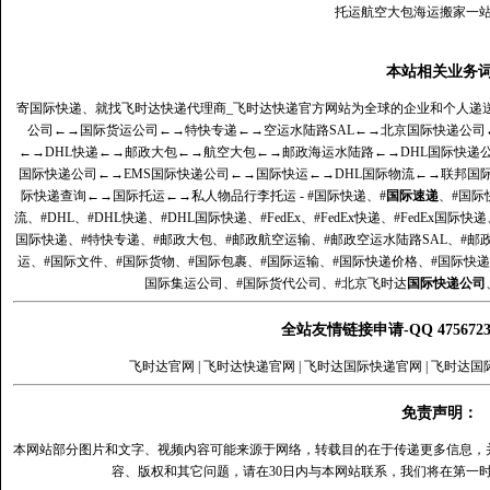
托运航空大包海运搬家一
本站相关业务
寄国际快递、就找飞时达快递代理商_飞时达快递官方网站为全球的企业和个人递
公司
←→
国际货运公司
←→
特快专递
←→
空运水陆路SAL
←→
北京国际快递公司
←→
DHL快递
←→
邮政大包
←→
航空大包
←→
邮政海运水陆路
←→
DHL国际快递
国际快递公司
←→
EMS国际快递公司
←→
国际快运
←→
DHL国际物流
←→
联邦国
际快递查询
←→
国际托运
←→
私人物品行李托运
- #国际快递、#
国际速递
、#国际
流、#DHL、#DHL快递、#DHL国际快递、#FedEx、#FedEx快递、#FedEx国际快
国际快递、#特快专递、#邮政大包、#邮政航空运输、#邮政空运水陆路SAL、#邮政
运、#国际文件、#国际货物、#国际包裹、#国际运输、#国际快递价格、#国际快递
国际集运公司、#国际货代公司、#北京飞时达
国际快递公司
全站友情链接申请-QQ 47567
飞时达官网
|
飞时达快递官网
|
飞时达国际快递官网
|
飞时达国
免责声明：
本网站部分图片和文字、视频内容可能来源于网络，转载目的在于传递更多信息，
容、版权和其它问题，请在30日内与本网站联系，我们将在第一