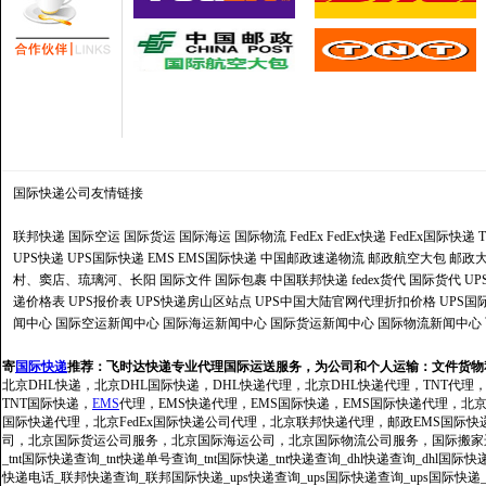
国际快递公司
友情链接
联邦快递
国际空运
国际货运
国际海运
国际物流
FedEx
FedEx快递
FedEx国际快递
UPS快递
UPS国际快递
EMS
EMS国际快递
中国邮政速递物流
邮政航空大包
邮政大
村、窦店、琉璃河、长阳
国际文件
国际包裹
中国联邦快递
fedex货代
国际货代
U
递价格表
UPS报价表
UPS快递房山区站点
UPS中国大陆官网代理折扣价格
UPS国
闻中心
国际空运新闻中心
国际海运新闻中心
国际货运新闻中心
国际物流新闻中心
寄
国际快递
推荐：
飞时达快递专业代理国际运送服务，为公司和个人运输：文件货物
北京DHL快递，北京DHL国际快递，DHL快递代理，北京DHL快递代理，TNT代理
TNT国际快递，
EMS
代理，EMS快递代理，EMS国际快递，EMS国际快递代理，北京FedE
国际快递代理，北京FedEx国际快递公司代理，北京联邦快递代理，邮政EMS国际
司，北京国际货运公司服务，北京国际海运公司，北京国际物流公司服务，国际搬家运输服务
_tnt国际快递查询_tnt快递单号查询_tnt国际快递_tnt快递查询_dhl快递查询_dhl国
快递电话_联邦快递查询_联邦国际快递_ups快递查询_ups国际快递查询_ups国际快递