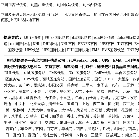
中国到古巴快递、到墨西哥快递、到阿根廷快递、到巴西快递：
中国及全球大部分地区免费上门取件，凡我司所寄物品，均可在官方网站24小时跟踪查
优惠_上飞时达快递官网
快速导航：
飞时达快递
|
飞时达国际快递
|
dhl国际快递
|
ems国际快递
|
fedex国际快
递
|
ups国际快递
|
DHL
|
DHL快递
|
DHL官网
|
FEDEX官网
|
UPS官网
|
TNT官网
|
E
国际货运
|
UPS快递
|
UPS国际快递
|
DHL国际快递
|
EMS
|
EMS国际快递
|
TNT代
飞时达快递是一家北京国际快递公司，代理FedEx、DHL、UPS、EMS、TN
国际快件价格优惠80%，支持京东、顺丰免费上门取件，解决进出口货品通关问题
DHL代理
，
东城区服务站
，
EMS代理
，
房山区服务站
，
FedEx代理
，
丰台区服务站
区服务站
，
UPS代理
，
西城区服务站
，
国际快递公司
，国贸，CBD ，大望路，
外大街，京广桥，团结湖，朝阳公园，呼家楼，三里屯，麦子店，燕莎，三元桥，
亚运村，安慧桥，小关，北沙滩，奥运村，大屯，小营，望京，来广营，北苑，花
子，甜水园，朝青板块，石佛营，十里堡，红庙，百子湾，高碑店，定福庄，双桥
周边；中关村，北京大学，清华大学，五道口，上地，西三旗，回龙观，西二旗，
桥，双榆树，人民大学，皂君庙，大钟寺，魏公村，白石桥，紫竹桥，花园桥，
路，八里庄，定慧寺，田村，四季青，香山，世纪城，苏州桥，苏州街，万泉河，
平里，雍和宫，安定门，交道口，东四十条，海运仓，北新桥，朝阳门，建国门，
西直门，车公庄，官园，百万庄，阜成门，西四，展览路，月坛，金融街，西单
门，复兴门，西便门，南礼士路，什刹海，木樨地，三里河，西城周边； 崇文门