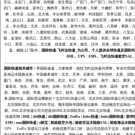
天坛，永定门，龙潭湖，光明楼，崇文周边；广安门，外广安门，内天宁寺，马连
武门，椿树街道，菜市口，陶然亭，珠市口，虎坊桥，天桥，大栅栏，和平门，宣
桥，长辛店，云岗，北大地，丰台体育馆，丽泽桥，科技园区，世界公园，花乡
地，赵公口，嘉园，刘家窑，蒲黄榆，左安门，方庄，东铁匠营，成寿寺，宋家
义，丰台周边；北关，北关环岛，永顺，新华大街，通州北苑，八里桥，果园，
街，玉桥，张家湾，八通轻轨沿线，武夷花园，潞城，马驹桥，通州周边；八宝山
园，金顶街，模式口，五里坨，西山，八大处，石景山周边；长阳，良乡，阎村，
小口，霍营，小汤山，北七家，回龙观，龙泽，城北，沙河，百善，阳坊，南口，城
盖，都能上门取件。
国际快递
-
飞时达
快递_为公司、个人提供全球快递及
国际托
DHL
、
UPS
、
EMS
、
飞时达快递
航空
SAL
国际快递
相关城市：
寄国际速递，大家推荐：就找飞时达快递代理商，专业代理国际快递
及海运水陆路业务。中国服务城市：北京、天津、石家庄、呼和浩特、太原、沈阳
厦门、南昌、济南、青岛、郑州、武汉、长沙、广州、深圳、南宁、海口、重庆、
秦皇岛、包头、丹东、锦州、吉林、牡丹江、无锡、扬州、徐州、温州、金华、
昌、襄阳、岳阳、常德、惠州、湛江、韶关、桂林、北海、三亚、泸州、南充、遵
务,国际空运、国际货运哪家好？北京DHL快递公司、北京DHL国际快递公司为您提
北京国际货运、北京DHL空运、顺丰国际等国际速运服务。货运物流空运海运
家。DHL北京快递公司为您提供DHL北京国际货运、DHL北京快递、DHL北京电
快递官网
|
DHL
|
dhl快递
|
dhl国际快递
|
FedEx
|
fedex快递
|
fedex国际快递
|
联邦
EMS
|
ems国际快递
|
e邮宝
|
邮政航空大包
|
邮政空运水陆路SAL
|
邮政海运水陆
UPS 、 FedEx 等进出口业务，价格优惠可达1-2折，该公司总部位于北京，创
递公司的服务范围广泛，涵盖国际快递、国际小包、国际空运、 FBA头程 （ 亚