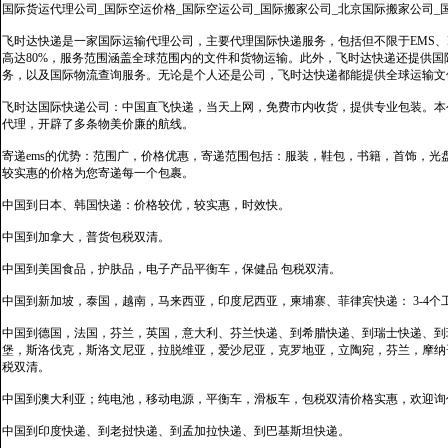
国际货运代理公司_国际空运价格_国际空运公司_国际搬家公司_北京国际搬家公司_
飞时达快递是一家国际运输代理公司，主要代理国际快递服务，包括但不限于EMS、Fe
高达80%，服务范围涵盖全球范围内的文件和货物运输。此外，飞时达快递还提供
务，以及国际物流查询服务。无论是个人还是公司，飞时达快递都能提供全球运输文
飞时达国际快递公司：中国直飞快递，当天上网，免费市内收货，提供专业包装。本
代理，开辟了多条物美价廉的航线。
寄递ems的优势：范围广，价格优惠，寄递范围包括：服装，鞋包，书籍，首饰，
较实惠的价格为您寄递每一个包裹。
中国到日本、韩国快递：价格较优，较实惠，时效快。
中国到加拿大，普货包税双清。
中国到美国食品，护肤品，电子产品平衡车，保健品 包税双清。
中国到新加坡，泰国，越南，马来西亚，印度尼西亚，柬埔寨、菲律宾快递： 3-4个
中国到德国，法国，芬兰，英国，意大利、芬兰快递、到希腊快递、到瑞士快递、到
堡，斯洛伐克，斯洛文尼亚，拉脱维亚，爱沙尼亚，克罗地亚，立陶宛，芬兰，摩纳
税双清。
中国到澳大利亚；纯电池，移动电源，平衡车，滑板车，包税双清价格实惠，欢迎询
中国到印度快递、到老挝快递、到孟加拉快递、到巴基斯坦快递。