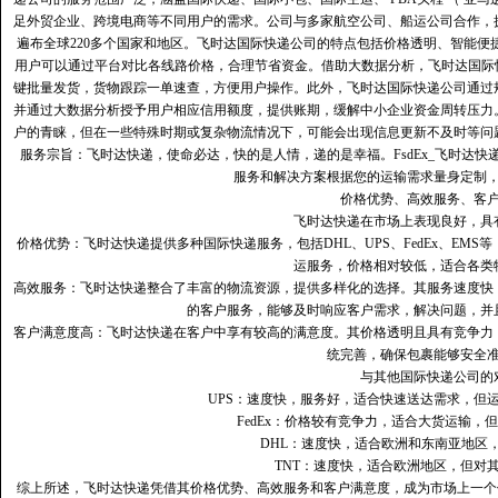
足外贸企业、跨境电商等不同用户的需求。公司与多家航空公司、船运公司合作，
遍布全球220多个国家和地区。飞时达国际快递公司的特点包括价格透明、智能
用户可以通过平台对比各线路价格，合理节省资金。借助大数据分析，飞时达国际
键批量发货，货物跟踪一单速查，方便用户操作。此外，飞时达国际快递公司通过
并通过大数据分析授予用户相应信用额度，提供账期，缓解中小企业资金周转压力
户的青睐，但在一些特殊时期或复杂物流情况下，可能会出现信息更新不及时等问
服务宗旨：飞时达快递，使命必达，快的是人情，递的是幸福。FsdEx_飞时达
服务和解决方案根据您的运输需求量身定制
价格优势、高效服务、客
飞时达快递在市场上表现良好，具
价格优势：飞时达快递提供多种国际快递服务，包括DHL、UPS、FedEx、EM
运服务，价格相对较低，适合各类
高效服务：飞时达快递整合了丰富的物流资源，提供多样化的选择。其服务速度快
的客户服务，能够及时响应客户需求，解决问题，并
客户满意度高‌：飞时达快递在客户中享有较高的满意度。其价格透明且具有竞争
统完善，确保包裹能够安全
与其他国际快递公司的
UPS：速度快，服务好，适合快速送达需求，但
FedEx：价格较有竞争力，适合大货运输，
DHL：速度快，适合欧洲和东南亚地区
TNT：速度快，适合欧洲地区，但对
综上所述，飞时达快递凭借其价格优势、高效服务和客户满意度，成为市场上一个