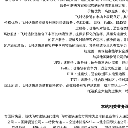
服务和解决方案根据您的运输需求量身定制
价格优势、高效服务、客
飞时达快递在市场上表现良好，具
价格优势：飞时达快递提供多种国际快递服务，包括DHL、UPS、FedEx、EM
运服务，价格相对较低，适合各类
高效服务：飞时达快递整合了丰富的物流资源，提供多样化的选择。其服务速度快
的客户服务，能够及时响应客户需求，解决问题，并
客户满意度高‌：飞时达快递在客户中享有较高的满意度。其价格透明且具有竞争
统完善，确保包裹能够安全
与其他国际快递公司的
UPS：速度快，服务好，适合快速送达需求，但
FedEx：价格较有竞争力，适合大货运输，
DHL：速度快，适合欧洲和东南亚地区
TNT：速度快，适合欧洲地区，但对
综上所述，飞时达快递凭借其价格优势、高效服务和客户满意度，成为市场上一个
托运航空大包海运搬家一
本站相关业务
寄国际快递、就找飞时达快递代理商_飞时达快递官方网站为全球的企业和个人递
公司
←→
国际货运公司
←→
特快专递
←→
空运水陆路SAL
←→
北京国际快递公司
←→
DHL快递
←→
邮政大包
←→
航空大包
←→
邮政海运水陆路
←→
DHL国际快递