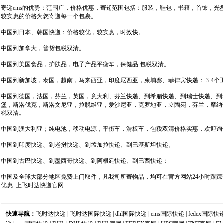
寄递ems的优势：范围广，价格优惠，寄递范围包括：服装，鞋包，书籍，首饰，
较实惠的价格为您寄递每一个包裹。
中国到日本、韩国快递：价格较优，较实惠，时效快。
中国到加拿大，普货包税双清。
中国到美国食品，护肤品，电子产品平衡车，保健品 包税双清。
中国到新加坡，泰国，越南，马来西亚，印度尼西亚，柬埔寨、菲律宾快递： 3-4个
中国到德国，法国，芬兰，英国，意大利、芬兰快递、到希腊快递、到瑞士快递、到
堡，斯洛伐克，斯洛文尼亚，拉脱维亚，爱沙尼亚，克罗地亚，立陶宛，芬兰，摩纳
税双清。
中国到澳大利亚；纯电池，移动电源，平衡车，滑板车，包税双清价格实惠，欢迎询
中国到印度快递、到老挝快递、到孟加拉快递、到巴基斯坦快递。
中国到古巴快递、到墨西哥快递、到阿根廷快递、到巴西快递：
中国及全球大部分地区免费上门取件，凡我司所寄物品，均可在官方网站24小时跟踪查
优惠_上飞时达快递官网
快速导航：
飞时达快递
|
飞时达国际快递
|
dhl国际快递
|
ems国际快递
|
fedex国际快