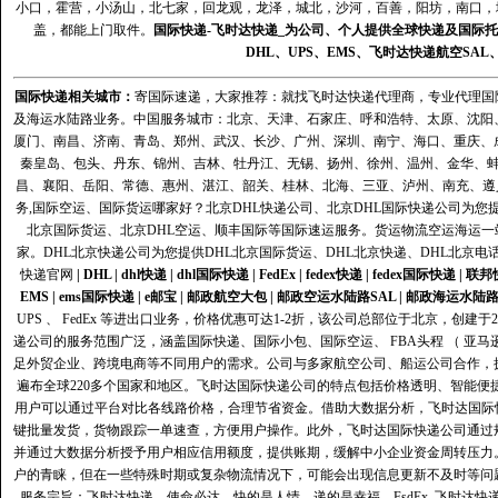
小口，霍营，小汤山，北七家，回龙观，龙泽，城北，沙河，百善，阳坊，南口，城
盖，都能上门取件。
国际快递
-
飞时达
快递_为公司、个人提供全球快递及
国际托
DHL
、
UPS
、
EMS
、
飞时达快递
航空
SAL
国际快递
相关城市：
寄国际速递，大家推荐：就找飞时达快递代理商，专业代理国际快递
及海运水陆路业务。中国服务城市：北京、天津、石家庄、呼和浩特、太原、沈阳
厦门、南昌、济南、青岛、郑州、武汉、长沙、广州、深圳、南宁、海口、重庆、
秦皇岛、包头、丹东、锦州、吉林、牡丹江、无锡、扬州、徐州、温州、金华、
昌、襄阳、岳阳、常德、惠州、湛江、韶关、桂林、北海、三亚、泸州、南充、遵
务,国际空运、国际货运哪家好？北京DHL快递公司、北京DHL国际快递公司为您提
北京国际货运、北京DHL空运、顺丰国际等国际速运服务。货运物流空运海运
家。DHL北京快递公司为您提供DHL北京国际货运、DHL北京快递、DHL北京电
快递官网
|
DHL
|
dhl快递
|
dhl国际快递
|
FedEx
|
fedex快递
|
fedex国际快递
|
联邦
EMS
|
ems国际快递
|
e邮宝
|
邮政航空大包
|
邮政空运水陆路SAL
|
邮政海运水陆
UPS 、 FedEx 等进出口业务，价格优惠可达1-2折，该公司总部位于北京，创
递公司的服务范围广泛，涵盖国际快递、国际小包、国际空运、 FBA头程 （ 亚
足外贸企业、跨境电商等不同用户的需求。公司与多家航空公司、船运公司合作，
遍布全球220多个国家和地区。飞时达国际快递公司的特点包括价格透明、智能
用户可以通过平台对比各线路价格，合理节省资金。借助大数据分析，飞时达国际
键批量发货，货物跟踪一单速查，方便用户操作。此外，飞时达国际快递公司通过
并通过大数据分析授予用户相应信用额度，提供账期，缓解中小企业资金周转压力
户的青睐，但在一些特殊时期或复杂物流情况下，可能会出现信息更新不及时等问
服务宗旨：飞时达快递，使命必达，快的是人情，递的是幸福。FsdEx_飞时达