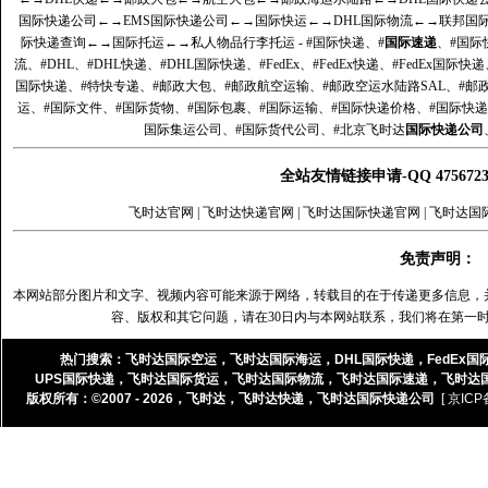
国际快递公司
←→
EMS国际快递公司
←→
国际快运
←→
DHL国际物流
←→
联邦国
际快递查询
←→
国际托运
←→
私人物品行李托运
- #国际快递、#
国际速递
、#国际
流、#DHL、#DHL快递、#DHL国际快递、#FedEx、#FedEx快递、#FedEx国际快
国际快递、#特快专递、#邮政大包、#邮政航空运输、#邮政空运水陆路SAL、#邮政
运、#国际文件、#国际货物、#国际包裹、#国际运输、#国际快递价格、#国际快递
国际集运公司、#国际货代公司、#北京飞时达
国际快递公司
全站友情链接申请-QQ 47567
飞时达官网
|
飞时达快递官网
|
飞时达国际快递官网
|
飞时达国
免责声明：
本网站部分图片和文字、视频内容可能来源于网络，转载目的在于传递更多信息，
容、版权和其它问题，请在30日内与本网站联系，我们将在第一
热门搜索：
飞时达国际空运
，
飞时达国际海运
，
DHL国际快递
，
FedEx国
UPS国际快递
，
飞时达国际货运
，
飞时达国际物流
，
飞时达国际速递
，
飞时达
版权所有：©2007 - 2026，
飞时达
，
飞时达快递
，
飞时达国际快递公司
[ 京ICP