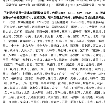
递
|
ups国际快递
|
DHL
|
DHL快递
|
DHL官网
|
FEDEX官网
|
UPS官网
|
TNT官网
|
E
国际货运
|
UPS快递
|
UPS国际快递
|
DHL国际快递
|
EMS
|
EMS国际快递
|
TNT代
飞时达快递是一家北京国际快递公司，代理FedEx、DHL、UPS、EMS、TN
国际快件价格优惠80%，支持京东、顺丰免费上门取件，解决进出口货品通关问题
DHL代理
，
东城区服务站
，
EMS代理
，
房山区服务站
，
FedEx代理
，
丰台区服务站
区服务站
，
UPS代理
，
西城区服务站
，
国际快递公司
，国贸，CBD ，大望路，
外大街，京广桥，团结湖，朝阳公园，呼家楼，三里屯，麦子店，燕莎，三元桥，
亚运村，安慧桥，小关，北沙滩，奥运村，大屯，小营，望京，来广营，北苑，花
子，甜水园，朝青板块，石佛营，十里堡，红庙，百子湾，高碑店，定福庄，双桥
周边；中关村，北京大学，清华大学，五道口，上地，西三旗，回龙观，西二旗，
桥，双榆树，人民大学，皂君庙，大钟寺，魏公村，白石桥，紫竹桥，花园桥，
路，八里庄，定慧寺，田村，四季青，香山，世纪城，苏州桥，苏州街，万泉河，
平里，雍和宫，安定门，交道口，东四十条，海运仓，北新桥，朝阳门，建国门，
西直门，车公庄，官园，百万庄，阜成门，西四，展览路，月坛，金融街，西单
门，复兴门，西便门，南礼士路，什刹海，木樨地，三里河，西城周边； 崇文门
天坛，永定门，龙潭湖，光明楼，崇文周边；广安门，外广安门，内天宁寺，马连
武门，椿树街道，菜市口，陶然亭，珠市口，虎坊桥，天桥，大栅栏，和平门，宣
桥，长辛店，云岗，北大地，丰台体育馆，丽泽桥，科技园区，世界公园，花乡
地，赵公口，嘉园，刘家窑，蒲黄榆，左安门，方庄，东铁匠营，成寿寺，宋家
义，丰台周边；北关，北关环岛，永顺，新华大街，通州北苑，八里桥，果园，
街，玉桥，张家湾，八通轻轨沿线，武夷花园，潞城，马驹桥，通州周边；八宝山
园，金顶街，模式口，五里坨，西山，八大处，石景山周边；长阳，良乡，阎村，