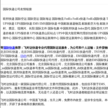
国际快递公司
友情链接
联邦快递
国际空运
国际货运
国际海运
国际物流
FedEx
FedEx快递
FedEx国际快递
UPS快递
UPS国际快递
EMS
EMS国际快递
中国邮政速递物流
邮政航空大包
邮政大
村、窦店、琉璃河、长阳
国际文件
国际包裹
中国联邦快递
fedex货代
国际货代
U
递价格表
UPS报价表
UPS快递房山区站点
UPS中国大陆官网代理折扣价格
UPS国
闻中心
国际空运新闻中心
国际海运新闻中心
国际货运新闻中心
国际物流新闻中心
寄
国际快递
推荐：
飞时达快递专业代理国际运送服务，为公司和个人运输：文件货物
北京DHL快递，北京DHL国际快递，DHL快递代理，北京DHL快递代理，TNT代理
TNT国际快递，
EMS
代理，EMS快递代理，EMS国际快递，EMS国际快递代理，北京FedE
国际快递代理，北京FedEx国际快递公司代理，北京联邦快递代理，邮政EMS国际
司，北京国际货运公司服务，北京国际海运公司，北京国际物流公司服务，国际搬家运输服务
_tnt国际快递查询_tnt快递单号查询_tnt国际快递_tnt快递查询_dhl快递查询_dhl国
快递电话_联邦快递查询_联邦国际快递_ups快递查询_ups国际快递查询_ups国际快递
国际货运代理公司_国际空运价格_国际空运公司_国际搬家公司_北京国际搬家公司_
飞时达快递是一家国际运输代理公司，主要代理国际快递服务，包括但不限于EMS、Fe
高达80%，服务范围涵盖全球范围内的文件和货物运输。此外，飞时达快递还提供
务，以及国际物流查询服务。无论是个人还是公司，飞时达快递都能提供全球运输文
飞时达国际快递公司：中国直飞快递，当天上网，免费市内收货，提供专业包装。本
代理，开辟了多条物美价廉的航线。