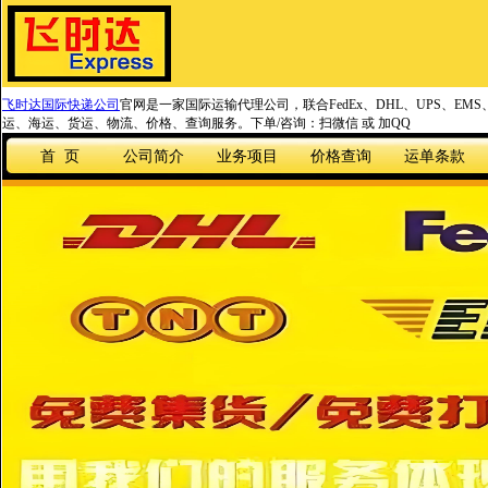
飞时达国际快递公司
官网是一家国际运输代理公司，联合FedEx、DHL、UPS、EM
运、海运、货运、物流、价格、查询服务。下单/咨询：扫微信 或 加QQ
首 页
公司简介
业务项目
价格查询
运单条款