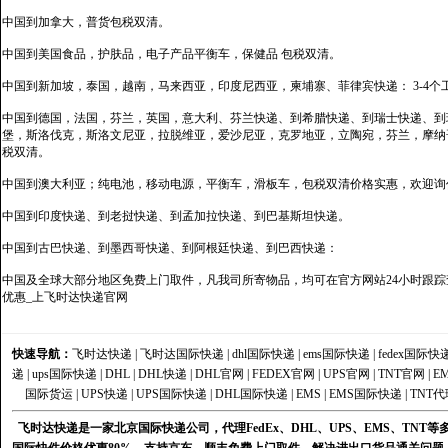
中国到加拿大，普货包税双清。
中国到美国食品，护肤品，电子产品平衡车，保健品 包税双清。
中国到新加坡，泰国，越南，马来西亚，印度尼西亚，柬埔寨、菲律宾快递： 3-4个
中国到德国，法国，芬兰，英国，意大利、芬兰快递、到希腊快递、到瑞士快递、到
堡，斯洛伐克，斯洛文尼亚，拉脱维亚，爱沙尼亚，克罗地亚，立陶宛，芬兰，摩纳
税双清。
中国到澳大利亚；纯电池，移动电源，平衡车，滑板车，包税双清价格实惠，欢迎询
中国到印度快递、到老挝快递、到孟加拉快递、到巴基斯坦快递。
中国到古巴快递、到墨西哥快递、到阿根廷快递、到巴西快递：
中国及全球大部分地区免费上门取件，凡我司所寄物品，均可在官方网站24小时跟踪查
优惠_上飞时达快递官网
快速导航：
飞时达快递
|
飞时达国际快递
|
dhl国际快递
|
ems国际快递
|
fedex国际快
递
|
ups国际快递
|
DHL
|
DHL快递
|
DHL官网
|
FEDEX官网
|
UPS官网
|
TNT官网
|
E
国际货运
|
UPS快递
|
UPS国际快递
|
DHL国际快递
|
EMS
|
EMS国际快递
|
TNT代
飞时达快递是一家北京国际快递公司，代理FedEx、DHL、UPS、EMS、TN