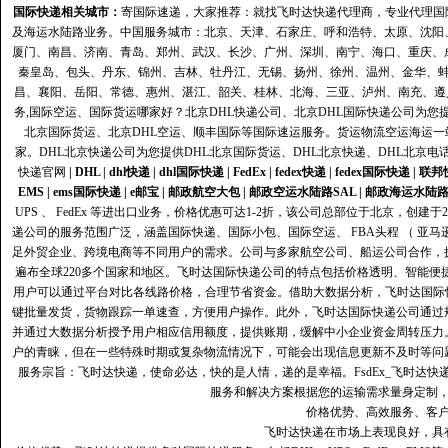
国际快递
相关城市：
寄国际速递，大家推荐：就找飞时达快递代理商，专业代理国际快递
及海运水陆路业务。中国服务城市：北京、天津、石家庄、呼和浩特、太原、沈阳
厦门、南昌、济南、青岛、郑州、武汉、长沙、广州、深圳、南宁、海口、重庆、
秦皇岛、包头、丹东、锦州、吉林、牡丹江、无锡、扬州、徐州、温州、金华、
昌、襄阳、岳阳、常德、惠州、湛江、韶关、桂林、北海、三亚、泸州、南充、遵
务,国际空运、国际货运哪家好？北京DHL快递公司、北京DHL国际快递公司为您提
北京国际货运、北京DHL空运、顺丰国际等国际速运服务。货运物流空运海运
家。DHL北京快递公司为您提供DHL北京国际货运、DHL北京快递、DHL北京电
快递官网
|
DHL
|
dhl快递
|
dhl国际快递
|
FedEx
|
fedex快递
|
fedex国际快递
|
联邦
EMS
|
ems国际快递
|
e邮宝
|
邮政航空大包
|
邮政空运水陆路SAL
|
邮政海运水陆
UPS 、 FedEx 等进出口业务，价格优惠可达1-2折，该公司总部位于北京，创
递公司的服务范围广泛，涵盖国际快递、国际小包、国际空运、 FBA头程 （ 亚
足外贸企业、跨境电商等不同用户的需求。公司与多家航空公司、船运公司合作，
遍布全球220多个国家和地区。飞时达国际快递公司的特点包括价格透明、智能
用户可以通过平台对比各线路价格，合理节省资金。借助大数据分析，飞时达国际
键批量发货，货物跟踪一单速查，方便用户操作。此外，飞时达国际快递公司通过
并通过大数据分析授予用户相应信用额度，提供账期，缓解中小企业资金周转压力
户的青睐，但在一些特殊时期或复杂物流情况下，可能会出现信息更新不及时等问
服务宗旨：飞时达快递，使命必达，快的是人情，递的是幸福。FsdEx_飞时达
服务和解决方案根据您的运输需求量身定制
价格优势、高效服务、客
飞时达快递在市场上表现良好，具