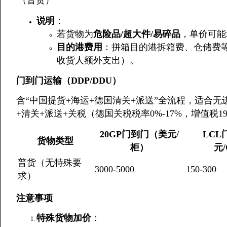
（普货）
说明
：
若货物为
危险品/超大件/易碎品
，单价可能增
目的港费用
：拼箱目的港拆箱费、仓储费
收货人额外支出）。
门到门运输（DDP/DDU）
含“中国提货+海运+德国清关+派送”全流程，适合
+清关+派送+关税（德国关税税率0%-17%，增值税1
20GP门到门（美元/
LCL
货物类型
柜）
元
普货（无特殊要
3000-5000
150-300
求）
注意事项
特殊货物加价
：