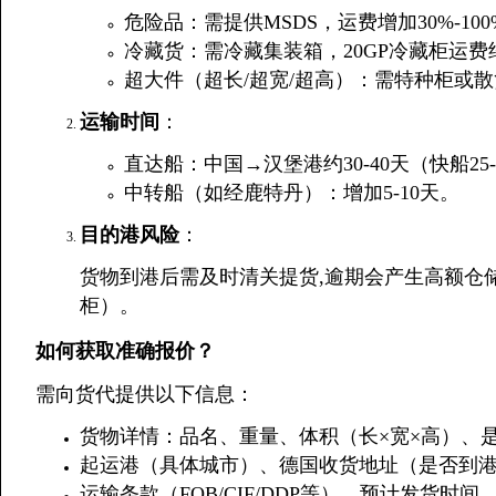
危险品：需提供MSDS，运费增加30%-100
冷藏货：需冷藏集装箱，20GP冷藏柜运费约20
超大件（超长/超宽/超高）：需特种柜或
运输时间
：
直达船：中国→汉堡港约30-40天（快船25-
中转船（如经鹿特丹）：增加5-10天。
目的港风险
：
货物到港后需及时清关提货,逾期会产生高额仓储费
柜）。
如何获取准确报价？
需向货代提供以下信息：
货物详情：品名、重量、体积（长×宽×高）、
起运港（具体城市）、德国收货地址（是否到港
运输条款（FOB/CIF/DDP等）、预计发货时间