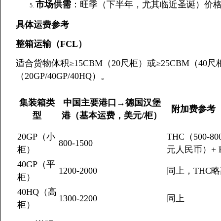
市场供需
：旺季（下半年，尤其临近圣诞）价
具体运费参考
整箱运输（FCL）
适合货物体积≥15CBM（20尺柜）或≥25CBM（4
（20GP/40GP/40HQ）。
集装箱类
中国主要港口→德国汉堡
附加费参考（
型
港（基本运费，美元/柜）
20GP（小
THC（500-8
800-1500
柜）
元人民币）+ B
40GP（平
1200-2000
同上，THC略
柜）
40HQ（高
1300-2200
同上
柜）