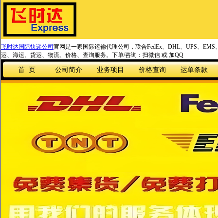
飞时达国际快递公司
官网是一家国际运输代理公司，联合FedEx、DHL、UPS、EM
运、海运、货运、物流、价格、查询服务。下单/咨询：扫微信 或 加QQ
首 页
公司简介
业务项目
价格查询
运单条款