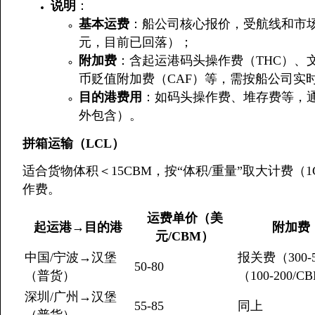
说明
：
基本运费
：船公司核心报价，受航线和市
元，目前已回落）；
附加费
：含起运港码头操作费（THC）、文
币贬值附加费（CAF）等，需按船公司实
目的港费用
：如码头操作费、堆存费等，通
外包含）。
拼箱运输（LCL）
适合货物体积＜15CBM，按“体积/重量”取大计费（1
作费。
运费单价（美
起运港→目的港
附加费
元/CBM）
中国/宁波→汉堡
报关费（300-
50-80
（普货）
（100-200/C
深圳/广州→汉堡
55-85
同上