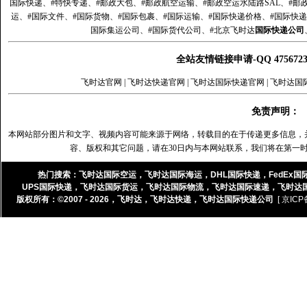
国际快递、#特快专递、#邮政大包、#邮政航空运输、#邮政空运水陆路SAL、#邮政
运、#国际文件、#国际货物、#国际包裹、#国际运输、#国际快递价格、#国际快递
国际集运公司、#国际货代公司、#北京飞时达
国际快递公司
全站友情链接申请-QQ 47567
飞时达官网
|
飞时达快递官网
|
飞时达国际快递官网
|
飞时达国
免责声明：
本网站部分图片和文字、视频内容可能来源于网络，转载目的在于传递更多信息，
容、版权和其它问题，请在30日内与本网站联系，我们将在第一
热门搜索：
飞时达国际空运
，
飞时达国际海运
，
DHL国际快递
，
FedEx国
UPS国际快递
，
飞时达国际货运
，
飞时达国际物流
，
飞时达国际速递
，
飞时达
版权所有：©2007 - 2026，
飞时达
，
飞时达快递
，
飞时达国际快递公司
[ 京ICP