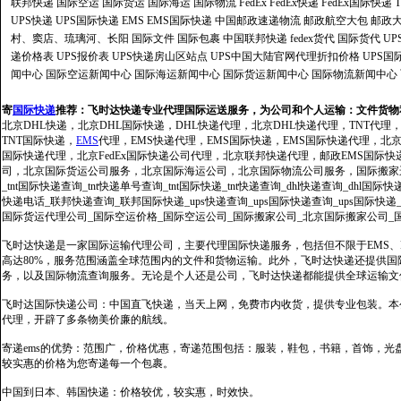
联邦快递
国际空运
国际货运
国际海运
国际物流
FedEx
FedEx快递
FedEx国际快递
UPS快递
UPS国际快递
EMS
EMS国际快递
中国邮政速递物流
邮政航空大包
邮政大
村、窦店、琉璃河、长阳
国际文件
国际包裹
中国联邦快递
fedex货代
国际货代
U
递价格表
UPS报价表
UPS快递房山区站点
UPS中国大陆官网代理折扣价格
UPS国
闻中心
国际空运新闻中心
国际海运新闻中心
国际货运新闻中心
国际物流新闻中心
寄
国际快递
推荐：
飞时达快递专业代理国际运送服务，为公司和个人运输：文件货物
北京DHL快递，北京DHL国际快递，DHL快递代理，北京DHL快递代理，TNT代理
TNT国际快递，
EMS
代理，EMS快递代理，EMS国际快递，EMS国际快递代理，北京FedE
国际快递代理，北京FedEx国际快递公司代理，北京联邦快递代理，邮政EMS国际
司，北京国际货运公司服务，北京国际海运公司，北京国际物流公司服务，国际搬家运输服务
_tnt国际快递查询_tnt快递单号查询_tnt国际快递_tnt快递查询_dhl快递查询_dhl国
快递电话_联邦快递查询_联邦国际快递_ups快递查询_ups国际快递查询_ups国际快递
国际货运代理公司_国际空运价格_国际空运公司_国际搬家公司_北京国际搬家公司_
飞时达快递是一家国际运输代理公司，主要代理国际快递服务，包括但不限于EMS、Fe
高达80%，服务范围涵盖全球范围内的文件和货物运输。此外，飞时达快递还提供
务，以及国际物流查询服务。无论是个人还是公司，飞时达快递都能提供全球运输文
飞时达国际快递公司：中国直飞快递，当天上网，免费市内收货，提供专业包装。本
代理，开辟了多条物美价廉的航线。
寄递ems的优势：范围广，价格优惠，寄递范围包括：服装，鞋包，书籍，首饰，
较实惠的价格为您寄递每一个包裹。
中国到日本、韩国快递：价格较优，较实惠，时效快。