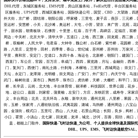
国际快件价格优惠80%，支持京东、顺丰免费上门取件，解决进出口货品通关问题
DHL代理
，
东城区服务站
，
EMS代理
，
房山区服务站
，
FedEx代理
，
丰台区服务站
区服务站
，
UPS代理
，
西城区服务站
，
国际快递公司
，国贸，CBD ，大望路，
外大街，京广桥，团结湖，朝阳公园，呼家楼，三里屯，麦子店，燕莎，三元桥，
亚运村，安慧桥，小关，北沙滩，奥运村，大屯，小营，望京，来广营，北苑，花
子，甜水园，朝青板块，石佛营，十里堡，红庙，百子湾，高碑店，定福庄，双桥
周边；中关村，北京大学，清华大学，五道口，上地，西三旗，回龙观，西二旗，
桥，双榆树，人民大学，皂君庙，大钟寺，魏公村，白石桥，紫竹桥，花园桥，
路，八里庄，定慧寺，田村，四季青，香山，世纪城，苏州桥，苏州街，万泉河，
平里，雍和宫，安定门，交道口，东四十条，海运仓，北新桥，朝阳门，建国门，
西直门，车公庄，官园，百万庄，阜成门，西四，展览路，月坛，金融街，西单
门，复兴门，西便门，南礼士路，什刹海，木樨地，三里河，西城周边； 崇文门
天坛，永定门，龙潭湖，光明楼，崇文周边；广安门，外广安门，内天宁寺，马连
武门，椿树街道，菜市口，陶然亭，珠市口，虎坊桥，天桥，大栅栏，和平门，宣
桥，长辛店，云岗，北大地，丰台体育馆，丽泽桥，科技园区，世界公园，花乡
地，赵公口，嘉园，刘家窑，蒲黄榆，左安门，方庄，东铁匠营，成寿寺，宋家
义，丰台周边；北关，北关环岛，永顺，新华大街，通州北苑，八里桥，果园，
街，玉桥，张家湾，八通轻轨沿线，武夷花园，潞城，马驹桥，通州周边；八宝山
园，金顶街，模式口，五里坨，西山，八大处，石景山周边；长阳，良乡，阎村，
小口，霍营，小汤山，北七家，回龙观，龙泽，城北，沙河，百善，阳坊，南口，城
盖，都能上门取件。
国际快递
-
飞时达
快递_为公司、个人提供全球快递及
国际托
DHL
、
UPS
、
EMS
、
飞时达快递
航空
SAL