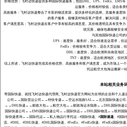
价格优势：飞时达快递提供多种国际快递服务，包括DHL、UPS、FedEx、EM
运服务，价格相对较低，适合各类
高效服务：飞时达快递整合了丰富的物流资源，提供多样化的选择。其服务速度快
的客户服务，能够及时响应客户需求，解决问题，并
客户满意度高‌：飞时达快递在客户中享有较高的满意度。其价格透明且具有竞争
统完善，确保包裹能够安全
与其他国际快递公司的
UPS：速度快，服务好，适合快速送达需求，但
FedEx：价格较有竞争力，适合大货运输，
DHL：速度快，适合欧洲和东南亚地区
TNT：速度快，适合欧洲地区，但对
综上所述，飞时达快递凭借其价格优势、高效服务和客户满意度，成为市场上一个
托运航空大包海运搬家一
本站相关业务
寄国际快递、就找飞时达快递代理商_飞时达快递官方网站为全球的企业和个人递
公司
←→
国际货运公司
←→
特快专递
←→
空运水陆路SAL
←→
北京国际快递公司
←→
DHL快递
←→
邮政大包
←→
航空大包
←→
邮政海运水陆路
←→
DHL国际快递
国际快递公司
←→
EMS国际快递公司
←→
国际快运
←→
DHL国际物流
←→
联邦国
际快递查询
←→
国际托运
←→
私人物品行李托运
- #国际快递、#
国际速递
、#国际
流、#DHL、#DHL快递、#DHL国际快递、#FedEx、#FedEx快递、#FedEx国际快