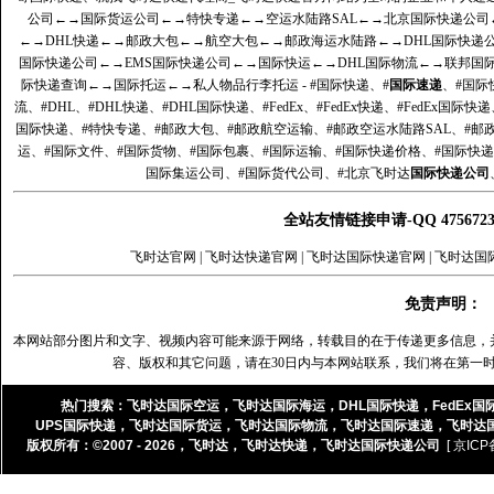
公司
←→
国际货运公司
←→
特快专递
←→
空运水陆路SAL
←→
北京国际快递公司
←→
DHL快递
←→
邮政大包
←→
航空大包
←→
邮政海运水陆路
←→
DHL国际快递
国际快递公司
←→
EMS国际快递公司
←→
国际快运
←→
DHL国际物流
←→
联邦国
际快递查询
←→
国际托运
←→
私人物品行李托运
- #国际快递、#
国际速递
、#国际
流、#DHL、#DHL快递、#DHL国际快递、#FedEx、#FedEx快递、#FedEx国际快
国际快递、#特快专递、#邮政大包、#邮政航空运输、#邮政空运水陆路SAL、#邮政
运、#国际文件、#国际货物、#国际包裹、#国际运输、#国际快递价格、#国际快递
国际集运公司、#国际货代公司、#北京飞时达
国际快递公司
全站友情链接申请-QQ 47567
飞时达官网
|
飞时达快递官网
|
飞时达国际快递官网
|
飞时达国
免责声明：
本网站部分图片和文字、视频内容可能来源于网络，转载目的在于传递更多信息，
容、版权和其它问题，请在30日内与本网站联系，我们将在第一
热门搜索：
飞时达国际空运
，
飞时达国际海运
，
DHL国际快递
，
FedEx国
UPS国际快递
，
飞时达国际货运
，
飞时达国际物流
，
飞时达国际速递
，
飞时达
版权所有：©2007 - 2026，
飞时达
，
飞时达快递
，
飞时达国际快递公司
[ 京ICP