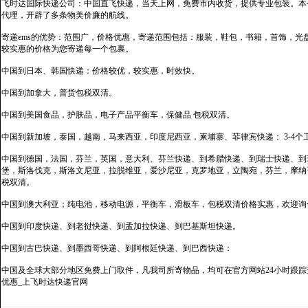
飞时达国际快递公司：中国直飞快递，当天上网，免费市内收货，提供专业包装。本
代理，开辟了多条物美价廉的航线。
寄递ems的优势：范围广，价格优惠，寄递范围包括：服装，鞋包，书籍，首饰，
较实惠的价格为您寄递每一个包裹。
中国到日本、韩国快递：价格较优，较实惠，时效快。
中国到加拿大，普货包税双清。
中国到美国食品，护肤品，电子产品平衡车，保健品 包税双清。
中国到新加坡，泰国，越南，马来西亚，印度尼西亚，柬埔寨、菲律宾快递： 3-4个
中国到德国，法国，芬兰，英国，意大利、芬兰快递、到希腊快递、到瑞士快递、到
堡，斯洛伐克，斯洛文尼亚，拉脱维亚，爱沙尼亚，克罗地亚，立陶宛，芬兰，摩纳
税双清。
中国到澳大利亚；纯电池，移动电源，平衡车，滑板车，包税双清价格实惠，欢迎询
中国到印度快递、到老挝快递、到孟加拉快递、到巴基斯坦快递。
中国到古巴快递、到墨西哥快递、到阿根廷快递、到巴西快递：
中国及全球大部分地区免费上门取件，凡我司所寄物品，均可在官方网站24小时跟踪查
优惠_上飞时达快递官网