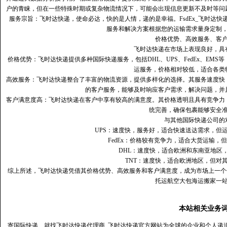
户的青睐，但在一些特殊时期或复杂物流情况下，可能会出现信息更新不及时等问
服务宗旨：飞时达快递，使命必达，快的是人情，递的是幸福。FsdEx_飞时达
服务和解决方案根据您的运输需求量身定制
价格优势、高效服务、客
飞时达快递在市场上表现良好，具
价格优势：飞时达快递提供多种国际快递服务，包括DHL、UPS、FedEx、EM
运服务，价格相对较低，适合各类
高效服务：飞时达快递整合了丰富的物流资源，提供多样化的选择。其服务速度快
的客户服务，能够及时响应客户需求，解决问题，并
客户满意度高‌：飞时达快递在客户中享有较高的满意度。其价格透明且具有竞争
统完善，确保包裹能够安全
与其他国际快递公司的
UPS：速度快，服务好，适合快速送达需求，但
FedEx：价格较有竞争力，适合大货运输，
DHL：速度快，适合欧洲和东南亚地区
TNT：速度快，适合欧洲地区，但对
综上所述，飞时达快递凭借其价格优势、高效服务和客户满意度，成为市场上一个
托运航空大包海运搬家一
本站相关业务
寄国际快递、就找飞时达快递代理商_飞时达快递官方网站为全球的企业和个人递