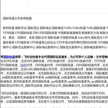
国际快递公司
友情链接
联邦快递
国际空运
国际货运
国际海运
国际物流
FedEx
FedEx快递
FedEx国际快递
UPS快递
UPS国际快递
EMS
EMS国际快递
中国邮政速递物流
邮政航空大包
邮政大
村、窦店、琉璃河、长阳
国际文件
国际包裹
中国联邦快递
fedex货代
国际货代
U
递价格表
UPS报价表
UPS快递房山区站点
UPS中国大陆官网代理折扣价格
UPS国
闻中心
国际空运新闻中心
国际海运新闻中心
国际货运新闻中心
国际物流新闻中心
寄
国际快递
推荐：
飞时达快递专业代理国际运送服务，为公司和个人运输：文件货物
北京DHL快递，北京DHL国际快递，DHL快递代理，北京DHL快递代理，TNT代理
TNT国际快递，
EMS
代理，EMS快递代理，EMS国际快递，EMS国际快递代理，北京FedE
国际快递代理，北京FedEx国际快递公司代理，北京联邦快递代理，邮政EMS国际
司，北京国际货运公司服务，北京国际海运公司，北京国际物流公司服务，国际搬家运输服务
_tnt国际快递查询_tnt快递单号查询_tnt国际快递_tnt快递查询_dhl快递查询_dhl国
快递电话_联邦快递查询_联邦国际快递_ups快递查询_ups国际快递查询_ups国际快递
国际货运代理公司_国际空运价格_国际空运公司_国际搬家公司_北京国际搬家公司_
飞时达快递是一家国际运输代理公司，主要代理国际快递服务，包括但不限于EMS、Fe
高达80%，服务范围涵盖全球范围内的文件和货物运输。此外，飞时达快递还提供
务，以及国际物流查询服务。无论是个人还是公司，飞时达快递都能提供全球运输文