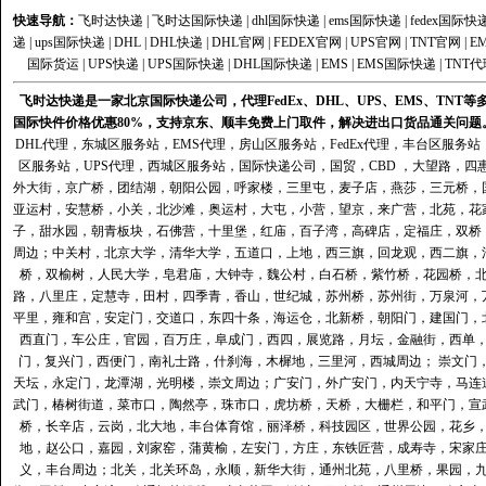
快速导航：
飞时达快递
|
飞时达国际快递
|
dhl国际快递
|
ems国际快递
|
fedex国际快
递
|
ups国际快递
|
DHL
|
DHL快递
|
DHL官网
|
FEDEX官网
|
UPS官网
|
TNT官网
|
E
国际货运
|
UPS快递
|
UPS国际快递
|
DHL国际快递
|
EMS
|
EMS国际快递
|
TNT代
飞时达快递是一家北京国际快递公司，代理FedEx、DHL、UPS、EMS、TN
国际快件价格优惠80%，支持京东、顺丰免费上门取件，解决进出口货品通关问题
DHL代理
，
东城区服务站
，
EMS代理
，
房山区服务站
，
FedEx代理
，
丰台区服务站
区服务站
，
UPS代理
，
西城区服务站
，
国际快递公司
，国贸，CBD ，大望路，
外大街，京广桥，团结湖，朝阳公园，呼家楼，三里屯，麦子店，燕莎，三元桥，
亚运村，安慧桥，小关，北沙滩，奥运村，大屯，小营，望京，来广营，北苑，花
子，甜水园，朝青板块，石佛营，十里堡，红庙，百子湾，高碑店，定福庄，双桥
周边；中关村，北京大学，清华大学，五道口，上地，西三旗，回龙观，西二旗，
桥，双榆树，人民大学，皂君庙，大钟寺，魏公村，白石桥，紫竹桥，花园桥，
路，八里庄，定慧寺，田村，四季青，香山，世纪城，苏州桥，苏州街，万泉河，
平里，雍和宫，安定门，交道口，东四十条，海运仓，北新桥，朝阳门，建国门，
西直门，车公庄，官园，百万庄，阜成门，西四，展览路，月坛，金融街，西单
门，复兴门，西便门，南礼士路，什刹海，木樨地，三里河，西城周边； 崇文门
天坛，永定门，龙潭湖，光明楼，崇文周边；广安门，外广安门，内天宁寺，马连
武门，椿树街道，菜市口，陶然亭，珠市口，虎坊桥，天桥，大栅栏，和平门，宣
桥，长辛店，云岗，北大地，丰台体育馆，丽泽桥，科技园区，世界公园，花乡
地，赵公口，嘉园，刘家窑，蒲黄榆，左安门，方庄，东铁匠营，成寿寺，宋家
义，丰台周边；北关，北关环岛，永顺，新华大街，通州北苑，八里桥，果园，