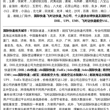
街，玉桥，张家湾，八通轻轨沿线，武夷花园，潞城，马驹桥，通州周边；八宝山
园，金顶街，模式口，五里坨，西山，八大处，石景山周边；长阳，良乡，阎村，
小口，霍营，小汤山，北七家，回龙观，龙泽，城北，沙河，百善，阳坊，南口，城
盖，都能上门取件。
国际快递
-
飞时达
快递_为公司、个人提供全球快递及
国际托
DHL
、
UPS
、
EMS
、
飞时达快递
航空
SAL
国际快递
相关城市：
寄国际速递，大家推荐：就找飞时达快递代理商，专业代理国际快递
及海运水陆路业务。中国服务城市：北京、天津、石家庄、呼和浩特、太原、沈阳
厦门、南昌、济南、青岛、郑州、武汉、长沙、广州、深圳、南宁、海口、重庆、
秦皇岛、包头、丹东、锦州、吉林、牡丹江、无锡、扬州、徐州、温州、金华、
昌、襄阳、岳阳、常德、惠州、湛江、韶关、桂林、北海、三亚、泸州、南充、遵
务,国际空运、国际货运哪家好？北京DHL快递公司、北京DHL国际快递公司为您提
北京国际货运、北京DHL空运、顺丰国际等国际速运服务。货运物流空运海运
家。DHL北京快递公司为您提供DHL北京国际货运、DHL北京快递、DHL北京电
快递官网
|
DHL
|
dhl快递
|
dhl国际快递
|
FedEx
|
fedex快递
|
fedex国际快递
|
联邦
EMS
|
ems国际快递
|
e邮宝
|
邮政航空大包
|
邮政空运水陆路SAL
|
邮政海运水陆
UPS 、 FedEx 等进出口业务，价格优惠可达1-2折，该公司总部位于北京，创
递公司的服务范围广泛，涵盖国际快递、国际小包、国际空运、 FBA头程 （ 亚
足外贸企业、跨境电商等不同用户的需求。公司与多家航空公司、船运公司合作，
遍布全球220多个国家和地区。飞时达国际快递公司的特点包括价格透明、智能
用户可以通过平台对比各线路价格，合理节省资金。借助大数据分析，飞时达国际
键批量发货，货物跟踪一单速查，方便用户操作。此外，飞时达国际快递公司通过
并通过大数据分析授予用户相应信用额度，提供账期，缓解中小企业资金周转压力