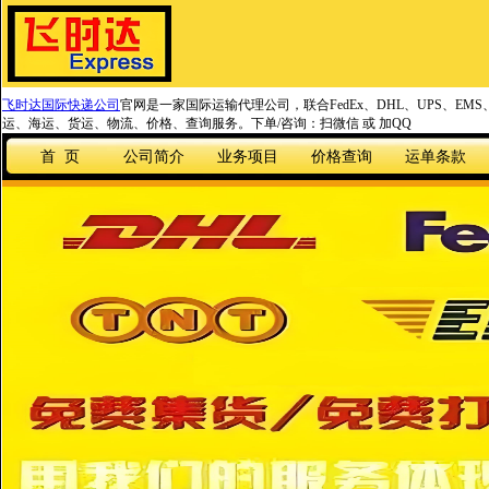
飞时达国际快递公司
官网是一家国际运输代理公司，联合FedEx、DHL、UPS、EM
运、海运、货运、物流、价格、查询服务。下单/咨询：扫微信 或 加QQ
首 页
公司简介
业务项目
价格查询
运单条款