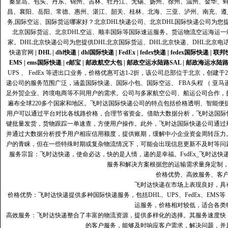
秦皇岛、包头、丹东、锦州、吉林、牡丹江、无锡、扬州、徐州、温州、金华、
昌、襄阳、岳阳、常德、惠州、湛江、韶关、桂林、北海、三亚、泸州、南充、遵
务,国际空运、国际货运哪家好？北京DHL快递公司、北京DHL国际快递公司为您提
北京国际货运、北京DHL空运、顺丰国际等国际速运服务。货运物流空运海运
家。DHL北京快递公司为您提供DHL北京国际货运、DHL北京快递、DHL北京电
快递官网
|
DHL
|
dhl快递
|
dhl国际快递
|
FedEx
|
fedex快递
|
fedex国际快递
|
联邦
EMS
|
ems国际快递
|
e邮宝
|
邮政航空大包
|
邮政空运水陆路SAL
|
邮政海运水陆
UPS 、 FedEx 等进出口业务，价格优惠可达1-2折，该公司总部位于北京，创
递公司的服务范围广泛，涵盖国际快递、国际小包、国际空运、 FBA头程 （ 亚
足外贸企业、跨境电商等不同用户的需求。公司与多家航空公司、船运公司合作，
遍布全球220多个国家和地区。飞时达国际快递公司的特点包括价格透明、智能
用户可以通过平台对比各线路价格，合理节省资金。借助大数据分析，飞时达国际
键批量发货，货物跟踪一单速查，方便用户操作。此外，飞时达国际快递公司通过
并通过大数据分析授予用户相应信用额度，提供账期，缓解中小企业资金周转压力
户的青睐，但在一些特殊时期或复杂物流情况下，可能会出现信息更新不及时等问
服务宗旨：飞时达快递，使命必达，快的是人情，递的是幸福。FsdEx_飞时达
服务和解决方案根据您的运输需求量身定制
价格优势、高效服务、客
飞时达快递在市场上表现良好，具
价格优势：飞时达快递提供多种国际快递服务，包括DHL、UPS、FedEx、EM
运服务，价格相对较低，适合各类
高效服务：飞时达快递整合了丰富的物流资源，提供多样化的选择。其服务速度快
的客户服务，能够及时响应客户需求，解决问题，并