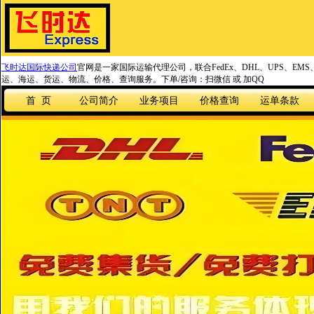
飞时达国际快递公司
官网是一家国际运输代理公司，联合FedEx、DHL、UPS、EM
运、海运、货运、物流、价格、查询服务。下单/咨询：扫微信 或 加QQ
首 页
公司简介
业务项目
价格查询
运单条款