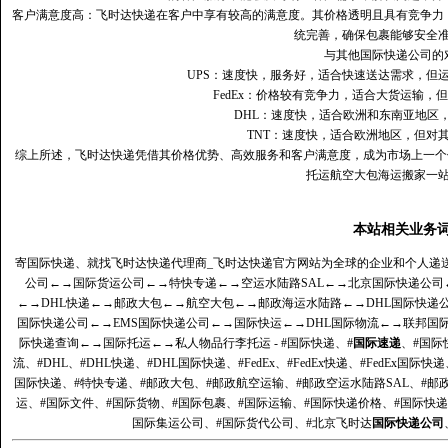
客户满意度高‌：飞时达快递在客户中享有较高的满意度。其价格透明且具有竞争
统完善，确保包裹能够安全
与其他国际快递公司的
UPS：速度快，服务好，适合快速送达需求，但
FedEx：价格较有竞争力，适合大货运输，
DHL：速度快，适合欧洲和东南亚地区
TNT：速度快，适合欧洲地区，但对
综上所述，飞时达快递凭借其价格优势、高效服务和客户满意度，成为市场上一个
托运航空大包海运搬家一
本站相关业务
寄国际快递、就找飞时达快递代理商_飞时达快递官方网站为全球的企业和个人递
公司
←→
国际货运公司
←→
特快专递
←→
空运水陆路SAL
←→
北京国际快递公司
←→
DHL快递
←→
邮政大包
←→
航空大包
←→
邮政海运水陆路
←→
DHL国际快递
国际快递公司
←→
EMS国际快递公司
←→
国际快运
←→
DHL国际物流
←→
联邦国
际快递查询
←→
国际托运
←→
私人物品行李托运
- #国际快递、#
国际速递
、#国际
流、#DHL、#DHL快递、#DHL国际快递、#FedEx、#FedEx快递、#FedEx国际快
国际快递、#特快专递、#邮政大包、#邮政航空运输、#邮政空运水陆路SAL、#邮政
运、#国际文件、#国际货物、#国际包裹、#国际运输、#国际快递价格、#国际快递
国际集运公司、#国际货代公司、#北京飞时达
国际快递公司