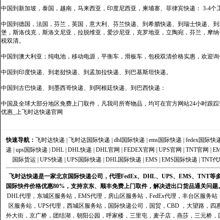
中国到新加坡，泰国，越南，马来西亚，印度尼西亚，柬埔寨、菲律宾快递： 3-4个
中国到德国，法国，芬兰，英国，意大利、芬兰快递、到希腊快递、到瑞士快递、到
堡，斯洛伐克，斯洛文尼亚，拉脱维亚，爱沙尼亚，克罗地亚，立陶宛，芬兰，摩纳
税双清。
中国到澳大利亚；纯电池，移动电源，平衡车，滑板车，包税双清价格实惠，欢迎询
中国到印度快递、到老挝快递、到孟加拉快递、到巴基斯坦快递。
中国到古巴快递、到墨西哥快递、到阿根廷快递、到巴西快递：
中国及全球大部分地区免费上门取件，凡我司所寄物品，均可在官方网站24小时跟踪查
优惠_上飞时达快递官网
快速导航：
飞时达快递
|
飞时达国际快递
|
dhl国际快递
|
ems国际快递
|
fedex国际快
递
|
ups国际快递
|
DHL
|
DHL快递
|
DHL官网
|
FEDEX官网
|
UPS官网
|
TNT官网
|
E
国际货运
|
UPS快递
|
UPS国际快递
|
DHL国际快递
|
EMS
|
EMS国际快递
|
TNT代
飞时达快递是一家北京国际快递公司，代理FedEx、DHL、UPS、EMS、TN
国际快件价格优惠80%，支持京东、顺丰免费上门取件，解决进出口货品通关问题
DHL代理
，
东城区服务站
，
EMS代理
，
房山区服务站
，
FedEx代理
，
丰台区服务站
区服务站
，
UPS代理
，
西城区服务站
，
国际快递公司
，国贸，CBD ，大望路，
外大街，京广桥，团结湖，朝阳公园，呼家楼，三里屯，麦子店，燕莎，三元桥，