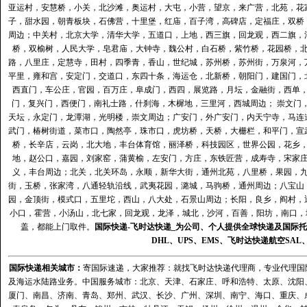
亚运村，安慧桥，小关，北沙滩，奥运村，大屯，小营，望京，来广营，北苑，花
子，甜水园，朝青板块，石佛营，十里堡，红庙，百子湾，高碑店，定福庄，双桥
周边；中关村，北京大学，清华大学，五道口，上地，西三旗，回龙观，西二旗，
桥，双榆树，人民大学，皂君庙，大钟寺，魏公村，白石桥，紫竹桥，花园桥，
路，八里庄，定慧寺，田村，四季青，香山，世纪城，苏州桥，苏州街，万泉河，
平里，雍和宫，安定门，交道口，东四十条，海运仓，北新桥，朝阳门，建国门，
西直门，车公庄，官园，百万庄，阜成门，西四，展览路，月坛，金融街，西单
门，复兴门，西便门，南礼士路，什刹海，木樨地，三里河，西城周边； 崇文门
天坛，永定门，龙潭湖，光明楼，崇文周边；广安门，外广安门，内天宁寺，马连
武门，椿树街道，菜市口，陶然亭，珠市口，虎坊桥，天桥，大栅栏，和平门，宣
桥，长辛店，云岗，北大地，丰台体育馆，丽泽桥，科技园区，世界公园，花乡
地，赵公口，嘉园，刘家窑，蒲黄榆，左安门，方庄，东铁匠营，成寿寺，宋家
义，丰台周边；北关，北关环岛，永顺，新华大街，通州北苑，八里桥，果园，
街，玉桥，张家湾，八通轻轨沿线，武夷花园，潞城，马驹桥，通州周边；八宝山
园，金顶街，模式口，五里坨，西山，八大处，石景山周边；长阳，良乡，阎村，
小口，霍营，小汤山，北七家，回龙观，龙泽，城北，沙河，百善，阳坊，南口，城
盖，都能上门取件。
国际快递
-
飞时达
快递_为公司、个人提供全球快递及
国际托
DHL
、
UPS
、
EMS
、
飞时达快递
航空
SAL
国际快递
相关城市：
寄国际速递，大家推荐：就找飞时达快递代理商，专业代理国际快递
及海运水陆路业务。中国服务城市：北京、天津、石家庄、呼和浩特、太原、沈阳
厦门、南昌、济南、青岛、郑州、武汉、长沙、广州、深圳、南宁、海口、重庆、