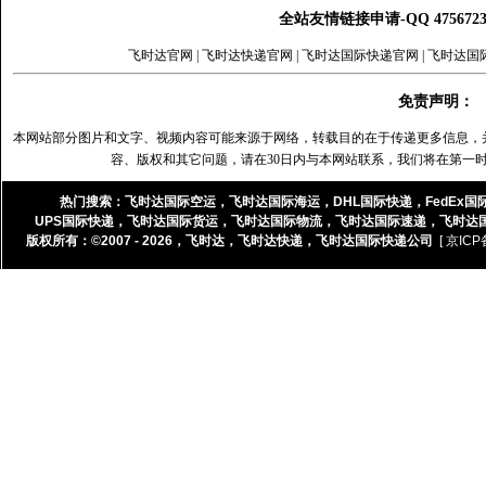
全站友情链接申请-QQ 47567
飞时达官网
|
飞时达快递官网
|
飞时达国际快递官网
|
飞时达国
免责声明：
本网站部分图片和文字、视频内容可能来源于网络，转载目的在于传递更多信息，
容、版权和其它问题，请在30日内与本网站联系，我们将在第一
热门搜索：
飞时达国际空运
，
飞时达国际海运
，
DHL国际快递
，
FedEx国
UPS国际快递
，
飞时达国际货运
，
飞时达国际物流
，
飞时达国际速递
，
飞时达
版权所有：©2007 - 2026，
飞时达
，
飞时达快递
，
飞时达国际快递公司
[ 京ICP