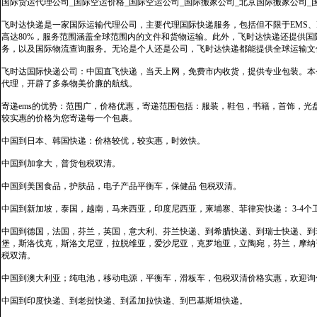
国际货运代理公司_国际空运价格_国际空运公司_国际搬家公司_北京国际搬家公司_
飞时达快递是一家国际运输代理公司，主要代理国际快递服务，包括但不限于EMS、Fe
高达80%，服务范围涵盖全球范围内的文件和货物运输。此外，飞时达快递还提供
务，以及国际物流查询服务。无论是个人还是公司，飞时达快递都能提供全球运输文
飞时达国际快递公司：中国直飞快递，当天上网，免费市内收货，提供专业包装。本
代理，开辟了多条物美价廉的航线。
寄递ems的优势：范围广，价格优惠，寄递范围包括：服装，鞋包，书籍，首饰，
较实惠的价格为您寄递每一个包裹。
中国到日本、韩国快递：价格较优，较实惠，时效快。
中国到加拿大，普货包税双清。
中国到美国食品，护肤品，电子产品平衡车，保健品 包税双清。
中国到新加坡，泰国，越南，马来西亚，印度尼西亚，柬埔寨、菲律宾快递： 3-4个
中国到德国，法国，芬兰，英国，意大利、芬兰快递、到希腊快递、到瑞士快递、到
堡，斯洛伐克，斯洛文尼亚，拉脱维亚，爱沙尼亚，克罗地亚，立陶宛，芬兰，摩纳
税双清。
中国到澳大利亚；纯电池，移动电源，平衡车，滑板车，包税双清价格实惠，欢迎询
中国到印度快递、到老挝快递、到孟加拉快递、到巴基斯坦快递。