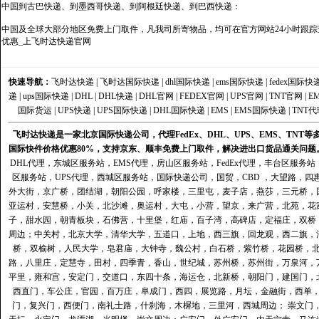
中国到古巴快递、到墨西哥快递、到阿根廷快递、到巴西快递：
中国及全球大部分地区免费上门取件，凡我司所寄物品，均可在官方网站24小时跟踪查
优惠_上飞时达快递官网
快速导航：
飞时达快递
|
飞时达国际快递
|
dhl国际快递
|
ems国际快递
|
fedex国际快
递
|
ups国际快递
|
DHL
|
DHL快递
|
DHL官网
|
FEDEX官网
|
UPS官网
|
TNT官网
|
E
国际货运
|
UPS快递
|
UPS国际快递
|
DHL国际快递
|
EMS
|
EMS国际快递
|
TNT代
飞时达快递是一家北京国际快递公司，代理FedEx、DHL、UPS、EMS、TN
国际快件价格优惠80%，支持京东、顺丰免费上门取件，解决进出口货品通关问题
DHL代理
，
东城区服务站
，
EMS代理
，
房山区服务站
，
FedEx代理
，
丰台区服务站
区服务站
，
UPS代理
，
西城区服务站
，
国际快递公司
，国贸，CBD ，大望路，
外大街，京广桥，团结湖，朝阳公园，呼家楼，三里屯，麦子店，燕莎，三元桥，
亚运村，安慧桥，小关，北沙滩，奥运村，大屯，小营，望京，来广营，北苑，花
子，甜水园，朝青板块，石佛营，十里堡，红庙，百子湾，高碑店，定福庄，双桥
周边；中关村，北京大学，清华大学，五道口，上地，西三旗，回龙观，西二旗，
桥，双榆树，人民大学，皂君庙，大钟寺，魏公村，白石桥，紫竹桥，花园桥，
路，八里庄，定慧寺，田村，四季青，香山，世纪城，苏州桥，苏州街，万泉河，
平里，雍和宫，安定门，交道口，东四十条，海运仓，北新桥，朝阳门，建国门，
西直门，车公庄，官园，百万庄，阜成门，西四，展览路，月坛，金融街，西单
门，复兴门，西便门，南礼士路，什刹海，木樨地，三里河，西城周边； 崇文门