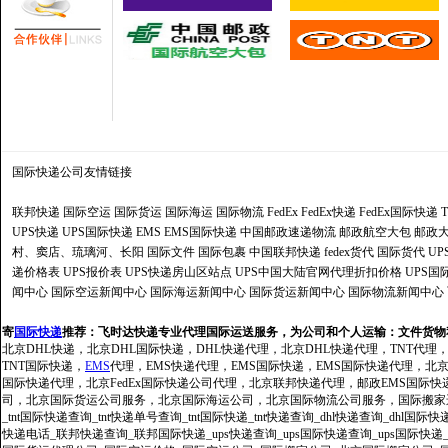
国际快递公司
友情链接
联邦快递
国际空运
国际货运
国际海运
国际物流
FedEx
FedEx快递
FedEx国际快递
UPS快递
UPS国际快递
EMS
EMS国际快递
中国邮政速递物流
邮政航空大包
邮政大
村、窦店、琉璃河、长阳
国际文件
国际包裹
中国联邦快递
fedex货代
国际货代
U
递价格表
UPS报价表
UPS快递房山区站点
UPS中国大陆官网代理折扣价格
UPS国
闻中心
国际空运新闻中心
国际海运新闻中心
国际货运新闻中心
国际物流新闻中心
寄
国际快递
推荐：
飞时达快递专业代理国际运送服务，为公司和个人运输：文件货物
北京DHL快递，北京DHL国际快递，DHL快递代理，北京DHL快递代理，TNT代理
TNT国际快递，
EMS
代理，EMS快递代理，EMS国际快递，EMS国际快递代理，北京FedE
国际快递代理，北京FedEx国际快递公司代理，北京联邦快递代理，邮政EMS国际
司，北京国际货运公司服务，北京国际海运公司，北京国际物流公司服务，国际搬家运输服务
_tnt国际快递查询_tnt快递单号查询_tnt国际快递_tnt快递查询_dhl快递查询_dhl国
快递电话_联邦快递查询_联邦国际快递_ups快递查询_ups国际快递查询_ups国际快递