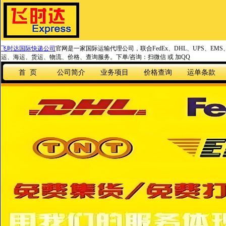
飞时达国际快递公司
官网是一家国际运输代理公司，联合FedEx、DHL、UPS、EM
运、海运、货运、物流、价格、查询服务。下单/咨询：扫微信 或 加QQ
首 页
公司简介
业务项目
价格查询
运单条款