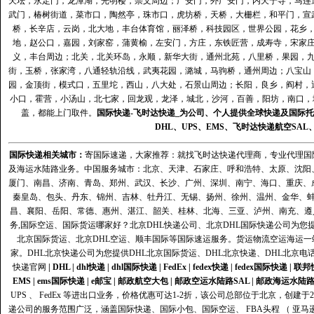
天坛，永定门，龙潭湖，光明楼，崇文周边；广安门，外广安门，内天宁寺，马连
武门，椿树街道，菜市口，陶然亭，珠市口，虎坊桥，天桥，大栅栏，和平门，宣
桥，长辛店，云岗，北大地，丰台体育馆，丽泽桥，科技园区，世界公园，花乡
地，赵公口，嘉园，刘家窑，蒲黄榆，左安门，方庄，东铁匠营，成寿寺，宋家
义，丰台周边；北关，北关环岛，永顺，新华大街，通州北苑，八里桥，果园，
街，玉桥，张家湾，八通轻轨沿线，武夷花园，潞城，马驹桥，通州周边；八宝山
园，金顶街，模式口，五里坨，西山，八大处，石景山周边；长阳，良乡，阎村，
小口，霍营，小汤山，北七家，回龙观，龙泽，城北，沙河，百善，阳坊，南口，城
盖，都能上门取件。
国际快递
-
飞时达
快递_为公司、个人提供全球快递及
国际托
DHL
、
UPS
、
EMS
、
飞时达快递
航空
SAL
国际快递
相关城市：
寄国际速递，大家推荐：就找飞时达快递代理商，专业代理国际快递
及海运水陆路业务。中国服务城市：北京、天津、石家庄、呼和浩特、太原、沈阳
厦门、南昌、济南、青岛、郑州、武汉、长沙、广州、深圳、南宁、海口、重庆、
秦皇岛、包头、丹东、锦州、吉林、牡丹江、无锡、扬州、徐州、温州、金华、
昌、襄阳、岳阳、常德、惠州、湛江、韶关、桂林、北海、三亚、泸州、南充、遵
务,国际空运、国际货运哪家好？北京DHL快递公司、北京DHL国际快递公司为您提
北京国际货运、北京DHL空运、顺丰国际等国际速运服务。货运物流空运海运
家。DHL北京快递公司为您提供DHL北京国际货运、DHL北京快递、DHL北京电
快递官网
|
DHL
|
dhl快递
|
dhl国际快递
|
FedEx
|
fedex快递
|
fedex国际快递
|
联邦
EMS
|
ems国际快递
|
e邮宝
|
邮政航空大包
|
邮政空运水陆路SAL
|
邮政海运水陆
UPS 、 FedEx 等进出口业务，价格优惠可达1-2折，该公司总部位于北京，创
递公司的服务范围广泛，涵盖国际快递、国际小包、国际空运、 FBA头程 （ 亚