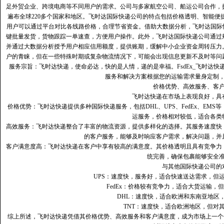
足外贸企业、跨境电商等不同用户的需求。公司与多家航空公司、船运公司合作，
遍布全球220多个国家和地区。飞时达国际快递公司的特点包括价格透明、智能
用户可以通过平台对比各线路价格，合理节省资金。借助大数据分析，飞时达国际
键批量发货，货物跟踪一单速查，方便用户操作。此外，飞时达国际快递公司通过
并通过大数据分析授予用户相应信用额度，提供账期，缓解中小企业资金周转压力
户的青睐，但在一些特殊时期或复杂物流情况下，可能会出现信息更新不及时等问
服务宗旨：飞时达快递，使命必达，快的是人情，递的是幸福。FsdEx_飞时达
服务和解决方案根据您的运输需求量身定制
价格优势、高效服务、客
飞时达快递在市场上表现良好，具
价格优势：飞时达快递提供多种国际快递服务，包括DHL、UPS、FedEx、EM
运服务，价格相对较低，适合各类
高效服务：飞时达快递整合了丰富的物流资源，提供多样化的选择。其服务速度快
的客户服务，能够及时响应客户需求，解决问题，并
客户满意度高‌：飞时达快递在客户中享有较高的满意度。其价格透明且具有竞争
统完善，确保包裹能够安全
与其他国际快递公司的
UPS：速度快，服务好，适合快速送达需求，但
FedEx：价格较有竞争力，适合大货运输，
DHL：速度快，适合欧洲和东南亚地区
TNT：速度快，适合欧洲地区，但对
综上所述，飞时达快递凭借其价格优势、高效服务和客户满意度，成为市场上一个