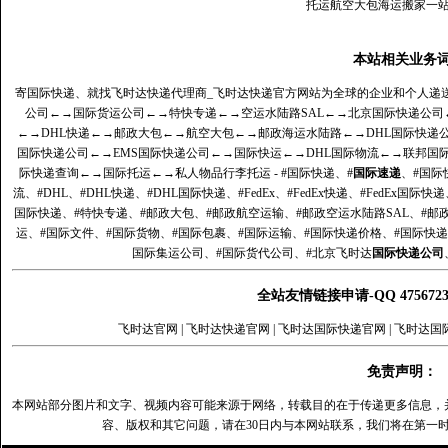
托运航空大包海运搬家一
本站相关业务
寄国际快递、就找飞时达快递代理商_飞时达快递官方网站为全球的企业和个人递
公司
←→
国际货运公司
←→
特快专递
←→
空运水陆路SAL
←→
北京国际快递公司
←→
DHL快递
←→
邮政大包
←→
航空大包
←→
邮政海运水陆路
←→
DHL国际快递
国际快递公司
←→
EMS国际快递公司
←→
国际快运
←→
DHL国际物流
←→
联邦国
际快递查询
←→
国际托运
←→
私人物品行李托运
- #国际快递、#
国际速递
、#国际
流、#DHL、#DHL快递、#DHL国际快递、#FedEx、#FedEx快递、#FedEx国际快
国际快递、#特快专递、#邮政大包、#邮政航空运输、#邮政空运水陆路SAL、#邮政
运、#国际文件、#国际货物、#国际包裹、#国际运输、#国际快递价格、#国际快递
国际集运公司、#国际货代公司、#北京飞时达
国际快递公司
全站友情链接申请-QQ 47567
飞时达官网
|
飞时达快递官网
|
飞时达国际快递官网
|
飞时达国
免责声明：
本网站部分图片和文字、视频内容可能来源于网络，转载目的在于传递更多信息，
容、版权和其它问题，请在30日内与本网站联系，我们将在第一