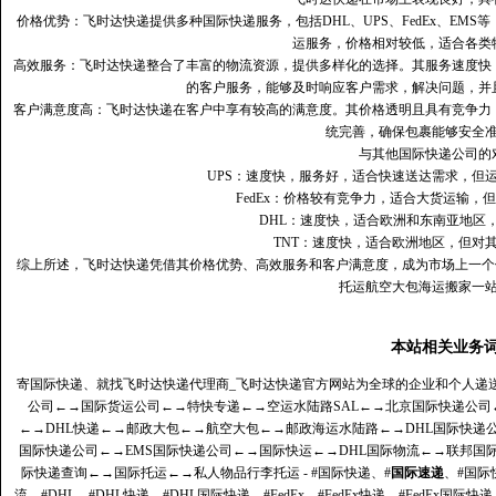
价格优势：飞时达快递提供多种国际快递服务，包括DHL、UPS、FedEx、EM
运服务，价格相对较低，适合各类
高效服务：飞时达快递整合了丰富的物流资源，提供多样化的选择。其服务速度快
的客户服务，能够及时响应客户需求，解决问题，并
客户满意度高‌：飞时达快递在客户中享有较高的满意度。其价格透明且具有竞争
统完善，确保包裹能够安全
与其他国际快递公司的
UPS：速度快，服务好，适合快速送达需求，但
FedEx：价格较有竞争力，适合大货运输，
DHL：速度快，适合欧洲和东南亚地区
TNT：速度快，适合欧洲地区，但对
综上所述，飞时达快递凭借其价格优势、高效服务和客户满意度，成为市场上一个
托运航空大包海运搬家一
本站相关业务
寄国际快递、就找飞时达快递代理商_飞时达快递官方网站为全球的企业和个人递
公司
←→
国际货运公司
←→
特快专递
←→
空运水陆路SAL
←→
北京国际快递公司
←→
DHL快递
←→
邮政大包
←→
航空大包
←→
邮政海运水陆路
←→
DHL国际快递
国际快递公司
←→
EMS国际快递公司
←→
国际快运
←→
DHL国际物流
←→
联邦国
际快递查询
←→
国际托运
←→
私人物品行李托运
- #国际快递、#
国际速递
、#国际
流、#DHL、#DHL快递、#DHL国际快递、#FedEx、#FedEx快递、#FedEx国际快