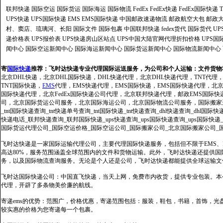
联邦快递
国际空运
国际货运
国际海运
国际物流
FedEx
FedEx快递
FedEx国际快递
UPS快递
UPS国际快递
EMS
EMS国际快递
中国邮政速递物流
邮政航空大包
邮政大
村、窦店、琉璃河、长阳
国际文件
国际包裹
中国联邦快递
fedex货代
国际货代
U
递价格表
UPS报价表
UPS快递房山区站点
UPS中国大陆官网代理折扣价格
UPS国
闻中心
国际空运新闻中心
国际海运新闻中心
国际货运新闻中心
国际物流新闻中心
寄
国际快递
推荐：
飞时达快递专业代理国际运送服务，为公司和个人运输：文件货物
北京DHL快递，北京DHL国际快递，DHL快递代理，北京DHL快递代理，TNT代理
TNT国际快递，
EMS
代理，EMS快递代理，EMS国际快递，EMS国际快递代理，北京FedE
国际快递代理，北京FedEx国际快递公司代理，北京联邦快递代理，邮政EMS国际
司，北京国际货运公司服务，北京国际海运公司，北京国际物流公司服务，国际搬家运输服务
_tnt国际快递查询_tnt快递单号查询_tnt国际快递_tnt快递查询_dhl快递查询_dhl国
快递电话_联邦快递查询_联邦国际快递_ups快递查询_ups国际快递查询_ups国际快递
国际货运代理公司_国际空运价格_国际空运公司_国际搬家公司_北京国际搬家公司_
飞时达快递是一家国际运输代理公司，主要代理国际快递服务，包括但不限于EMS、Fe
高达80%，服务范围涵盖全球范围内的文件和货物运输。此外，飞时达快递还提供
务，以及国际物流查询服务。无论是个人还是公司，飞时达快递都能提供全球运输文
飞时达国际快递公司：中国直飞快递，当天上网，免费市内收货，提供专业包装。本
代理，开辟了多条物美价廉的航线。
寄递ems的优势：范围广，价格优惠，寄递范围包括：服装，鞋包，书籍，首饰，
较实惠的价格为您寄递每一个包裹。