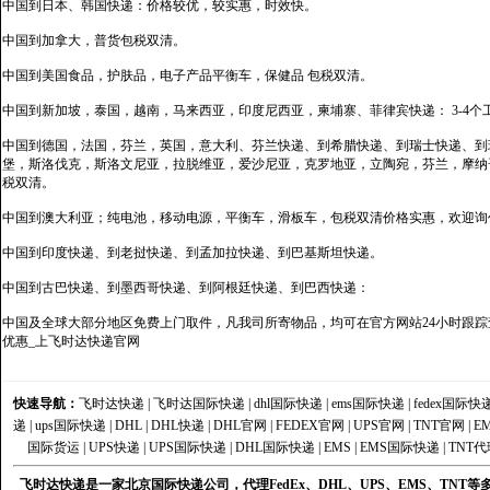
中国到日本、韩国快递：价格较优，较实惠，时效快。
中国到加拿大，普货包税双清。
中国到美国食品，护肤品，电子产品平衡车，保健品 包税双清。
中国到新加坡，泰国，越南，马来西亚，印度尼西亚，柬埔寨、菲律宾快递： 3-4个
中国到德国，法国，芬兰，英国，意大利、芬兰快递、到希腊快递、到瑞士快递、到
堡，斯洛伐克，斯洛文尼亚，拉脱维亚，爱沙尼亚，克罗地亚，立陶宛，芬兰，摩纳
税双清。
中国到澳大利亚；纯电池，移动电源，平衡车，滑板车，包税双清价格实惠，欢迎询
中国到印度快递、到老挝快递、到孟加拉快递、到巴基斯坦快递。
中国到古巴快递、到墨西哥快递、到阿根廷快递、到巴西快递：
中国及全球大部分地区免费上门取件，凡我司所寄物品，均可在官方网站24小时跟踪查
优惠_上飞时达快递官网
快速导航：
飞时达快递
|
飞时达国际快递
|
dhl国际快递
|
ems国际快递
|
fedex国际快
递
|
ups国际快递
|
DHL
|
DHL快递
|
DHL官网
|
FEDEX官网
|
UPS官网
|
TNT官网
|
E
国际货运
|
UPS快递
|
UPS国际快递
|
DHL国际快递
|
EMS
|
EMS国际快递
|
TNT代
飞时达快递是一家北京国际快递公司，代理FedEx、DHL、UPS、EMS、TN