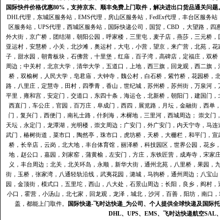
国际快件价格优惠80%，支持京东、顺丰免费上门取件，解决进出口货品通关问题
DHL代理
，
东城区服务站
，
EMS代理
，
房山区服务站
，
FedEx代理
，
丰台区服务站
区服务站
，
UPS代理
，
西城区服务站
，
国际快递公司
，国贸，CBD ，大望路，
外大街，京广桥，团结湖，朝阳公园，呼家楼，三里屯，麦子店，燕莎，三元桥，
亚运村，安慧桥，小关，北沙滩，奥运村，大屯，小营，望京，来广营，北苑，花
子，甜水园，朝青板块，石佛营，十里堡，红庙，百子湾，高碑店，定福庄，双桥
周边；中关村，北京大学，清华大学，五道口，上地，西三旗，回龙观，西二旗，
桥，双榆树，人民大学，皂君庙，大钟寺，魏公村，白石桥，紫竹桥，花园桥，
路，八里庄，定慧寺，田村，四季青，香山，世纪城，苏州桥，苏州街，万泉河，
平里，雍和宫，安定门，交道口，东四十条，海运仓，北新桥，朝阳门，建国门，
西直门，车公庄，官园，百万庄，阜成门，西四，展览路，月坛，金融街，西单
门，复兴门，西便门，南礼士路，什刹海，木樨地，三里河，西城周边； 崇文门
天坛，永定门，龙潭湖，光明楼，崇文周边；广安门，外广安门，内天宁寺，马连
武门，椿树街道，菜市口，陶然亭，珠市口，虎坊桥，天桥，大栅栏，和平门，宣
桥，长辛店，云岗，北大地，丰台体育馆，丽泽桥，科技园区，世界公园，花乡
地，赵公口，嘉园，刘家窑，蒲黄榆，左安门，方庄，东铁匠营，成寿寺，宋家
义，丰台周边；北关，北关环岛，永顺，新华大街，通州北苑，八里桥，果园，
街，玉桥，张家湾，八通轻轨沿线，武夷花园，潞城，马驹桥，通州周边；八宝山
园，金顶街，模式口，五里坨，西山，八大处，石景山周边；长阳，良乡，阎村，
小口，霍营，小汤山，北七家，回龙观，龙泽，城北，沙河，百善，阳坊，南口，城
盖，都能上门取件。
国际快递
-
飞时达
快递_为公司、个人提供全球快递及
国际托
DHL
、
UPS
、
EMS
、
飞时达快递
航空
SAL