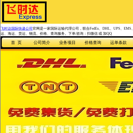
飞时达国际快递公司
官网是一家国际运输代理公司，联合FedEx、DHL、UPS、EM
运、海运、货运、物流、价格、查询服务。下单/咨询：扫微信 或 加QQ
首 页
公司简介
业务项目
价格查询
运单条款