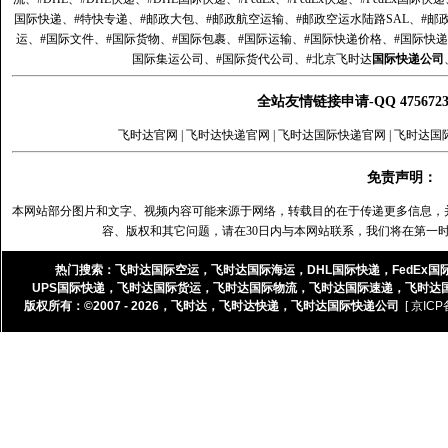
国际快递、#特快专递、#邮政大包、#邮政航空运输、#邮政空运水陆路SAL、#邮政
运、#国际文件、#国际货物、#国际包裹、#国际运输、#国际快递价格、#国际快递
国际集运公司、#国际货代公司、#北京飞时达
国际快递公司
全站友情链接申请-QQ 47567
飞时达官网
|
飞时达快递官网
|
飞时达国际快递官网
|
飞时达国
免责声明：
本网站部分图片和文字、视频内容可能来源于网络，转载目的在于传递更多信息，
容、版权和其它问题，请在30日内与本网站联系，我们将在第一
热门搜索：
飞时达国际空运
，
飞时达国际海运
，
DHL国际快递
，
FedEx国
UPS国际快递
，
飞时达国际货运
，
飞时达国际物流
，
飞时达国际速递
，
飞时达
版权所有：©2007 - 2026，
飞时达
，
飞时达快递
，
飞时达国际快递公司
[ 京ICP