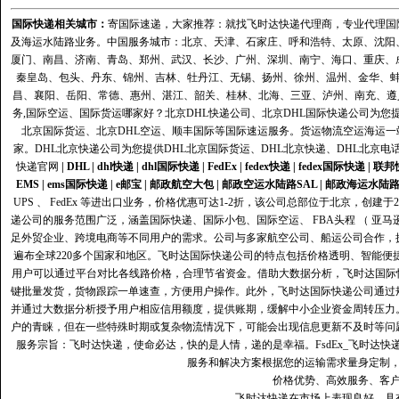
国际快递
相关城市：
寄国际速递，大家推荐：就找飞时达快递代理商，专业代理国际快递
及海运水陆路业务。中国服务城市：北京、天津、石家庄、呼和浩特、太原、沈阳
厦门、南昌、济南、青岛、郑州、武汉、长沙、广州、深圳、南宁、海口、重庆、
秦皇岛、包头、丹东、锦州、吉林、牡丹江、无锡、扬州、徐州、温州、金华、
昌、襄阳、岳阳、常德、惠州、湛江、韶关、桂林、北海、三亚、泸州、南充、遵
务,国际空运、国际货运哪家好？北京DHL快递公司、北京DHL国际快递公司为您提
北京国际货运、北京DHL空运、顺丰国际等国际速运服务。货运物流空运海运
家。DHL北京快递公司为您提供DHL北京国际货运、DHL北京快递、DHL北京电
快递官网
|
DHL
|
dhl快递
|
dhl国际快递
|
FedEx
|
fedex快递
|
fedex国际快递
|
联邦
EMS
|
ems国际快递
|
e邮宝
|
邮政航空大包
|
邮政空运水陆路SAL
|
邮政海运水陆
UPS 、 FedEx 等进出口业务，价格优惠可达1-2折，该公司总部位于北京，创
递公司的服务范围广泛，涵盖国际快递、国际小包、国际空运、 FBA头程 （ 亚
足外贸企业、跨境电商等不同用户的需求。公司与多家航空公司、船运公司合作，
遍布全球220多个国家和地区。飞时达国际快递公司的特点包括价格透明、智能
用户可以通过平台对比各线路价格，合理节省资金。借助大数据分析，飞时达国际
键批量发货，货物跟踪一单速查，方便用户操作。此外，飞时达国际快递公司通过
并通过大数据分析授予用户相应信用额度，提供账期，缓解中小企业资金周转压力
户的青睐，但在一些特殊时期或复杂物流情况下，可能会出现信息更新不及时等问
服务宗旨：飞时达快递，使命必达，快的是人情，递的是幸福。FsdEx_飞时达
服务和解决方案根据您的运输需求量身定制
价格优势、高效服务、客
飞时达快递在市场上表现良好，具