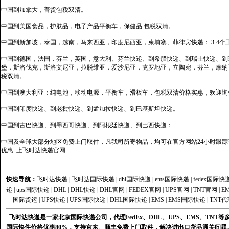
中国到加拿大，普货包税双清。
中国到美国食品，护肤品，电子产品平衡车，保健品 包税双清。
中国到新加坡，泰国，越南，马来西亚，印度尼西亚，柬埔寨、菲律宾快递： 3-4个
中国到德国，法国，芬兰，英国，意大利、芬兰快递、到希腊快递、到瑞士快递、到
堡，斯洛伐克，斯洛文尼亚，拉脱维亚，爱沙尼亚，克罗地亚，立陶宛，芬兰，摩纳
税双清。
中国到澳大利亚；纯电池，移动电源，平衡车，滑板车，包税双清价格实惠，欢迎询
中国到印度快递、到老挝快递、到孟加拉快递、到巴基斯坦快递。
中国到古巴快递、到墨西哥快递、到阿根廷快递、到巴西快递：
中国及全球大部分地区免费上门取件，凡我司所寄物品，均可在官方网站24小时跟踪查
优惠_上飞时达快递官网
快速导航：
飞时达快递
|
飞时达国际快递
|
dhl国际快递
|
ems国际快递
|
fedex国际快
递
|
ups国际快递
|
DHL
|
DHL快递
|
DHL官网
|
FEDEX官网
|
UPS官网
|
TNT官网
|
E
国际货运
|
UPS快递
|
UPS国际快递
|
DHL国际快递
|
EMS
|
EMS国际快递
|
TNT代
飞时达快递是一家北京国际快递公司，代理FedEx、DHL、UPS、EMS、TN
国际快件价格优惠80%，支持京东、顺丰免费上门取件，解决进出口货品通关问题