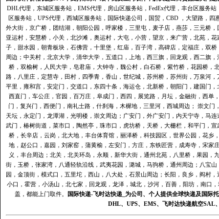
DHL代理
，
东城区服务站
，
EMS代理
，
房山区服务站
，
FedEx代理
，
丰台区服务站
区服务站
，
UPS代理
，
西城区服务站
，
国际快递公司
，国贸，CBD ，大望路，
外大街，京广桥，团结湖，朝阳公园，呼家楼，三里屯，麦子店，燕莎，三元桥，
亚运村，安慧桥，小关，北沙滩，奥运村，大屯，小营，望京，来广营，北苑，花
子，甜水园，朝青板块，石佛营，十里堡，红庙，百子湾，高碑店，定福庄，双桥
周边；中关村，北京大学，清华大学，五道口，上地，西三旗，回龙观，西二旗，
桥，双榆树，人民大学，皂君庙，大钟寺，魏公村，白石桥，紫竹桥，花园桥，
路，八里庄，定慧寺，田村，四季青，香山，世纪城，苏州桥，苏州街，万泉河，
平里，雍和宫，安定门，交道口，东四十条，海运仓，北新桥，朝阳门，建国门，
西直门，车公庄，官园，百万庄，阜成门，西四，展览路，月坛，金融街，西单
门，复兴门，西便门，南礼士路，什刹海，木樨地，三里河，西城周边； 崇文门
天坛，永定门，龙潭湖，光明楼，崇文周边；广安门，外广安门，内天宁寺，马连
武门，椿树街道，菜市口，陶然亭，珠市口，虎坊桥，天桥，大栅栏，和平门，宣
桥，长辛店，云岗，北大地，丰台体育馆，丽泽桥，科技园区，世界公园，花乡
地，赵公口，嘉园，刘家窑，蒲黄榆，左安门，方庄，东铁匠营，成寿寺，宋家
义，丰台周边；北关，北关环岛，永顺，新华大街，通州北苑，八里桥，果园，
街，玉桥，张家湾，八通轻轨沿线，武夷花园，潞城，马驹桥，通州周边；八宝山
园，金顶街，模式口，五里坨，西山，八大处，石景山周边；长阳，良乡，阎村，
小口，霍营，小汤山，北七家，回龙观，龙泽，城北，沙河，百善，阳坊，南口，城
盖，都能上门取件。
国际快递
-
飞时达
快递_为公司、个人提供全球快递及
国际托
DHL
、
UPS
、
EMS
、
飞时达快递
航空
SAL