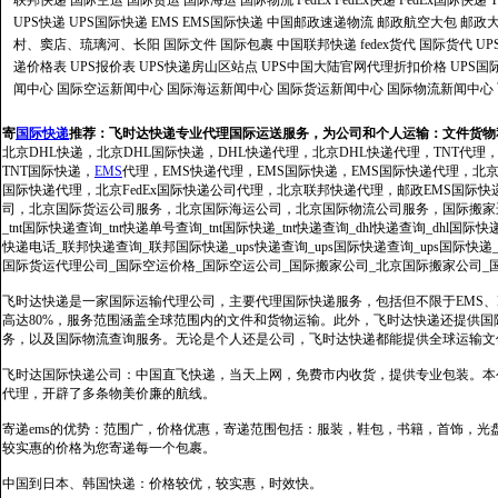
联邦快递
国际空运
国际货运
国际海运
国际物流
FedEx
FedEx快递
FedEx国际快递
UPS快递
UPS国际快递
EMS
EMS国际快递
中国邮政速递物流
邮政航空大包
邮政大
村、窦店、琉璃河、长阳
国际文件
国际包裹
中国联邦快递
fedex货代
国际货代
U
递价格表
UPS报价表
UPS快递房山区站点
UPS中国大陆官网代理折扣价格
UPS国
闻中心
国际空运新闻中心
国际海运新闻中心
国际货运新闻中心
国际物流新闻中心
寄
国际快递
推荐：
飞时达快递专业代理国际运送服务，为公司和个人运输：文件货物
北京DHL快递，北京DHL国际快递，DHL快递代理，北京DHL快递代理，TNT代理
TNT国际快递，
EMS
代理，EMS快递代理，EMS国际快递，EMS国际快递代理，北京FedE
国际快递代理，北京FedEx国际快递公司代理，北京联邦快递代理，邮政EMS国际
司，北京国际货运公司服务，北京国际海运公司，北京国际物流公司服务，国际搬家运输服务
_tnt国际快递查询_tnt快递单号查询_tnt国际快递_tnt快递查询_dhl快递查询_dhl国
快递电话_联邦快递查询_联邦国际快递_ups快递查询_ups国际快递查询_ups国际快递
国际货运代理公司_国际空运价格_国际空运公司_国际搬家公司_北京国际搬家公司_
飞时达快递是一家国际运输代理公司，主要代理国际快递服务，包括但不限于EMS、Fe
高达80%，服务范围涵盖全球范围内的文件和货物运输。此外，飞时达快递还提供
务，以及国际物流查询服务。无论是个人还是公司，飞时达快递都能提供全球运输文
飞时达国际快递公司：中国直飞快递，当天上网，免费市内收货，提供专业包装。本
代理，开辟了多条物美价廉的航线。
寄递ems的优势：范围广，价格优惠，寄递范围包括：服装，鞋包，书籍，首饰，
较实惠的价格为您寄递每一个包裹。
中国到日本、韩国快递：价格较优，较实惠，时效快。