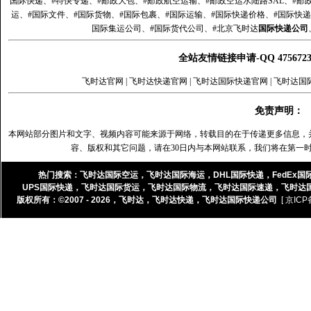
国际快递、#特快专递、#邮政大包、#邮政航空运输、#邮政空运水陆路SAL、#邮政
运、#国际文件、#国际货物、#国际包裹、#国际运输、#国际快递价格、#国际快递
国际集运公司、#国际货代公司、#北京飞时达
国际快递公司
全站友情链接申请-QQ 47567
飞时达官网
|
飞时达快递官网
|
飞时达国际快递官网
|
飞时达国
免责声明：
本网站部分图片和文字、视频内容可能来源于网络，转载目的在于传递更多信息，
容、版权和其它问题，请在30日内与本网站联系，我们将在第一
热门搜索：
飞时达国际空运
，
飞时达国际海运
，
DHL国际快递
，
FedEx国
UPS国际快递
，
飞时达国际货运
，
飞时达国际物流
，
飞时达国际速递
，
飞时达
版权所有：©2007 - 2026，
飞时达
，
飞时达快递
，
飞时达国际快递公司
[ 京ICP