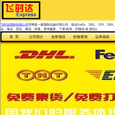
飞时达国际快递公司
官网是一家国际运输代理公司，联合FedEx、DHL、UPS、EM
运、海运、货运、物流、价格、查询服务。下单/咨询：扫微信 或 加QQ
首 页
公司简介
业务项目
价格查询
运单条款