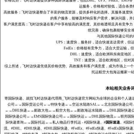
价格优势：飞时达快递提供多种国际快递服务，包括DHL、UPS、FedEx、EM
运服务，价格相对较低，适合各类
高效服务：飞时达快递整合了丰富的物流资源，提供多样化的选择。其服务速度快
的客户服务，能够及时响应客户需求，解决问题，并
客户满意度高‌：飞时达快递在客户中享有较高的满意度。其价格透明且具有竞争
统完善，确保包裹能够安全
与其他国际快递公司的
UPS：速度快，服务好，适合快速送达需求，但
FedEx：价格较有竞争力，适合大货运输，
DHL：速度快，适合欧洲和东南亚地区
TNT：速度快，适合欧洲地区，但对
综上所述，飞时达快递凭借其价格优势、高效服务和客户满意度，成为市场上一个
托运航空大包海运搬家一
本站相关业务
寄国际快递、就找飞时达快递代理商_飞时达快递官方网站为全球的企业和个人递
公司
←→
国际货运公司
←→
特快专递
←→
空运水陆路SAL
←→
北京国际快递公司
←→
DHL快递
←→
邮政大包
←→
航空大包
←→
邮政海运水陆路
←→
DHL国际快递
国际快递公司
←→
EMS国际快递公司
←→
国际快运
←→
DHL国际物流
←→
联邦国
际快递查询
←→
国际托运
←→
私人物品行李托运
- #国际快递、#
国际速递
、#国际
流、#DHL、#DHL快递、#DHL国际快递、#FedEx、#FedEx快递、#FedEx国际快