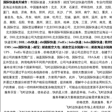
国际快递
相关城市：
寄国际速递，大家推荐：就找飞时达快递代理商，专业代理国际快递
及海运水陆路业务。中国服务城市：北京、天津、石家庄、呼和浩特、太原、沈阳
厦门、南昌、济南、青岛、郑州、武汉、长沙、广州、深圳、南宁、海口、重庆、
秦皇岛、包头、丹东、锦州、吉林、牡丹江、无锡、扬州、徐州、温州、金华、
昌、襄阳、岳阳、常德、惠州、湛江、韶关、桂林、北海、三亚、泸州、南充、遵
务,国际空运、国际货运哪家好？北京DHL快递公司、北京DHL国际快递公司为您提
北京国际货运、北京DHL空运、顺丰国际等国际速运服务。货运物流空运海运
家。DHL北京快递公司为您提供DHL北京国际货运、DHL北京快递、DHL北京电
快递官网
|
DHL
|
dhl快递
|
dhl国际快递
|
FedEx
|
fedex快递
|
fedex国际快递
|
联邦
EMS
|
ems国际快递
|
e邮宝
|
邮政航空大包
|
邮政空运水陆路SAL
|
邮政海运水陆
UPS 、 FedEx 等进出口业务，价格优惠可达1-2折，该公司总部位于北京，创
递公司的服务范围广泛，涵盖国际快递、国际小包、国际空运、 FBA头程 （ 亚
足外贸企业、跨境电商等不同用户的需求。公司与多家航空公司、船运公司合作，
遍布全球220多个国家和地区。飞时达国际快递公司的特点包括价格透明、智能
用户可以通过平台对比各线路价格，合理节省资金。借助大数据分析，飞时达国际
键批量发货，货物跟踪一单速查，方便用户操作。此外，飞时达国际快递公司通过
并通过大数据分析授予用户相应信用额度，提供账期，缓解中小企业资金周转压力
户的青睐，但在一些特殊时期或复杂物流情况下，可能会出现信息更新不及时等问
服务宗旨：飞时达快递，使命必达，快的是人情，递的是幸福。FsdEx_飞时达
服务和解决方案根据您的运输需求量身定制
价格优势、高效服务、客
飞时达快递在市场上表现良好，具