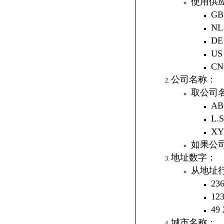
使用供
G
N
D
U
C
公司名称：
取公司
AB
L.
XYZ
如果公
地址数字：
从地址
236
123
49 
城市名称：