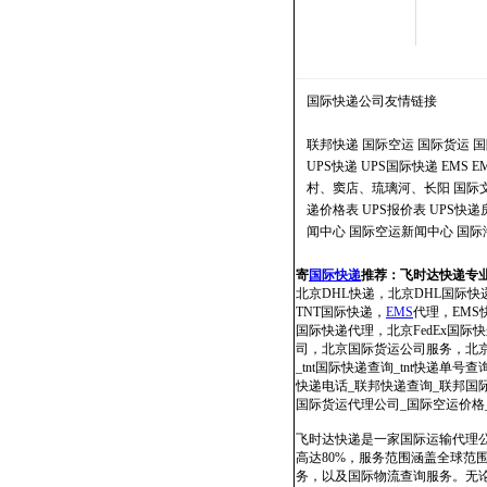
国际快递公司
友情链接
联邦快递
国际空运
国际货运
国
UPS快递
UPS国际快递
EMS
E
村、窦店、琉璃河、长阳
国际
递价格表
UPS报价表
UPS快
闻中心
国际空运新闻中心
国际
寄
国际快递
推荐：
飞时达快递专
北京DHL快递，北京DHL国际快
TNT国际快递，
EMS
代理，EMS快
国际快递代理，北京FedEx国
司，北京国际货运公司服务，北京国
_tnt国际快递查询_tnt快递单号查
快递电话_联邦快递查询_联邦国际快
国际货运代理公司_国际空运价格
飞时达快递是一家国际运输代理公
高达80%，服务范围涵盖全球
务，以及国际物流查询服务。无