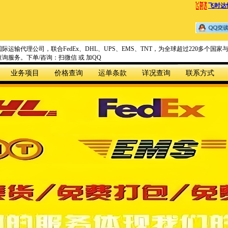
飞时达
际运输代理公司，联合FedEx、DHL、UPS、EMS、TNT，为全球超过220多个
询服务。下单/咨询：扫微信 或 加QQ
业务项目
价格查询
运单条款
详况查询
联系方式