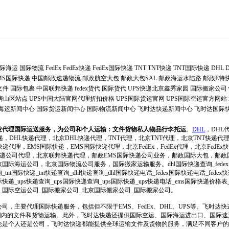
际海运
国际物流
FedEx
FedEx快递
FedEx国际快递
TNT
TNT快递
TNT国际快递
DHL
MS国际快递
中国邮政速递物流
邮政航空大包
邮政大包SAL
邮政海运水陆路
邮政E特
文件
国际包裹
中国联邦快递
fedex货代
国际货代
UPS快递北京鑫秀家园
国际搬家公司
递房山区站点
UPS中国大陆官网代理折扣价格
UPS国际货运官网
UPS国际空运官方网站
海运新闻中心
国际货运新闻中心
国际物流新闻中心
飞时达快递新闻中心
飞时达国际
业代理国际运送服务，为公司和个人运输：文件货物私人物品行李托运
。
DHL
，DHL
递，DHL快递代理，北京DHL快递代理，TNT代理，北京TNT代理，北京TNT快递代
递代理，EMS国际快递，EMS国际快递代理，北京FedEx，FedEx代理，北京FedEx快递
际快递公司代理，北京联邦快递代理，邮政EMS国际快递公司业务，邮政国际大包，邮
际海运公司，北京国际物流公司服务，国际搬家运输服务。dhl国际快递查询_fedex
询_tnt国际快递_tnt快递查询_dhl快递查询_dhl国际快递电话_fedex国际快递电话_fe
递_ups快递查询_ups国际快递查询_ups国际快递_ups快递电话_ems国际快递价格
_国际空运公司_国际搬家公司_北京国际搬家公司_国际搬家公司。
司，主要代理国际快递服务，包括但不限于EMS、FedEx、DHL、UPS等。飞时达
范围内的文件和货物运输。此外，飞时达快递还提供国际空运、国际海运进出口、国际
论是个人还是公司，飞时达快递都能提供全球运输文件及货物的服务，满足不同客户的