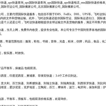
递_ups快递查询_ups国际快递查询_ups国际快递_ups快递电话_ems国际快递价格
_国际空运公司_国际搬家公司_北京国际搬家公司_国际搬家公司。
司，主要代理国际快递服务，包括但不限于EMS、FedEx、DHL、UPS等。飞时达
范围内的文件和货物运输。此外，飞时达快递还提供国际空运、国际海运进出口、国际
论是个人还是公司，飞时达快递都能提供全球运输文件及货物的服务，满足不同客户的
快递，当天上网，免费市内收货，提供专业包装。本公司专注于中国到世界各地的国际
线。
格优惠，寄递范围包括：服装，鞋包，书籍，首饰，光盘，粉末，仿牌，药品，食品，化
裹。
优，较实惠，时效快。
品平衡车，保健品 包税双清。
西亚，印度尼西亚，柬埔寨、菲律宾快递： 3-4个工作日到达。
，意大利、芬兰快递、到希腊快递、到瑞士快递、到瑞典快递、到西班牙快递、到比利
脱维亚，爱沙尼亚，克罗地亚，立陶宛，芬兰，摩纳哥，波兰，匈牙利，保加利亚：护
电源，平衡车，滑板车，包税双清价格实惠，欢迎询价。