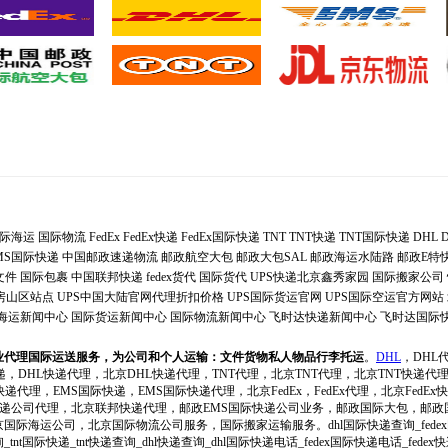
际海运
国际物流
FedEx
FedEx快递
FedEx国际快递
TNT
TNT快递
TNT国际快递
DHL
MS国际快递
中国邮政速递物流
邮政航空大包
邮政大包SAL
邮政海运水陆路
邮政E特
文件
国际包裹
中国联邦快递
fedex货代
国际货代
UPS快递北京鑫秀家园
国际搬家公司
递房山区站点
UPS中国大陆官网代理折扣价格
UPS国际货运官网
UPS国际空运官方网站
海运新闻中心
国际货运新闻中心
国际物流新闻中心
飞时达快递新闻中心
飞时达国际
业代理国际运送服务，为公司和个人运输：文件货物私人物品行李托运
。
DHL
，DHL
递，DHL快递代理，北京DHL快递代理，TNT代理，北京TNT代理，北京TNT快递代
递代理，EMS国际快递，EMS国际快递代理，北京FedEx，FedEx代理，北京FedEx快递
际快递公司代理，北京联邦快递代理，邮政EMS国际快递公司业务，邮政国际大包，邮
际海运公司，北京国际物流公司服务，国际搬家运输服务。dhl国际快递查询_fedex
询_tnt国际快递_tnt快递查询_dhl快递查询_dhl国际快递电话_fedex国际快递电话_fe