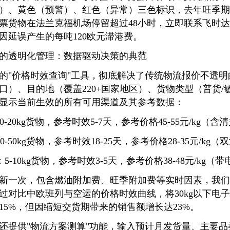
）、黄色（预警）、红色（异常）三色标识，去年旺季期
2票货物在法兰克福机场停留超过48小时，立即联系飞时
因延误产生的每吨120欧元滞港费。
的透明化管理：数据驱动决策的典范
的"价格时效查询"工具，彻底解决了传统物流报价不透
口）、目的地（覆盖220+国家地区）、货物类型（普货/
显示当前生效的所有可用渠道及其参考数据：
10-20kg货物，参考时效5-7天，参考价格45-55元/kg（含
0-50kg货物，参考时效18-25天，参考价格28-35元/kg
5-10kg货物，参考时效3-5天，参考价格38-48元/kg（
新一次，包含燃油附加费、旺季附加费等实时因素，我们在
过对比中欧班列与空运的价格时效曲线，将30kg以下电
15%，但因缩短交货期带来的销售额增长达23%。
还提供"物流方案测算"功能，输入预计月发货量、主要