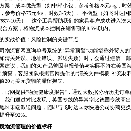
案：成本优先型（如中邮小包，参考价格28元/kg，时效1
，参考价格75元/kg，时效3-5天）、平衡型（如飞时达
，时效7-10天），这个工具帮助我们的家具客户成功进入
混合方案，将物流成本控制在销售额的8.5%以内。
的实战价值：风险控制的关键节点
司物流官网查询单号系统的"异常预警"功能堪称外贸人
如清关延误、地址错误、派送失败）时，会通过短信、邮
案建议，我们的3C产品曾因申报价值与实际不符在美国
出预警，客服团队根据官网提供的"清关文件模板"补充材料
值20万美元货物的滞留损失。
，官网提供"物流健康度报告"，通过大数据分析历史订
，我们通过对比发现，英国专线的异常率比德国专线高出
地区末端派送问题，随即与飞时达国际快递公司协商更换
提升至92%。
境物流管理的价值标杆