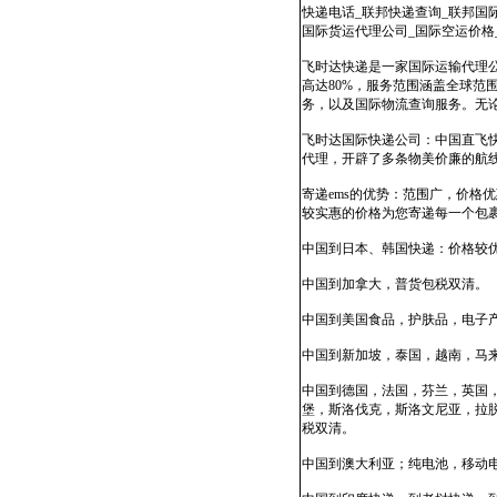
快递电话_联邦快递查询_联邦国际快
国际货运代理公司_国际空运价格
飞时达快递是一家国际运输代理公
高达80%，服务范围涵盖全球
务，以及国际物流查询服务。无
飞时达国际快递公司：中国直飞
代理，开辟了多条物美价廉的航
寄递ems的优势：范围广，价
较实惠的价格为您寄递每一个包
中国到日本、韩国快递：价格较
中国到加拿大，普货包税双清。
中国到美国食品，护肤品，电子产
中国到新加坡，泰国，越南，马来
中国到德国，法国，芬兰，英国
堡，斯洛伐克，斯洛文尼亚，拉
税双清。
中国到澳大利亚；纯电池，移动