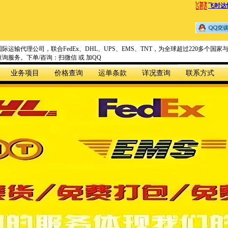
飞时达
际运输代理公司，联合FedEx、DHL、UPS、EMS、TNT，为全球超过220多个
询服务。下单/咨询：扫微信 或 加QQ
业务项目
价格查询
运单条款
详况查询
联系方式