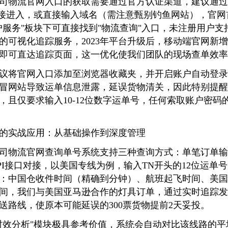
司物流官网入口的获取需要通过官方认证渠道，建议通过
链接进入，或直接输入域名（需注意甄别钓鱼网站），官
户服务"板块下可直接找到"物流查询"入口，未注册用户
的可视化追踪服务，2023年平台升级后，移动端官网新
即可直达追踪页面，这一优化使我们团队的现场查单效率提
议将官网入口添加至浏览器收藏夹，并开启账户自动登录
冒网站导致运单信息泄露，延误货物清关，因此特别提醒
，且仅要求输入10-12位数字运单号，任何索取账户密码
的实战应用：从基础操作到深度管理
司物流官网查询单号系统支持三种查询方式：单笔订单输
API接口对接，以美国专线为例，输入TN开头的12位运单
：中国仓收件时间（精确到分钟）、航班起飞时间、美国
间，我们与美国亚马逊合作的灯具订单，通过实时追踪发
送路线，使原本可能延误的300票货物提前2天妥投。
时效分析"模块极具参考价值，系统会自动对比该线路的