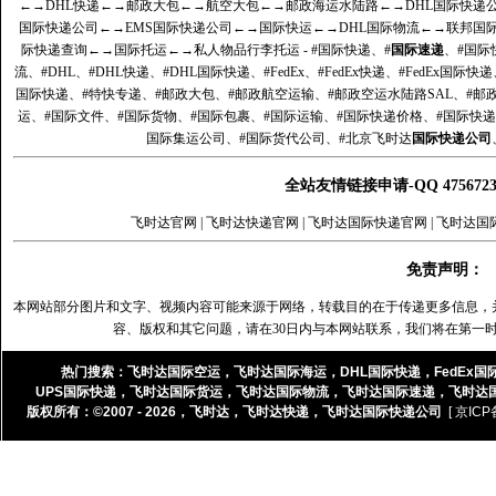
←→
DHL快递
←→
邮政大包
←→
航空大包
←→
邮政海运水陆路
←→
DHL国际快递
国际快递公司
←→
EMS国际快递公司
←→
国际快运
←→
DHL国际物流
←→
联邦国
际快递查询
←→
国际托运
←→
私人物品行李托运
- #国际快递、#
国际速递
、#国际
流、#DHL、#DHL快递、#DHL国际快递、#FedEx、#FedEx快递、#FedEx国际快
国际快递、#特快专递、#邮政大包、#邮政航空运输、#邮政空运水陆路SAL、#邮政
运、#国际文件、#国际货物、#国际包裹、#国际运输、#国际快递价格、#国际快递
国际集运公司、#国际货代公司、#北京飞时达
国际快递公司
全站友情链接申请-QQ 47567
飞时达官网
|
飞时达快递官网
|
飞时达国际快递官网
|
飞时达国
免责声明：
本网站部分图片和文字、视频内容可能来源于网络，转载目的在于传递更多信息，
容、版权和其它问题，请在30日内与本网站联系，我们将在第一
热门搜索：
飞时达国际空运
，
飞时达国际海运
，
DHL国际快递
，
FedEx国
UPS国际快递
，
飞时达国际货运
，
飞时达国际物流
，
飞时达国际速递
，
飞时达
版权所有：©2007 - 2026，
飞时达
，
飞时达快递
，
飞时达国际快递公司
[ 京ICP