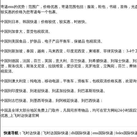
寄递ems的优势：范围广，价格优惠，寄递范围包括：服装，鞋包，书籍，首饰，
较实惠的价格为您寄递每一个包裹。
中国到日本、韩国快递：价格较优，较实惠，时效快。
中国到加拿大，普货包税双清。
中国到美国食品，护肤品，电子产品平衡车，保健品 包税双清。
中国到新加坡，泰国，越南，马来西亚，印度尼西亚，柬埔寨、菲律宾快递： 3-4个
中国到德国，法国，芬兰，英国，意大利、芬兰快递、到希腊快递、到瑞士快递、到
堡，斯洛伐克，斯洛文尼亚，拉脱维亚，爱沙尼亚，克罗地亚，立陶宛，芬兰，摩纳
税双清。
中国到澳大利亚；纯电池，移动电源，平衡车，滑板车，包税双清价格实惠，欢迎询
中国到印度快递、到老挝快递、到孟加拉快递、到巴基斯坦快递。
中国到古巴快递、到墨西哥快递、到阿根廷快递、到巴西快递：
中国及全球大部分地区免费上门取件，凡我司所寄物品，均可在官方网站24小时跟踪查
优惠_上飞时达快递官网
快速导航：
飞时达快递
|
飞时达国际快递
|
dhl国际快递
|
ems国际快递
|
fedex国际快