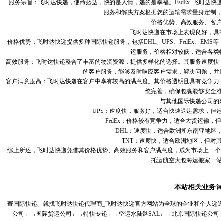
服务宗旨：飞时达快递，使命必达，快的是人情，递的是幸福。FsdEx_飞时达
服务和解决方案根据您的运输需求量身定制
价格优势、高效服务、客
飞时达快递在市场上表现良好，具
价格优势：飞时达快递提供多种国际快递服务，包括DHL、UPS、FedEx、EM
运服务，价格相对较低，适合各类
高效服务：飞时达快递整合了丰富的物流资源，提供多样化的选择。其服务速度快
的客户服务，能够及时响应客户需求，解决问题，并
客户满意度高‌：飞时达快递在客户中享有较高的满意度。其价格透明且具有竞争
统完善，确保包裹能够安全
与其他国际快递公司的
UPS：速度快，服务好，适合快速送达需求，但
FedEx：价格较有竞争力，适合大货运输，
DHL：速度快，适合欧洲和东南亚地区
TNT：速度快，适合欧洲地区，但对
综上所述，飞时达快递凭借其价格优势、高效服务和客户满意度，成为市场上一个
托运航空大包海运搬家一
本站相关业务
寄国际快递、就找飞时达快递代理商_飞时达快递官方网站为全球的企业和个人递
公司
←→
国际货运公司
←→
特快专递
←→
空运水陆路SAL
←→
北京国际快递公司