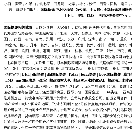
小口，霍营，小汤山，北七家，回龙观，龙泽，城北，沙河，百善，阳坊，南口，城
盖，都能上门取件。
国际快递
-
飞时达
快递_为公司、个人提供全球快递及
国际托
DHL
、
UPS
、
EMS
、
飞时达快递
航空
SAL
国际快递
相关城市：
寄国际速递，大家推荐：就找飞时达快递代理商，专业代理国际快递
及海运水陆路业务。中国服务城市：北京、天津、石家庄、呼和浩特、太原、沈阳
厦门、南昌、济南、青岛、郑州、武汉、长沙、广州、深圳、南宁、海口、重庆、
秦皇岛、包头、丹东、锦州、吉林、牡丹江、无锡、扬州、徐州、温州、金华、
昌、襄阳、岳阳、常德、惠州、湛江、韶关、桂林、北海、三亚、泸州、南充、遵
务,国际空运、国际货运哪家好？北京DHL快递公司、北京DHL国际快递公司为您提
北京国际货运、北京DHL空运、顺丰国际等国际速运服务。货运物流空运海运
家。DHL北京快递公司为您提供DHL北京国际货运、DHL北京快递、DHL北京电
快递官网
|
DHL
|
dhl快递
|
dhl国际快递
|
FedEx
|
fedex快递
|
fedex国际快递
|
联邦
EMS
|
ems国际快递
|
e邮宝
|
邮政航空大包
|
邮政空运水陆路SAL
|
邮政海运水陆
UPS 、 FedEx 等进出口业务，价格优惠可达1-2折，该公司总部位于北京，创
递公司的服务范围广泛，涵盖国际快递、国际小包、国际空运、 FBA头程 （ 亚
足外贸企业、跨境电商等不同用户的需求。公司与多家航空公司、船运公司合作，
遍布全球220多个国家和地区。飞时达国际快递公司的特点包括价格透明、智能
用户可以通过平台对比各线路价格，合理节省资金。借助大数据分析，飞时达国际
键批量发货，货物跟踪一单速查，方便用户操作。此外，飞时达国际快递公司通过
并通过大数据分析授予用户相应信用额度，提供账期，缓解中小企业资金周转压力
户的青睐，但在一些特殊时期或复杂物流情况下，可能会出现信息更新不及时等问