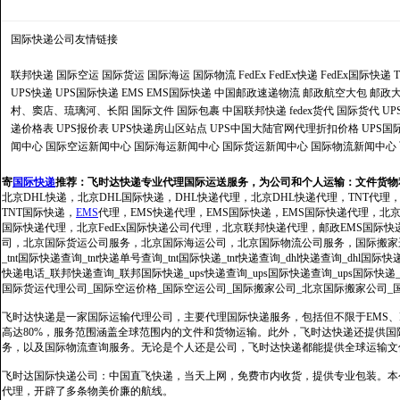
国际快递公司
友情链接
联邦快递
国际空运
国际货运
国际海运
国际物流
FedEx
FedEx快递
FedEx国际快递
UPS快递
UPS国际快递
EMS
EMS国际快递
中国邮政速递物流
邮政航空大包
邮政大
村、窦店、琉璃河、长阳
国际文件
国际包裹
中国联邦快递
fedex货代
国际货代
U
递价格表
UPS报价表
UPS快递房山区站点
UPS中国大陆官网代理折扣价格
UPS国
闻中心
国际空运新闻中心
国际海运新闻中心
国际货运新闻中心
国际物流新闻中心
寄
国际快递
推荐：
飞时达快递专业代理国际运送服务，为公司和个人运输：文件货物
北京DHL快递，北京DHL国际快递，DHL快递代理，北京DHL快递代理，TNT代理
TNT国际快递，
EMS
代理，EMS快递代理，EMS国际快递，EMS国际快递代理，北京FedE
国际快递代理，北京FedEx国际快递公司代理，北京联邦快递代理，邮政EMS国际
司，北京国际货运公司服务，北京国际海运公司，北京国际物流公司服务，国际搬家运输服务
_tnt国际快递查询_tnt快递单号查询_tnt国际快递_tnt快递查询_dhl快递查询_dhl国
快递电话_联邦快递查询_联邦国际快递_ups快递查询_ups国际快递查询_ups国际快递
国际货运代理公司_国际空运价格_国际空运公司_国际搬家公司_北京国际搬家公司_
飞时达快递是一家国际运输代理公司，主要代理国际快递服务，包括但不限于EMS、Fe
高达80%，服务范围涵盖全球范围内的文件和货物运输。此外，飞时达快递还提供
务，以及国际物流查询服务。无论是个人还是公司，飞时达快递都能提供全球运输文
飞时达国际快递公司：中国直飞快递，当天上网，免费市内收货，提供专业包装。本
代理，开辟了多条物美价廉的航线。