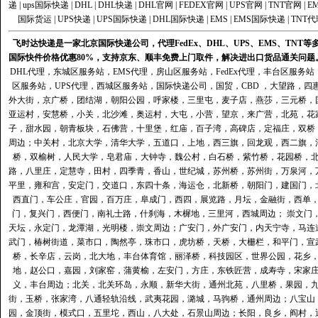
递
|
ups国际快递
|
DHL
|
DHL快递
|
DHL官网
|
FEDEX官网
|
UPS官网
|
TNT官网
|
E
国际货运
|
UPS快递
|
UPS国际快递
|
DHL国际快递
|
EMS
|
EMS国际快递
|
TNT代
飞时达快递是一家北京国际快递公司，代理FedEx、DHL、UPS、EMS、TN
国际快件价格优惠80%，支持京东、顺丰免费上门取件，解决进出口货品通关问题
DHL代理
，
东城区服务站
，
EMS代理
，
房山区服务站
，
FedEx代理
，
丰台区服务站
区服务站
，
UPS代理
，
西城区服务站
，
国际快递公司
，国贸，CBD ，大望路，
外大街，京广桥，团结湖，朝阳公园，呼家楼，三里屯，麦子店，燕莎，三元桥，
亚运村，安慧桥，小关，北沙滩，奥运村，大屯，小营，望京，来广营，北苑，花
子，甜水园，朝青板块，石佛营，十里堡，红庙，百子湾，高碑店，定福庄，双桥
周边；中关村，北京大学，清华大学，五道口，上地，西三旗，回龙观，西二旗，
桥，双榆树，人民大学，皂君庙，大钟寺，魏公村，白石桥，紫竹桥，花园桥，
路，八里庄，定慧寺，田村，四季青，香山，世纪城，苏州桥，苏州街，万泉河，
平里，雍和宫，安定门，交道口，东四十条，海运仓，北新桥，朝阳门，建国门，
西直门，车公庄，官园，百万庄，阜成门，西四，展览路，月坛，金融街，西单
门，复兴门，西便门，南礼士路，什刹海，木樨地，三里河，西城周边； 崇文门
天坛，永定门，龙潭湖，光明楼，崇文周边；广安门，外广安门，内天宁寺，马连
武门，椿树街道，菜市口，陶然亭，珠市口，虎坊桥，天桥，大栅栏，和平门，宣
桥，长辛店，云岗，北大地，丰台体育馆，丽泽桥，科技园区，世界公园，花乡
地，赵公口，嘉园，刘家窑，蒲黄榆，左安门，方庄，东铁匠营，成寿寺，宋家
义，丰台周边；北关，北关环岛，永顺，新华大街，通州北苑，八里桥，果园，
街，玉桥，张家湾，八通轻轨沿线，武夷花园，潞城，马驹桥，通州周边；八宝山
园，金顶街，模式口，五里坨，西山，八大处，石景山周边；长阳，良乡，阎村，