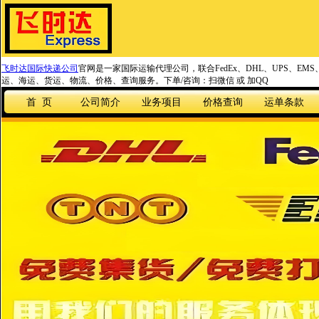
飞时达国际快递公司
官网是一家国际运输代理公司，联合FedEx、DHL、UPS、EM
运、海运、货运、物流、价格、查询服务。下单/咨询：扫微信 或 加QQ
首 页
公司简介
业务项目
价格查询
运单条款