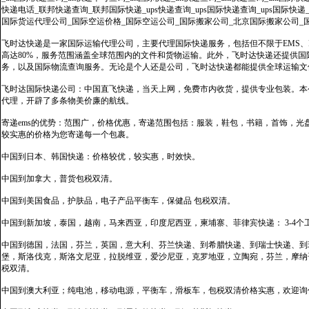
快递电话_联邦快递查询_联邦国际快递_ups快递查询_ups国际快递查询_ups国际快递
国际货运代理公司_国际空运价格_国际空运公司_国际搬家公司_北京国际搬家公司_
飞时达快递是一家国际运输代理公司，主要代理国际快递服务，包括但不限于EMS、Fe
高达80%，服务范围涵盖全球范围内的文件和货物运输。此外，飞时达快递还提供
务，以及国际物流查询服务。无论是个人还是公司，飞时达快递都能提供全球运输文
飞时达国际快递公司：中国直飞快递，当天上网，免费市内收货，提供专业包装。本
代理，开辟了多条物美价廉的航线。
寄递ems的优势：范围广，价格优惠，寄递范围包括：服装，鞋包，书籍，首饰，
较实惠的价格为您寄递每一个包裹。
中国到日本、韩国快递：价格较优，较实惠，时效快。
中国到加拿大，普货包税双清。
中国到美国食品，护肤品，电子产品平衡车，保健品 包税双清。
中国到新加坡，泰国，越南，马来西亚，印度尼西亚，柬埔寨、菲律宾快递： 3-4个
中国到德国，法国，芬兰，英国，意大利、芬兰快递、到希腊快递、到瑞士快递、到
堡，斯洛伐克，斯洛文尼亚，拉脱维亚，爱沙尼亚，克罗地亚，立陶宛，芬兰，摩纳
税双清。
中国到澳大利亚；纯电池，移动电源，平衡车，滑板车，包税双清价格实惠，欢迎询