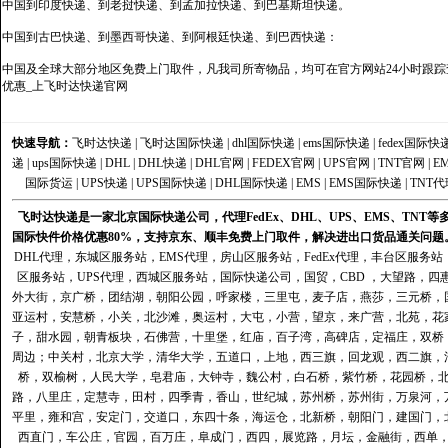
中国到印度快递、到老挝快递、到孟加拉快递、到巴基斯坦快递。
中国到古巴快递、到墨西哥快递、到阿根廷快递、到巴西快递：
中国及全球大部分地区免费上门取件，凡我司所寄物品，均可在官方网站24小时跟踪查
优惠_上飞时达快递官网
快速导航：
飞时达快递
|
飞时达国际快递
|
dhl国际快递
|
ems国际快递
|
fedex国际快
递
|
ups国际快递
|
DHL
|
DHL快递
|
DHL官网
|
FEDEX官网
|
UPS官网
|
TNT官网
|
E
国际货运
|
UPS快递
|
UPS国际快递
|
DHL国际快递
|
EMS
|
EMS国际快递
|
TNT代
飞时达快递是一家北京国际快递公司，代理FedEx、DHL、UPS、EMS、TN
国际快件价格优惠80%，支持京东、顺丰免费上门取件，解决进出口货品通关问题
DHL代理
，
东城区服务站
，
EMS代理
，
房山区服务站
，
FedEx代理
，
丰台区服务站
区服务站
，
UPS代理
，
西城区服务站
，
国际快递公司
，国贸，CBD ，大望路，
外大街，京广桥，团结湖，朝阳公园，呼家楼，三里屯，麦子店，燕莎，三元桥，
亚运村，安慧桥，小关，北沙滩，奥运村，大屯，小营，望京，来广营，北苑，花
子，甜水园，朝青板块，石佛营，十里堡，红庙，百子湾，高碑店，定福庄，双桥
周边；中关村，北京大学，清华大学，五道口，上地，西三旗，回龙观，西二旗，
桥，双榆树，人民大学，皂君庙，大钟寺，魏公村，白石桥，紫竹桥，花园桥，
路，八里庄，定慧寺，田村，四季青，香山，世纪城，苏州桥，苏州街，万泉河，
平里，雍和宫，安定门，交道口，东四十条，海运仓，北新桥，朝阳门，建国门，
西直门，车公庄，官园，百万庄，阜成门，西四，展览路，月坛，金融街，西单