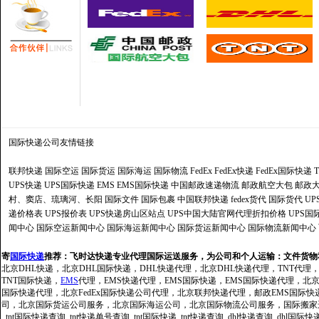
国际快递公司
友情链接
联邦快递
国际空运
国际货运
国际海运
国际物流
FedEx
FedEx快递
FedEx国际快递
UPS快递
UPS国际快递
EMS
EMS国际快递
中国邮政速递物流
邮政航空大包
邮政大
村、窦店、琉璃河、长阳
国际文件
国际包裹
中国联邦快递
fedex货代
国际货代
U
递价格表
UPS报价表
UPS快递房山区站点
UPS中国大陆官网代理折扣价格
UPS国
闻中心
国际空运新闻中心
国际海运新闻中心
国际货运新闻中心
国际物流新闻中心
寄
国际快递
推荐：
飞时达快递专业代理国际运送服务，为公司和个人运输：文件货物
北京DHL快递，北京DHL国际快递，DHL快递代理，北京DHL快递代理，TNT代理
TNT国际快递，
EMS
代理，EMS快递代理，EMS国际快递，EMS国际快递代理，北京FedE
国际快递代理，北京FedEx国际快递公司代理，北京联邦快递代理，邮政EMS国际
司，北京国际货运公司服务，北京国际海运公司，北京国际物流公司服务，国际搬家运输服务
_tnt国际快递查询_tnt快递单号查询_tnt国际快递_tnt快递查询_dhl快递查询_dhl国