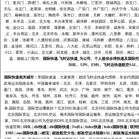
门，复兴门，西便门，南礼士路，什刹海，木樨地，三里河，西城周边； 崇文门
天坛，永定门，龙潭湖，光明楼，崇文周边；广安门，外广安门，内天宁寺，马连
武门，椿树街道，菜市口，陶然亭，珠市口，虎坊桥，天桥，大栅栏，和平门，宣
桥，长辛店，云岗，北大地，丰台体育馆，丽泽桥，科技园区，世界公园，花乡
地，赵公口，嘉园，刘家窑，蒲黄榆，左安门，方庄，东铁匠营，成寿寺，宋家
义，丰台周边；北关，北关环岛，永顺，新华大街，通州北苑，八里桥，果园，
街，玉桥，张家湾，八通轻轨沿线，武夷花园，潞城，马驹桥，通州周边；八宝山
园，金顶街，模式口，五里坨，西山，八大处，石景山周边；长阳，良乡，阎村，
小口，霍营，小汤山，北七家，回龙观，龙泽，城北，沙河，百善，阳坊，南口，城
盖，都能上门取件。
国际快递
-
飞时达
快递_为公司、个人提供全球快递及
国际托
DHL
、
UPS
、
EMS
、
飞时达快递
航空
SAL
国际快递
相关城市：
寄国际速递，大家推荐：就找飞时达快递代理商，专业代理国际快递
及海运水陆路业务。中国服务城市：北京、天津、石家庄、呼和浩特、太原、沈阳
厦门、南昌、济南、青岛、郑州、武汉、长沙、广州、深圳、南宁、海口、重庆、
秦皇岛、包头、丹东、锦州、吉林、牡丹江、无锡、扬州、徐州、温州、金华、
昌、襄阳、岳阳、常德、惠州、湛江、韶关、桂林、北海、三亚、泸州、南充、遵
务,国际空运、国际货运哪家好？北京DHL快递公司、北京DHL国际快递公司为您提
北京国际货运、北京DHL空运、顺丰国际等国际速运服务。货运物流空运海运
家。DHL北京快递公司为您提供DHL北京国际货运、DHL北京快递、DHL北京电
快递官网
|
DHL
|
dhl快递
|
dhl国际快递
|
FedEx
|
fedex快递
|
fedex国际快递
|
联邦
EMS
|
ems国际快递
|
e邮宝
|
邮政航空大包
|
邮政空运水陆路SAL
|
邮政海运水陆