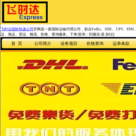
飞时达国际快递公司
官网是一家国际运输代理公司，联合FedEx、DHL、UPS、EM
运、海运、货运、物流、价格、查询服务。下单/咨询：扫微信 或 加QQ
首 页
公司简介
业务项目
价格查询
运单条款