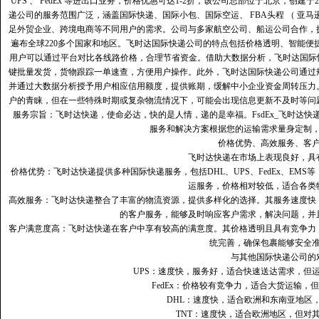
UPS 、 FedEx 等进出口业务，价格优惠可达1-2折，该公司总部位于北京，创
递公司的服务范围广泛，涵盖国际快递、国际小包、国际空运、 FBA头程 （ 亚
足外贸企业、跨境电商等不同用户的需求。公司与多家航空公司、船运公司合作，
遍布全球220多个国家和地区。飞时达国际快递公司的特点包括价格透明、智能
用户可以通过平台对比各线路价格，合理节省资金。借助大数据分析，飞时达国际
键批量发货，货物跟踪一单速查，方便用户操作。此外，飞时达国际快递公司通过
并通过大数据分析授予用户相应信用额度，提供账期，缓解中小企业资金周转压力
户的青睐，但在一些特殊时期或复杂物流情况下，可能会出现信息更新不及时等问
服务宗旨：飞时达快递，使命必达，快的是人情，递的是幸福。FsdEx_飞时达
服务和解决方案根据您的运输需求量身定制
价格优势、高效服务、客
飞时达快递在市场上表现良好，具
价格优势：飞时达快递提供多种国际快递服务，包括DHL、UPS、FedEx、EM
运服务，价格相对较低，适合各类
高效服务：飞时达快递整合了丰富的物流资源，提供多样化的选择。其服务速度快
的客户服务，能够及时响应客户需求，解决问题，并
客户满意度高‌：飞时达快递在客户中享有较高的满意度。其价格透明且具有竞争
统完善，确保包裹能够安全
与其他国际快递公司的
UPS：速度快，服务好，适合快速送达需求，但
FedEx：价格较有竞争力，适合大货运输，
DHL：速度快，适合欧洲和东南亚地区
TNT：速度快，适合欧洲地区，但对