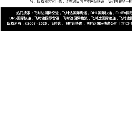
容、版权和其它问题，请在30日内与本网站联系，我们将在第一
热门搜索：
飞时达国际空运
，
飞时达国际海运
，
DHL国际快递
，
FedEx国
UPS国际快递
，
飞时达国际货运
，
飞时达国际物流
，
飞时达国际速递
，
飞时达
版权所有：©2007 - 2026，
飞时达
，
飞时达快递
，
飞时达国际快递公司
[ 京ICP