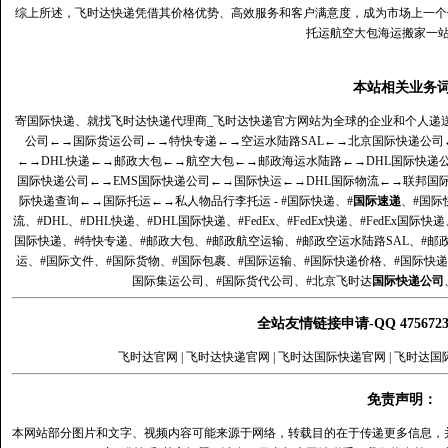
综上所述，飞时达快递凭借其价格优势、高效服务和客户满意度，成为市场上一个
托运航空大包海运搬家一
本站相关业务
寄国际快递、就找飞时达快递代理商_飞时达快递官方网站为全球的企业和个人递
公司
←→
国际货运公司
←→
特快专递
←→
空运水陆路SAL
←→
北京国际快递公司
←→
DHL快递
←→
邮政大包
←→
航空大包
←→
邮政海运水陆路
←→
DHL国际快递
国际快递公司
←→
EMS国际快递公司
←→
国际快运
←→
DHL国际物流
←→
联邦国
际快递查询
←→
国际托运
←→
私人物品行李托运
- #国际快递、#
国际速递
、#国际
流、#DHL、#DHL快递、#DHL国际快递、#FedEx、#FedEx快递、#FedEx国际快
国际快递、#特快专递、#邮政大包、#邮政航空运输、#邮政空运水陆路SAL、#邮政
运、#国际文件、#国际货物、#国际包裹、#国际运输、#国际快递价格、#国际快递
国际集运公司、#国际货代公司、#北京飞时达
国际快递公司
全站友情链接申请-QQ 47567
飞时达官网
|
飞时达快递官网
|
飞时达国际快递官网
|
飞时达国
免责声明：
本网站部分图片和文字、视频内容可能来源于网络，转载目的在于传递更多信息，