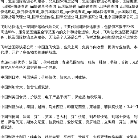
司，北京国际货运公司服务，北京国际海运公司，北京国际物流公司服务，国际搬家运输服务
_tnt国际快递查询_tnt快递单号查询_tnt国际快递_tnt快递查询_dhl快递查询_dhl国
快递电话_联邦快递查询_联邦国际快递_ups快递查询_ups国际快递查询_ups国际快递
国际货运代理公司_国际空运价格_国际空运公司_国际搬家公司_北京国际搬家公司_
飞时达快递是一家国际运输代理公司，主要代理国际快递服务，包括但不限于EMS、Fe
高达80%，服务范围涵盖全球范围内的文件和货物运输。此外，飞时达快递还提供
务，以及国际物流查询服务。无论是个人还是公司，飞时达快递都能提供全球运输文
飞时达国际快递公司：中国直飞快递，当天上网，免费市内收货，提供专业包装。本
代理，开辟了多条物美价廉的航线。
寄递ems的优势：范围广，价格优惠，寄递范围包括：服装，鞋包，书籍，首饰，
较实惠的价格为您寄递每一个包裹。
中国到日本、韩国快递：价格较优，较实惠，时效快。
中国到加拿大，普货包税双清。
中国到美国食品，护肤品，电子产品平衡车，保健品 包税双清。
中国到新加坡，泰国，越南，马来西亚，印度尼西亚，柬埔寨、菲律宾快递： 3-4个
中国到德国，法国，芬兰，英国，意大利、芬兰快递、到希腊快递、到瑞士快递、到
堡，斯洛伐克，斯洛文尼亚，拉脱维亚，爱沙尼亚，克罗地亚，立陶宛，芬兰，摩纳
税双清。
中国到澳大利亚；纯电池，移动电源，平衡车，滑板车，包税双清价格实惠，欢迎询