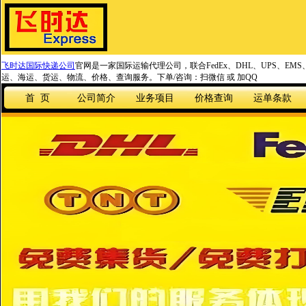
飞时达国际快递公司
官网是一家国际运输代理公司，联合FedEx、DHL、UPS、EM
运、海运、货运、物流、价格、查询服务。下单/咨询：扫微信 或 加QQ
首 页
公司简介
业务项目
价格查询
运单条款