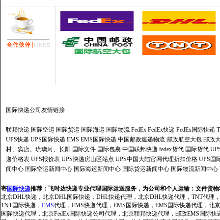
国际快递公司
友情链接
联邦快递
国际空运
国际货运
国际海运
国际物流
FedEx
FedEx快递
FedEx国际快递
UPS快递
UPS国际快递
EMS
EMS国际快递
中国邮政速递物流
邮政航空大包
邮政大
村、窦店、琉璃河、长阳
国际文件
国际包裹
中国联邦快递
fedex货代
国际货代
U
递价格表
UPS报价表
UPS快递房山区站点
UPS中国大陆官网代理折扣价格
UPS国
闻中心
国际空运新闻中心
国际海运新闻中心
国际货运新闻中心
国际物流新闻中心
寄
国际快递
推荐：
飞时达快递专业代理国际运送服务，为公司和个人运输：文件货物
北京DHL快递，北京DHL国际快递，DHL快递代理，北京DHL快递代理，TNT代理
TNT国际快递，
EMS
代理，EMS快递代理，EMS国际快递，EMS国际快递代理，北京FedE
国际快递代理，北京FedEx国际快递公司代理，北京联邦快递代理，邮政EMS国际