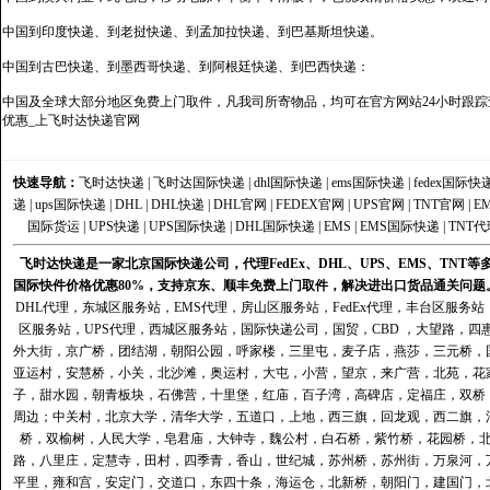
中国到印度快递、到老挝快递、到孟加拉快递、到巴基斯坦快递。
中国到古巴快递、到墨西哥快递、到阿根廷快递、到巴西快递：
中国及全球大部分地区免费上门取件，凡我司所寄物品，均可在官方网站24小时跟踪查
优惠_上飞时达快递官网
快速导航：
飞时达快递
|
飞时达国际快递
|
dhl国际快递
|
ems国际快递
|
fedex国际快
递
|
ups国际快递
|
DHL
|
DHL快递
|
DHL官网
|
FEDEX官网
|
UPS官网
|
TNT官网
|
E
国际货运
|
UPS快递
|
UPS国际快递
|
DHL国际快递
|
EMS
|
EMS国际快递
|
TNT代
飞时达快递是一家北京国际快递公司，代理FedEx、DHL、UPS、EMS、TN
国际快件价格优惠80%，支持京东、顺丰免费上门取件，解决进出口货品通关问题
DHL代理
，
东城区服务站
，
EMS代理
，
房山区服务站
，
FedEx代理
，
丰台区服务站
区服务站
，
UPS代理
，
西城区服务站
，
国际快递公司
，国贸，CBD ，大望路，
外大街，京广桥，团结湖，朝阳公园，呼家楼，三里屯，麦子店，燕莎，三元桥，
亚运村，安慧桥，小关，北沙滩，奥运村，大屯，小营，望京，来广营，北苑，花
子，甜水园，朝青板块，石佛营，十里堡，红庙，百子湾，高碑店，定福庄，双桥
周边；中关村，北京大学，清华大学，五道口，上地，西三旗，回龙观，西二旗，
桥，双榆树，人民大学，皂君庙，大钟寺，魏公村，白石桥，紫竹桥，花园桥，
路，八里庄，定慧寺，田村，四季青，香山，世纪城，苏州桥，苏州街，万泉河，
平里，雍和宫，安定门，交道口，东四十条，海运仓，北新桥，朝阳门，建国门，