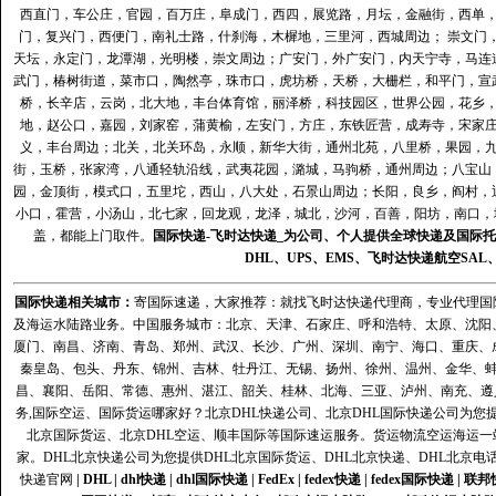
西直门，车公庄，官园，百万庄，阜成门，西四，展览路，月坛，金融街，西单
门，复兴门，西便门，南礼士路，什刹海，木樨地，三里河，西城周边； 崇文门
天坛，永定门，龙潭湖，光明楼，崇文周边；广安门，外广安门，内天宁寺，马连
武门，椿树街道，菜市口，陶然亭，珠市口，虎坊桥，天桥，大栅栏，和平门，宣
桥，长辛店，云岗，北大地，丰台体育馆，丽泽桥，科技园区，世界公园，花乡
地，赵公口，嘉园，刘家窑，蒲黄榆，左安门，方庄，东铁匠营，成寿寺，宋家
义，丰台周边；北关，北关环岛，永顺，新华大街，通州北苑，八里桥，果园，
街，玉桥，张家湾，八通轻轨沿线，武夷花园，潞城，马驹桥，通州周边；八宝山
园，金顶街，模式口，五里坨，西山，八大处，石景山周边；长阳，良乡，阎村，
小口，霍营，小汤山，北七家，回龙观，龙泽，城北，沙河，百善，阳坊，南口，城
盖，都能上门取件。
国际快递
-
飞时达
快递_为公司、个人提供全球快递及
国际托
DHL
、
UPS
、
EMS
、
飞时达快递
航空
SAL
国际快递
相关城市：
寄国际速递，大家推荐：就找飞时达快递代理商，专业代理国际快递
及海运水陆路业务。中国服务城市：北京、天津、石家庄、呼和浩特、太原、沈阳
厦门、南昌、济南、青岛、郑州、武汉、长沙、广州、深圳、南宁、海口、重庆、
秦皇岛、包头、丹东、锦州、吉林、牡丹江、无锡、扬州、徐州、温州、金华、
昌、襄阳、岳阳、常德、惠州、湛江、韶关、桂林、北海、三亚、泸州、南充、遵
务,国际空运、国际货运哪家好？北京DHL快递公司、北京DHL国际快递公司为您提
北京国际货运、北京DHL空运、顺丰国际等国际速运服务。货运物流空运海运
家。DHL北京快递公司为您提供DHL北京国际货运、DHL北京快递、DHL北京电
快递官网
|
DHL
|
dhl快递
|
dhl国际快递
|
FedEx
|
fedex快递
|
fedex国际快递
|
联邦