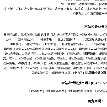
TNT：速度快，适合欧洲地区，但对
综上所述，飞时达快递凭借其价格优势、高效服务和客户满意度，成为市场上一个
托运航空大包海运搬家一
本站相关业务
寄国际快递、就找飞时达快递代理商_飞时达快递官方网站为全球的企业和个人递
公司
←→
国际货运公司
←→
特快专递
←→
空运水陆路SAL
←→
北京国际快递公司
←→
DHL快递
←→
邮政大包
←→
航空大包
←→
邮政海运水陆路
←→
DHL国际快递
国际快递公司
←→
EMS国际快递公司
←→
国际快运
←→
DHL国际物流
←→
联邦国
际快递查询
←→
国际托运
←→
私人物品行李托运
- #国际快递、#
国际速递
、#国际
流、#DHL、#DHL快递、#DHL国际快递、#FedEx、#FedEx快递、#FedEx国际快
国际快递、#特快专递、#邮政大包、#邮政航空运输、#邮政空运水陆路SAL、#邮政
运、#国际文件、#国际货物、#国际包裹、#国际运输、#国际快递价格、#国际快递
国际集运公司、#国际货代公司、#北京飞时达
国际快递公司
全站友情链接申请-QQ 47567
飞时达官网
|
飞时达快递官网
|
飞时达国际快递官网
|
飞时达国
免责声明：