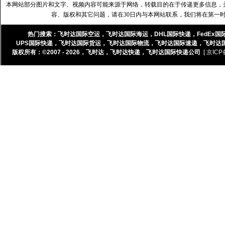
本网站部分图片和文字、视频内容可能来源于网络，转载目的在于传递更多信息，
容、版权和其它问题，请在30日内与本网站联系，我们将在第一
热门搜索：
飞时达国际空运
，
飞时达国际海运
，
DHL国际快递
，
FedEx国
UPS国际快递
，
飞时达国际货运
，
飞时达国际物流
，
飞时达国际速递
，
飞时达
版权所有：©2007 - 2026，
飞时达
，
飞时达快递
，
飞时达国际快递公司
[ 京ICP