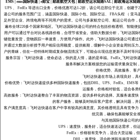
EMS
|
ems国际快递
|
e邮宝
|
邮政航空大包
|
邮政空运水陆路SAL
|
邮政海运水陆
UPS 、 FedEx 等进出口业务，价格优惠可达1-2折，该公司总部位于北京，创
递公司的服务范围广泛，涵盖国际快递、国际小包、国际空运、 FBA头程 （ 亚
足外贸企业、跨境电商等不同用户的需求。公司与多家航空公司、船运公司合作，
遍布全球220多个国家和地区。飞时达国际快递公司的特点包括价格透明、智能
用户可以通过平台对比各线路价格，合理节省资金。借助大数据分析，飞时达国际
键批量发货，货物跟踪一单速查，方便用户操作。此外，飞时达国际快递公司通过
并通过大数据分析授予用户相应信用额度，提供账期，缓解中小企业资金周转压力
户的青睐，但在一些特殊时期或复杂物流情况下，可能会出现信息更新不及时等问
服务宗旨：飞时达快递，使命必达，快的是人情，递的是幸福。FsdEx_飞时达
服务和解决方案根据您的运输需求量身定制
价格优势、高效服务、客
飞时达快递在市场上表现良好，具
价格优势：飞时达快递提供多种国际快递服务，包括DHL、UPS、FedEx、EM
运服务，价格相对较低，适合各类
高效服务：飞时达快递整合了丰富的物流资源，提供多样化的选择。其服务速度快
的客户服务，能够及时响应客户需求，解决问题，并
客户满意度高‌：飞时达快递在客户中享有较高的满意度。其价格透明且具有竞争
统完善，确保包裹能够安全
与其他国际快递公司的
UPS：速度快，服务好，适合快速送达需求，但
FedEx：价格较有竞争力，适合大货运输，
DHL：速度快，适合欧洲和东南亚地区