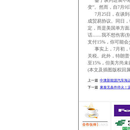
鉴于谈判进展不顺
变”。然而，自7月
7月25日，在谈
成贸易协议。同日，
定，而是美国单方面
话……我不想伤害(别
支付15%，你可能会
事实上，7月初，
关税。此外，特朗普
至15%，但美方尚未
(本文及插图版权回属
上一篇
中澳新能源汽车海运
下一篇
柬泰无条件停火！湄