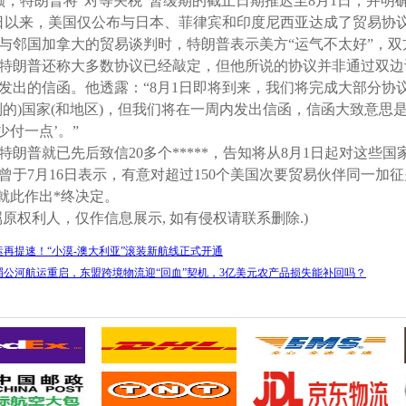
，特朗普将“对等关税”暂缓期的截止日期推迟至8月1日，并明
9日以来，美国仅公布与日本、菲律宾和印度尼西亚达成了贸易协
到与邻国加拿大的贸易谈判时，特朗普表示美方“运气不太好”，
特朗普还称大多数协议已经敲定，但他所说的协议并非通过双边
发出的信函。他透露：“8月1日即将到来，我们将完成大部分协
的)国家(和地区)，但我们将在一周内发出信函，信函大致意思是
少付一点’。”
特朗普就已先后致信20多个*****，告知将从8月1日起对这些国家
曾于7月16日表示，有意对超过150个美国次要贸易伙伴同一加征
就此作出*终决定。
原权利人，仅作信息展示, 如有侵权请联系删除.)
再提速！“小漠-澳大利亚”滚装新航线正式开通
公河航运重启，东盟跨境物流迎“回血”契机，3亿美元农产品损失能补回吗？