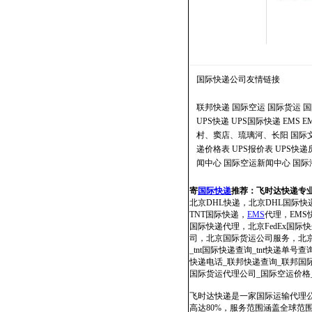
国际快递公司
友情链接
联邦快递
国际空运
国际货运
国
UPS快递
UPS国际快递
EMS
E
村、窦店、琉璃河、长阳
国际
递价格表
UPS报价表
UPS快
闻中心
国际空运新闻中心
国际
寄
国际快递
推荐：
飞时达快递专
北京DHL快递，北京DHL国际快
TNT国际快递，
EMS
代理，EMS快
国际快递代理，北京FedEx国
司，北京国际货运公司服务，北京国
_tnt国际快递查询_tnt快递单号查
快递电话_联邦快递查询_联邦国际快
国际货运代理公司_国际空运价格
飞时达快递是一家国际运输代理公
高达80%，服务范围涵盖全球