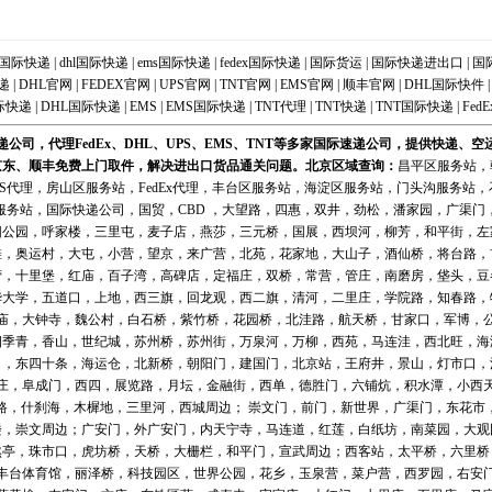
国际快递
|
dhl国际快递
|
ems国际快递
|
fedex国际快递
|
国际货运
|
国际快递进出口
|
国
递
|
DHL官网
|
FEDEX官网
|
UPS官网
|
TNT官网
|
EMS官网
|
顺丰官网
|
DHL国际快件
际快递
|
DHL国际快递
|
EMS
|
EMS国际快递
|
TNT代理
|
TNT快递
|
TNT国际快递
|
FedE
公司，代理FedEx、DHL、UPS、EMS、TNT等多家国际速递公司，提供快递、
京东、顺丰免费上门取件，解决进出口货品通关问题。北京区域
查询
：
昌平区服务站
，
MS代理
，
房山区服务站
，
FedEx代理
，
丰台区服务站
，
海淀区服务站
，
门头沟服务站
，
服务站
，
国际快递公司
，国贸，CBD ，大望路，四惠，双井，劲松，潘家园，广渠
阳公园，呼家楼，三里屯，麦子店，燕莎，三元桥，国展，西坝河，柳芳，和平街，左
滩，奥运村，大屯，小营，望京，来广营，北苑，花家地，大山子，酒仙桥，将台路，
营，十里堡，红庙，百子湾，高碑店，定福庄，双桥，常营，管庄，南磨房，垡头，豆
华大学，五道口，上地，西三旗，回龙观，西二旗，清河，二里庄，学院路，知春路，
庙，大钟寺，魏公村，白石桥，紫竹桥，花园桥，北洼路，航天桥，甘家口，军博，
四季青，香山，世纪城，苏州桥，苏州街，万泉河，万柳，西苑，马连洼，西北旺，海
口，东四十条，海运仓，北新桥，朝阳门，建国门，北京站，王府井，景山，灯市口，
庄，阜成门，西四，展览路，月坛，金融街，西单，德胜门，六铺炕，积水潭，小西
路，什刹海，木樨地，三里河，西城周边； 崇文门，前门，新世界，广渠门，东花市
楼，崇文周边；广安门，外广安门，内天宁寺，马连道，红莲，白纸坊，南菜园，大观
然亭，珠市口，虎坊桥，天桥，大栅栏，和平门，宣武周边；西客站，太平桥，六里桥
丰台体育馆，丽泽桥，科技园区，世界公园，花乡，玉泉营，菜户营，西罗园，右安