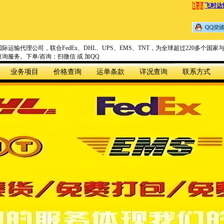
飞时达
际运输代理公司，联合FedEx、DHL、UPS、EMS、TNT，为全球超过220多个
询服务。下单/咨询：扫微信 或 加QQ
业务项目
价格查询
运单条款
详况查询
联系方式