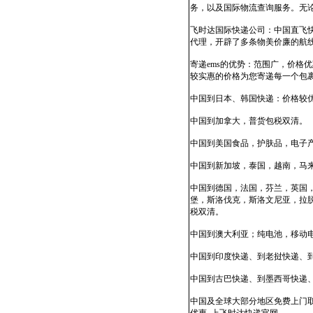
务，以及国际物流查询服务。无
飞时达国际快递公司：中国直飞
代理，开辟了多条物美价廉的航
寄递ems的优势：范围广，价
较实惠的价格为您寄递每一个包
中国到日本、韩国快递：价格较
中国到加拿大，普货包税双清。
中国到美国食品，护肤品，电子产
中国到新加坡，泰国，越南，马来
中国到德国，法国，芬兰，英国
堡，斯洛伐克，斯洛文尼亚，拉
税双清。
中国到澳大利亚；纯电池，移动
中国到印度快递、到老挝快递、
中国到古巴快递、到墨西哥快递
中国及全球大部分地区免费上门取