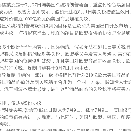
冯德莱恩定于7月27日与美国总统特朗普会面，重点讨论贸易题
达成协议。欧盟方面则表示，假如无法在8月1日美关税措施生效
速对价值近1000亿欧元的美国商品加征关税。
美国总统特朗普与欧盟谈判的目标是让欧盟为美国出口开放市场
成协议。卢特尼克指出，现在的题目是欧盟提供的协议是否足够
多个欧洲*****均表示，国际物流，假如无法在8月1日美关税
盟将采取反制措施应对美关税。欧盟委员会发言人奥洛夫·吉尔在
盟与美国的贸易谈判破裂，并且美国对欧盟商品征收高关税，欧
商品加征关税。反制措施将于8月7日开始生效。
首轮反制措施的一部分，欧盟将把此前针对210亿欧元美国商品
元美国商品的额外反制关税清单合并为一个同一方案。据知情人士
、汽车和波本威士忌等，届时这些商品面临的关税税率将与美方
在即，仅达成5份协议
“对等关税”暂缓期截止日期原为7月9日。截至7月9日，美国仅
的细节仍有待进一步敲定。与此同时，美国与欧盟、韩国、印度
突破。