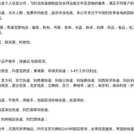
论是个人还是公司，飞时达快递都能提供全球运输文件及货物的服务，满足不同客户的
快递，当天上网，免费市内收货，提供专业包装。本公司专注于中国到世界各地的国际
线。
格优惠，寄递范围包括：服装，鞋包，书籍，首饰，光盘，粉末，仿牌，药品，食品，化
裹。
优，较实惠，时效快。
品平衡车，保健品 包税双清。
西亚，印度尼西亚，柬埔寨、菲律宾快递： 3-4个工作日到达。
，意大利、芬兰快递、到希腊快递、到瑞士快递、到瑞典快递、到西班牙快递、到比利
脱维亚，爱沙尼亚，克罗地亚，立陶宛，芬兰，摩纳哥，波兰，匈牙利，保加利亚：护
电源，平衡车，滑板车，包税双清价格实惠，欢迎询价。
到孟加拉快递、到巴基斯坦快递。
、到阿根廷快递、到巴西快递：
件，凡我司所寄物品，均可在官方网站24小时跟踪查询，全球优质服务。寄国际快递_