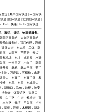
际空运
|
顺丰国际快递
|
tnt国际快
|
快递
|
国际快递
|
北京国际快递
|
x
|
FedEx快递
|
FedEx国际快递
空运、海运、货运、物流等服务。
朝阳区服务站
，
大兴区服务站
，
石景山服务站
，
TNT代理
，
通州
门，建外大街，东大桥，工体，朝
家庄，太阳宫，芍药居，安贞，
首都机场，东坝，姚家园，水碓
各庄，十八里店，小红门，朝阳
牡丹园，北航，北太平庄，蓟门
公主坟，万寿路，五棵松，永定
淀周边；东直门，东直门外，和
沙滩，东单，东四，东城周边；
天，新街口，马甸，鼓楼，地安
，法华寺，体育馆路，磁器口，
园，白广路，牛街，长椿街，宣
，丰台路，青塔，岳各庄，卢沟
门，草桥，洋桥，木樨园，新发