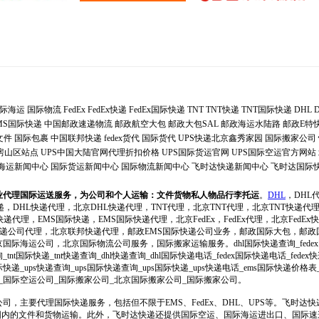
际海运
国际物流
FedEx
FedEx快递
FedEx国际快递
TNT
TNT快递
TNT国际快递
DHL
MS国际快递
中国邮政速递物流
邮政航空大包
邮政大包SAL
邮政海运水陆路
邮政E特
文件
国际包裹
中国联邦快递
fedex货代
国际货代
UPS快递北京鑫秀家园
国际搬家公司
递房山区站点
UPS中国大陆官网代理折扣价格
UPS国际货运官网
UPS国际空运官方网站
海运新闻中心
国际货运新闻中心
国际物流新闻中心
飞时达快递新闻中心
飞时达国际
业代理国际运送服务，为公司和个人运输：文件货物私人物品行李托运
。
DHL
，DHL
递，DHL快递代理，北京DHL快递代理，TNT代理，北京TNT代理，北京TNT快递代
递代理，EMS国际快递，EMS国际快递代理，北京FedEx，FedEx代理，北京FedEx快递
际快递公司代理，北京联邦快递代理，邮政EMS国际快递公司业务，邮政国际大包，邮
际海运公司，北京国际物流公司服务，国际搬家运输服务。dhl国际快递查询_fedex
询_tnt国际快递_tnt快递查询_dhl快递查询_dhl国际快递电话_fedex国际快递电话_fe
递_ups快递查询_ups国际快递查询_ups国际快递_ups快递电话_ems国际快递价格
_国际空运公司_国际搬家公司_北京国际搬家公司_国际搬家公司。
司，主要代理国际快递服务，包括但不限于EMS、FedEx、DHL、UPS等。飞时达
范围内的文件和货物运输。此外，飞时达快递还提供国际空运、国际海运进出口、国际