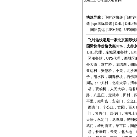
优惠_上飞时达快递官网
快速导航：
飞时达快递
|
飞时达
递
|
ups国际快递
|
DHL
|
DHL快
国际货运
|
UPS快递
|
UPS国
飞时达快递是一家北京国际快递
国际快件价格优惠80%，支持
DHL代理
，
东城区服务站
，
E
区服务站
，
UPS代理
，
西城区
外大街，京广桥，团结湖，朝
亚运村，安慧桥，小关，北沙
子，甜水园，朝青板块，石佛
周边；中关村，北京大学，清
桥，双榆树，人民大学，皂君
路，八里庄，定慧寺，田村，
平里，雍和宫，安定门，交道
西直门，车公庄，官园，百万
门，复兴门，西便门，南礼士
天坛，永定门，龙潭湖，光明
武门，椿树街道，菜市口，陶
桥，长辛店，云岗，北大地，