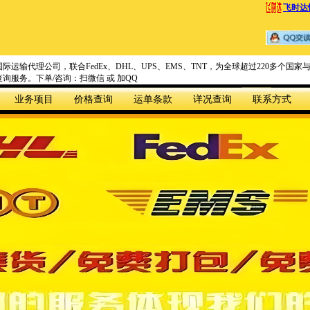
飞时达
际运输代理公司，联合FedEx、DHL、UPS、EMS、TNT，为全球超过220多个
询服务。下单/咨询：扫微信 或 加QQ
业务项目
价格查询
运单条款
详况查询
联系方式