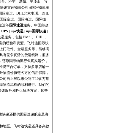
烟台、济宁、洛阳、平顶山、宜
递货运物流公司 #国际物流服
国际空运、DHL北京电话、DHL
、国际空运、国际海运、国际搬
空运等
国际速运
服务。
中国邮政
|
UPS
|
ups快递
|
ups国际快递
|
务，包括 EMS 、 DHL 、
了丰富的经验和资源。飞时达国际快
、上门取件、金融服务等，能够满
具有竞争优势的货运线路，服务
，还原国际物流行业真实运价，
跨境平台订单，支持多家店铺一
升物流价值链各方的信用保障，
公司自上线以来受到了10多万用
障物流流程的顺利进行‌。我们的
快递服务和托运解决方案，这些
时达快递还提供国际速递航空及海
和地区。飞时达快递还具备高效
。