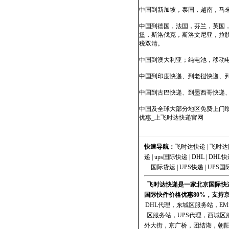
中国到新加坡，泰国，越南，马来
中国到德国，法国，芬兰，英国
堡，斯洛伐克，斯洛文尼亚，拉
税双清。
中国到澳大利亚；纯电池，移动
中国到印度快递、到老挝快递、
中国到古巴快递、到墨西哥快递
中国及全球大部分地区免费上门取
优惠_上飞时达快递官网
快速导航：
飞时达快递
|
飞时达
递
|
ups国际快递
|
DHL
|
DHL快
国际货运
|
UPS快递
|
UPS国
飞时达快递是一家北京国际快递
国际快件价格优惠80%，支持
DHL代理
，
东城区服务站
，
E
区服务站
，
UPS代理
，
西城区
外大街，京广桥，团结湖，朝