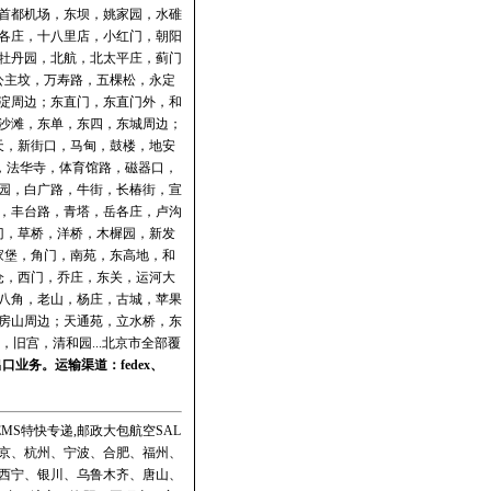
首都机场，东坝，姚家园，水碓
各庄，十八里店，小红门，朝阳
牡丹园，北航，北太平庄，蓟门
公主坟，万寿路，五棵松，永定
淀周边；东直门，东直门外，和
沙滩，东单，东四，东城周边；
天，新街口，马甸，鼓楼，地安
，法华寺，体育馆路，磁器口，
园，白广路，牛街，长椿街，宣
，丰台路，青塔，岳各庄，卢沟
门，草桥，洋桥，木樨园，新发
家堡，角门，南苑，东高地，和
仓，西门，乔庄，东关，运河大
八角，老山，杨庄，古城，苹果
房山周边；天通苑，立水桥，东
旧宫，清和园...北京市全部覆
出口业务。运输渠道：
fedex
、
MS特快专递,邮政大包航空SAL
京、杭州、宁波、合肥、福州、
西宁、银川、乌鲁木齐、唐山、