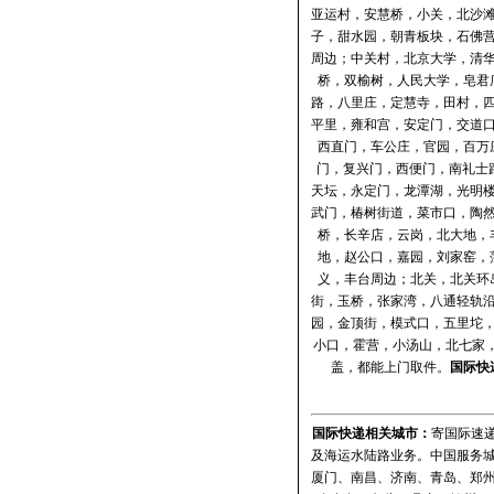
亚运村，安慧桥，小关，北沙
子，甜水园，朝青板块，石佛
周边；中关村，北京大学，清
桥，双榆树，人民大学，皂君
路，八里庄，定慧寺，田村，
平里，雍和宫，安定门，交道
西直门，车公庄，官园，百万
门，复兴门，西便门，南礼士
天坛，永定门，龙潭湖，光明
武门，椿树街道，菜市口，陶
桥，长辛店，云岗，北大地，
地，赵公口，嘉园，刘家窑，
义，丰台周边；北关，北关环
街，玉桥，张家湾，八通轻轨
园，金顶街，模式口，五里坨
小口，霍营，小汤山，北七家，
盖，都能上门取件。
国际快
国际快递
相关城市：
寄国际速递
及海运水陆路业务。中国服务
厦门、南昌、济南、青岛、郑