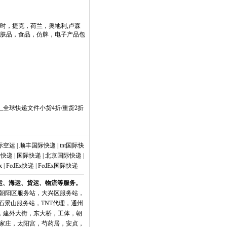
时，捷克，荷兰，奥地利,卢森
肤品，食品，仿牌，电子产品包
全球快递文件小货4折/重货2折
际空运
|
顺丰国际快递
|
tnt国际快
|
快递
|
国际快递
|
北京国际快递
|
x
|
FedEx快递
|
FedEx国际快递
空运、海运、货运、物流等服务。
朝阳区服务站
，
大兴区服务站
，
石景山服务站
，
TNT代理
，
通州
门，建外大街，东大桥，工体，朝
家庄，太阳宫，芍药居，安贞，