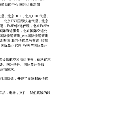
快递新闻中心
国际运输新闻
代理，北京DHL，北京DHL代理，
理，北京TNT国际快递代理，北京
，FedEx快递代理，北京FedEx
政国际海运服务，北京国际空运公
国际快递查询_ems国际快递查询
dex快递查询_联邦快递单号查询_联邦
表_国际货运代理_报关与国际货运_
快递提供航空和海运服务，价格优惠
速递、国际快件、国际货运等服
运输需求。
领域快递，开辟了多家邮政快递
工品，电器，文件，我们真诚的以