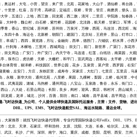
滩，奥运村，大屯，小营，望京，来广营，北苑，花家地，大山子，酒仙桥，将台路，
营，十里堡，红庙，百子湾，高碑店，定福庄，双桥，常营，管庄，南磨房，垡头，豆
华大学，五道口，上地，西三旗，回龙观，西二旗，清河，二里庄，学院路，知春路，
庙，大钟寺，魏公村，白石桥，紫竹桥，花园桥，北洼路，航天桥，甘家口，军博，
四季青，香山，世纪城，苏州桥，苏州街，万泉河，万柳，西苑，马连洼，西北旺，海
口，东四十条，海运仓，北新桥，朝阳门，建国门，北京站，王府井，景山，灯市口，
庄，阜成门，西四，展览路，月坛，金融街，西单，德胜门，六铺炕，积水潭，小西
路，什刹海，木樨地，三里河，西城周边； 崇文门，前门，新世界，广渠门，东花市
楼，崇文周边；广安门，外广安门，内天宁寺，马连道，红莲，白纸坊，南菜园，大观
然亭，珠市口，虎坊桥，天桥，大栅栏，和平门，宣武周边；西客站，太平桥，六里桥
丰台体育馆，丽泽桥，科技园区，世界公园，花乡，玉泉营，菜户营，西罗园，右安
蒲黄榆，左安门，方庄，东铁匠营，成寿寺，宋家庄，大红门，七里庄，五里店，马
岛，永顺，新华大街，通州北苑，八里桥，果园，九棵树，梨园，土桥，临河里，中
沿线，武夷花园，潞城，马驹桥，通州周边；八宝山，玉泉路，鲁谷，永乐，衙门口，
，西山，八大处，石景山周边；长阳，良乡，阎村，迎风，窦店，韩村河，房山城关，
回龙观，龙泽，城北，沙河，百善，阳坊，南口，城南，昌平县城，昌平周边；亦庄，
递
-
飞时达
快递_为公司、个人提供全球快递及
国际托运
服务，主营：文件、货物、进
DHL
、
UPS
、
EMS
、
飞时达快递
航空
SAL、
海运
水陆路、通达全球。
，大家推荐：就找飞时达快递代理商，专业代理国际快递公司FedEx、DHL、UPS、E
城市：北京、天津、石家庄、呼和浩特、太原、沈阳、大连、长春、哈尔滨、上海、南
州、武汉、长沙、广州、深圳、南宁、海口、重庆、成都、贵阳、昆明、西安、兰州、