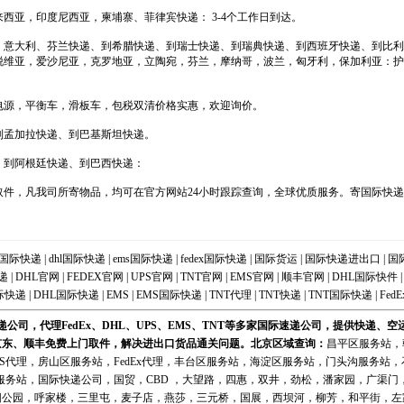
西亚，印度尼西亚，柬埔寨、菲律宾快递： 3-4个工作日到达。
，意大利、芬兰快递、到希腊快递、到瑞士快递、到瑞典快递、到西班牙快递、到比利
脱维亚，爱沙尼亚，克罗地亚，立陶宛，芬兰，摩纳哥，波兰，匈牙利，保加利亚：护
电源，平衡车，滑板车，包税双清价格实惠，欢迎询价。
到孟加拉快递、到巴基斯坦快递。
、到阿根廷快递、到巴西快递：
件，凡我司所寄物品，均可在官方网站24小时跟踪查询，全球优质服务。寄国际快递_
国际快递
|
dhl国际快递
|
ems国际快递
|
fedex国际快递
|
国际货运
|
国际快递进出口
|
国
递
|
DHL官网
|
FEDEX官网
|
UPS官网
|
TNT官网
|
EMS官网
|
顺丰官网
|
DHL国际快件
际快递
|
DHL国际快递
|
EMS
|
EMS国际快递
|
TNT代理
|
TNT快递
|
TNT国际快递
|
FedE
公司，代理FedEx、DHL、UPS、EMS、TNT等多家国际速递公司，提供快递、
京东、顺丰免费上门取件，解决进出口货品通关问题。北京区域
查询
：
昌平区服务站
，
MS代理
，
房山区服务站
，
FedEx代理
，
丰台区服务站
，
海淀区服务站
，
门头沟服务站
，
服务站
，
国际快递公司
，国贸，CBD ，大望路，四惠，双井，劲松，潘家园，广渠
阳公园，呼家楼，三里屯，麦子店，燕莎，三元桥，国展，西坝河，柳芳，和平街，左