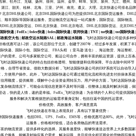
吉林、牡丹江、无锡、扬州、徐州、温州、金华、蚌埠、安庆、泉州、九江、赣州、
、湛江、韶关、桂林、北海、三亚、泸州、南充、遵义、大理。北京快递公司排名品牌快
北京DHL快递公司、北京DHL国际快递公司为您提供DHL北京国际货运服务、DHL
运、顺丰国际等国际速运服务。货运物流空运海运一站式服务，国际货运、国际物流
供DHL北京国际货运、DHL北京快递、DHL北京电话、DHL北京国际货运、北京DHL
l国际快递
|
FedEx
|
fedex快递
|
fedex国际快递
|
联邦快递
|
TNT
|
tnt快递
|
tnt国际快递
邮政航空大包
|
邮政空运水陆路SAL
|
邮政海运水陆路
，飞时达国际快递公司提供多种快递服
口业务，价格优惠可达1-2折，该公司总部位于北京，创建于2007年，经过多年发展，积累
际快递、国际小包、国际空运、 FBA头程 （ 亚马逊 送仓）、海运散货、海运整柜
用户的需求。公司与多家航空公司、船运公司合作，拥有丰富的航运资源，提供上百条
区。飞时达国际快递公司的特点包括价格透明、智能便捷和信用保障。平台去除中间环节
价格，合理节省资金。借助大数据分析，飞时达国际快递公司的ERP系统可以自动导入
查，方便用户操作。此外，飞时达国际快递公司通过规范化流程和先进支付担保体系提
信用额度，提供账期，缓解中小企业资金周转压力。用户评价方面，飞时达国际快递
复杂物流情况下，可能会出现信息更新不及时等问题，但整体上能及时解决问题，保
必达，快的是人情，递的是幸福。FsdEx_飞时达快递：为全球的个人和公司提供国际
服务和解决方案根据您的运输需求量身定制，包括往返中国的托运需求。
价格优势、高效服务、客户满意度高
飞时达快递在市场上表现良好，具有以下显著优势：
国际快递服务，包括DHL、UPS、FedEx、EMS等，价格优惠可达80%。此外，飞
运服务，价格相对较低，适合各类物品的寄送需求。
丰富的物流资源，提供多样化的选择。其服务速度快，能够快速送达世界上大多数国家
的客户服务，能够及时响应客户需求，解决问题，并且提供全程可视化的货物跟踪服务