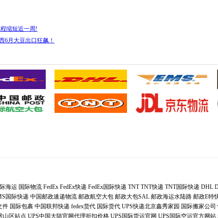
航程缩短近一周!
！巴西6月大豆出口狂飙！
际海运
国际物流
FedEx
FedEx快递
FedEx国际快递
TNT
TNT快递
TNT国际快递
DHL
MS国际快递
中国邮政速递物流
邮政航空大包
邮政大包SAL
邮政海运水陆路
邮政E特
文件
国际包裹
中国联邦快递
fedex货代
国际货代
UPS快递北京鑫秀家园
国际搬家公司
递房山区站点
UPS中国大陆官网代理折扣价格
UPS国际货运官网
UPS国际空运官方网站