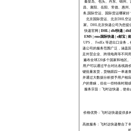
秦皇岛、包头、丹东、锦州、
昌、襄阳、岳阳、常德、惠州
务,国际空运、国际货运哪家好？
北京国际货运、北京DHL空
家。DHL北京快递公司为您提
快递官网
|
DHL
|
dhl快递
|
dh
EMS
|
ems国际快递
|
e邮宝
|
UPS 、 FedEx 等进出
递公司的服务范围广泛，涵盖国
足外贸企业、跨境电商等不同
遍布全球220多个国家和地
用户可以通过平台对比各线路
键批量发货，货物跟踪一单速
并通过大数据分析授予用户相应
户的青睐，但在一些特殊时期或
服务宗旨：飞时达快递，使命
价格优势：飞时达快递提供多种
高效服务：飞时达快递整合了