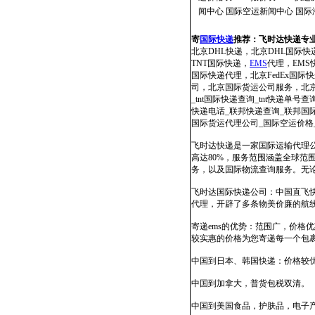
闻中心
国际空运新闻中心
国际
寄
国际快递
推荐：
飞时达快递专
北京DHL快递，北京DHL国际快
TNT国际快递，
EMS
代理，EMS快
国际快递代理，北京FedEx国
司，北京国际货运公司服务，北京国
_tnt国际快递查询_tnt快递单号查
快递电话_联邦快递查询_联邦国际快
国际货运代理公司_国际空运价格
飞时达快递是一家国际运输代理公
高达80%，服务范围涵盖全球
务，以及国际物流查询服务。无
飞时达国际快递公司：中国直飞
代理，开辟了多条物美价廉的航
寄递ems的优势：范围广，价
较实惠的价格为您寄递每一个包
中国到日本、韩国快递：价格较
中国到加拿大，普货包税双清。
中国到美国食品，护肤品，电子产