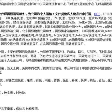
海运新闻中心
国际货运新闻中心
国际物流新闻中心
飞时达快递新闻中心
飞时达国际
业代理国际运送服务，为公司和个人运输：文件货物私人物品行李托运
。
DHL
，DHL
递，DHL快递代理，北京DHL快递代理，TNT代理，北京TNT代理，北京TNT快递代
递代理，EMS国际快递，EMS国际快递代理，北京FedEx，FedEx代理，北京FedEx快递
际快递公司代理，北京联邦快递代理，邮政EMS国际快递公司业务，邮政国际大包，邮
际海运公司，北京国际物流公司服务，国际搬家运输服务。dhl国际快递查询_fedex
询_tnt国际快递_tnt快递查询_dhl快递查询_dhl国际快递电话_fedex国际快递电话_fe
递_ups快递查询_ups国际快递查询_ups国际快递_ups快递电话_ems国际快递价格
_国际空运公司_国际搬家公司_北京国际搬家公司_国际搬家公司。
司，主要代理国际快递服务，包括但不限于EMS、FedEx、DHL、UPS等。飞时达
范围内的文件和货物运输。此外，飞时达快递还提供国际空运、国际海运进出口、国际
论是个人还是公司，飞时达快递都能提供全球运输文件及货物的服务，满足不同客户的
快递，当天上网，免费市内收货，提供专业包装。本公司专注于中国到世界各地的国际
线。
格优惠，寄递范围包括：服装，鞋包，书籍，首饰，光盘，粉末，仿牌，药品，食品，化
裹。
优，较实惠，时效快。
品平衡车，保健品 包税双清。