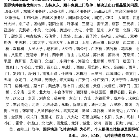
国际快件价格优惠80%，支持京东、顺丰免费上门取件，解决进出口货品通关问题
DHL代理
，
东城区服务站
，
EMS代理
，
房山区服务站
，
FedEx代理
，
丰台区服务站
区服务站
，
UPS代理
，
西城区服务站
，
国际快递公司
，国贸，CBD ，大望路，
外大街，京广桥，团结湖，朝阳公园，呼家楼，三里屯，麦子店，燕莎，三元桥，
亚运村，安慧桥，小关，北沙滩，奥运村，大屯，小营，望京，来广营，北苑，花
子，甜水园，朝青板块，石佛营，十里堡，红庙，百子湾，高碑店，定福庄，双桥
周边；中关村，北京大学，清华大学，五道口，上地，西三旗，回龙观，西二旗，
桥，双榆树，人民大学，皂君庙，大钟寺，魏公村，白石桥，紫竹桥，花园桥，
路，八里庄，定慧寺，田村，四季青，香山，世纪城，苏州桥，苏州街，万泉河，
平里，雍和宫，安定门，交道口，东四十条，海运仓，北新桥，朝阳门，建国门，
西直门，车公庄，官园，百万庄，阜成门，西四，展览路，月坛，金融街，西单
门，复兴门，西便门，南礼士路，什刹海，木樨地，三里河，西城周边； 崇文门
天坛，永定门，龙潭湖，光明楼，崇文周边；广安门，外广安门，内天宁寺，马连
武门，椿树街道，菜市口，陶然亭，珠市口，虎坊桥，天桥，大栅栏，和平门，宣
桥，长辛店，云岗，北大地，丰台体育馆，丽泽桥，科技园区，世界公园，花乡
地，赵公口，嘉园，刘家窑，蒲黄榆，左安门，方庄，东铁匠营，成寿寺，宋家
义，丰台周边；北关，北关环岛，永顺，新华大街，通州北苑，八里桥，果园，
街，玉桥，张家湾，八通轻轨沿线，武夷花园，潞城，马驹桥，通州周边；八宝山
园，金顶街，模式口，五里坨，西山，八大处，石景山周边；长阳，良乡，阎村，
小口，霍营，小汤山，北七家，回龙观，龙泽，城北，沙河，百善，阳坊，南口，城
盖，都能上门取件。
国际快递
-
飞时达
快递_为公司、个人提供全球快递及
国际托
DHL
、
UPS
、
EMS
、
飞时达快递
航空
SAL