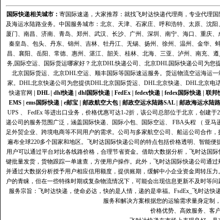
国际快递
相关城市：
寄国际速递，大家推荐：就找飞时达快递代理商，专业代理国际快递
及海运水陆路业务。中国服务城市：北京、天津、石家庄、呼和浩特、太原、沈阳
厦门、南昌、济南、青岛、郑州、武汉、长沙、广州、深圳、南宁、海口、重庆、
秦皇岛、包头、丹东、锦州、吉林、牡丹江、无锡、扬州、徐州、温州、金华、
昌、襄阳、岳阳、常德、惠州、湛江、韶关、桂林、北海、三亚、泸州、南充、遵
务,国际空运、国际货运哪家好？北京DHL快递公司、北京DHL国际快递公司为您提
北京国际货运、北京DHL空运、顺丰国际等国际速运服务。货运物流空运海运
家。DHL北京快递公司为您提供DHL北京国际货运、DHL北京快递、DHL北京电
快递官网
|
DHL
|
dhl快递
|
dhl国际快递
|
FedEx
|
fedex快递
|
fedex国际快递
|
联邦
EMS
|
ems国际快递
|
e邮宝
|
邮政航空大包
|
邮政空运水陆路SAL
|
邮政海运水陆
UPS 、 FedEx 等进出口业务，价格优惠可达1-2折，该公司总部位于北京，创
递公司的服务范围广泛，涵盖国际快递、国际小包、国际空运、 FBA头程 （ 亚
足外贸企业、跨境电商等不同用户的需求。公司与多家航空公司、船运公司合作，
遍布全球220多个国家和地区。飞时达国际快递公司的特点包括价格透明、智能
用户可以通过平台对比各线路价格，合理节省资金。借助大数据分析，飞时达国际
键批量发货，货物跟踪一单速查，方便用户操作。此外，飞时达国际快递公司通过
并通过大数据分析授予用户相应信用额度，提供账期，缓解中小企业资金周转压力
户的青睐，但在一些特殊时期或复杂物流情况下，可能会出现信息更新不及时等问
服务宗旨：飞时达快递，使命必达，快的是人情，递的是幸福。FsdEx_飞时达
服务和解决方案根据您的运输需求量身定制
价格优势、高效服务、客