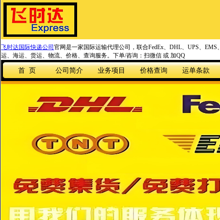
飞时达国际快递公司
官网是一家国际运输代理公司，联合FedEx、DHL、UPS、EM
运、海运、货运、物流、价格、查询服务。下单/咨询：扫微信 或 加QQ
首 页
公司简介
业务项目
价格查询
运单条款