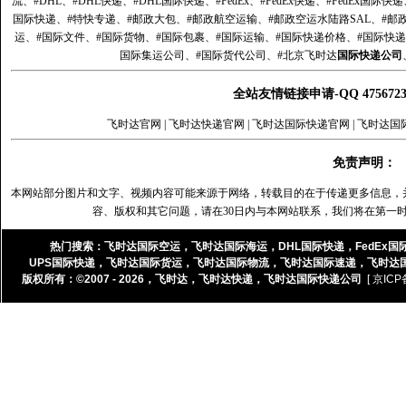
流、#DHL、#DHL快递、#DHL国际快递、#FedEx、#FedEx快递、#FedEx国际快
国际快递、#特快专递、#邮政大包、#邮政航空运输、#邮政空运水陆路SAL、#邮政
运、#国际文件、#国际货物、#国际包裹、#国际运输、#国际快递价格、#国际快递
国际集运公司、#国际货代公司、#北京飞时达
国际快递公司
全站友情链接申请-QQ 47567
飞时达官网
|
飞时达快递官网
|
飞时达国际快递官网
|
飞时达国
免责声明：
本网站部分图片和文字、视频内容可能来源于网络，转载目的在于传递更多信息，
容、版权和其它问题，请在30日内与本网站联系，我们将在第一
热门搜索：
飞时达国际空运
，
飞时达国际海运
，
DHL国际快递
，
FedEx国
UPS国际快递
，
飞时达国际货运
，
飞时达国际物流
，
飞时达国际速递
，
飞时达
版权所有：©2007 - 2026，
飞时达
，
飞时达快递
，
飞时达国际快递公司
[ 京ICP