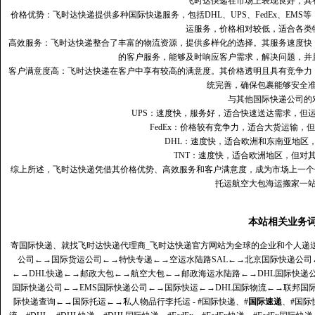
飞时达快递在市场上表现良好，具
价格优势：飞时达快递提供多种国际快递服务，包括DHL、UPS、FedEx、EM
运服务，价格相对较低，适合各类
高效服务：飞时达快递整合了丰富的物流资源，提供多样化的选择。其服务速度快
的客户服务，能够及时响应客户需求，解决问题，并
客户满意度高‌：飞时达快递在客户中享有较高的满意度。其价格透明且具有竞争
统完善，确保包裹能够安全
与其他国际快递公司的
UPS：速度快，服务好，适合快速送达需求，但
FedEx：价格较有竞争力，适合大货运输，
DHL：速度快，适合欧洲和东南亚地区
TNT：速度快，适合欧洲地区，但对
综上所述，飞时达快递凭借其价格优势、高效服务和客户满意度，成为市场上一个
托运航空大包海运搬家一
本站相关业务
寄国际快递、就找飞时达快递代理商_飞时达快递官方网站为全球的企业和个人递
公司
←→
国际货运公司
←→
特快专递
←→
空运水陆路SAL
←→
北京国际快递公司
←→
DHL快递
←→
邮政大包
←→
航空大包
←→
邮政海运水陆路
←→
DHL国际快递
国际快递公司
←→
EMS国际快递公司
←→
国际快运
←→
DHL国际物流
←→
联邦国
际快递查询
←→
国际托运
←→
私人物品行李托运
- #国际快递、#
国际速递
、#国际