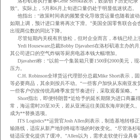
洛杉矶港执行董事Gene Seroka表示，数据创下历
致”。实际上，5月和6月上旬进口量仍处于明显低迷状态。
他指出：“政策时间表的频繁变化导致货运量也随着波动
如期上调，预计进口量将再次下滑。”美国全国零售联合会也
出现两位数的同比下降。
尽管短期内关税有所放松，但对企业而言，本钱已经上
Yedi Houseware总裁Bobby Djavaheri在
其公司进口的空气炸锅等厨房电器本钱大幅增加。
Djavaheri称：“以前一个集装箱只要1500到2000
压力。
C.H. Robinson全球货运代理部分总裁Mike Sho
等必要商品，其余则按兵不动。“一些客户加快从东南亚发
一些客户仍按传统高峰季发货节奏进行，采取观看策略。”
Short指出，即便特朗普*近给予的延长期限为进口商
常，海运需时20至30天，若从亚洲运往美国东海岸则更久
成为**替换选项。
ITS Logistics**运营官Josh Allen则表示，
输路线，适应从新产地到终端市场的时效变化。“尽管洛杉
链适应变化提供了缓冲。”Allen以为，需求走软使行业具备