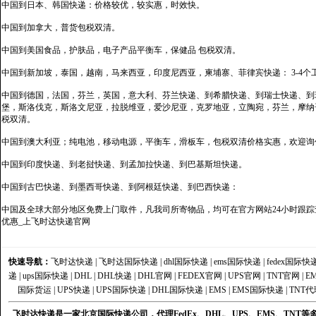
中国到日本、韩国快递：价格较优，较实惠，时效快。
中国到加拿大，普货包税双清。
中国到美国食品，护肤品，电子产品平衡车，保健品 包税双清。
中国到新加坡，泰国，越南，马来西亚，印度尼西亚，柬埔寨、菲律宾快递： 3-4个
中国到德国，法国，芬兰，英国，意大利、芬兰快递、到希腊快递、到瑞士快递、到
堡，斯洛伐克，斯洛文尼亚，拉脱维亚，爱沙尼亚，克罗地亚，立陶宛，芬兰，摩纳
税双清。
中国到澳大利亚；纯电池，移动电源，平衡车，滑板车，包税双清价格实惠，欢迎询
中国到印度快递、到老挝快递、到孟加拉快递、到巴基斯坦快递。
中国到古巴快递、到墨西哥快递、到阿根廷快递、到巴西快递：
中国及全球大部分地区免费上门取件，凡我司所寄物品，均可在官方网站24小时跟踪查
优惠_上飞时达快递官网
快速导航：
飞时达快递
|
飞时达国际快递
|
dhl国际快递
|
ems国际快递
|
fedex国际快
递
|
ups国际快递
|
DHL
|
DHL快递
|
DHL官网
|
FEDEX官网
|
UPS官网
|
TNT官网
|
E
国际货运
|
UPS快递
|
UPS国际快递
|
DHL国际快递
|
EMS
|
EMS国际快递
|
TNT代
飞时达快递是一家北京国际快递公司，代理FedEx、DHL、UPS、EMS、TN