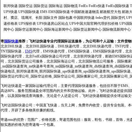
联邦快递
国际空运
国际货运
国际海运
国际物流
FedEx
FedEx快递
FedEx国际快递
UPS快递
UPS国际快递
EMS
EMS国际快递
中国邮政速递物流
邮政航空大包
邮政大
村、窦店、琉璃河、长阳
国际文件
国际包裹
中国联邦快递
fedex货代
国际货代
U
递价格表
UPS报价表
UPS快递房山区站点
UPS中国大陆官网代理折扣价格
UPS国
闻中心
国际空运新闻中心
国际海运新闻中心
国际货运新闻中心
国际物流新闻中心
寄
国际快递
推荐：
飞时达快递专业代理国际运送服务，为公司和个人运输：文件货物
北京DHL快递，北京DHL国际快递，DHL快递代理，北京DHL快递代理，TNT代理
TNT国际快递，
EMS
代理，EMS快递代理，EMS国际快递，EMS国际快递代理，北京FedE
国际快递代理，北京FedEx国际快递公司代理，北京联邦快递代理，邮政EMS国际
司，北京国际货运公司服务，北京国际海运公司，北京国际物流公司服务，国际搬家运输服务
_tnt国际快递查询_tnt快递单号查询_tnt国际快递_tnt快递查询_dhl快递查询_dhl国
快递电话_联邦快递查询_联邦国际快递_ups快递查询_ups国际快递查询_ups国际快递
国际货运代理公司_国际空运价格_国际空运公司_国际搬家公司_北京国际搬家公司_
飞时达快递是一家国际运输代理公司，主要代理国际快递服务，包括但不限于EMS、Fe
高达80%，服务范围涵盖全球范围内的文件和货物运输。此外，飞时达快递还提供
务，以及国际物流查询服务。无论是个人还是公司，飞时达快递都能提供全球运输文
飞时达国际快递公司：中国直飞快递，当天上网，免费市内收货，提供专业包装。本
代理，开辟了多条物美价廉的航线。
寄递ems的优势：范围广，价格优惠，寄递范围包括：服装，鞋包，书籍，首饰，
较实惠的价格为您寄递每一个包裹。