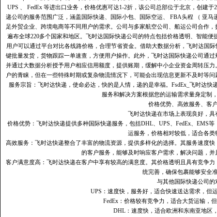
UPS 、 FedEx 等进出口业务，价格优惠可达1-2折，该公司总部位于北京，创
递公司的服务范围广泛，涵盖国际快递、国际小包、国际空运、 FBA头程 （ 亚
足外贸企业、跨境电商等不同用户的需求。公司与多家航空公司、船运公司合作，
遍布全球220多个国家和地区。飞时达国际快递公司的特点包括价格透明、智能
用户可以通过平台对比各线路价格，合理节省资金。借助大数据分析，飞时达国际
键批量发货，货物跟踪一单速查，方便用户操作。此外，飞时达国际快递公司通过
并通过大数据分析授予用户相应信用额度，提供账期，缓解中小企业资金周转压力
户的青睐，但在一些特殊时期或复杂物流情况下，可能会出现信息更新不及时等问
服务宗旨：飞时达快递，使命必达，快的是人情，递的是幸福。FsdEx_飞时达
服务和解决方案根据您的运输需求量身定制
价格优势、高效服务、客
飞时达快递在市场上表现良好，具
价格优势：飞时达快递提供多种国际快递服务，包括DHL、UPS、FedEx、EM
运服务，价格相对较低，适合各类
高效服务：飞时达快递整合了丰富的物流资源，提供多样化的选择。其服务速度快
的客户服务，能够及时响应客户需求，解决问题，并
客户满意度高‌：飞时达快递在客户中享有较高的满意度。其价格透明且具有竞争
统完善，确保包裹能够安全
与其他国际快递公司的
UPS：速度快，服务好，适合快速送达需求，但
FedEx：价格较有竞争力，适合大货运输，
DHL：速度快，适合欧洲和东南亚地区