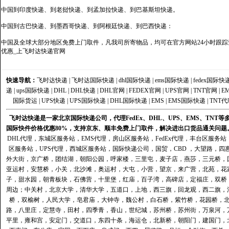
中国到印度快递、到老挝快递、到孟加拉快递、到巴基斯坦快递。
中国到古巴快递、到墨西哥快递、到阿根廷快递、到巴西快递：
中国及全球大部分地区免费上门取件，凡我司所寄物品，均可在官方网站24小时跟踪查
优惠_上飞时达快递官网
快速导航：
飞时达快递
|
飞时达国际快递
|
dhl国际快递
|
ems国际快递
|
fedex国际快
递
|
ups国际快递
|
DHL
|
DHL快递
|
DHL官网
|
FEDEX官网
|
UPS官网
|
TNT官网
|
E
国际货运
|
UPS快递
|
UPS国际快递
|
DHL国际快递
|
EMS
|
EMS国际快递
|
TNT代
飞时达快递是一家北京国际快递公司，代理FedEx、DHL、UPS、EMS、TN
国际快件价格优惠80%，支持京东、顺丰免费上门取件，解决进出口货品通关问题
DHL代理
，
东城区服务站
，
EMS代理
，
房山区服务站
，
FedEx代理
，
丰台区服务站
区服务站
，
UPS代理
，
西城区服务站
，
国际快递公司
，国贸，CBD ，大望路，
外大街，京广桥，团结湖，朝阳公园，呼家楼，三里屯，麦子店，燕莎，三元桥，
亚运村，安慧桥，小关，北沙滩，奥运村，大屯，小营，望京，来广营，北苑，花
子，甜水园，朝青板块，石佛营，十里堡，红庙，百子湾，高碑店，定福庄，双桥
周边；中关村，北京大学，清华大学，五道口，上地，西三旗，回龙观，西二旗，
桥，双榆树，人民大学，皂君庙，大钟寺，魏公村，白石桥，紫竹桥，花园桥，
路，八里庄，定慧寺，田村，四季青，香山，世纪城，苏州桥，苏州街，万泉河，
平里，雍和宫，安定门，交道口，东四十条，海运仓，北新桥，朝阳门，建国门，