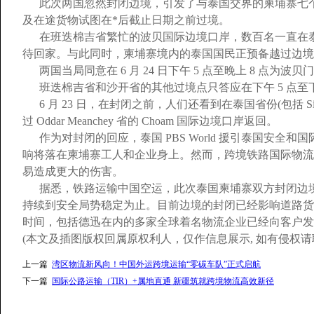
此次两国忽然封闭边境，引发了与泰国交界的柬埔寨七
及在途货物试图在*后截止日期之前过境。
在班迭棉吉省繁忙的波贝国际边境口岸，数百名一直在泰国 R
待回家。与此同时，柬埔寨境内的泰国国民正预备越过边境
两国当局同意在 6 月 24 日下午 5 点至晚上 8 点
班迭棉吉省和沙开省的其他过境点只答应在下午 5 点至下
6 月 23 日，在封闭之前，人们还看到在泰国省份(包括 Sisake
过 Oddar Meanchey 省的 Choam 国际边境口岸返回。
作为对封闭的回应，泰国 PBS World 援引泰国安全和国际事务专
响将落在柬埔寨工人和企业身上。然而，跨境铁路国际物流
易造成更大的伤害。
据悉，铁路运输中国空运，此次泰国柬埔寨双方封闭边
持续到安全局势稳定为止。目前边境的封闭已经影响道路货
时间，包括德迅在内的多家全球着名物流企业已经向客户发
(本文及插图版权回属原权利人，仅作信息展示, 如有侵权请联
上一篇
湾区物流新风向！中国外运跨境运输“零碳车队”正式启航
下一篇
国际公路运输（TIR）+属地直通 新疆筑就跨境物流高效新径