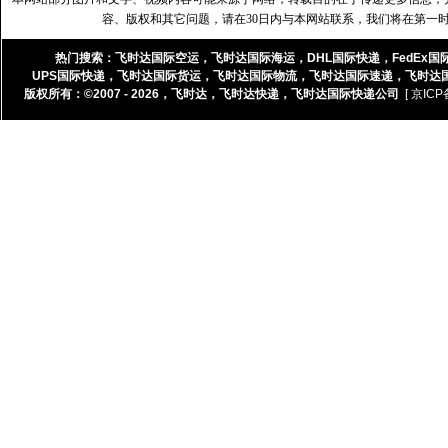
容、版权和其它问题，请在30日内与本网站联系，我们将在第一
热门搜索：
飞时达国际空运
，
飞时达国际海运
，
DHL国际快递
，
FedEx国
UPS国际快递
，
飞时达国际货运
，
飞时达国际物流
，
飞时达国际速递
，
飞时达
版权所有：©2007 - 2026，
飞时达
，
飞时达快递
，
飞时达国际快递公司
[ 京ICP