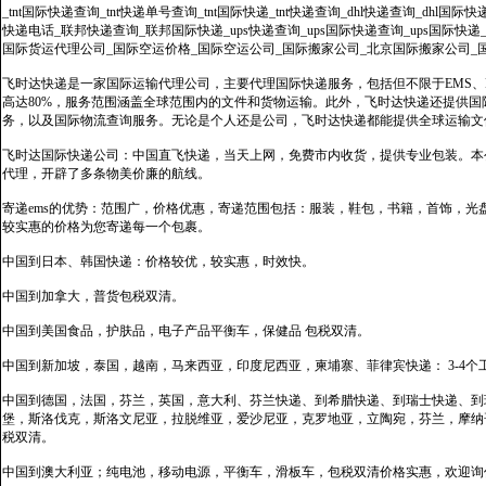
_tnt国际快递查询_tnt快递单号查询_tnt国际快递_tnt快递查询_dhl快递查询_dhl国
快递电话_联邦快递查询_联邦国际快递_ups快递查询_ups国际快递查询_ups国际快递
国际货运代理公司_国际空运价格_国际空运公司_国际搬家公司_北京国际搬家公司_
飞时达快递是一家国际运输代理公司，主要代理国际快递服务，包括但不限于EMS、Fe
高达80%，服务范围涵盖全球范围内的文件和货物运输。此外，飞时达快递还提供
务，以及国际物流查询服务。无论是个人还是公司，飞时达快递都能提供全球运输文
飞时达国际快递公司：中国直飞快递，当天上网，免费市内收货，提供专业包装。本
代理，开辟了多条物美价廉的航线。
寄递ems的优势：范围广，价格优惠，寄递范围包括：服装，鞋包，书籍，首饰，
较实惠的价格为您寄递每一个包裹。
中国到日本、韩国快递：价格较优，较实惠，时效快。
中国到加拿大，普货包税双清。
中国到美国食品，护肤品，电子产品平衡车，保健品 包税双清。
中国到新加坡，泰国，越南，马来西亚，印度尼西亚，柬埔寨、菲律宾快递： 3-4个
中国到德国，法国，芬兰，英国，意大利、芬兰快递、到希腊快递、到瑞士快递、到
堡，斯洛伐克，斯洛文尼亚，拉脱维亚，爱沙尼亚，克罗地亚，立陶宛，芬兰，摩纳
税双清。
中国到澳大利亚；纯电池，移动电源，平衡车，滑板车，包税双清价格实惠，欢迎询