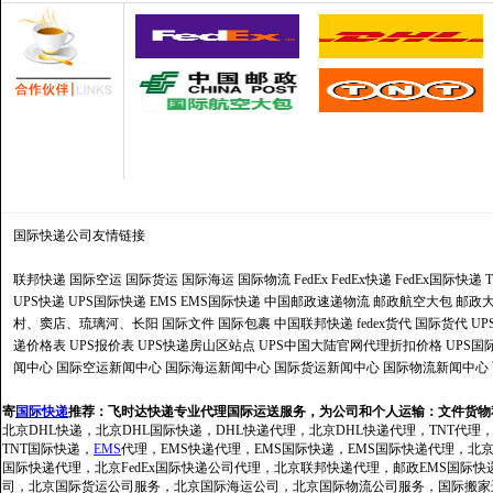
国际快递公司
友情链接
联邦快递
国际空运
国际货运
国际海运
国际物流
FedEx
FedEx快递
FedEx国际快递
UPS快递
UPS国际快递
EMS
EMS国际快递
中国邮政速递物流
邮政航空大包
邮政大
村、窦店、琉璃河、长阳
国际文件
国际包裹
中国联邦快递
fedex货代
国际货代
U
递价格表
UPS报价表
UPS快递房山区站点
UPS中国大陆官网代理折扣价格
UPS国
闻中心
国际空运新闻中心
国际海运新闻中心
国际货运新闻中心
国际物流新闻中心
寄
国际快递
推荐：
飞时达快递专业代理国际运送服务，为公司和个人运输：文件货物
北京DHL快递，北京DHL国际快递，DHL快递代理，北京DHL快递代理，TNT代理
TNT国际快递，
EMS
代理，EMS快递代理，EMS国际快递，EMS国际快递代理，北京FedE
国际快递代理，北京FedEx国际快递公司代理，北京联邦快递代理，邮政EMS国际
司，北京国际货运公司服务，北京国际海运公司，北京国际物流公司服务，国际搬家运输服务