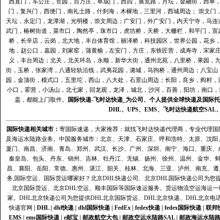
西直门，车公庄，官园，百万庄，阜成门，西四，展览路，月坛，金融街，西单
门，复兴门，西便门，南礼士路，什刹海，木樨地，三里河，西城周边； 崇文门
天坛，永定门，龙潭湖，光明楼，崇文周边；广安门，外广安门，内天宁寺，马连
武门，椿树街道，菜市口，陶然亭，珠市口，虎坊桥，天桥，大栅栏，和平门，宣
桥，长辛店，云岗，北大地，丰台体育馆，丽泽桥，科技园区，世界公园，花乡
地，赵公口，嘉园，刘家窑，蒲黄榆，左安门，方庄，东铁匠营，成寿寺，宋家
义，丰台周边；北关，北关环岛，永顺，新华大街，通州北苑，八里桥，果园，
街，玉桥，张家湾，八通轻轨沿线，武夷花园，潞城，马驹桥，通州周边；八宝山
园，金顶街，模式口，五里坨，西山，八大处，石景山周边；长阳，良乡，阎村，
小口，霍营，小汤山，北七家，回龙观，龙泽，城北，沙河，百善，阳坊，南口，城
盖，都能上门取件。
国际快递
-
飞时达
快递_为公司、个人提供全球快递及
国际托
DHL
、
UPS
、
EMS
、
飞时达快递
航空
SAL
国际快递
相关城市：
寄国际速递，大家推荐：就找飞时达快递代理商，专业代理国际快递
及海运水陆路业务。中国服务城市：北京、天津、石家庄、呼和浩特、太原、沈阳
厦门、南昌、济南、青岛、郑州、武汉、长沙、广州、深圳、南宁、海口、重庆、
秦皇岛、包头、丹东、锦州、吉林、牡丹江、无锡、扬州、徐州、温州、金华、
昌、襄阳、岳阳、常德、惠州、湛江、韶关、桂林、北海、三亚、泸州、南充、遵
务,国际空运、国际货运哪家好？北京DHL快递公司、北京DHL国际快递公司为您提
北京国际货运、北京DHL空运、顺丰国际等国际速运服务。货运物流空运海运
家。DHL北京快递公司为您提供DHL北京国际货运、DHL北京快递、DHL北京电
快递官网
|
DHL
|
dhl快递
|
dhl国际快递
|
FedEx
|
fedex快递
|
fedex国际快递
|
联邦
EMS
|
ems国际快递
|
e邮宝
|
邮政航空大包
|
邮政空运水陆路SAL
|
邮政海运水陆