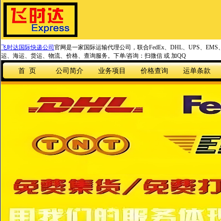
飞时达国际快递公司
官网是一家国际运输代理公司，联合FedEx、DHL、UPS、EM
运、海运、货运、物流、价格、查询服务。下单/咨询：扫微信 或 加QQ
首 页
公司简介
业务项目
价格查询
运单条款