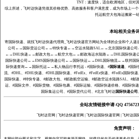
TNT：速度快，适合欧洲地区，但对
综上所述，飞时达快递凭借其价格优势、高效服务和客户满意度，成为市场上一个
托运航空大包海运搬家一
本站相关业务
寄国际快递、就找飞时达快递代理商_飞时达快递官方网站为全球的企业和个人递
公司
←→
国际货运公司
←→
特快专递
←→
空运水陆路SAL
←→
北京国际快递公司
←→
DHL快递
←→
邮政大包
←→
航空大包
←→
邮政海运水陆路
←→
DHL国际快递
国际快递公司
←→
EMS国际快递公司
←→
国际快运
←→
DHL国际物流
←→
联邦国
际快递查询
←→
国际托运
←→
私人物品行李托运
- #国际快递、#
国际速递
、#国际
流、#DHL、#DHL快递、#DHL国际快递、#FedEx、#FedEx快递、#FedEx国际快
国际快递、#特快专递、#邮政大包、#邮政航空运输、#邮政空运水陆路SAL、#邮政
运、#国际文件、#国际货物、#国际包裹、#国际运输、#国际快递价格、#国际快递
国际集运公司、#国际货代公司、#北京飞时达
国际快递公司
全站友情链接申请-QQ 47567
飞时达官网
|
飞时达快递官网
|
飞时达国际快递官网
|
飞时达国
免责声明：
本网站部分图片和文字、视频内容可能来源于网络，转载目的在于传递更多信息，