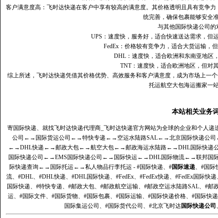
客户满意度高‌：飞时达快递在客户中享有较高的满意度。其价格透明且具有竞争
统完善，确保包裹能够安全
与其他国际快递公司的
UPS：速度快，服务好，适合快速送达需求，但
FedEx：价格较有竞争力，适合大货运输，
DHL：速度快，适合欧洲和东南亚地区
TNT：速度快，适合欧洲地区，但对
综上所述，飞时达快递凭借其价格优势、高效服务和客户满意度，成为市场上一个
托运航空大包海运搬家一
本站相关业务
寄国际快递、就找飞时达快递代理商_飞时达快递官方网站为全球的企业和个人递
公司
←→
国际货运公司
←→
特快专递
←→
空运水陆路SAL
←→
北京国际快递公司
←→
DHL快递
←→
邮政大包
←→
航空大包
←→
邮政海运水陆路
←→
DHL国际快递
国际快递公司
←→
EMS国际快递公司
←→
国际快运
←→
DHL国际物流
←→
联邦国
际快递查询
←→
国际托运
←→
私人物品行李托运
- #国际快递、#
国际速递
、#国际
流、#DHL、#DHL快递、#DHL国际快递、#FedEx、#FedEx快递、#FedEx国际快
国际快递、#特快专递、#邮政大包、#邮政航空运输、#邮政空运水陆路SAL、#邮政
运、#国际文件、#国际货物、#国际包裹、#国际运输、#国际快递价格、#国际快递
国际集运公司、#国际货代公司、#北京飞时达
国际快递公司