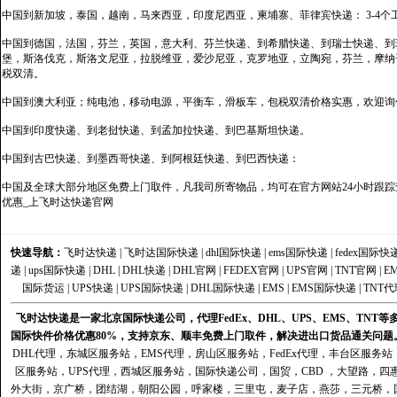
中国到新加坡，泰国，越南，马来西亚，印度尼西亚，柬埔寨、菲律宾快递： 3-4个
中国到德国，法国，芬兰，英国，意大利、芬兰快递、到希腊快递、到瑞士快递、到
堡，斯洛伐克，斯洛文尼亚，拉脱维亚，爱沙尼亚，克罗地亚，立陶宛，芬兰，摩纳
税双清。
中国到澳大利亚；纯电池，移动电源，平衡车，滑板车，包税双清价格实惠，欢迎询
中国到印度快递、到老挝快递、到孟加拉快递、到巴基斯坦快递。
中国到古巴快递、到墨西哥快递、到阿根廷快递、到巴西快递：
中国及全球大部分地区免费上门取件，凡我司所寄物品，均可在官方网站24小时跟踪查
优惠_上飞时达快递官网
快速导航：
飞时达快递
|
飞时达国际快递
|
dhl国际快递
|
ems国际快递
|
fedex国际快
递
|
ups国际快递
|
DHL
|
DHL快递
|
DHL官网
|
FEDEX官网
|
UPS官网
|
TNT官网
|
E
国际货运
|
UPS快递
|
UPS国际快递
|
DHL国际快递
|
EMS
|
EMS国际快递
|
TNT代
飞时达快递是一家北京国际快递公司，代理FedEx、DHL、UPS、EMS、TN
国际快件价格优惠80%，支持京东、顺丰免费上门取件，解决进出口货品通关问题
DHL代理
，
东城区服务站
，
EMS代理
，
房山区服务站
，
FedEx代理
，
丰台区服务站
区服务站
，
UPS代理
，
西城区服务站
，
国际快递公司
，国贸，CBD ，大望路，
外大街，京广桥，团结湖，朝阳公园，呼家楼，三里屯，麦子店，燕莎，三元桥，