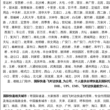
亚运村，安慧桥，小关，北沙滩，奥运村，大屯，小营，望京，来广营，北苑，花
子，甜水园，朝青板块，石佛营，十里堡，红庙，百子湾，高碑店，定福庄，双桥
周边；中关村，北京大学，清华大学，五道口，上地，西三旗，回龙观，西二旗，
桥，双榆树，人民大学，皂君庙，大钟寺，魏公村，白石桥，紫竹桥，花园桥，
路，八里庄，定慧寺，田村，四季青，香山，世纪城，苏州桥，苏州街，万泉河，
平里，雍和宫，安定门，交道口，东四十条，海运仓，北新桥，朝阳门，建国门，
西直门，车公庄，官园，百万庄，阜成门，西四，展览路，月坛，金融街，西单
门，复兴门，西便门，南礼士路，什刹海，木樨地，三里河，西城周边； 崇文门
天坛，永定门，龙潭湖，光明楼，崇文周边；广安门，外广安门，内天宁寺，马连
武门，椿树街道，菜市口，陶然亭，珠市口，虎坊桥，天桥，大栅栏，和平门，宣
桥，长辛店，云岗，北大地，丰台体育馆，丽泽桥，科技园区，世界公园，花乡
地，赵公口，嘉园，刘家窑，蒲黄榆，左安门，方庄，东铁匠营，成寿寺，宋家
义，丰台周边；北关，北关环岛，永顺，新华大街，通州北苑，八里桥，果园，
街，玉桥，张家湾，八通轻轨沿线，武夷花园，潞城，马驹桥，通州周边；八宝山
园，金顶街，模式口，五里坨，西山，八大处，石景山周边；长阳，良乡，阎村，
小口，霍营，小汤山，北七家，回龙观，龙泽，城北，沙河，百善，阳坊，南口，城
盖，都能上门取件。
国际快递
-
飞时达
快递_为公司、个人提供全球快递及
国际托
DHL
、
UPS
、
EMS
、
飞时达快递
航空
SAL
国际快递
相关城市：
寄国际速递，大家推荐：就找飞时达快递代理商，专业代理国际快递
及海运水陆路业务。中国服务城市：北京、天津、石家庄、呼和浩特、太原、沈阳
厦门、南昌、济南、青岛、郑州、武汉、长沙、广州、深圳、南宁、海口、重庆、