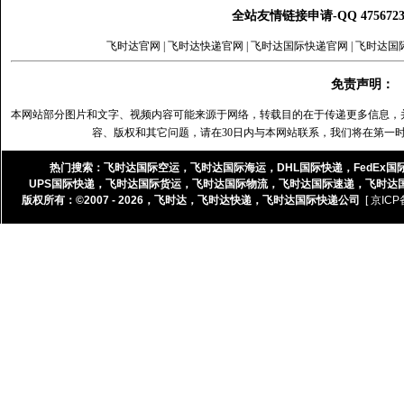
全站友情链接申请-QQ 47567
飞时达官网
|
飞时达快递官网
|
飞时达国际快递官网
|
飞时达国
免责声明：
本网站部分图片和文字、视频内容可能来源于网络，转载目的在于传递更多信息，
容、版权和其它问题，请在30日内与本网站联系，我们将在第一
热门搜索：
飞时达国际空运
，
飞时达国际海运
，
DHL国际快递
，
FedEx国
UPS国际快递
，
飞时达国际货运
，
飞时达国际物流
，
飞时达国际速递
，
飞时达
版权所有：©2007 - 2026，
飞时达
，
飞时达快递
，
飞时达国际快递公司
[ 京ICP