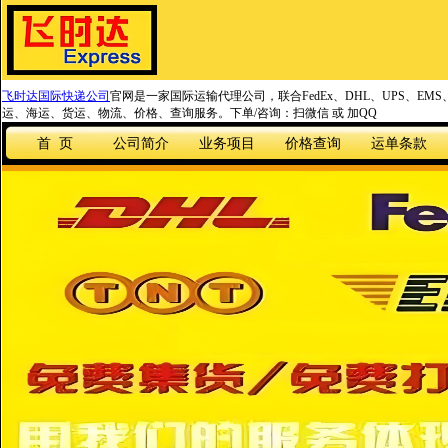
飞时达国际快递公司
官网是一家国际运输代理公司，联合FedEx、DHL、UPS、EM
运、海运、货运、物流、价格、查询服务。下单/咨询：扫微信 或 加QQ
首 页
公司简介
业务项目
价格查询
运单条款