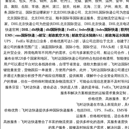
秦皇岛、包头、丹东、锦州、吉林、牡丹江、无锡、扬州、徐州、温州、金华、
昌、襄阳、岳阳、常德、惠州、湛江、韶关、桂林、北海、三亚、泸州、南充、遵
务,国际空运、国际货运哪家好？北京DHL快递公司、北京DHL国际快递公司为您提
北京国际货运、北京DHL空运、顺丰国际等国际速运服务。货运物流空运海运
家。DHL北京快递公司为您提供DHL北京国际货运、DHL北京快递、DHL北京电
快递官网
|
DHL
|
dhl快递
|
dhl国际快递
|
FedEx
|
fedex快递
|
fedex国际快递
|
联邦
EMS
|
ems国际快递
|
e邮宝
|
邮政航空大包
|
邮政空运水陆路SAL
|
邮政海运水陆
UPS 、 FedEx 等进出口业务，价格优惠可达1-2折，该公司总部位于北京，创
递公司的服务范围广泛，涵盖国际快递、国际小包、国际空运、 FBA头程 （ 亚
足外贸企业、跨境电商等不同用户的需求。公司与多家航空公司、船运公司合作，
遍布全球220多个国家和地区。飞时达国际快递公司的特点包括价格透明、智能
用户可以通过平台对比各线路价格，合理节省资金。借助大数据分析，飞时达国际
键批量发货，货物跟踪一单速查，方便用户操作。此外，飞时达国际快递公司通过
并通过大数据分析授予用户相应信用额度，提供账期，缓解中小企业资金周转压力
户的青睐，但在一些特殊时期或复杂物流情况下，可能会出现信息更新不及时等问
服务宗旨：飞时达快递，使命必达，快的是人情，递的是幸福。FsdEx_飞时达
服务和解决方案根据您的运输需求量身定制
价格优势、高效服务、客
飞时达快递在市场上表现良好，具
价格优势：飞时达快递提供多种国际快递服务，包括DHL、UPS、FedEx、EM
运服务，价格相对较低，适合各类
高效服务：飞时达快递整合了丰富的物流资源，提供多样化的选择。其服务速度快
的客户服务，能够及时响应客户需求，解决问题，并