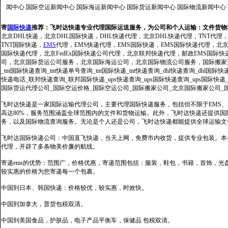
闻中心
国际空运新闻中心
国际海运新闻中心
国际货运新闻中心
国际物流新闻中心
寄
国际快递
推荐：
飞时达快递专业代理国际运送服务，为公司和个人运输：文件货物
北京DHL快递，北京DHL国际快递，DHL快递代理，北京DHL快递代理，TNT代理
TNT国际快递，
EMS
代理，EMS快递代理，EMS国际快递，EMS国际快递代理，北京FedE
国际快递代理，北京FedEx国际快递公司代理，北京联邦快递代理，邮政EMS国际
司，北京国际货运公司服务，北京国际海运公司，北京国际物流公司服务，国际搬家运输服务
_tnt国际快递查询_tnt快递单号查询_tnt国际快递_tnt快递查询_dhl快递查询_dhl国
快递电话_联邦快递查询_联邦国际快递_ups快递查询_ups国际快递查询_ups国际快递
国际货运代理公司_国际空运价格_国际空运公司_国际搬家公司_北京国际搬家公司_
飞时达快递是一家国际运输代理公司，主要代理国际快递服务，包括但不限于EMS、Fe
高达80%，服务范围涵盖全球范围内的文件和货物运输。此外，飞时达快递还提供
务，以及国际物流查询服务。无论是个人还是公司，飞时达快递都能提供全球运输文
飞时达国际快递公司：中国直飞快递，当天上网，免费市内收货，提供专业包装。本
代理，开辟了多条物美价廉的航线。
寄递ems的优势：范围广，价格优惠，寄递范围包括：服装，鞋包，书籍，首饰，
较实惠的价格为您寄递每一个包裹。
中国到日本、韩国快递：价格较优，较实惠，时效快。
中国到加拿大，普货包税双清。
中国到美国食品，护肤品，电子产品平衡车，保健品 包税双清。