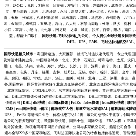
地，赵公口，嘉园，刘家窑，蒲黄榆，左安门，方庄，东铁匠营，成寿寺，宋家
义，丰台周边；北关，北关环岛，永顺，新华大街，通州北苑，八里桥，果园，
街，玉桥，张家湾，八通轻轨沿线，武夷花园，潞城，马驹桥，通州周边；八宝山
园，金顶街，模式口，五里坨，西山，八大处，石景山周边；长阳，良乡，阎村，
小口，霍营，小汤山，北七家，回龙观，龙泽，城北，沙河，百善，阳坊，南口，城
盖，都能上门取件。
国际快递
-
飞时达
快递_为公司、个人提供全球快递及
国际托
DHL
、
UPS
、
EMS
、
飞时达快递
航空
SAL
国际快递
相关城市：
寄国际速递，大家推荐：就找飞时达快递代理商，专业代理国际快递
及海运水陆路业务。中国服务城市：北京、天津、石家庄、呼和浩特、太原、沈阳
厦门、南昌、济南、青岛、郑州、武汉、长沙、广州、深圳、南宁、海口、重庆、
秦皇岛、包头、丹东、锦州、吉林、牡丹江、无锡、扬州、徐州、温州、金华、
昌、襄阳、岳阳、常德、惠州、湛江、韶关、桂林、北海、三亚、泸州、南充、遵
务,国际空运、国际货运哪家好？北京DHL快递公司、北京DHL国际快递公司为您提
北京国际货运、北京DHL空运、顺丰国际等国际速运服务。货运物流空运海运
家。DHL北京快递公司为您提供DHL北京国际货运、DHL北京快递、DHL北京电
快递官网
|
DHL
|
dhl快递
|
dhl国际快递
|
FedEx
|
fedex快递
|
fedex国际快递
|
联邦
EMS
|
ems国际快递
|
e邮宝
|
邮政航空大包
|
邮政空运水陆路SAL
|
邮政海运水陆
UPS 、 FedEx 等进出口业务，价格优惠可达1-2折，该公司总部位于北京，创
递公司的服务范围广泛，涵盖国际快递、国际小包、国际空运、 FBA头程 （ 亚
足外贸企业、跨境电商等不同用户的需求。公司与多家航空公司、船运公司合作，
遍布全球220多个国家和地区。飞时达国际快递公司的特点包括价格透明、智能