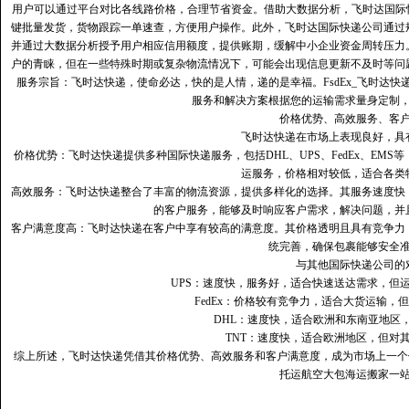
用户可以通过平台对比各线路价格，合理节省资金。借助大数据分析，飞时达国际
键批量发货，货物跟踪一单速查，方便用户操作。此外，飞时达国际快递公司通过
并通过大数据分析授予用户相应信用额度，提供账期，缓解中小企业资金周转压力
户的青睐，但在一些特殊时期或复杂物流情况下，可能会出现信息更新不及时等问
服务宗旨：飞时达快递，使命必达，快的是人情，递的是幸福。FsdEx_飞时达
服务和解决方案根据您的运输需求量身定制
价格优势、高效服务、客
飞时达快递在市场上表现良好，具
价格优势：飞时达快递提供多种国际快递服务，包括DHL、UPS、FedEx、EM
运服务，价格相对较低，适合各类
高效服务：飞时达快递整合了丰富的物流资源，提供多样化的选择。其服务速度快
的客户服务，能够及时响应客户需求，解决问题，并
客户满意度高‌：飞时达快递在客户中享有较高的满意度。其价格透明且具有竞争
统完善，确保包裹能够安全
与其他国际快递公司的
UPS：速度快，服务好，适合快速送达需求，但
FedEx：价格较有竞争力，适合大货运输，
DHL：速度快，适合欧洲和东南亚地区
TNT：速度快，适合欧洲地区，但对
综上所述，飞时达快递凭借其价格优势、高效服务和客户满意度，成为市场上一个
托运航空大包海运搬家一