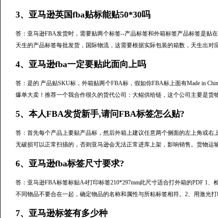
3、亚马逊英国fba贴标能贴50*30吗
答：亚马逊FBA发货时，需要贴两个标签--产品标签和外箱标签产品标签是贴
天生的产品标签每批发货，国际物流，这需要根据实际包装的箱数，天生出对
4、亚马逊fba一定要贴此面向上吗
答：是的 产品贴SKU标，外箱贴两个FBA标，假如你FBA标上面有Made in Chi
爆单大卖！推荐一个我合作很久的货代公司：大鲲供给链，这个公司主要是货
5、本人FBA发货新手,请问FBA标签怎么贴?
答：首先每个产品上要贴产品标，然后外箱上建议任意两个侧面的左上角或右上
无破损可以正常扫描的，否则亚马逊会无法正常进库上架，影响销售。货物运输
6、亚马逊fba标签尺寸要求?
答：亚马逊FBA标签标贴A4打印标签210*297mm此尺寸适合打外箱的PDF
不同物品不要合在一起，确定物品的名称和属性与所粘标签相符。2、用激光打
7、亚马逊标签有多少种