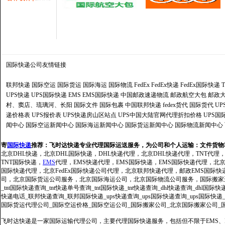
国际快递公司
友情链接
联邦快递
国际空运
国际货运
国际海运
国际物流
FedEx
FedEx快递
FedEx国际快递
UPS快递
UPS国际快递
EMS
EMS国际快递
中国邮政速递物流
邮政航空大包
邮政大
村、窦店、琉璃河、长阳
国际文件
国际包裹
中国联邦快递
fedex货代
国际货代
U
递价格表
UPS报价表
UPS快递房山区站点
UPS中国大陆官网代理折扣价格
UPS国
闻中心
国际空运新闻中心
国际海运新闻中心
国际货运新闻中心
国际物流新闻中心
寄
国际快递
推荐：
飞时达快递专业代理国际运送服务，为公司和个人运输：文件货物
北京DHL快递，北京DHL国际快递，DHL快递代理，北京DHL快递代理，TNT代理
TNT国际快递，
EMS
代理，EMS快递代理，EMS国际快递，EMS国际快递代理，北京FedE
国际快递代理，北京FedEx国际快递公司代理，北京联邦快递代理，邮政EMS国际
司，北京国际货运公司服务，北京国际海运公司，北京国际物流公司服务，国际搬家运输服务
_tnt国际快递查询_tnt快递单号查询_tnt国际快递_tnt快递查询_dhl快递查询_dhl国
快递电话_联邦快递查询_联邦国际快递_ups快递查询_ups国际快递查询_ups国际快递
国际货运代理公司_国际空运价格_国际空运公司_国际搬家公司_北京国际搬家公司_
飞时达快递是一家国际运输代理公司，主要代理国际快递服务，包括但不限于EMS、Fe