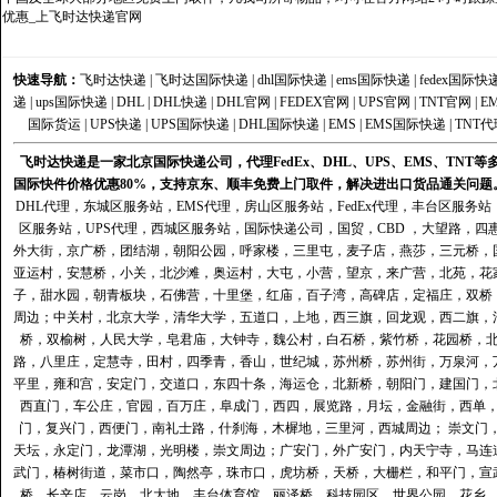
优惠_上飞时达快递官网
快速导航：
飞时达快递
|
飞时达国际快递
|
dhl国际快递
|
ems国际快递
|
fedex国际快
递
|
ups国际快递
|
DHL
|
DHL快递
|
DHL官网
|
FEDEX官网
|
UPS官网
|
TNT官网
|
E
国际货运
|
UPS快递
|
UPS国际快递
|
DHL国际快递
|
EMS
|
EMS国际快递
|
TNT代
飞时达快递是一家北京国际快递公司，代理FedEx、DHL、UPS、EMS、TN
国际快件价格优惠80%，支持京东、顺丰免费上门取件，解决进出口货品通关问题
DHL代理
，
东城区服务站
，
EMS代理
，
房山区服务站
，
FedEx代理
，
丰台区服务站
区服务站
，
UPS代理
，
西城区服务站
，
国际快递公司
，国贸，CBD ，大望路，
外大街，京广桥，团结湖，朝阳公园，呼家楼，三里屯，麦子店，燕莎，三元桥，
亚运村，安慧桥，小关，北沙滩，奥运村，大屯，小营，望京，来广营，北苑，花
子，甜水园，朝青板块，石佛营，十里堡，红庙，百子湾，高碑店，定福庄，双桥
周边；中关村，北京大学，清华大学，五道口，上地，西三旗，回龙观，西二旗，
桥，双榆树，人民大学，皂君庙，大钟寺，魏公村，白石桥，紫竹桥，花园桥，
路，八里庄，定慧寺，田村，四季青，香山，世纪城，苏州桥，苏州街，万泉河，
平里，雍和宫，安定门，交道口，东四十条，海运仓，北新桥，朝阳门，建国门，
西直门，车公庄，官园，百万庄，阜成门，西四，展览路，月坛，金融街，西单
门，复兴门，西便门，南礼士路，什刹海，木樨地，三里河，西城周边； 崇文门
天坛，永定门，龙潭湖，光明楼，崇文周边；广安门，外广安门，内天宁寺，马连
武门，椿树街道，菜市口，陶然亭，珠市口，虎坊桥，天桥，大栅栏，和平门，宣
桥，长辛店，云岗，北大地，丰台体育馆，丽泽桥，科技园区，世界公园，花乡