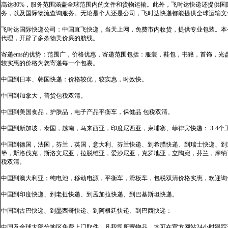
高达80%，服务范围涵盖全球范围内的文件和货物运输。此外，飞时达快递还提供
务，以及国际物流查询服务。无论是个人还是公司，飞时达快递都能提供全球运输文
飞时达国际快递公司：中国直飞快递，当天上网，免费市内收货，提供专业包装。本
代理，开辟了多条物美价廉的航线。
寄递ems的优势：范围广，价格优惠，寄递范围包括：服装，鞋包，书籍，首饰，
较实惠的价格为您寄递每一个包裹。
中国到日本、韩国快递：价格较优，较实惠，时效快。
中国到加拿大，普货包税双清。
中国到美国食品，护肤品，电子产品平衡车，保健品 包税双清。
中国到新加坡，泰国，越南，马来西亚，印度尼西亚，柬埔寨、菲律宾快递： 3-4个
中国到德国，法国，芬兰，英国，意大利、芬兰快递、到希腊快递、到瑞士快递、到
堡，斯洛伐克，斯洛文尼亚，拉脱维亚，爱沙尼亚，克罗地亚，立陶宛，芬兰，摩纳
税双清。
中国到澳大利亚；纯电池，移动电源，平衡车，滑板车，包税双清价格实惠，欢迎询
中国到印度快递、到老挝快递、到孟加拉快递、到巴基斯坦快递。
中国到古巴快递、到墨西哥快递、到阿根廷快递、到巴西快递：
中国及全球大部分地区免费上门取件，凡我司所寄物品，均可在官方网站24小时跟踪查