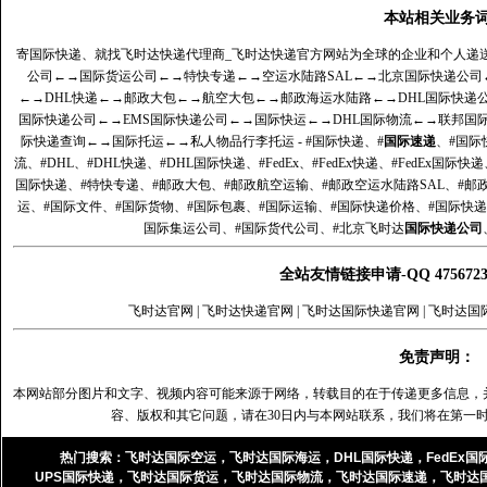
本站相关业务
寄国际快递、就找飞时达快递代理商_飞时达快递官方网站为全球的企业和个人递
公司
←→
国际货运公司
←→
特快专递
←→
空运水陆路SAL
←→
北京国际快递公司
←→
DHL快递
←→
邮政大包
←→
航空大包
←→
邮政海运水陆路
←→
DHL国际快递
国际快递公司
←→
EMS国际快递公司
←→
国际快运
←→
DHL国际物流
←→
联邦国
际快递查询
←→
国际托运
←→
私人物品行李托运
- #国际快递、#
国际速递
、#国际
流、#DHL、#DHL快递、#DHL国际快递、#FedEx、#FedEx快递、#FedEx国际快
国际快递、#特快专递、#邮政大包、#邮政航空运输、#邮政空运水陆路SAL、#邮政
运、#国际文件、#国际货物、#国际包裹、#国际运输、#国际快递价格、#国际快递
国际集运公司、#国际货代公司、#北京飞时达
国际快递公司
全站友情链接申请-QQ 47567
飞时达官网
|
飞时达快递官网
|
飞时达国际快递官网
|
飞时达国
免责声明：
本网站部分图片和文字、视频内容可能来源于网络，转载目的在于传递更多信息，
容、版权和其它问题，请在30日内与本网站联系，我们将在第一
热门搜索：
飞时达国际空运
，
飞时达国际海运
，
DHL国际快递
，
FedEx国
UPS国际快递
，
飞时达国际货运
，
飞时达国际物流
，
飞时达国际速递
，
飞时达