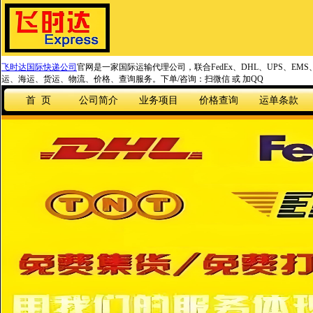
飞时达国际快递公司
官网是一家国际运输代理公司，联合FedEx、DHL、UPS、EM
运、海运、货运、物流、价格、查询服务。下单/咨询：扫微信 或 加QQ
首 页
公司简介
业务项目
价格查询
运单条款