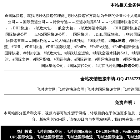
本站相关业务
寄国际快递、就找飞时达快递代理商_飞时达快递官方网站为全球的企业和个人递
公司
←→
国际货运公司
←→
特快专递
←→
空运水陆路SAL
←→
北京国际快递公司
←→
DHL快递
←→
邮政大包
←→
航空大包
←→
邮政海运水陆路
←→
DHL国际快递
国际快递公司
←→
EMS国际快递公司
←→
国际快运
←→
DHL国际物流
←→
联邦国
际快递查询
←→
国际托运
←→
私人物品行李托运
- #国际快递、#
国际速递
、#国际
流、#DHL、#DHL快递、#DHL国际快递、#FedEx、#FedEx快递、#FedEx国际快
国际快递、#特快专递、#邮政大包、#邮政航空运输、#邮政空运水陆路SAL、#邮政
运、#国际文件、#国际货物、#国际包裹、#国际运输、#国际快递价格、#国际快递
国际集运公司、#国际货代公司、#北京飞时达
国际快递公司
全站友情链接申请-QQ 47567
飞时达官网
|
飞时达快递官网
|
飞时达国际快递官网
|
飞时达国
免责声明：
本网站部分图片和文字、视频内容可能来源于网络，转载目的在于传递更多信息，
容、版权和其它问题，请在30日内与本网站联系，我们将在第一
热门搜索：
飞时达国际空运
，
飞时达国际海运
，
DHL国际快递
，
FedEx国
UPS国际快递
，
飞时达国际货运
，
飞时达国际物流
，
飞时达国际速递
，
飞时达