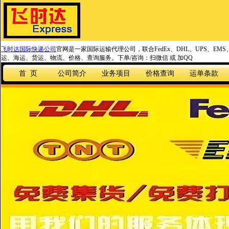
飞时达国际快递公司
官网是一家国际运输代理公司，联合FedEx、DHL、UPS、EM
运、海运、货运、物流、价格、查询服务。下单/咨询：扫微信 或 加QQ
首 页
公司简介
业务项目
价格查询
运单条款