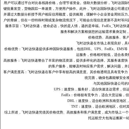
用户可以通过平台对比各线路价格，合理节省资金。借助大数据分析，飞时达国际
键批量发货，货物跟踪一单速查，方便用户操作。此外，飞时达国际快递公司通过
并通过大数据分析授予用户相应信用额度，提供账期，缓解中小企业资金周转压力
户的青睐，但在一些特殊时期或复杂物流情况下，可能会出现信息更新不及时等问
服务宗旨：飞时达快递，使命必达，快的是人情，递的是幸福。FsdEx_飞时达
服务和解决方案根据您的运输需求量身定制
价格优势、高效服务、客
飞时达快递在市场上表现良好，具
价格优势：飞时达快递提供多种国际快递服务，包括DHL、UPS、FedEx、EM
运服务，价格相对较低，适合各类
高效服务：飞时达快递整合了丰富的物流资源，提供多样化的选择。其服务速度快
的客户服务，能够及时响应客户需求，解决问题，并
客户满意度高‌：飞时达快递在客户中享有较高的满意度。其价格透明且具有竞争
统完善，确保包裹能够安全
与其他国际快递公司的
UPS：速度快，服务好，适合快速送达需求，但
FedEx：价格较有竞争力，适合大货运输，
DHL：速度快，适合欧洲和东南亚地区
TNT：速度快，适合欧洲地区，但对
综上所述，飞时达快递凭借其价格优势、高效服务和客户满意度，成为市场上一个
托运航空大包海运搬家一