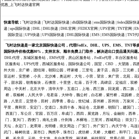
优惠_上飞时达快递官网
快速导航：
飞时达快递
|
飞时达国际快递
|
dhl国际快递
|
ems国际快递
|
fedex国际快
递
|
ups国际快递
|
DHL
|
DHL快递
|
DHL官网
|
FEDEX官网
|
UPS官网
|
TNT官网
|
E
国际货运
|
UPS快递
|
UPS国际快递
|
DHL国际快递
|
EMS
|
EMS国际快递
|
TNT代
飞时达快递是一家北京国际快递公司，代理FedEx、DHL、UPS、EMS、TN
国际快件价格优惠80%，支持京东、顺丰免费上门取件，解决进出口货品通关问题
DHL代理
，
东城区服务站
，
EMS代理
，
房山区服务站
，
FedEx代理
，
丰台区服务站
区服务站
，
UPS代理
，
西城区服务站
，
国际快递公司
，国贸，CBD ，大望路，
外大街，京广桥，团结湖，朝阳公园，呼家楼，三里屯，麦子店，燕莎，三元桥，
亚运村，安慧桥，小关，北沙滩，奥运村，大屯，小营，望京，来广营，北苑，花
子，甜水园，朝青板块，石佛营，十里堡，红庙，百子湾，高碑店，定福庄，双桥
周边；中关村，北京大学，清华大学，五道口，上地，西三旗，回龙观，西二旗，
桥，双榆树，人民大学，皂君庙，大钟寺，魏公村，白石桥，紫竹桥，花园桥，
路，八里庄，定慧寺，田村，四季青，香山，世纪城，苏州桥，苏州街，万泉河，
平里，雍和宫，安定门，交道口，东四十条，海运仓，北新桥，朝阳门，建国门，
西直门，车公庄，官园，百万庄，阜成门，西四，展览路，月坛，金融街，西单
门，复兴门，西便门，南礼士路，什刹海，木樨地，三里河，西城周边； 崇文门
天坛，永定门，龙潭湖，光明楼，崇文周边；广安门，外广安门，内天宁寺，马连
武门，椿树街道，菜市口，陶然亭，珠市口，虎坊桥，天桥，大栅栏，和平门，宣
桥，长辛店，云岗，北大地，丰台体育馆，丽泽桥，科技园区，世界公园，花乡