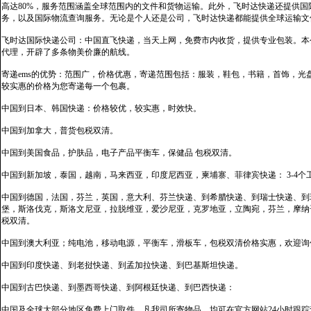
高达80%，服务范围涵盖全球范围内的文件和货物运输。此外，飞时达快递还提供
务，以及国际物流查询服务。无论是个人还是公司，飞时达快递都能提供全球运输文
飞时达国际快递公司：中国直飞快递，当天上网，免费市内收货，提供专业包装。本
代理，开辟了多条物美价廉的航线。
寄递ems的优势：范围广，价格优惠，寄递范围包括：服装，鞋包，书籍，首饰，
较实惠的价格为您寄递每一个包裹。
中国到日本、韩国快递：价格较优，较实惠，时效快。
中国到加拿大，普货包税双清。
中国到美国食品，护肤品，电子产品平衡车，保健品 包税双清。
中国到新加坡，泰国，越南，马来西亚，印度尼西亚，柬埔寨、菲律宾快递： 3-4个
中国到德国，法国，芬兰，英国，意大利、芬兰快递、到希腊快递、到瑞士快递、到
堡，斯洛伐克，斯洛文尼亚，拉脱维亚，爱沙尼亚，克罗地亚，立陶宛，芬兰，摩纳
税双清。
中国到澳大利亚；纯电池，移动电源，平衡车，滑板车，包税双清价格实惠，欢迎询
中国到印度快递、到老挝快递、到孟加拉快递、到巴基斯坦快递。
中国到古巴快递、到墨西哥快递、到阿根廷快递、到巴西快递：
中国及全球大部分地区免费上门取件，凡我司所寄物品，均可在官方网站24小时跟踪查