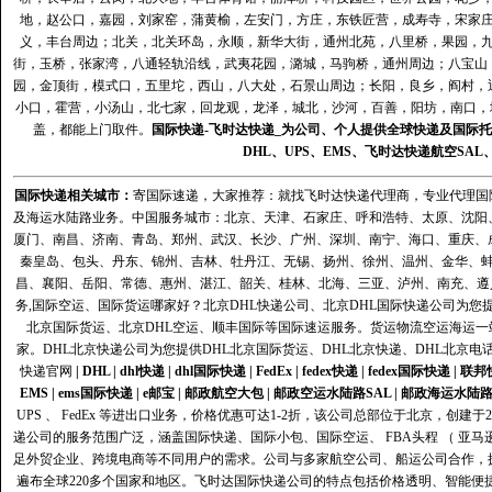
地，赵公口，嘉园，刘家窑，蒲黄榆，左安门，方庄，东铁匠营，成寿寺，宋家
义，丰台周边；北关，北关环岛，永顺，新华大街，通州北苑，八里桥，果园，
街，玉桥，张家湾，八通轻轨沿线，武夷花园，潞城，马驹桥，通州周边；八宝山
园，金顶街，模式口，五里坨，西山，八大处，石景山周边；长阳，良乡，阎村，
小口，霍营，小汤山，北七家，回龙观，龙泽，城北，沙河，百善，阳坊，南口，城
盖，都能上门取件。
国际快递
-
飞时达
快递_为公司、个人提供全球快递及
国际托
DHL
、
UPS
、
EMS
、
飞时达快递
航空
SAL
国际快递
相关城市：
寄国际速递，大家推荐：就找飞时达快递代理商，专业代理国际快递
及海运水陆路业务。中国服务城市：北京、天津、石家庄、呼和浩特、太原、沈阳
厦门、南昌、济南、青岛、郑州、武汉、长沙、广州、深圳、南宁、海口、重庆、
秦皇岛、包头、丹东、锦州、吉林、牡丹江、无锡、扬州、徐州、温州、金华、
昌、襄阳、岳阳、常德、惠州、湛江、韶关、桂林、北海、三亚、泸州、南充、遵
务,国际空运、国际货运哪家好？北京DHL快递公司、北京DHL国际快递公司为您提
北京国际货运、北京DHL空运、顺丰国际等国际速运服务。货运物流空运海运
家。DHL北京快递公司为您提供DHL北京国际货运、DHL北京快递、DHL北京电
快递官网
|
DHL
|
dhl快递
|
dhl国际快递
|
FedEx
|
fedex快递
|
fedex国际快递
|
联邦
EMS
|
ems国际快递
|
e邮宝
|
邮政航空大包
|
邮政空运水陆路SAL
|
邮政海运水陆
UPS 、 FedEx 等进出口业务，价格优惠可达1-2折，该公司总部位于北京，创
递公司的服务范围广泛，涵盖国际快递、国际小包、国际空运、 FBA头程 （ 亚
足外贸企业、跨境电商等不同用户的需求。公司与多家航空公司、船运公司合作，
遍布全球220多个国家和地区。飞时达国际快递公司的特点包括价格透明、智能