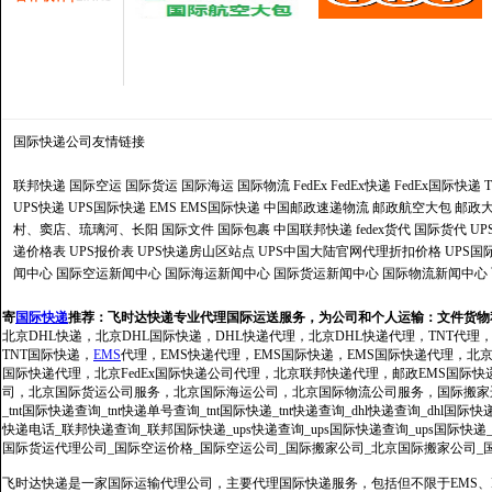
国际快递公司
友情链接
联邦快递
国际空运
国际货运
国际海运
国际物流
FedEx
FedEx快递
FedEx国际快递
UPS快递
UPS国际快递
EMS
EMS国际快递
中国邮政速递物流
邮政航空大包
邮政大
村、窦店、琉璃河、长阳
国际文件
国际包裹
中国联邦快递
fedex货代
国际货代
U
递价格表
UPS报价表
UPS快递房山区站点
UPS中国大陆官网代理折扣价格
UPS国
闻中心
国际空运新闻中心
国际海运新闻中心
国际货运新闻中心
国际物流新闻中心
寄
国际快递
推荐：
飞时达快递专业代理国际运送服务，为公司和个人运输：文件货物
北京DHL快递，北京DHL国际快递，DHL快递代理，北京DHL快递代理，TNT代理
TNT国际快递，
EMS
代理，EMS快递代理，EMS国际快递，EMS国际快递代理，北京FedE
国际快递代理，北京FedEx国际快递公司代理，北京联邦快递代理，邮政EMS国际
司，北京国际货运公司服务，北京国际海运公司，北京国际物流公司服务，国际搬家运输服务
_tnt国际快递查询_tnt快递单号查询_tnt国际快递_tnt快递查询_dhl快递查询_dhl国
快递电话_联邦快递查询_联邦国际快递_ups快递查询_ups国际快递查询_ups国际快递
国际货运代理公司_国际空运价格_国际空运公司_国际搬家公司_北京国际搬家公司_
飞时达快递是一家国际运输代理公司，主要代理国际快递服务，包括但不限于EMS、Fe