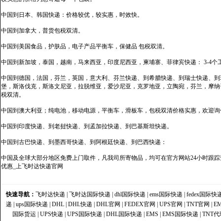
中国到日本、韩国快递：价格较优，较实惠，时效快。
中国到加拿大，普货包税双清。
中国到美国食品，护肤品，电子产品平衡车，保健品 包税双清。
中国到新加坡，泰国，越南，马来西亚，印度尼西亚，柬埔寨、菲律宾快递： 3-4个
中国到德国，法国，芬兰，英国，意大利、芬兰快递、到希腊快递、到瑞士快递、到
堡，斯洛伐克，斯洛文尼亚，拉脱维亚，爱沙尼亚，克罗地亚，立陶宛，芬兰，摩纳
税双清。
中国到澳大利亚；纯电池，移动电源，平衡车，滑板车，包税双清价格实惠，欢迎询
中国到印度快递、到老挝快递、到孟加拉快递、到巴基斯坦快递。
中国到古巴快递、到墨西哥快递、到阿根廷快递、到巴西快递：
中国及全球大部分地区免费上门取件，凡我司所寄物品，均可在官方网站24小时跟踪查
优惠_上飞时达快递官网
快速导航：
飞时达快递
|
飞时达国际快递
|
dhl国际快递
|
ems国际快递
|
fedex国际快
递
|
ups国际快递
|
DHL
|
DHL快递
|
DHL官网
|
FEDEX官网
|
UPS官网
|
TNT官网
|
E
国际货运
|
UPS快递
|
UPS国际快递
|
DHL国际快递
|
EMS
|
EMS国际快递
|
TNT代