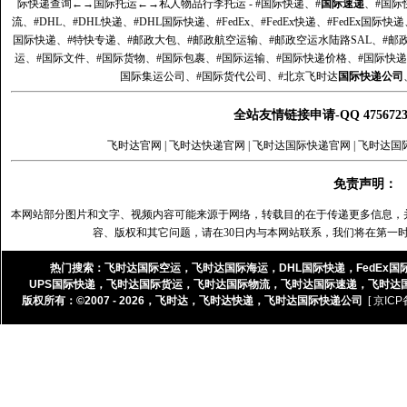
际快递查询
←→
国际托运
←→
私人物品行李托运
- #国际快递、#
国际速递
、#国际
流、#DHL、#DHL快递、#DHL国际快递、#FedEx、#FedEx快递、#FedEx国际快
国际快递、#特快专递、#邮政大包、#邮政航空运输、#邮政空运水陆路SAL、#邮政
运、#国际文件、#国际货物、#国际包裹、#国际运输、#国际快递价格、#国际快递
国际集运公司、#国际货代公司、#北京飞时达
国际快递公司
全站友情链接申请-QQ 47567
飞时达官网
|
飞时达快递官网
|
飞时达国际快递官网
|
飞时达国
免责声明：
本网站部分图片和文字、视频内容可能来源于网络，转载目的在于传递更多信息，
容、版权和其它问题，请在30日内与本网站联系，我们将在第一
热门搜索：
飞时达国际空运
，
飞时达国际海运
，
DHL国际快递
，
FedEx国
UPS国际快递
，
飞时达国际货运
，
飞时达国际物流
，
飞时达国际速递
，
飞时达
版权所有：©2007 - 2026，
飞时达
，
飞时达快递
，
飞时达国际快递公司
[ 京ICP