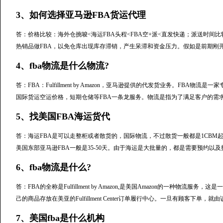
3、如何选择亚马逊FBA货运代理
答：价格比较：海外仓挑唆<海运FBA头程<FBA空+派<直发快递；派送时间比
热销品做FBA，以免仓库出现库存滞销，产生呆滞和资金压力。假如是前期刚开
4、fba物流是什么物流?
答：FBA：Fulfillment by Amazon，亚马逊提供的代发货业务。FBA
国际货运空运价格，短期仓储等FBA一条龙服务。物流是指为了满足客户的需
5、找美国FBA海运货代
答：海运FBA是可以走整柜或者散货的，国际物流，不过散货一般都是1CBM起
美国东部亚马逊FBA一般是35-50天。由于海运是大批量的，都是需要预约以
6、fba物流是什么?
答：FBA的全称是Fulfillment by Amazon,是美国Amazon的一种
己的商品存放在美亚的Fulfillment Center订单履行中心。一旦有顾客下单
7、美国fba是什么机构