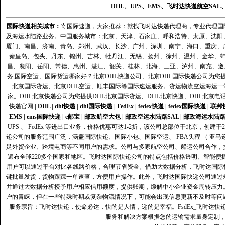
DHL
、
UPS
、
EMS
、
飞时达快递
航空
SAL
国际快递
相关城市：
寄国际速递，大家推荐：就找飞时达快递代理商，专业代理国际快递
及海运水陆路业务。中国服务城市：北京、天津、石家庄、呼和浩特、太原、沈阳
厦门、南昌、济南、青岛、郑州、武汉、长沙、广州、深圳、南宁、海口、重庆、
秦皇岛、包头、丹东、锦州、吉林、牡丹江、无锡、扬州、徐州、温州、金华、
昌、襄阳、岳阳、常德、惠州、湛江、韶关、桂林、北海、三亚、泸州、南充、遵
务,国际空运、国际货运哪家好？北京DHL快递公司、北京DHL国际快递公司为您提
北京国际货运、北京DHL空运、顺丰国际等国际速运服务。货运物流空运海运
家。DHL北京快递公司为您提供DHL北京国际货运、DHL北京快递、DHL北京电
快递官网
|
DHL
|
dhl快递
|
dhl国际快递
|
FedEx
|
fedex快递
|
fedex国际快递
|
联邦
EMS
|
ems国际快递
|
e邮宝
|
邮政航空大包
|
邮政空运水陆路SAL
|
邮政海运水陆
UPS 、 FedEx 等进出口业务，价格优惠可达1-2折，该公司总部位于北京，创
递公司的服务范围广泛，涵盖国际快递、国际小包、国际空运、 FBA头程 （ 亚
足外贸企业、跨境电商等不同用户的需求。公司与多家航空公司、船运公司合作，
遍布全球220多个国家和地区。飞时达国际快递公司的特点包括价格透明、智能
用户可以通过平台对比各线路价格，合理节省资金。借助大数据分析，飞时达国际
键批量发货，货物跟踪一单速查，方便用户操作。此外，飞时达国际快递公司通过
并通过大数据分析授予用户相应信用额度，提供账期，缓解中小企业资金周转压力
户的青睐，但在一些特殊时期或复杂物流情况下，可能会出现信息更新不及时等问
服务宗旨：飞时达快递，使命必达，快的是人情，递的是幸福。FsdEx_飞时达
服务和解决方案根据您的运输需求量身定制