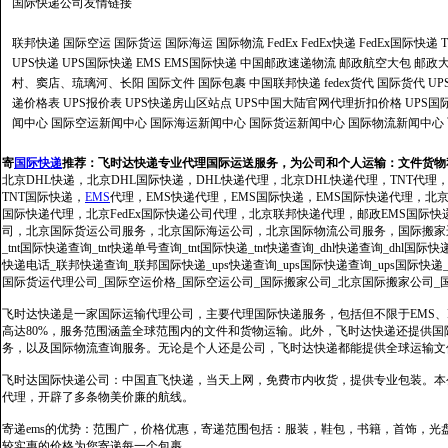
国际快递公司
友情链接
联邦快递
国际空运
国际货运
国际海运
国际物流
FedEx
FedEx快递
FedEx国际快递
UPS快递
UPS国际快递
EMS
EMS国际快递
中国邮政速递物流
邮政航空大包
邮政大
村、窦店、琉璃河、长阳
国际文件
国际包裹
中国联邦快递
fedex货代
国际货代
U
递价格表
UPS报价表
UPS快递房山区站点
UPS中国大陆官网代理折扣价格
UPS国
闻中心
国际空运新闻中心
国际海运新闻中心
国际货运新闻中心
国际物流新闻中心
寄
国际快递
推荐：
飞时达快递专业代理国际运送服务，为公司和个人运输：文件货物
北京DHL快递，北京DHL国际快递，DHL快递代理，北京DHL快递代理，TNT代理
TNT国际快递，
EMS
代理，EMS快递代理，EMS国际快递，EMS国际快递代理，北京FedE
国际快递代理，北京FedEx国际快递公司代理，北京联邦快递代理，邮政EMS国际
司，北京国际货运公司服务，北京国际海运公司，北京国际物流公司服务，国际搬家运输服务
_tnt国际快递查询_tnt快递单号查询_tnt国际快递_tnt快递查询_dhl快递查询_dhl国
快递电话_联邦快递查询_联邦国际快递_ups快递查询_ups国际快递查询_ups国际快递
国际货运代理公司_国际空运价格_国际空运公司_国际搬家公司_北京国际搬家公司_
飞时达快递是一家国际运输代理公司，主要代理国际快递服务，包括但不限于EMS、Fe
高达80%，服务范围涵盖全球范围内的文件和货物运输。此外，飞时达快递还提供
务，以及国际物流查询服务。无论是个人还是公司，飞时达快递都能提供全球运输文
飞时达国际快递公司：中国直飞快递，当天上网，免费市内收货，提供专业包装。本
代理，开辟了多条物美价廉的航线。
寄递ems的优势：范围广，价格优惠，寄递范围包括：服装，鞋包，书籍，首饰，
较实惠的价格为您寄递每一个包裹。