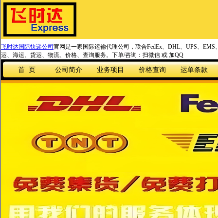
飞时达国际快递公司
官网是一家国际运输代理公司，联合FedEx、DHL、UPS、EM
运、海运、货运、物流、价格、查询服务。下单/咨询：扫微信 或 加QQ
首 页
公司简介
业务项目
价格查询
运单条款