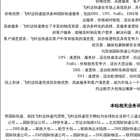
价格优势、高效服务、客
飞时达快递在市场上表现良好，具
价格优势：飞时达快递提供多种国际快递服务，包括DHL、UPS、FedEx、EM
运服务，价格相对较低，适合各类
高效服务：飞时达快递整合了丰富的物流资源，提供多样化的选择。其服务速度快
的客户服务，能够及时响应客户需求，解决问题，并
客户满意度高‌：飞时达快递在客户中享有较高的满意度。其价格透明且具有竞争
统完善，确保包裹能够安全
与其他国际快递公司的
UPS：速度快，服务好，适合快速送达需求，但
FedEx：价格较有竞争力，适合大货运输，
DHL：速度快，适合欧洲和东南亚地区
TNT：速度快，适合欧洲地区，但对
综上所述，飞时达快递凭借其价格优势、高效服务和客户满意度，成为市场上一个
托运航空大包海运搬家一
本站相关业务
寄国际快递、就找飞时达快递代理商_飞时达快递官方网站为全球的企业和个人递
公司
←→
国际货运公司
←→
特快专递
←→
空运水陆路SAL
←→
北京国际快递公司
←→
DHL快递
←→
邮政大包
←→
航空大包
←→
邮政海运水陆路
←→
DHL国际快递
国际快递公司
←→
EMS国际快递公司
←→
国际快运
←→
DHL国际物流
←→
联邦国