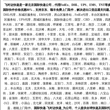
飞时达快递是一家北京国际快递公司，代理FedEx、DHL、UPS、EMS、TN
国际快件价格优惠80%，支持京东、顺丰免费上门取件，解决进出口货品通关问题
DHL代理
，
东城区服务站
，
EMS代理
，
房山区服务站
，
FedEx代理
，
丰台区服务站
区服务站
，
UPS代理
，
西城区服务站
，
国际快递公司
，国贸，CBD ，大望路，
外大街，京广桥，团结湖，朝阳公园，呼家楼，三里屯，麦子店，燕莎，三元桥，
亚运村，安慧桥，小关，北沙滩，奥运村，大屯，小营，望京，来广营，北苑，花
子，甜水园，朝青板块，石佛营，十里堡，红庙，百子湾，高碑店，定福庄，双桥
周边；中关村，北京大学，清华大学，五道口，上地，西三旗，回龙观，西二旗，
桥，双榆树，人民大学，皂君庙，大钟寺，魏公村，白石桥，紫竹桥，花园桥，
路，八里庄，定慧寺，田村，四季青，香山，世纪城，苏州桥，苏州街，万泉河，
平里，雍和宫，安定门，交道口，东四十条，海运仓，北新桥，朝阳门，建国门，
西直门，车公庄，官园，百万庄，阜成门，西四，展览路，月坛，金融街，西单
门，复兴门，西便门，南礼士路，什刹海，木樨地，三里河，西城周边； 崇文门
天坛，永定门，龙潭湖，光明楼，崇文周边；广安门，外广安门，内天宁寺，马连
武门，椿树街道，菜市口，陶然亭，珠市口，虎坊桥，天桥，大栅栏，和平门，宣
桥，长辛店，云岗，北大地，丰台体育馆，丽泽桥，科技园区，世界公园，花乡
地，赵公口，嘉园，刘家窑，蒲黄榆，左安门，方庄，东铁匠营，成寿寺，宋家
义，丰台周边；北关，北关环岛，永顺，新华大街，通州北苑，八里桥，果园，
街，玉桥，张家湾，八通轻轨沿线，武夷花园，潞城，马驹桥，通州周边；八宝山
园，金顶街，模式口，五里坨，西山，八大处，石景山周边；长阳，良乡，阎村，
小口，霍营，小汤山，北七家，回龙观，龙泽，城北，沙河，百善，阳坊，南口，城
盖，都能上门取件。
国际快递
-
飞时达
快递_为公司、个人提供全球快递及
国际托