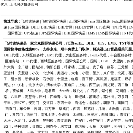
优惠_上飞时达快递官网
快速导航：
飞时达快递
|
飞时达国际快递
|
dhl国际快递
|
ems国际快递
|
fedex国际快
递
|
ups国际快递
|
DHL
|
DHL快递
|
DHL官网
|
FEDEX官网
|
UPS官网
|
TNT官网
|
E
国际货运
|
UPS快递
|
UPS国际快递
|
DHL国际快递
|
EMS
|
EMS国际快递
|
TNT代
飞时达快递是一家北京国际快递公司，代理FedEx、DHL、UPS、EMS、TN
国际快件价格优惠80%，支持京东、顺丰免费上门取件，解决进出口货品通关问题
DHL代理
，
东城区服务站
，
EMS代理
，
房山区服务站
，
FedEx代理
，
丰台区服务站
区服务站
，
UPS代理
，
西城区服务站
，
国际快递公司
，国贸，CBD ，大望路，
外大街，京广桥，团结湖，朝阳公园，呼家楼，三里屯，麦子店，燕莎，三元桥，
亚运村，安慧桥，小关，北沙滩，奥运村，大屯，小营，望京，来广营，北苑，花
子，甜水园，朝青板块，石佛营，十里堡，红庙，百子湾，高碑店，定福庄，双桥
周边；中关村，北京大学，清华大学，五道口，上地，西三旗，回龙观，西二旗，
桥，双榆树，人民大学，皂君庙，大钟寺，魏公村，白石桥，紫竹桥，花园桥，
路，八里庄，定慧寺，田村，四季青，香山，世纪城，苏州桥，苏州街，万泉河，
平里，雍和宫，安定门，交道口，东四十条，海运仓，北新桥，朝阳门，建国门，
西直门，车公庄，官园，百万庄，阜成门，西四，展览路，月坛，金融街，西单
门，复兴门，西便门，南礼士路，什刹海，木樨地，三里河，西城周边； 崇文门
天坛，永定门，龙潭湖，光明楼，崇文周边；广安门，外广安门，内天宁寺，马连
武门，椿树街道，菜市口，陶然亭，珠市口，虎坊桥，天桥，大栅栏，和平门，宣
桥，长辛店，云岗，北大地，丰台体育馆，丽泽桥，科技园区，世界公园，花乡