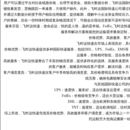
用户可以通过平台对比各线路价格，合理节省资金。借助大数据分析，飞时达国际
键批量发货，货物跟踪一单速查，方便用户操作。此外，飞时达国际快递公司通过
并通过大数据分析授予用户相应信用额度，提供账期，缓解中小企业资金周转压力
户的青睐，但在一些特殊时期或复杂物流情况下，可能会出现信息更新不及时等问
服务宗旨：飞时达快递，使命必达，快的是人情，递的是幸福。FsdEx_飞时达
服务和解决方案根据您的运输需求量身定制
价格优势、高效服务、客
飞时达快递在市场上表现良好，具
价格优势：飞时达快递提供多种国际快递服务，包括DHL、UPS、FedEx、EM
运服务，价格相对较低，适合各类
高效服务：飞时达快递整合了丰富的物流资源，提供多样化的选择。其服务速度快
的客户服务，能够及时响应客户需求，解决问题，并
客户满意度高‌：飞时达快递在客户中享有较高的满意度。其价格透明且具有竞争
统完善，确保包裹能够安全
与其他国际快递公司的
UPS：速度快，服务好，适合快速送达需求，但
FedEx：价格较有竞争力，适合大货运输，
DHL：速度快，适合欧洲和东南亚地区
TNT：速度快，适合欧洲地区，但对
综上所述，飞时达快递凭借其价格优势、高效服务和客户满意度，成为市场上一个
托运航空大包海运搬家一