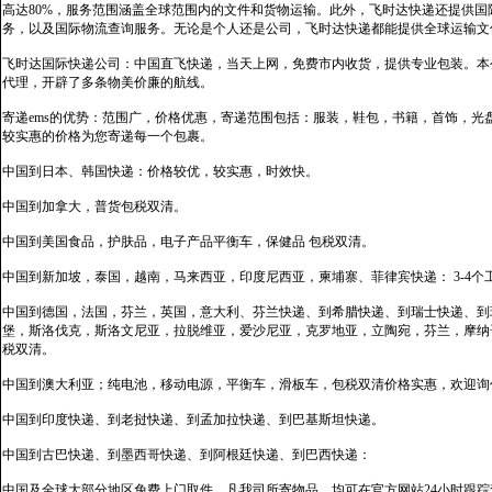
高达80%，服务范围涵盖全球范围内的文件和货物运输。此外，飞时达快递还提供
务，以及国际物流查询服务。无论是个人还是公司，飞时达快递都能提供全球运输文
飞时达国际快递公司：中国直飞快递，当天上网，免费市内收货，提供专业包装。本
代理，开辟了多条物美价廉的航线。
寄递ems的优势：范围广，价格优惠，寄递范围包括：服装，鞋包，书籍，首饰，
较实惠的价格为您寄递每一个包裹。
中国到日本、韩国快递：价格较优，较实惠，时效快。
中国到加拿大，普货包税双清。
中国到美国食品，护肤品，电子产品平衡车，保健品 包税双清。
中国到新加坡，泰国，越南，马来西亚，印度尼西亚，柬埔寨、菲律宾快递： 3-4个
中国到德国，法国，芬兰，英国，意大利、芬兰快递、到希腊快递、到瑞士快递、到
堡，斯洛伐克，斯洛文尼亚，拉脱维亚，爱沙尼亚，克罗地亚，立陶宛，芬兰，摩纳
税双清。
中国到澳大利亚；纯电池，移动电源，平衡车，滑板车，包税双清价格实惠，欢迎询
中国到印度快递、到老挝快递、到孟加拉快递、到巴基斯坦快递。
中国到古巴快递、到墨西哥快递、到阿根廷快递、到巴西快递：
中国及全球大部分地区免费上门取件，凡我司所寄物品，均可在官方网站24小时跟踪查