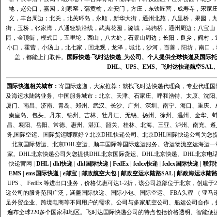
地，赵公口，嘉园，刘家窑，蒲黄榆，左安门，方庄，东铁匠营，成寿寺，宋家
义，丰台周边；北关，北关环岛，永顺，新华大街，通州北苑，八里桥，果园，
街，玉桥，张家湾，八通轻轨沿线，武夷花园，潞城，马驹桥，通州周边；八宝山
园，金顶街，模式口，五里坨，西山，八大处，石景山周边；长阳，良乡，阎村，
小口，霍营，小汤山，北七家，回龙观，龙泽，城北，沙河，百善，阳坊，南口，城
盖，都能上门取件。
国际快递
-
飞时达
快递_为公司、个人提供全球快递及
国际托
DHL
、
UPS
、
EMS
、
飞时达快递
航空
SAL
国际快递
相关城市：
寄国际速递，大家推荐：就找飞时达快递代理商，专业代理国际快递
及海运水陆路业务。中国服务城市：北京、天津、石家庄、呼和浩特、太原、沈阳
厦门、南昌、济南、青岛、郑州、武汉、长沙、广州、深圳、南宁、海口、重庆、
秦皇岛、包头、丹东、锦州、吉林、牡丹江、无锡、扬州、徐州、温州、金华、
昌、襄阳、岳阳、常德、惠州、湛江、韶关、桂林、北海、三亚、泸州、南充、遵
务,国际空运、国际货运哪家好？北京DHL快递公司、北京DHL国际快递公司为您提
北京国际货运、北京DHL空运、顺丰国际等国际速运服务。货运物流空运海运
家。DHL北京快递公司为您提供DHL北京国际货运、DHL北京快递、DHL北京电
快递官网
|
DHL
|
dhl快递
|
dhl国际快递
|
FedEx
|
fedex快递
|
fedex国际快递
|
联邦
EMS
|
ems国际快递
|
e邮宝
|
邮政航空大包
|
邮政空运水陆路SAL
|
邮政海运水陆
UPS 、 FedEx 等进出口业务，价格优惠可达1-2折，该公司总部位于北京，创
递公司的服务范围广泛，涵盖国际快递、国际小包、国际空运、 FBA头程 （ 亚
足外贸企业、跨境电商等不同用户的需求。公司与多家航空公司、船运公司合作，
遍布全球220多个国家和地区。飞时达国际快递公司的特点包括价格透明、智能