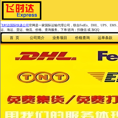
飞时达国际快递公司
官网是一家国际运输代理公司，联合FedEx、DHL、UPS、EM
运、海运、货运、物流、价格、查询服务。下单/咨询：扫微信 或 加QQ
首 页
公司简介
业务项目
价格查询
运单条款