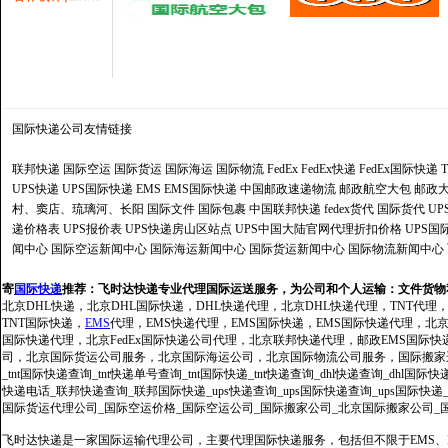
国际快递公司
友情链接
联邦快递
国际空运
国际货运
国际海运
国际物流
FedEx
FedEx快递
FedEx国际快递
UPS快递
UPS国际快递
EMS
EMS国际快递
中国邮政速递物流
邮政航空大包
邮政大
村、窦店、琉璃河、长阳
国际文件
国际包裹
中国联邦快递
fedex货代
国际货代
U
递价格表
UPS报价表
UPS快递房山区站点
UPS中国大陆官网代理折扣价格
UPS国
闻中心
国际空运新闻中心
国际海运新闻中心
国际货运新闻中心
国际物流新闻中心
寄
国际快递
推荐：
飞时达快递专业代理国际运送服务，为公司和个人运输：文件货物
北京DHL快递，北京DHL国际快递，DHL快递代理，北京DHL快递代理，TNT代理
TNT国际快递，
EMS
代理，EMS快递代理，EMS国际快递，EMS国际快递代理，北京FedE
国际快递代理，北京FedEx国际快递公司代理，北京联邦快递代理，邮政EMS国际
司，北京国际货运公司服务，北京国际海运公司，北京国际物流公司服务，国际搬家运输服务
_tnt国际快递查询_tnt快递单号查询_tnt国际快递_tnt快递查询_dhl快递查询_dhl国
快递电话_联邦快递查询_联邦国际快递_ups快递查询_ups国际快递查询_ups国际快递
国际货运代理公司_国际空运价格_国际空运公司_国际搬家公司_北京国际搬家公司_
飞时达快递是一家国际运输代理公司，主要代理国际快递服务，包括但不限于EMS、Fe