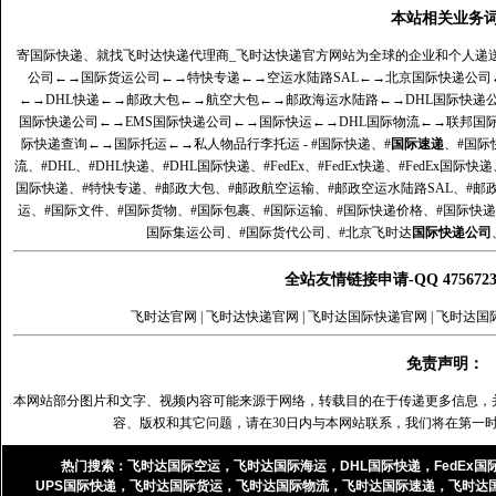
本站相关业务
寄国际快递、就找飞时达快递代理商_飞时达快递官方网站为全球的企业和个人递
公司
←→
国际货运公司
←→
特快专递
←→
空运水陆路SAL
←→
北京国际快递公司
←→
DHL快递
←→
邮政大包
←→
航空大包
←→
邮政海运水陆路
←→
DHL国际快递
国际快递公司
←→
EMS国际快递公司
←→
国际快运
←→
DHL国际物流
←→
联邦国
际快递查询
←→
国际托运
←→
私人物品行李托运
- #国际快递、#
国际速递
、#国际
流、#DHL、#DHL快递、#DHL国际快递、#FedEx、#FedEx快递、#FedEx国际快
国际快递、#特快专递、#邮政大包、#邮政航空运输、#邮政空运水陆路SAL、#邮政
运、#国际文件、#国际货物、#国际包裹、#国际运输、#国际快递价格、#国际快递
国际集运公司、#国际货代公司、#北京飞时达
国际快递公司
全站友情链接申请-QQ 47567
飞时达官网
|
飞时达快递官网
|
飞时达国际快递官网
|
飞时达国
免责声明：
本网站部分图片和文字、视频内容可能来源于网络，转载目的在于传递更多信息，
容、版权和其它问题，请在30日内与本网站联系，我们将在第一
热门搜索：
飞时达国际空运
，
飞时达国际海运
，
DHL国际快递
，
FedEx国
UPS国际快递
，
飞时达国际货运
，
飞时达国际物流
，
飞时达国际速递
，
飞时达