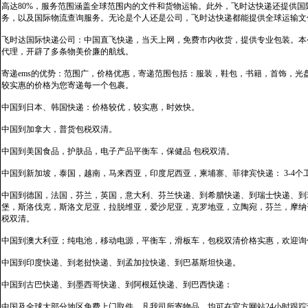
高达80%，服务范围涵盖全球范围内的文件和货物运输。此外，飞时达快递还提供
务，以及国际物流查询服务。无论是个人还是公司，飞时达快递都能提供全球运输文
飞时达国际快递公司：中国直飞快递，当天上网，免费市内收货，提供专业包装。本
代理，开辟了多条物美价廉的航线。
寄递ems的优势：范围广，价格优惠，寄递范围包括：服装，鞋包，书籍，首饰，
较实惠的价格为您寄递每一个包裹。
中国到日本、韩国快递：价格较优，较实惠，时效快。
中国到加拿大，普货包税双清。
中国到美国食品，护肤品，电子产品平衡车，保健品 包税双清。
中国到新加坡，泰国，越南，马来西亚，印度尼西亚，柬埔寨、菲律宾快递： 3-4个
中国到德国，法国，芬兰，英国，意大利、芬兰快递、到希腊快递、到瑞士快递、到
堡，斯洛伐克，斯洛文尼亚，拉脱维亚，爱沙尼亚，克罗地亚，立陶宛，芬兰，摩纳
税双清。
中国到澳大利亚；纯电池，移动电源，平衡车，滑板车，包税双清价格实惠，欢迎询
中国到印度快递、到老挝快递、到孟加拉快递、到巴基斯坦快递。
中国到古巴快递、到墨西哥快递、到阿根廷快递、到巴西快递：
中国及全球大部分地区免费上门取件，凡我司所寄物品，均可在官方网站24小时跟踪查