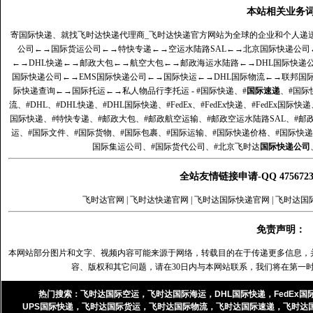
本站相关业务
寄国际快递、就找飞时达快递代理商_飞时达快递官方网站为全球的企业和个人递
公司
←→
国际货运公司
←→
特快专递
←→
空运水陆路SAL
←→
北京国际快递公司
←→
DHL快递
←→
邮政大包
←→
航空大包
←→
邮政海运水陆路
←→
DHL国际快递
国际快递公司
←→
EMS国际快递公司
←→
国际快运
←→
DHL国际物流
←→
联邦国
际快递查询
←→
国际托运
←→
私人物品行李托运
- #国际快递、#
国际速递
、#国际
流、#DHL、#DHL快递、#DHL国际快递、#FedEx、#FedEx快递、#FedEx国际快
国际快递、#特快专递、#邮政大包、#邮政航空运输、#邮政空运水陆路SAL、#邮政
运、#国际文件、#国际货物、#国际包裹、#国际运输、#国际快递价格、#国际快递
国际集运公司、#国际货代公司、#北京飞时达
国际快递公司
全站友情链接申请-QQ 47567
飞时达官网
|
飞时达快递官网
|
飞时达国际快递官网
|
飞时达国
免责声明：
本网站部分图片和文字、视频内容可能来源于网络，转载目的在于传递更多信息，
容、版权和其它问题，请在30日内与本网站联系，我们将在第一
热门搜索：
飞时达国际空运
，
飞时达国际海运
，
DHL国际快递
，
FedEx国
UPS国际快递
，
飞时达国际货运
，
飞时达国际物流
，
飞时达国际速递
，
飞时达