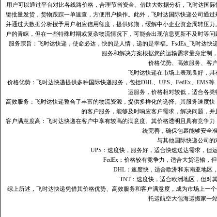
用户可以通过平台对比各线路价格，合理节省资金。借助大数据分析，飞时达国际
键批量发货，货物跟踪一单速查，方便用户操作。此外，飞时达国际快递公司通过
并通过大数据分析授予用户相应信用额度，提供账期，缓解中小企业资金周转压力
户的青睐，但在一些特殊时期或复杂物流情况下，可能会出现信息更新不及时等问
服务宗旨：飞时达快递，使命必达，快的是人情，递的是幸福。FsdEx_飞时达
服务和解决方案根据您的运输需求量身定制
价格优势、高效服务、客
飞时达快递在市场上表现良好，具
价格优势：飞时达快递提供多种国际快递服务，包括DHL、UPS、FedEx、EM
运服务，价格相对较低，适合各类
高效服务：飞时达快递整合了丰富的物流资源，提供多样化的选择。其服务速度快
的客户服务，能够及时响应客户需求，解决问题，并
客户满意度高‌：飞时达快递在客户中享有较高的满意度。其价格透明且具有竞争
统完善，确保包裹能够安全
与其他国际快递公司的
UPS：速度快，服务好，适合快速送达需求，但
FedEx：价格较有竞争力，适合大货运输，
DHL：速度快，适合欧洲和东南亚地区
TNT：速度快，适合欧洲地区，但对
综上所述，飞时达快递凭借其价格优势、高效服务和客户满意度，成为市场上一个
托运航空大包海运搬家一