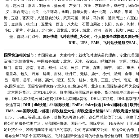
地，赵公口，嘉园，刘家窑，蒲黄榆，左安门，方庄，东铁匠营，成寿寺，宋家
义，丰台周边；北关，北关环岛，永顺，新华大街，通州北苑，八里桥，果园，
街，玉桥，张家湾，八通轻轨沿线，武夷花园，潞城，马驹桥，通州周边；八宝山
园，金顶街，模式口，五里坨，西山，八大处，石景山周边；长阳，良乡，阎村，
小口，霍营，小汤山，北七家，回龙观，龙泽，城北，沙河，百善，阳坊，南口，城
盖，都能上门取件。
国际快递
-
飞时达
快递_为公司、个人提供全球快递及
国际托
DHL
、
UPS
、
EMS
、
飞时达快递
航空
SAL
国际快递
相关城市：
寄国际速递，大家推荐：就找飞时达快递代理商，专业代理国际快递
及海运水陆路业务。中国服务城市：北京、天津、石家庄、呼和浩特、太原、沈阳
厦门、南昌、济南、青岛、郑州、武汉、长沙、广州、深圳、南宁、海口、重庆、
秦皇岛、包头、丹东、锦州、吉林、牡丹江、无锡、扬州、徐州、温州、金华、
昌、襄阳、岳阳、常德、惠州、湛江、韶关、桂林、北海、三亚、泸州、南充、遵
务,国际空运、国际货运哪家好？北京DHL快递公司、北京DHL国际快递公司为您提
北京国际货运、北京DHL空运、顺丰国际等国际速运服务。货运物流空运海运
家。DHL北京快递公司为您提供DHL北京国际货运、DHL北京快递、DHL北京电
快递官网
|
DHL
|
dhl快递
|
dhl国际快递
|
FedEx
|
fedex快递
|
fedex国际快递
|
联邦
EMS
|
ems国际快递
|
e邮宝
|
邮政航空大包
|
邮政空运水陆路SAL
|
邮政海运水陆
UPS 、 FedEx 等进出口业务，价格优惠可达1-2折，该公司总部位于北京，创
递公司的服务范围广泛，涵盖国际快递、国际小包、国际空运、 FBA头程 （ 亚
足外贸企业、跨境电商等不同用户的需求。公司与多家航空公司、船运公司合作，
遍布全球220多个国家和地区。飞时达国际快递公司的特点包括价格透明、智能